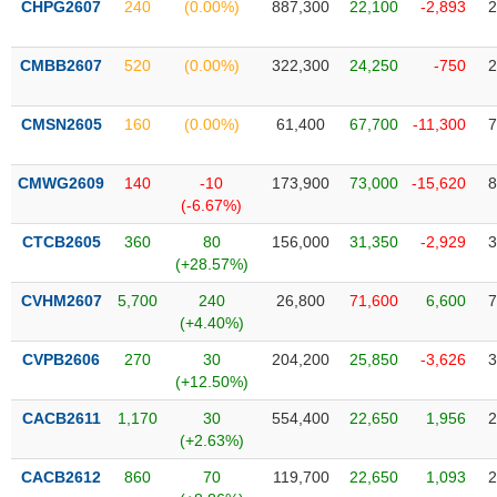
CHPG2607
240
(0.00%)
887,300
22,100
-2,893
2
liệu
Tâm
CMBB2607
520
(0.00%)
322,300
24,250
-750
2
lý
TIÊU
thị
DÙNG
CMSN2605
160
(0.00%)
61,400
67,700
-11,300
7
trường
KHÔNG
THIẾT
CMWG2609
140
-10
173,900
73,000
-15,620
8
YẾU
(-6.67%)
CTCB2605
360
80
156,000
31,350
-2,929
3
(+28.57%)
TIÊU
CVHM2607
5,700
240
26,800
71,600
6,600
7
DÙNG
(+4.40%)
THIẾT
CVPB2606
270
30
204,200
25,850
-3,626
3
YẾU
(+12.50%)
CACB2611
1,170
30
554,400
22,650
1,956
2
(+2.63%)
CACB2612
860
70
119,700
22,650
1,093
2
CHĂM