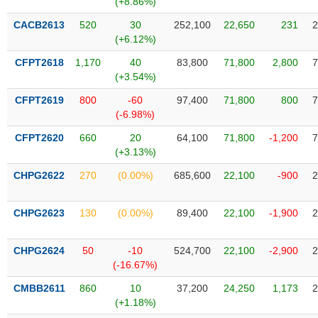
(+8.86%)
SÓC
SỨC
CACB2613
520
30
252,100
22,650
231
2
KHỎE
(+6.12%)
CFPT2618
1,170
40
83,800
71,800
2,800
7
(+3.54%)
CFPT2619
800
-60
97,400
71,800
800
7
TÀI
(-6.98%)
CHÍNH
CFPT2620
660
20
64,100
71,800
-1,200
7
(+3.13%)
CHPG2622
270
(0.00%)
685,600
22,100
-900
2
CÔNG
NGHỆ
CHPG2623
130
(0.00%)
89,400
22,100
-1,900
2
THÔNG
TIN
CHPG2624
50
-10
524,700
22,100
-2,900
2
(-16.67%)
CMBB2611
860
10
37,200
24,250
1,173
2
(+1.18%)
DỊCH