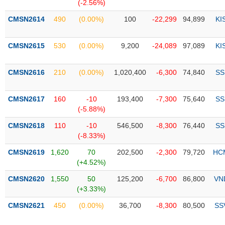
PHIẾU
Hủy
(-2.56%)
niêm
CMSN2614
490
(0.00%)
100
-22,299
94,899
KI
yết
Theo
CMSN2615
530
(0.00%)
9,200
-24,089
97,089
KI
CÔNG
dõi
CỤ
đặc
ĐẦU
biệt
CMSN2616
210
(0.00%)
1,020,400
-6,300
74,840
SS
TƯ
Không
được
CMSN2617
160
-10
193,400
-7,300
75,640
SS
ký
(-5.88%)
XUẤT
quỹ
DỮ
CMSN2618
110
-10
546,500
-8,300
76,440
SS
LIỆU
Danh
(-8.33%)
mục
CMSN2619
1,620
70
202,500
-2,300
79,720
HC
ETF
(+4.52%)
TIN
Cổ
MỚI
CMSN2620
1,550
50
125,200
-6,700
86,800
VN
phiếu
(+3.33%)
chi
Ngành
CMSN2621
450
(0.00%)
36,700
-8,300
80,500
SS
tiết
(-)