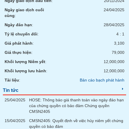
Ngày giao dịch đầu tiên
:
20/11/2024
chính
Ngày giao dịch cuối
24/04/2025
cùng
:
Ngày đáo hạn
:
28/04/2025
Công
Tỷ lệ chuyển đổi
:
4 : 1
cụ
đầu
Giá phát hành
:
3,100
tư
Giá thực hiện
:
79,000
Khối lượng Niêm yết
:
12,000,000
Khối lượng lưu hành
:
12,000,000
Truyền
thông
Tài liệu
:
Bản cáo bạch phát hành
tài
Tin tức
chính
25/04/2025
HOSE: Thông báo giá thanh toán vào ngày đáo hạn
của chứng quyền có bảo đảm Chứng quyền
CMSN2405
Dữ
15/04/2025
CMSN2405: Quyết định về việc hủy niêm yết chứng
liệu
quyền có bảo đảm