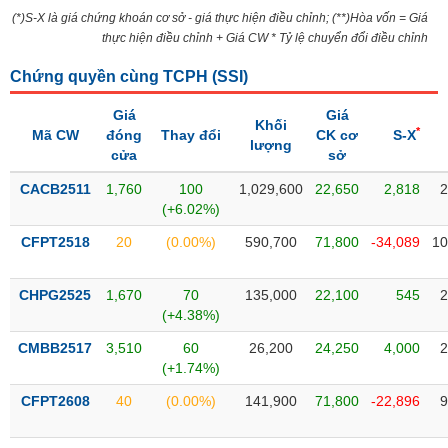
Tổng
VS-
(*)S-X là giá chứng khoán cơ sở - giá thực hiện điều chỉnh; (**)Hòa vốn = Giá
quan
SECTOR
thực hiện điều chỉnh + Giá CW * Tỷ lệ chuyển đổi điều chỉnh
Giao
dịch
Chứng quyền cùng TCPH (
SSI
)
Tài
Giá
Giá
Khối
chính
*
Mã CW
đóng
Thay đổi
CK cơ
S-X
NĂNG
lượng
cửa
sở
Phân
LƯỢNG
tích
CACB2511
1,760
100
1,029,600
22,650
2,818
2
kỹ
(+6.02%)
thuật
CFPT2518
20
(0.00%)
590,700
71,800
-34,089
10
Hồ
NGUYÊN
sơ
VẬT
CHPG2525
1,670
70
135,000
22,100
545
2
doanh
LIỆU
(+4.38%)
nghiệp
CMBB2517
3,510
60
26,200
24,250
4,000
2
Tin
(+1.74%)
tức
sự
CFPT2608
40
(0.00%)
141,900
71,800
-22,896
9
CÔNG
kiện
NGHIỆP
Tài