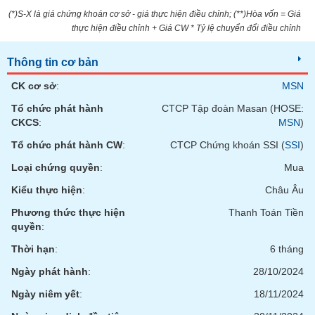
phân
(*)S-X là giá chứng khoán cơ sở - giá thực hiện điều chỉnh; (**)Hòa vốn = Giá
tích
(-)
thực hiện điều chỉnh + Giá CW * Tỷ lệ chuyển đổi điều chỉnh
Thông tin cơ bản
Thuật
ngữ
CK cơ sở
:
MSN
(-)
Tổ chức phát hành
CTCP Tập đoàn Masan (HOSE:
CKCS
:
MSN
)
Dịch
Tổ chức phát hành CW
:
CTCP Chứng khoán SSI (
SSI
)
vụ
(-)
Loại chứng quyền
:
Mua
Kiểu thực hiện
:
Châu Âu
Đào
Phương thức thực hiện
Thanh Toán Tiền
tạo
quyền
:
Thời hạn
:
6 tháng
Ngày phát hành
:
28/10/2024
Sách
Ngày niêm yết
:
18/11/2024
tài