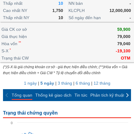
khoản
lai
Thấp nhất
10
NN bán
-
dịch
lỗ
Phân
Vĩ
Thống
Định
Cao nhất NY
1,750
KLCPLH
12,000,000
tích
mô
BẤT
Chứng
IR
Giao
kê
Chứng
giá
Thấp nhất NY
kỹ
10
Số ngày đến hạn
-
ĐỘNG
quyền
Awards
dịch
giao
quyền
thuật
SẢN
Nước
nội
dịch
Trái
Giá CK cơ sở
59,900
ngoài
Tổng
bộ
Bảng
phiếu
Giá thực hiện
79,000
Tin
quan
giá
Đào
doanh
Tự
**
Niên
tức
Hòa vốn
79,040
TÀI
trực
tạo
nghiệp
doanh
Thống
giám
*
S-X
-19,100
CHÍNH
tuyến
kê
Top
Trạng thái CW
OTM
Tài
giao
Bộ
cổ
liệu
(*)S-X là giá chứng khoán cơ sở - giá thực hiện điều chỉnh; (**)Hòa vốn = Giá
dịch
Dịch
lọc
phiếu
cổ
HÀNG
thực hiện điều chỉnh + Giá CW * Tỷ lệ chuyển đổi điều chỉnh
vụ
cổ
Định
đông
HÓA
Bản
phiếu
1 ngày
|
5 ngày
|
3 tháng
|
6 tháng
|
12 tháng
giá
đồ
So
ngành
Tổng quan
Thống kê giao dịch
Tin tức
Phân tích kỹ thuật
CK
sánh
KINH
cổ
Thống
TẾ
phiếu
kê
Trạng thái chứng quyền
giao
Báo
dịch
0
cáo
THẾ
phân
GIỚI