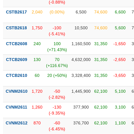
Tất cả
Cổ phiếu
Chỉ số
Chứng chỉ quỹ
Chứng q
(-0.88%)
CSTB2617
2,040
(0.00%)
6,500
74,600
6,600
7
Lãnh
đạo
(-)
CSTB2618
1,750
-100
10,500
74,600
5,600
7
(-5.41%)
Tất cả
Người nội bộ
Người liên quan
Cổ đông lớn
CTCB2608
240
100
1,160,500
31,350
-1,650
3
(+71.43%)
Tin
CTCB2609
130
70
4,632,000
31,350
-2,650
3
tức
(-)
(+116.67%)
CTCB2610
60
20 (+50%)
3,328,400
31,350
-3,650
3
Bài
viết
CVNM2610
1,720
-50
1,445,900
62,100
5,100
6
của
(-2.82%)
tác
giả
CVNM2611
1,260
-130
377,900
62,100
3,100
6
(-)
(-9.35%)
CVNM2612
870
-60
376,700
62,100
1,100
6
Báo
(-6.45%)
cáo