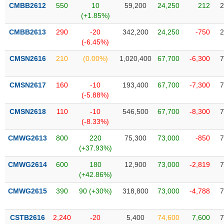
VỤ
CMBB2612
550
10
59,200
24,250
212
2
TRUYỀN
(+1.85%)
THÔNG
CMBB2613
290
-20
342,200
24,250
-750
2
(-6.45%)
CMSN2616
210
(0.00%)
1,020,400
67,700
-6,300
7
TIỆN
CMSN2617
160
-10
193,400
67,700
-7,300
7
ÍCH
(-5.88%)
CMSN2618
110
-10
546,500
67,700
-8,300
7
(-8.33%)
BẤT
CMWG2613
800
220
75,300
73,000
-850
7
ĐỘNG
(+37.93%)
SẢN
CMWG2614
600
180
12,900
73,000
-2,819
7
(+42.86%)
Mã
chứng
CMWG2615
390
90 (+30%)
318,800
73,000
-4,788
7
khoán
(-)
CSTB2616
2,240
-20
5,400
74,600
7,600
7