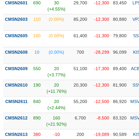
CMSN2601
690
30
29,700
-12,300
83,450
LP
(+4.55%)
Trạng
thái
CMSN2603
110
(0.00%)
85,200
-12,300
80,880
VP
NGÀNH
cổ
phiếu
CMSN2605
160
(0.00%)
61,400
-11,300
79,800
SS
Quy
DOANH
mô
CMSN2608
10
(0.00%)
700
-28,299
96,099
KI
NGHIỆP
thị
trường
CMSN2609
550
20
51,100
-17,300
89,400
AC
Niêm
(+3.77%)
CỔ
yết
PHIẾU
CMSN2610
190
20
20,300
-12,300
81,900
SS
Niêm
(+11.76%)
yết
mới
CMSN2611
840
20
55,200
-12,500
86,920
MS
PHÁI
(+2.44%)
Niêm
SINH
yết
CMSN2612
890
160
6,700
-8,500
83,320
MS
bổ
(+21.92%)
sung
TRÁI
CMSN2613
380
-10
200
-19,089
90,589
KI