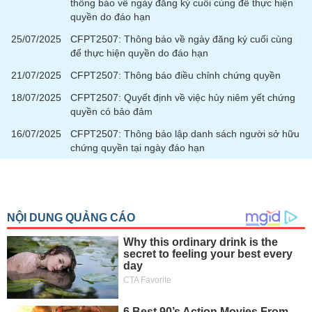
chính
thông báo về ngày đăng ký cuối cùng để thực hiện
quyền do đáo hạn
25/07/2025
CFPT2507: Thông báo về ngày đăng ký cuối cùng
để thực hiện quyền do đáo hạn
Công
21/07/2025
CFPT2507: Thông báo điều chỉnh chứng quyền
cụ
đầu
18/07/2025
CFPT2507: Quyết định về việc hủy niêm yết chứng
tư
quyền có bảo đảm
16/07/2025
CFPT2507: Thông báo lập danh sách người sở hữu
chứng quyền tại ngày đáo hạn
Truyền
thông
tài
chính
Dữ
liệu