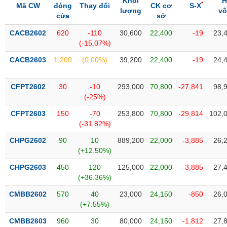
Khối
H
SÓC
*
Mã CW
đóng
Thay đổi
CK cơ
S-X
lượng
v
SỨC
cửa
sở
KHỎE
CACB2602
620
-110
30,600
22,400
-19
23,
(-15.07%)
CACB2603
1,200
(0.00%)
39,200
22,400
-19
24,
TÀI
CHÍNH
CFPT2602
30
-10
293,000
70,800
-27,841
98,
(-25%)
CFPT2603
150
-70
253,800
70,800
-29,814
102,
(-31.82%)
CÔNG
CHPG2602
90
10
889,200
22,000
-3,885
26,
NGHỆ
(+12.50%)
THÔNG
CHPG2603
450
120
125,000
22,000
-3,885
27,
TIN
(+36.36%)
CMBB2602
570
40
23,000
24,150
-850
26,
(+7.55%)
DỊCH
CMBB2603
960
30
80,000
24,150
-1,812
27,