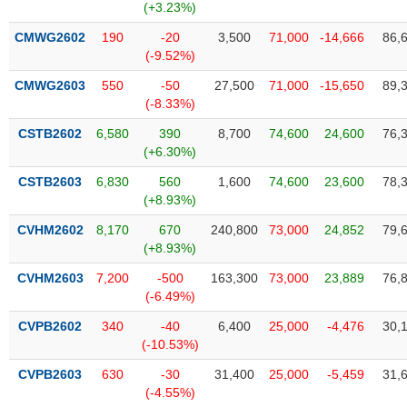
VỤ
(+3.23%)
TRUYỀN
CMWG2602
190
-20
3,500
71,000
-14,666
86,
THÔNG
(-9.52%)
CMWG2603
550
-50
27,500
71,000
-15,650
89,
(-8.33%)
CSTB2602
6,580
390
8,700
74,600
24,600
76,
TIỆN
(+6.30%)
ÍCH
CSTB2603
6,830
560
1,600
74,600
23,600
78,
(+8.93%)
CVHM2602
8,170
670
240,800
73,000
24,852
79,
BẤT
(+8.93%)
ĐỘNG
CVHM2603
7,200
-500
163,300
73,000
23,889
76,
SẢN
(-6.49%)
CVPB2602
340
-40
6,400
25,000
-4,476
30,
Mã
(-10.53%)
chứng
khoán
(-)
CVPB2603
630
-30
31,400
25,000
-5,459
31,
(-4.55%)