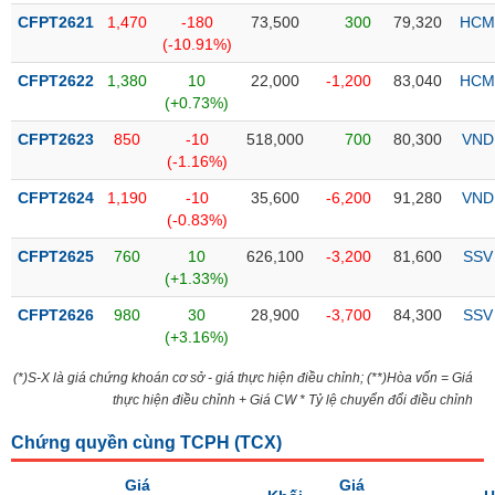
liệu
CFPT2621
1,470
-180
73,500
300
79,320
HCM
(-10.91%)
Tâm
CFPT2622
1,380
10
22,000
-1,200
83,040
HCM
lý
TIÊU
(+0.73%)
thị
DÙNG
trường
KHÔNG
CFPT2623
850
-10
518,000
700
80,300
VND
THIẾT
(-1.16%)
YẾU
CFPT2624
1,190
-10
35,600
-6,200
91,280
VND
(-0.83%)
CFPT2625
760
10
626,100
-3,200
81,600
SSV
(+1.33%)
TIÊU
CFPT2626
980
30
28,900
-3,700
84,300
SSV
DÙNG
(+3.16%)
THIẾT
YẾU
(*)S-X là giá chứng khoán cơ sở - giá thực hiện điều chỉnh; (**)Hòa vốn = Giá
thực hiện điều chỉnh + Giá CW * Tỷ lệ chuyển đổi điều chỉnh
Chứng quyền cùng TCPH (
TCX
)
CHĂM
Giá
Giá