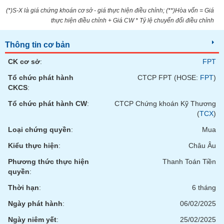
Tất cả
Cổ phiếu
Chỉ số
Chứng chỉ quỹ
Chứng q
(*)S-X là giá chứng khoán cơ sở - giá thực hiện điều chỉnh; (**)Hòa vốn = Giá
thực hiện điều chỉnh + Giá CW * Tỷ lệ chuyển đổi điều chỉnh
Lãnh
đạo
Thông tin cơ bản
(-)
CK cơ sở
:
FPT
Tất cả
Người nội bộ
Người liên quan
Cổ đông lớn
Tổ chức phát hành
CTCP FPT (HOSE:
FPT
)
CKCS
:
Tin
tức
Tổ chức phát hành CW
:
CTCP Chứng khoán Kỹ Thương
(-)
(
TCX
)
Loại chứng quyền
:
Mua
Bài
Kiểu thực hiện
:
Châu Âu
viết
của
Phương thức thực hiện
Thanh Toán Tiền
tác
quyền
:
giả
(-)
Thời hạn
:
6 tháng
Ngày phát hành
:
06/02/2025
Báo
Ngày niêm yết
:
25/02/2025
cáo