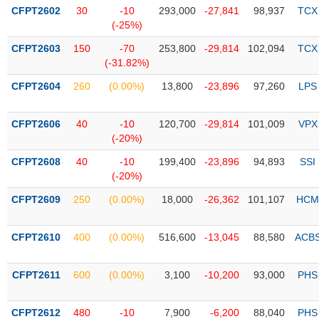
PHIẾU
Hủy
CFPT2602
30
-10
293,000
-27,841
98,937
TCX
niêm
(-25%)
yết
CFPT2603
150
-70
253,800
-29,814
102,094
TCX
Theo
(-31.82%)
CÔNG
dõi
CỤ
đặc
CFPT2604
260
(0.00%)
13,800
-23,896
97,260
LPS
ĐẦU
biệt
TƯ
Không
CFPT2606
40
-10
120,700
-29,814
101,009
VPX
được
(-20%)
ký
XUẤT
CFPT2608
40
-10
199,400
-23,896
94,893
SSI
quỹ
DỮ
(-20%)
LIỆU
Danh
CFPT2609
250
(0.00%)
18,000
-26,362
101,107
HCM
mục
ETF
CFPT2610
400
(0.00%)
516,600
-13,045
88,580
ACB
TIN
Cổ
MỚI
phiếu
CFPT2611
600
(0.00%)
3,100
-10,200
93,000
PHS
chi
Ngành
tiết
(-)
CFPT2612
480
-10
7,900
-6,200
88,040
PHS