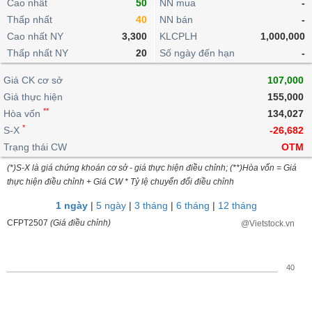
khoản
Cao nhất
50
NN mua
-
lai
dịch
lỗ
Phân
Vĩ
Thấp nhất
Thống
40
NN bán
-
Định
tích
mô
BẤT
Chứng
IR
Giao
kê
Chứng
Cao nhất NY
3,300
KLCPLH
1,000,000
giá
kỹ
ĐỘNG
quyền
Awards
dịch
giao
quyền
Thấp nhất NY
20
Số ngày đến hạn
-
thuật
SẢN
Nước
nội
dịch
Trái
ngoài
Tổng
bộ
Bảng
Giá CK cơ sở
phiếu
107,000
Tin
quan
giá
Đào
doanh
Giá thực hiện
155,000
Tự
Niên
tức
TÀI
trực
tạo
nghiệp
**
doanh
Hòa vốn
Thống
134,027
giám
CHÍNH
tuyến
kê
*
S-X
-26,682
Top
Tài
giao
Bộ
Trạng thái CW
OTM
cổ
liệu
dịch
Dịch
lọc
phiếu
cổ
(*)S-X là giá chứng khoán cơ sở - giá thực hiện điều chỉnh; (**)Hòa vốn = Giá
HÀNG
vụ
cổ
Định
đông
thực hiện điều chỉnh + Giá CW * Tỷ lệ chuyển đổi điều chỉnh
HÓA
Bản
phiếu
giá
đồ
1 ngày
|
5 ngày
|
3 tháng
|
6 tháng
|
12 tháng
So
ngành
CFPT2507
(Giá điều chỉnh)
@Vietstock.vn
sánh
KINH
cổ
Thống
TẾ
phiếu
kê
40
giao
Báo
dịch
cáo
THẾ
phân
GIỚI