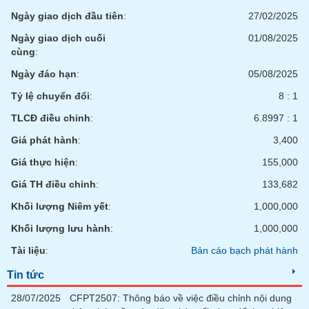
phân
Ngày giao dịch đầu tiên
:
27/02/2025
tích
(-)
Ngày giao dịch cuối
01/08/2025
cùng
:
Thuật
Ngày đáo hạn
:
05/08/2025
ngữ
(-)
Tỷ lệ chuyển đổi
:
8 : 1
TLCĐ điều chỉnh
:
6.8997 : 1
Dịch
Giá phát hành
:
3,400
vụ
(-)
Giá thực hiện
:
155,000
Giá TH điều chỉnh
:
133,682
Đào
Khối lượng Niêm yết
:
1,000,000
tạo
Khối lượng lưu hành
:
1,000,000
Tài liệu
:
Bản cáo bạch phát hành
Tin tức
Sách
tài
28/07/2025
CFPT2507: Thông báo về việc điều chỉnh nội dung