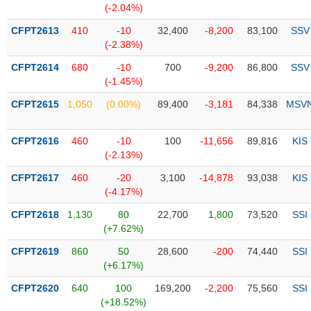
Tổng
VS-
(-2.04%)
quan
SECTOR
CFPT2613
410
-10
32,400
-8,200
83,100
SSV
Giao
(-2.38%)
dịch
CFPT2614
680
-10
700
-9,200
86,800
SSV
Tài
(-1.45%)
chính
NĂNG
CFPT2615
1,050
(0.00%)
89,400
-3,181
84,338
MSV
Phân
LƯỢNG
tích
kỹ
CFPT2616
460
-10
100
-11,656
89,816
KIS
thuật
(-2.13%)
Hồ
CFPT2617
460
-20
3,100
-14,878
93,038
KIS
NGUYÊN
sơ
(-4.17%)
VẬT
doanh
LIỆU
CFPT2618
1,130
80
22,700
1,800
73,520
SSI
nghiệp
(+7.62%)
Tin
CFPT2619
860
50
28,600
-200
74,440
SSI
tức
(+6.17%)
sự
CÔNG
kiện
CFPT2620
640
100
169,200
-2,200
75,560
SSI
NGHIỆP
(+18.52%)
Tài