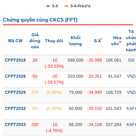
S-X
S-X-Price*n
Trạng
thái
NGÀNH
Chứng quyền cùng CKCS (
FPT
)
cổ
phiếu
Tổ
Giá
Khối
Hòa
chứ
*
Mã CW
đóng
Thay đổi
S-X
Quy
**
lượng
vốn
phát
cửa
DOANH
mô
hàn
NGHIỆP
thị
CFPT2518
trường
20
-10
588,600
-35,089
106,061
SSI
(-33.33%)
Niêm
CỔ
CFPT2528
yết
50
-20
203,000
-20,351
91,547
VND
PHIẾU
(-28.57%)
Niêm
CFPT2529
yết
370
(0.00%)
79,000
-34,999
108,729
VND
mới
PHÁI
CFPT2532
Niêm
50
(0.00%)
60,800
-30,150
101,543
KAFI
SINH
yết
bổ
CFPT2533
200
-10
88,200
-34,108
107,284
KAFI
sung
TRÁI
(-4.76%)