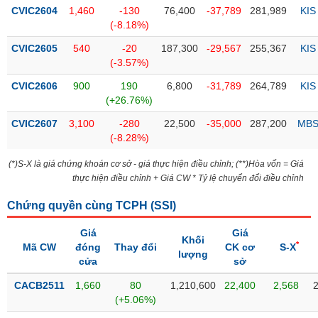
PHIẾU
Hủy
CVIC2604
1,460
-130
76,400
-37,789
281,989
KIS
niêm
(-8.18%)
yết
CVIC2605
540
-20
187,300
-29,567
255,367
KIS
Theo
(-3.57%)
CÔNG
dõi
CỤ
đặc
CVIC2606
900
190
6,800
-31,789
264,789
KIS
ĐẦU
biệt
(+26.76%)
TƯ
Không
CVIC2607
3,100
-280
22,500
-35,000
287,200
MB
được
(-8.28%)
ký
XUẤT
(*)S-X là giá chứng khoán cơ sở - giá thực hiện điều chỉnh; (**)Hòa vốn = Giá
quỹ
DỮ
thực hiện điều chỉnh + Giá CW * Tỷ lệ chuyển đổi điều chỉnh
LIỆU
Danh
Chứng quyền cùng TCPH (
mục
SSI
)
ETF
Giá
Giá
TIN
Khối
*
Cổ
Mã CW
đóng
Thay đổi
CK cơ
S-X
MỚI
lượng
cửa
sở
phiếu
chi
CACB2511
1,660
80
1,210,600
22,400
2,568
Ngành
tiết
(-)
(+5.06%)