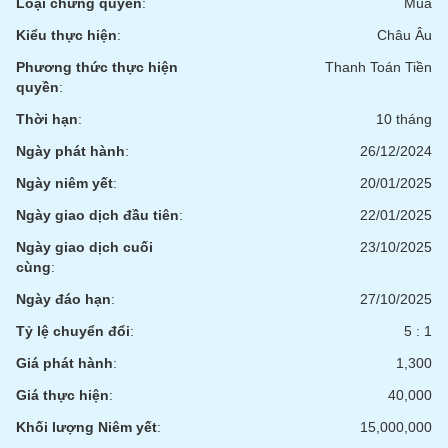
Loại chứng quyền
:
Mua
phân
tích
Kiểu thực hiện
:
Châu Âu
(-)
Phương thức thực hiện
Thanh Toán Tiền
quyền
:
Thuật
Thời hạn
:
10 tháng
ngữ
(-)
Ngày phát hành
:
26/12/2024
Ngày niêm yết
:
20/01/2025
Dịch
vụ
Ngày giao dịch đầu tiên
:
22/01/2025
(-)
Ngày giao dịch cuối
23/10/2025
cùng
:
Đào
Ngày đáo hạn
:
27/10/2025
tạo
Tỷ lệ chuyển đổi
:
5 : 1
Giá phát hành
:
1,300
Giá thực hiện
:
40,000
Sách
Khối lượng Niêm yết
:
15,000,000
tài