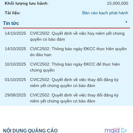
chính
Khối lượng lưu hành
:
15,000,000
Tài liệu
:
Bản cáo bạch phát hành
Tin tức
Công
14/10/2025
CVIC2502: Quyết định về việc hủy niêm yết chứng
cụ
quyền có bảo đảm
đầu
tư
14/10/2025
CVIC2502: Thông báo ngày ĐKCC thực hiện quyền
do đáo hạn
10/10/2025
CVIC2502: Thông báo ngày ĐKCC để thực hiện
chứng quyền
Truyền
01/10/2025
CVIC2502: Quyết định về việc thay đổi đăng ký
thông
niêm yết chứng quyền có bảo đảm
tài
chính
29/08/2025
CVIC2502: Quyết định về việc thay đổi đăng ký
niêm yết chứng quyền có bảo đảm
Dữ
liệu