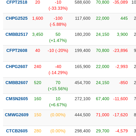
Tổng
CFPT2518
20
-10
588,600
70,800
-35,089
10
VS-
quan
(-33.33%)
SECTOR
Giao
CHPG2525
1,600
-100
117,600
22,000
445
dịch
(-5.88%)
Tài
CMBB2517
3,450
50
180,200
24,150
3,900
chính
(+1.47%)
NĂNG
Phân
LƯỢNG
CFPT2608
40
-10 (-20%)
199,400
70,800
-23,896
tích
kỹ
CHPG2607
240
-40
165,900
22,000
-2,993
thuật
(-14.29%)
Hồ
NGUYÊN
CMBB2607
520
70
454,700
24,150
-850
sơ
VẬT
(+15.56%)
doanh
LIỆU
nghiệp
CMSN2605
160
10
272,100
67,400
-11,600
(+6.67%)
Tin
tức
CMWG2609
150
(0.00%)
444,500
71,000
-17,620
sự
CÔNG
kiện
NGHIỆP
CTCB2605
280
(0.00%)
298,400
29,700
-4,579
Tài