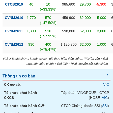
Tất cả
Cổ phiếu
Chỉ số
Chứng chỉ quỹ
Chứng q
CTCB2610
40
10
985,600
29,700
-5,300
(+33.33%)
Lãnh
CVNM2610
1,770
570
459,900
62,000
5,000
đạo
(-)
(+47.50%)
CVNM2611
1,390
510
598,800
62,000
3,000
Tất cả
Người nội bộ
Người liên quan
Cổ đông lớn
(+57.95%)
CVNM2612
930
400
1,120,700
62,000
1,000
Tin
(+75.47%)
tức
(-)
(*)S-X là giá chứng khoán cơ sở - giá thực hiện điều chỉnh; (**)Hòa vốn = Giá
thực hiện điều chỉnh + Giá CW * Tỷ lệ chuyển đổi điều chỉnh
Bài
viết
Thông tin cơ bản
của
tác
CK cơ sở
:
VIC
giả
(-)
Tổ chức phát hành
Tập đoàn VINGROUP - CTCP
CKCS
:
(HOSE:
VIC
)
Tổ chức phát hành CW
:
CTCP Chứng khoán SSI (
SSI
)
Báo
cáo