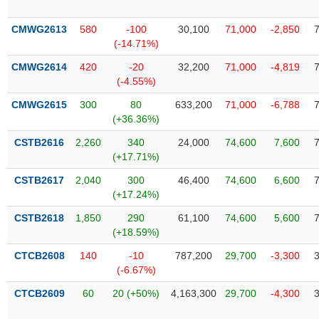
VỤ
TRUYỀN
CMWG2613
580
-100
30,100
71,000
-2,850
THÔNG
(-14.71%)
CMWG2614
420
-20
32,200
71,000
-4,819
(-4.55%)
CMWG2615
300
80
633,200
71,000
-6,788
TIỆN
(+36.36%)
ÍCH
CSTB2616
2,260
340
24,000
74,600
7,600
(+17.71%)
CSTB2617
2,040
300
46,400
74,600
6,600
BẤT
(+17.24%)
ĐỘNG
CSTB2618
1,850
290
61,100
74,600
5,600
SẢN
(+18.59%)
CTCB2608
140
-10
787,200
29,700
-3,300
Mã
(-6.67%)
chứng
khoán
(-)
CTCB2609
60
20 (+50%)
4,163,300
29,700
-4,300