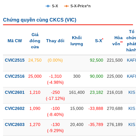
S-X
S-X-Price*n
Trạng
thái
NGÀNH
Chứng quyền cùng CKCS (
VIC
)
cổ
phiếu
Tổ
Giá
Khối
Hòa
chứ
*
Mã CW
đóng
Thay đổi
S-X
Quy
**
lượng
vốn
phá
cửa
DOANH
mô
hàn
NGHIỆP
thị
CVIC2515
trường
24,750
(0.00%)
92,500
221,500
KAF
Niêm
CỔ
CVIC2516
yết
25,000
-1,310
300
90,000
225,000
KAF
PHIẾU
(-4.98%)
Niêm
CVIC2601
yết
1,210
-250
161,400
23,182
216,018
KIS
(-17.12%)
mới
PHÁI
CVIC2602
Niêm
1,090
-100
15,000
-33,888
270,688
KIS
SINH
(-8.40%)
yết
bổ
CVIC2603
1,270
-130
20,400
-35,789
276,189
KIS
sung
TRÁI
(-9.29%)