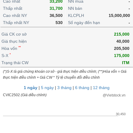
khoản
Cao nhất
33,200
NN mua
-
lai
dịch
lỗ
Phân
Vĩ
Thấp nhất
Thống
31,700
NN bán
-
Định
tích
mô
BẤT
Chứng
IR
Giao
kê
Chứng
Cao nhất NY
36,500
KLCPLH
15,000,000
giá
kỹ
ĐỘNG
quyền
Awards
dịch
giao
quyền
Thấp nhất NY
530
Số ngày đến hạn
-
thuật
SẢN
Nước
nội
dịch
Trái
ngoài
Tổng
bộ
Bảng
Giá CK cơ sở
phiếu
215,000
Tin
quan
giá
Đào
doanh
Giá thực hiện
40,000
Tự
Niên
tức
TÀI
trực
tạo
nghiệp
**
doanh
Hòa vốn
Thống
205,500
giám
CHÍNH
tuyến
kê
*
S-X
175,000
Top
Tài
giao
Bộ
Trạng thái CW
ITM
cổ
liệu
dịch
Dịch
lọc
phiếu
cổ
(*)S-X là giá chứng khoán cơ sở - giá thực hiện điều chỉnh; (**)Hòa vốn = Giá
HÀNG
vụ
cổ
Định
đông
thực hiện điều chỉnh + Giá CW * Tỷ lệ chuyển đổi điều chỉnh
HÓA
Bản
phiếu
giá
đồ
1 ngày
|
5 ngày
|
3 tháng
|
6 tháng
|
12 tháng
So
ngành
CVIC2502
(Giá điều chỉnh)
@Vietstock.vn
sánh
KINH
cổ
Thống
TẾ
phiếu
kê
30,450
giao
Báo
dịch
cáo
THẾ
phân
GIỚI