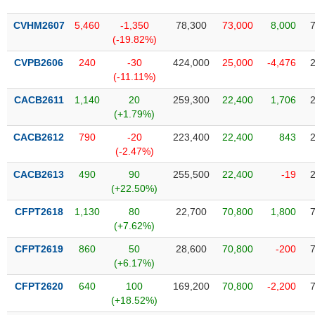
liệu
CVHM2607
5,460
-1,350
78,300
73,000
8,000
Tâm
(-19.82%)
lý
TIÊU
CVPB2606
240
-30
424,000
25,000
-4,476
thị
DÙNG
(-11.11%)
trường
KHÔNG
CACB2611
1,140
20
259,300
22,400
1,706
THIẾT
(+1.79%)
YẾU
CACB2612
790
-20
223,400
22,400
843
(-2.47%)
CACB2613
490
90
255,500
22,400
-19
TIÊU
(+22.50%)
DÙNG
CFPT2618
1,130
80
22,700
70,800
1,800
THIẾT
(+7.62%)
YẾU
CFPT2619
860
50
28,600
70,800
-200
(+6.17%)
CFPT2620
640
100
169,200
70,800
-2,200
(+18.52%)
CHĂM