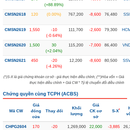
Tổng
VS-
(+88.89%)
quan
SECTOR
CMSN2618
120
(0.00%)
767,200
-8,600
76,480
SSI
Giao
dịch
CMSN2619
1,550
-10
111,700
-2,600
79,300
HC
Tài
(-0.64%)
chính
NĂNG
CMSN2620
1,500
30
115,200
-7,000
86,400
VN
Phân
LƯỢNG
(+2.04%)
tích
kỹ
CMSN2621
450
-20
12,200
-8,600
80,500
SS
thuật
(-4.26%)
Hồ
NGUYÊN
(*)S-X là giá chứng khoán cơ sở - giá thực hiện điều chỉnh; (**)Hòa vốn = Giá
sơ
thực hiện điều chỉnh + Giá CW * Tỷ lệ chuyển đổi điều chỉnh
VẬT
doanh
LIỆU
nghiệp
Chứng quyền cùng TCPH (
ACBS
)
Tin
Giá
Giá
tức
Khối
*
Mã CW
đóng
Thay đổi
CK cơ
S-X
sự
lượng
v
cửa
sở
CÔNG
kiện
NGHIỆP
CHPG2604
170
-20
1,269,000
22,000
-3,885
26,
Tài