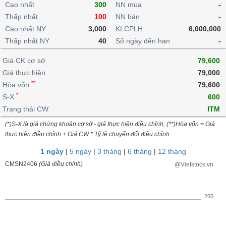
khoản
Cao nhất
lai
300
NN mua
-
dịch
lỗ
Phân
Vĩ
Thống
Thấp nhất
100
NN bán
-
Định
tích
mô
BẤT
Chứng
IR
Giao
kê
Chứng
giá
Cao nhất NY
3,000
KLCPLH
6,000,000
kỹ
ĐỘNG
quyền
Awards
dịch
giao
quyền
thuật
SẢN
Thấp nhất NY
40
Số ngày đến hạn
-
Nước
nội
dịch
Trái
ngoài
Tổng
bộ
Bảng
phiếu
Giá CK cơ sở
79,600
Tin
quan
giá
Đào
doanh
Tự
Giá thực hiện
Niên
tức
79,000
TÀI
trực
tạo
nghiệp
doanh
Thống
giám
**
Hòa vốn
79,600
CHÍNH
tuyến
kê
*
S-X
600
Top
Tài
giao
Bộ
cổ
Trạng thái CW
ITM
liệu
dịch
Dịch
lọc
phiếu
cổ
HÀNG
(*)S-X là giá chứng khoán cơ sở - giá thực hiện điều chỉnh; (**)Hòa vốn = Giá
vụ
cổ
Định
đông
HÓA
thực hiện điều chỉnh + Giá CW * Tỷ lệ chuyển đổi điều chỉnh
Bản
phiếu
giá
đồ
1 ngày
|
5 ngày
|
3 tháng
|
6 tháng
|
12 tháng
So
ngành
sánh
CMSN2406
(Giá điều chỉnh)
@Vietstock.vn
KINH
cổ
Thống
TẾ
phiếu
kê
giao
260
Báo
dịch
cáo
THẾ
phân
GIỚI