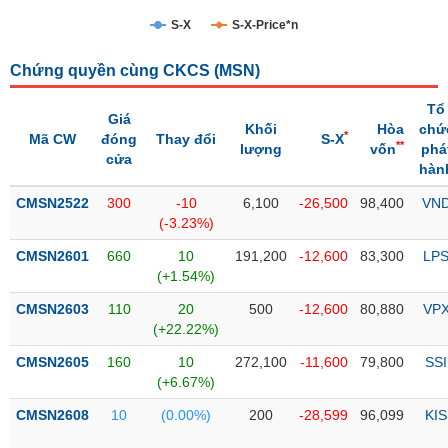
S-X
S-X-Price*n
Trạng
thái
NGÀNH
Chứng quyền cùng CKCS (
MSN
)
cổ
phiếu
Tổ
Giá
Khối
Hòa
chứ
Quy
*
Mã CW
đóng
Thay đổi
S-X
**
lượng
vốn
phá
DOANH
mô
cửa
hàn
NGHIỆP
thị
trường
CMSN2522
300
-10
6,100
-26,500
98,400
VN
(-3.23%)
Niêm
CỔ
yết
CMSN2601
660
10
191,200
-12,600
83,300
LP
PHIẾU
(+1.54%)
Niêm
yết
CMSN2603
110
20
500
-12,600
80,880
VP
mới
(+22.22%)
PHÁI
Niêm
SINH
CMSN2605
160
10
272,100
-11,600
79,800
SSI
yết
(+6.67%)
bổ
CMSN2608
10
(0.00%)
200
-28,599
96,099
KIS
sung
TRÁI