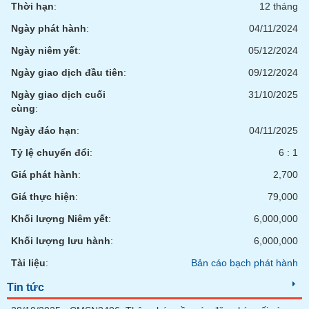
Tất cả
Cổ phiếu
Chỉ số
Chứng chỉ quỹ
Chứng q
Thời hạn
:
12 tháng
Ngày phát hành
:
04/11/2024
Lãnh
Ngày niêm yết
:
05/12/2024
đạo
(-)
Ngày giao dịch đầu tiên
:
09/12/2024
Tất cả
Người nội bộ
Người liên quan
Cổ đông lớn
Ngày giao dịch cuối
31/10/2025
cùng
:
Tin
Ngày đáo hạn
:
04/11/2025
tức
(-)
Tỷ lệ chuyển đổi
:
6 : 1
Giá phát hành
:
2,700
Bài
Giá thực hiện
:
79,000
viết
của
Khối lượng Niêm yết
:
6,000,000
tác
giả
Khối lượng lưu hành
:
6,000,000
(-)
Tài liệu
:
Bản cáo bạch phát hành
Tin tức
Báo
cáo