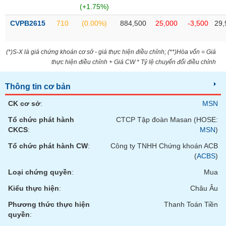
VỤ
(+1.75%)
TRUYỀN
CVPB2615
710
(0.00%)
884,500
25,000
-3,500
29,
THÔNG
(*)S-X là giá chứng khoán cơ sở - giá thực hiện điều chỉnh; (**)Hòa vốn = Giá
thực hiện điều chỉnh + Giá CW * Tỷ lệ chuyển đổi điều chỉnh
TIỆN
Thông tin cơ bản
ÍCH
CK cơ sở
:
MSN
Tổ chức phát hành
CTCP Tập đoàn Masan (HOSE:
CKCS
:
MSN
)
BẤT
Tổ chức phát hành CW
:
Công ty TNHH Chứng khoán ACB
ĐỘNG
(
ACBS
)
SẢN
Loại chứng quyền
:
Mua
Mã
Kiểu thực hiện
:
Châu Âu
chứng
khoán
Phương thức thực hiện
Thanh Toán Tiền
(-)
quyền
: