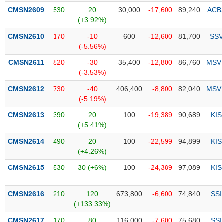
PHIẾU
Hủy
CMSN2609
530
20
30,000
-17,600
89,240
ACB
niêm
(+3.92%)
yết
CMSN2610
170
-10
600
-12,600
81,700
SS
Theo
CÔNG
(-5.56%)
dõi
CỤ
đặc
CMSN2611
820
-30
35,400
-12,800
86,760
MSV
ĐẦU
biệt
(-3.53%)
TƯ
Không
CMSN2612
730
-40
406,400
-8,800
82,040
MSV
được
(-5.19%)
ký
XUẤT
CMSN2613
390
20
100
-19,389
90,689
KIS
quỹ
DỮ
(+5.41%)
LIỆU
Danh
CMSN2614
490
20
100
-22,599
94,899
KIS
mục
(+4.26%)
ETF
TIN
CMSN2615
530
30 (+6%)
100
-24,389
97,089
KIS
Cổ
MỚI
phiếu
chi
CMSN2616
210
120
673,800
-6,600
74,840
SSI
Ngành
tiết
(+133.33%)
(-)
CMSN2617
170
80
116,000
-7,600
75,680
SSI