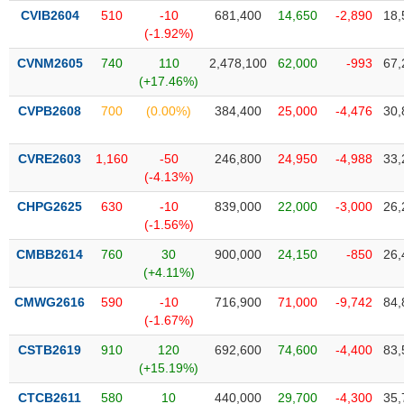
SÓC
CVIB2604
510
-10
681,400
14,650
-2,890
18,
SỨC
(-1.92%)
KHỎE
CVNM2605
740
110
2,478,100
62,000
-993
67,
(+17.46%)
CVPB2608
700
(0.00%)
384,400
25,000
-4,476
30,
TÀI
CHÍNH
CVRE2603
1,160
-50
246,800
24,950
-4,988
33,
(-4.13%)
CHPG2625
630
-10
839,000
22,000
-3,000
26,
(-1.56%)
CÔNG
CMBB2614
760
30
900,000
24,150
-850
26,
NGHỆ
(+4.11%)
THÔNG
TIN
CMWG2616
590
-10
716,900
71,000
-9,742
84,
(-1.67%)
CSTB2619
910
120
692,600
74,600
-4,400
83,
(+15.19%)
DỊCH
CTCB2611
580
10
440,000
29,700
-4,300
35,