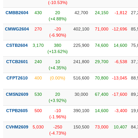
(-10.53%)
liệu
CMBB2604
430
20
42,700
24,150
-1,812
27,
Tâm
(+4.88%)
lý
TIÊU
CMWG2604
270
-20
402,100
71,000
-12,696
85,
thị
DÙNG
(-6.90%)
trường
KHÔNG
THIẾT
CSTB2604
3,170
380
225,900
74,600
14,600
75,
(+13.62%)
YẾU
CTCB2601
240
10
241,800
29,700
-6,538
37,
(+4.35%)
CFPT2610
400
(0.00%)
516,600
70,800
-13,045
88,
TIÊU
DÙNG
CMSN2609
530
20
30,000
67,400
-17,600
89,
THIẾT
(+3.92%)
YẾU
CTPB2605
500
-10
390,100
14,600
-3,400
19,
(-1.96%)
CVHM2609
5,030
-250
150,500
73,000
10,407
84,
CHĂM
(-4.73%)