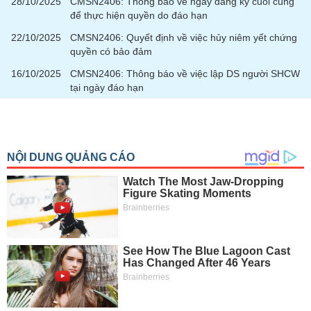
28/10/2025
CMSN2406: Thông báo về ngày đăng ký cuối cùng
phân
để thực hiện quyền do đáo hạn
tích
(-)
22/10/2025
CMSN2406: Quyết định về việc hủy niêm yết chứng
quyền có bảo đảm
Thuật
16/10/2025
CMSN2406: Thông báo về việc lập DS người SHCW
ngữ
tại ngày đáo hạn
(-)
Dịch
vụ
(-)
Đào
tạo
Sách
tài