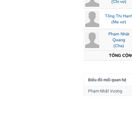
(Chị vợ)
PHIẾU
Tống Thị Hạn
(Mẹ vợ)
CÔNG
Phạm Nhật
CỤ
Quang
ĐẦU
(Cha)
TƯ
TỔNG CỘN
XUẤT
DỮ
LIỆU
Biểu đồ mối quan hệ
Phạm Nhật Vượng
TIN
MỚI
Ngành
(-)