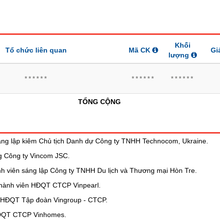
Khối
Tổ chức liên quan
Mã CK
Gi
lượng
******
******
******
TỔNG CỘNG
áng lập kiêm Chủ tịch Danh dự Công ty TNHH Technocom, Ukraine.
g Công ty Vincom JSC.
nh viên sáng lập Công ty TNHH Du lịch và Thương mại Hòn Tre.
Thành viên HĐQT CTCP Vinpearl.
h HĐQT Tập đoàn Vingroup - CTCP.
HĐQT CTCP Vinhomes.