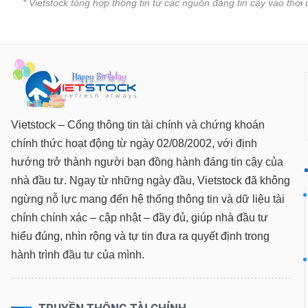
* Vietstock tổng hợp thông tin từ các nguồn đáng tin cậy vào thờ
SÓC
SỨC
KHỎE
TÀI
CHÍNH
Vietstock – Cổng thông tin tài chính và chứng khoán
chính thức hoạt động từ ngày 02/08/2002, với định
hướng trở thành người bạn đồng hành đáng tin cậy của
nhà đầu tư. Ngay từ những ngày đầu, Vietstock đã không
CÔNG
ngừng nỗ lực mang đến hệ thống thông tin và dữ liệu tài
NGHỆ
chính chính xác – cập nhật – đầy đủ, giúp nhà đầu tư
THÔNG
hiểu đúng, nhìn rộng và tự tin đưa ra quyết định trong
TIN
hành trình đầu tư của mình.
DỊCH
TRUYỀN THÔNG TÀI CHÍNH