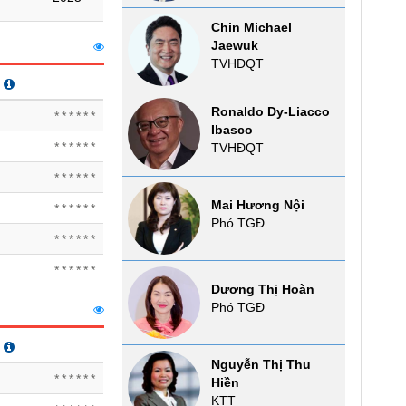
Chin Michael
Jaewuk
TVHĐQT
Ronaldo Dy-Liacco
******
Ibasco
******
TVHĐQT
******
Mai Hương Nội
******
Phó TGĐ
******
******
Dương Thị Hoàn
Phó TGĐ
Nguyễn Thị Thu
******
Hiền
KTT