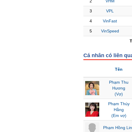
2
VHM
3
VPL
NGÀNH
4
VinFast
5
VinSpeed
DOANH
NGHIỆP
Cá nhân có liên qu
Tên
CỔ
PHIẾU
Phạm Thu
Hương
(Vợ)
PHÁI
Phạm Thúy
SINH
Hằng
(Em vợ)
Phạm Hồng Li
TRÁI