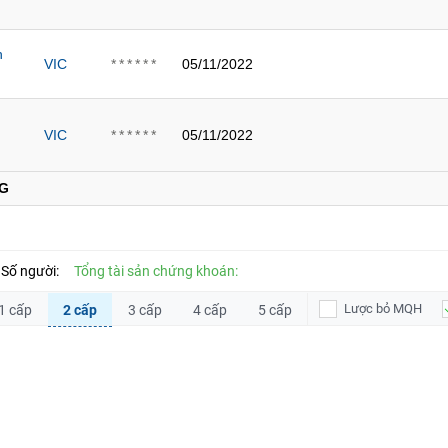
h
VIC
05/11/2022
******
VIC
05/11/2022
******
G
Số người:
Tổng tài sản chứng khoán:
Lược bỏ MQH
1 cấp
2 cấp
3 cấp
4 cấp
5 cấp