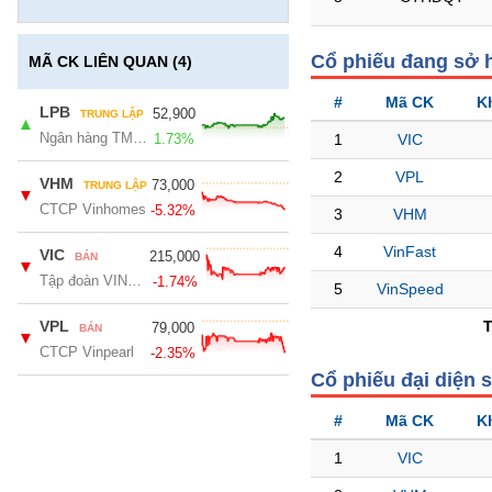
GIỚI
Cổ phiếu đang sở 
MÃ CK LIÊN QUAN (4)
ĐÔNG
#
Mã CK
K
DƯƠNG
LPB
52,900
TRUNG LẬP
▲
Ngân hàng TMCP Lộc Phát Việt Nam
1.73%
1
VIC
2
VPL
TÀI
VHM
73,000
TRUNG LẬP
▼
CHÍNH
CTCP Vinhomes
-5.32%
3
VHM
CÁ
NHÂN
4
VinFast
VIC
215,000
BÁN
▼
Tập đoàn VINGROUP - CTCP
-1.74%
5
VinSpeed
PHÂN
VPL
79,000
BÁN
▼
TÍCH
CTCP Vinpearl
-2.35%
VIETSTOCKFINANCE
Cổ phiếu đại diện 
#
Mã CK
K
1
VIC
VĨ
MÔ