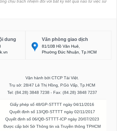
ông chịu trách nhiệm đối với bất kỳ kết quả nào từ việc sử
ội dung
Văn phòng giao dịch
8
81/10B Hồ Văn Huê,
k.vn
Phường Đức Nhuận, Tp.HCM
Vận hành bởi CTCP Tài Việt.
Trụ sở: 28/47 Lê Thị Hồng, P.Gò Vấp, Tp.HCM
Tel: (84.28) 3848 7238 - Fax: (84.28) 3848 7237
Giấy phép số 48/GP-STTTT ngày 04/11/2016
Quyết định số 13/QĐ-STTTT ngày 02/11/2017
Quyết định số 06/QĐ-STTTT-ICP ngày 20/07/2023
Được cấp bởi Sở Thông tin và Truyền thông TPHCM