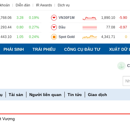
 khoán
Diễn đàn
IR Awards
Dịch vụ
,768.06
3.28
0.19%
VN30F1M
1,890.10
-5.90
293.44
0.80
0.27%
Dầu
77.08
-0.97
o
Tin tức
Báo cáo phân tích
Thuật ngữ
Dịch vụ
443.10
1.05
0.24%
Spot Gold
4,341.71
0
PHÁI SINH
TRÁI PHIẾU
CÔNG CỤ ĐẦU TƯ
XUẤT DỮ 
Chỉ s
vụ
Tài sản
Người liên quan
Tin tức
Giao dịch
t Vượng