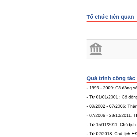
VS-
SECTOR
Tổ chức liên quan
NĂNG
LƯỢNG
Quá trình công tác
NGUYÊN
- 1993 - 2009: Cổ đông s
VẬT
- Từ 01/01/2001 : Cổ đôn
LIỆU
- 09/2002 - 07/2006: Thà
- 07/2006 - 28/10/2011: 
- Từ 15/11/2011: Chủ tịc
CÔNG
- Từ 02/2018: Chủ tịch 
NGHIỆP