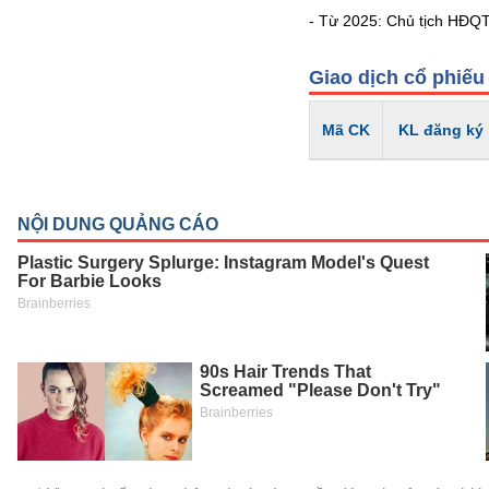
- Từ 2025: Chủ tịch HĐQT
Giao dịch cổ phiếu
TIÊU
DÙNG
Mã CK
KL đăng ký
KHÔNG
THIẾT
YẾU
TIÊU
DÙNG
THIẾT
YẾU
CHĂM