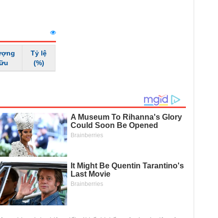
ượng
Tỷ lệ
hữu
(%)