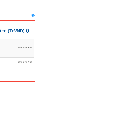
á trị
(Tr.VND)
******
******