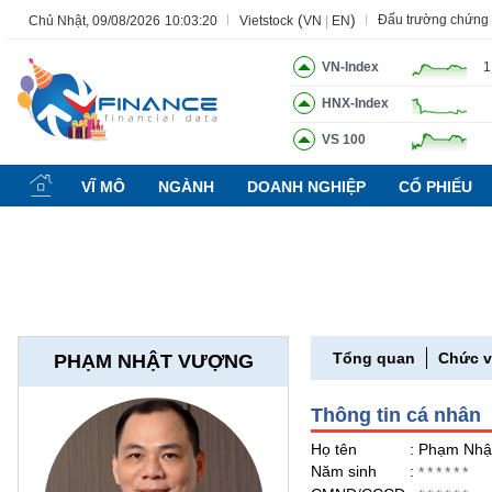
(
)
Đấu trường chứng
Chủ Nhật, 09/08/2026
10:03:21
Vietstock
VN
|
EN
VN-Index
1
HNX-Index
Tất cả
Tính năng
Ngành
Mã chứng khoán
Lãnh đạ
VS 100
Tính
năng
VĨ MÔ
NGÀNH
DOANH NGHIỆP
CỔ PHIẾU
(-)
VIETSTOCK
CHỨNG
Tổng quan
Chức 
PHẠM NHẬT VƯỢNG
KHOÁN
Thông tin cá nhân
DOANH
Họ tên
: Phạm Nhậ
NGHIỆP
Năm sinh
:
******