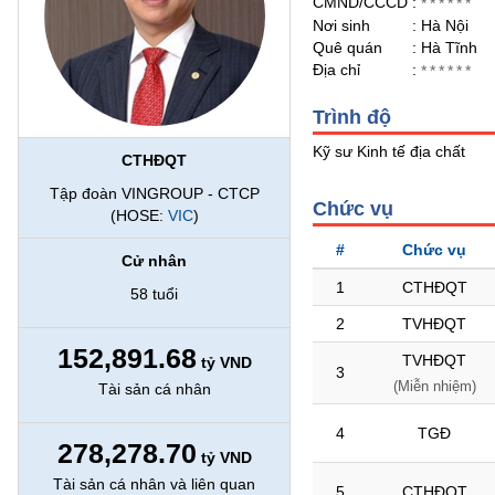
CMND/CCCD
:
******
Nơi sinh
: Hà Nội
Quê quán
: Hà Tĩnh
BẤT
Địa chỉ
:
******
ĐỘNG
SẢN
Trình độ
Kỹ sư Kinh tế địa chất
CTHĐQT
TÀI
Tập đoàn VINGROUP - CTCP
CHÍNH
Chức vụ
(HOSE:
VIC
)
#
Chức vụ
Cử nhân
HÀNG
1
CTHĐQT
58 tuổi
HÓA
2
TVHĐQT
152,891.68
TVHĐQT
tỷ VND
3
KINH
(Miễn nhiệm)
Tài sản cá nhân
TẾ
4
TGĐ
278,278.70
tỷ VND
THẾ
Tài sản cá nhân và liên quan
5
CTHĐQT