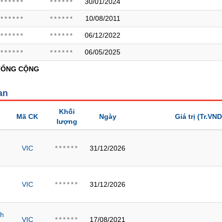
30/01/2024
******
******
10/08/2011
******
******
06/12/2022
******
******
06/05/2025
******
******
TỔNG CỘNG
an
Khối
Mã CK
Ngày
Giá trị
(Tr.VND
lượng
VIC
31/12/2026
******
VIC
31/12/2026
******
nh
VIC
17/08/2021
******