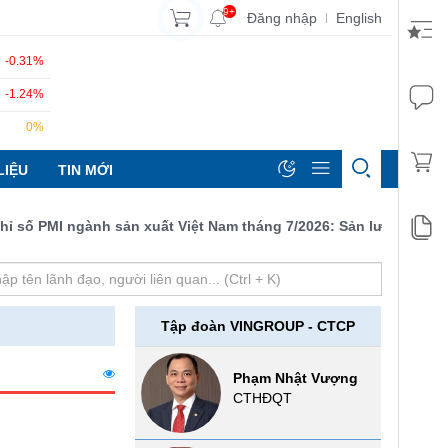
9+
Đăng nhập
English
|
-0.31%
-1.24%
0%
LIỆU
TIN MỚI
ố PMI ngành sản xuất Việt Nam tháng 7/2026: Sản lượng, số lượng
Tập đoàn VINGROUP - CTCP
Phạm Nhật Vượng
CTHĐQT