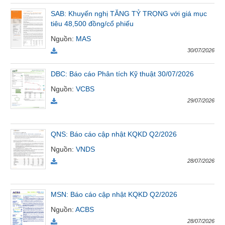
Tất cả
Cổ phiếu
Chỉ số
Chứng chỉ quỹ
Chứng q
SAB: Khuyến nghị TĂNG TỶ TRỌNG với giá mục
tiêu 48,500 đồng/cổ phiếu
Lãnh
Nguồn
:
MAS
đạo
30/07/2026
(-)
DBC: Báo cáo Phân tích Kỹ thuật 30/07/2026
Tất cả
Người nội bộ
Người liên quan
Cổ đông lớn
Nguồn
:
VCBS
29/07/2026
Tin
tức
(-)
QNS: Báo cáo cập nhật KQKD Q2/2026
Nguồn
:
VNDS
Bài
28/07/2026
viết
của
tác
giả
MSN: Báo cáo cập nhật KQKD Q2/2026
(-)
Nguồn
:
ACBS
28/07/2026