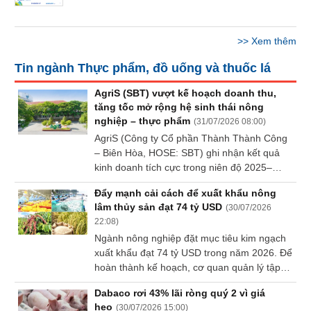
Báo
cáo
phân
>>
Xem thêm
tích
(-)
Tin ngành Thực phẩm, đồ uống và thuốc lá
AgriS (SBT) vượt kế hoạch doanh thu,
Thuật
tăng tốc mở rộng hệ sinh thái nông
ngữ
nghiệp – thực phẩm
(
31/07/2026 08:00
)
(-)
AgriS (Công ty Cổ phần Thành Thành Công
– Biên Hòa, HOSE: SBT) ghi nhận kết quả
kinh doanh tích cực trong niên độ 2025–
Dịch
2026, duy trì tăng trưởng và hoàn thành
vụ
Đẩy mạnh cải cách để xuất khẩu nông
vượt kế hoạch doanh thu trong bối cảnh thị
(-)
lâm thủy sản đạt 74 tỷ USD
(
30/07/2026
trường nông sản và môi trường kinh doanh
22:08
)
toàn cầu tiếp tục đối mặt với nhiều biến
Ngành nông nghiệp đặt mục tiêu kim ngạch
động.
Đào
xuất khẩu đạt 74 tỷ USD trong năm 2026. Để
tạo
hoàn thành kế hoạch, cơ quan quản lý tập
trung rút ngắn thủ tục hành chính, số hóa
Dabaco rơi 43% lãi ròng quý 2 vì giá
quy trình và kiểm soát chặt chẽ dữ liệu truy
heo
(
30/07/2026 15:00
)