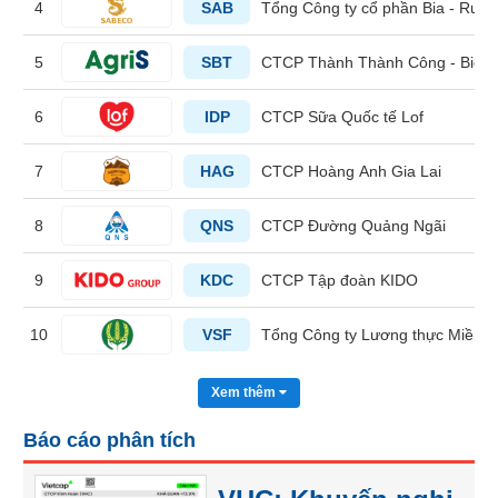
4
SAB
Tổng Công ty cổ phần Bia - Rượu
liệu
Tâm
5
SBT
CTCP Thành Thành Công - Biên
lý
TIÊU
thị
6
IDP
CTCP Sữa Quốc tế Lof
DÙNG
trường
KHÔNG
7
HAG
CTCP Hoàng Anh Gia Lai
THIẾT
YẾU
8
QNS
CTCP Đường Quảng Ngãi
9
KDC
CTCP Tập đoàn KIDO
TIÊU
DÙNG
10
VSF
Tổng Công ty Lương thực Miền 
THIẾT
YẾU
Xem thêm
Báo cáo phân tích
CHĂM