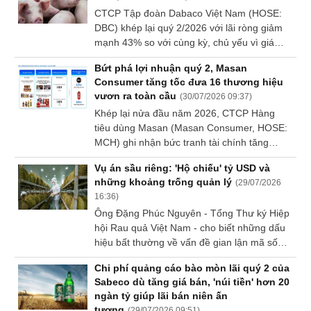
xuất nguồn gốc.
CTCP Tập đoàn Dabaco Việt Nam (HOSE:
Sách
DBC) khép lại quý 2/2026 với lãi ròng giảm
tài
mạnh 43% so với cùng kỳ, chủ yếu vì giá
chính
heo hơi đi xuống. Đây cũng là quý thứ 4 liên
Bứt phá lợi nhuận quý 2, Masan
tiếp Doanh nghiệp thu hẹp lợi nhuận.
Consumer tăng tốc đưa 16 thương hiệu
vươn ra toàn cầu
(
30/07/2026 09:37
)
Công
Khép lại nửa đầu năm 2026, CTCP Hàng
cụ
tiêu dùng Masan (Masan Consumer, HOSE:
đầu
MCH) ghi nhận bức tranh tài chính tăng
tư
trưởng, tạo tiền đề cho cổ phiếu MCH chính
Vụ án sầu riêng: 'Hộ chiếu' tỷ USD và
thức lọt rổ VN30 vào tháng 8/2026. Dựa trên
những khoảng trống quản lý
(
29/07/2026
đà tăng của các ngành hàng cốt lõi, Ban
16:36
)
lãnh đạo Công ty đặt mục tiêu chiếm lĩnh thị
Ông Đặng Phúc Nguyên - Tổng Thư ký Hiệp
phần nội địa trong nửa cuối năm, đồng thời
Truyền
hội Rau quả Việt Nam - cho biết những dấu
dồn lực hiện thực hóa khát vọng mang 16
thông
hiệu bất thường về vấn đề gian lận mã số
thương hiệu tỷ USD chinh phục 8 tỷ người
tài
vùng trồng, mã số cơ sở đóng gói đã xuất
tiêu dùng thế giới.
chính
Chi phí quảng cáo bào mòn lãi quý 2 của
hiện ngay từ khi sầu riêng bắt đầu xuất khẩu
Sabeco dù tăng giá bán, 'núi tiền' hơn 20
chính ngạch.
ngàn tỷ giúp lãi bán niên ấn
tượng
(
29/07/2026 09:51
)