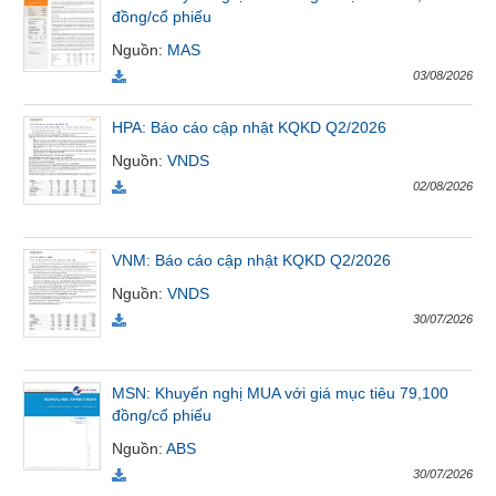
đồng/cổ phiếu
VỤ
TRUYỀN
Nguồn
:
MAS
THÔNG
03/08/2026
HPA: Báo cáo cập nhật KQKD Q2/2026
Nguồn
:
VNDS
TIỆN
02/08/2026
ÍCH
VNM: Báo cáo cập nhật KQKD Q2/2026
Nguồn
:
VNDS
BẤT
30/07/2026
ĐỘNG
SẢN
MSN: Khuyến nghị MUA với giá mục tiêu 79,100
Mã
đồng/cổ phiếu
chứng
Nguồn
:
ABS
khoán
(-)
30/07/2026