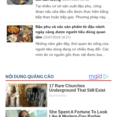
Tại nhiều cơ sở sản xuất đậu phụ, công
đoạn nấu sữa đậu vẫn được thực hiện bằng
bếp than hoặc bếp gas. Phương pháp này
không chỉ mất nhiều thời gian nhóm bếp,
Đậu phụ và các sản phẩm từ đậu nành
điều chỉnh nhiệt mà còn đòi hỏi người vận
ngày càng được người tiêu dùng quan
hành phải liên tục khuấy đảo để hạn chế
tâm
(
22/07/2026 16:27
)
cháy khét.
Những năm gần đây, thói quen ăn uống của
người tiêu dùng đang có nhiều thay đổi. Các
món ăn có nguồn gốc thực vật được lựa
chọn nhiều hơn nhằm đa dạng thực đơn và
hướng đến chế độ ăn cân bằng. Trong đó,
đậu phụ cùng các sản phẩm từ đậu nành
vốn quen thuộc trong bữa ăn hằng ngày tiếp
tục duy trì sức tiêu thụ ổn định, mở ra thêm
cơ hội cho các cơ sở sản xuất và kinh doanh
thực phẩm.