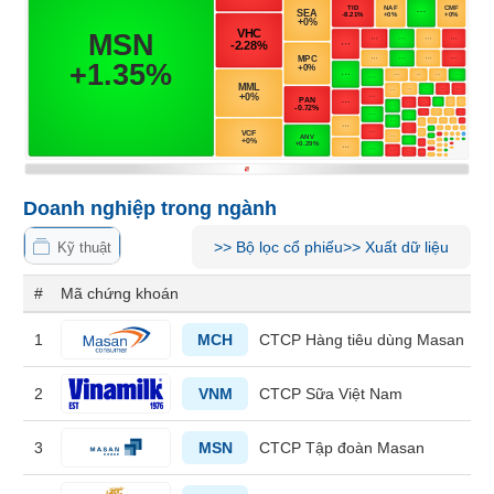
Tổng
VS-
quan
SECTOR
Giao
dịch
Tài
chính
NĂNG
Phân
LƯỢNG
tích
Doanh nghiệp trong ngành
kỹ
thuật
>>
Bộ lọc cổ phiếu
>>
Xuất dữ liệu
Kỹ thuật
Hồ
#
Mã chứng khoán
NGUYÊN
sơ
VẬT
doanh
1
MCH
CTCP Hàng tiêu dùng Masan
nghiệp
LIỆU
Tin
2
VNM
CTCP Sữa Việt Nam
tức
sự
3
MSN
CTCP Tập đoàn Masan
kiện
CÔNG
NGHIỆP
Tài