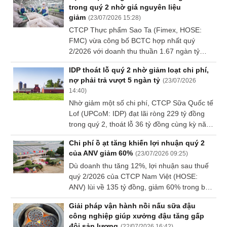
trong quý 2 nhờ giá nguyên liệu
xuất khẩu tăng mạnh và đóng góp tích cực
giảm
(
23/07/2026 15:28
)
từ các công ty thành viên.
CTCP Thực phẩm Sao Ta (Fimex, HOSE:
FMC) vừa công bố BCTC hợp nhất quý
2/2026 với doanh thu thuần 1.67 ngàn tỷ
đồng, giảm 11% so với cùng kỳ năm trước.
IDP thoát lỗ quý 2 nhờ giảm loạt chi phí,
Tuy nhiên, lợi nhuận ròng tăng đến 92%, chủ
nợ phải trả vượt 5 ngàn tỷ
(
23/07/2026
yếu nhờ giá nguyên liệu giảm và quyết toán
14:40
)
vụ nuôi thu hoạch trong quý có hiệu quả tốt.
Nhờ giảm một số chi phí, CTCP Sữa Quốc tế
Lof (UPCoM: IDP) đạt lãi ròng 229 tỷ đồng
trong quý 2, thoát lỗ 36 tỷ đồng cùng kỳ năm
2025.
Chi phí ồ ạt tăng khiến lợi nhuận quý 2
của ANV giảm 60%
(
23/07/2026 09:25
)
Dù doanh thu tăng 12%, lợi nhuận sau thuế
quý 2/2026 của CTCP Nam Việt (HOSE:
ANV) lùi về 135 tỷ đồng, giảm 60% trong bối
cảnh giá vốn hàng bán tăng.
Giải pháp vận hành nồi nấu sữa đậu
công nghiệp giúp xưởng đậu tăng gấp
đôi sản lượng
(
22/07/2026 16:42
)