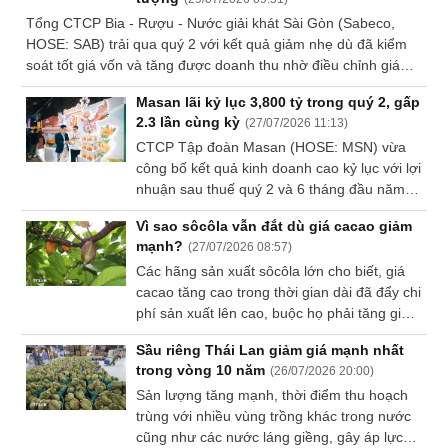
Tổng CTCP Bia - Rượu - Nước giải khát Sài Gòn (Sabeco,
Dữ
HOSE: SAB) trải qua quý 2 với kết quả giảm nhẹ dù đã kiểm
liệu
soát tốt giá vốn và tăng được doanh thu nhờ điều chỉnh giá
tài
bán. Tuy vậy, kết quả lũy kế vẫn tăng trưởng khá mạnh so với
chính
Masan lãi kỷ lục 3,800 tỷ trong quý 2, gấp
cùng kỳ.
2.3 lần cùng kỳ
(
27/07/2026 11:13
)
CTCP Tập đoàn Masan (HOSE: MSN) vừa
công bố kết quả kinh doanh cao kỷ lục với lợi
nhuận sau thuế quý 2 và 6 tháng đầu năm
2026 lần lượt đạt 3,800 tỷ đồng và 5,773 tỷ
Vì sao sôcôla vẫn đắt dù giá cacao giảm
đồng, tương ứng gấp 2.3 lần và 2.2 lần cùng
mạnh?
(
27/07/2026 08:57
)
kỳ.
Các hãng sản xuất sôcôla lớn cho biết, giá
cacao tăng cao trong thời gian dài đã đẩy chi
phí sản xuất lên cao, buộc họ phải tăng giá
bán, khiến người tiêu dùng mua ít sôcôla
Sầu riêng Thái Lan giảm giá mạnh nhất
hơn.
trong vòng 10 năm
(
26/07/2026 20:00
)
Sản lượng tăng mạnh, thời điểm thu hoạch
trùng với nhiều vùng trồng khác trong nước
cũng như các nước láng giềng, gây áp lực