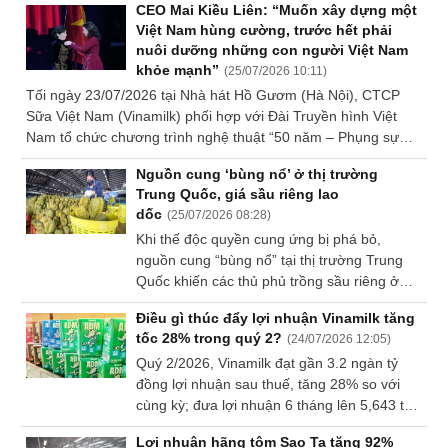
CEO Mai Kiều Liên: “Muốn xây dựng một
Việt Nam hùng cường, trước hết phải
nuôi dưỡng những con người Việt Nam
khỏe mạnh”
(
25/07/2026 10:11
)
Tối ngày 23/07/2026 tại Nhà hát Hồ Gươm (Hà Nội), CTCP
Sữa Việt Nam (Vinamilk) phối hợp với Đài Truyền hình Việt
Nam tổ chức chương trình nghệ thuật “50 năm – Phụng sự
khát vọng Việt”, đánh dấu cột mốc đặc biệt: 50 năm hình
Nguồn cung ‘bùng nổ’ ở thị trường
thành và phát triển của Vinamilk nói riêng và ngành sữa Việt
Trung Quốc, giá sầu riêng lao
Nam nói chung. Trong khuôn khổ sự kiện, Vinamilk vinh dự
dốc
(
25/07/2026 08:28
)
đón nhận danh hiệu Anh hùng Lao động lần thứ hai trong lịch
Khi thế độc quyền cung ứng bị phá bỏ,
sử phát triển của doanh nghiệp.
nguồn cung “bùng nổ” tại thị trường Trung
Quốc khiến các thủ phủ trồng sầu riêng ở
Đông Nam Á lao đao vì giá lao dốc, dư cung.
Điều gì thúc đẩy lợi nhuận Vinamilk tăng
tốc 28% trong quý 2?
(
24/07/2026 12:05
)
Quý 2/2026, Vinamilk đạt gần 3.2 ngàn tỷ
đồng lợi nhuận sau thuế, tăng 28% so với
cùng kỳ; đưa lợi nhuận 6 tháng lên 5,643 tỷ
đồng, tăng hơn 38%. Động lực tăng trưởng
Lợi nhuận hãng tôm Sao Ta tăng 92%
đến từ sự phục hồi của thị trường nội địa,