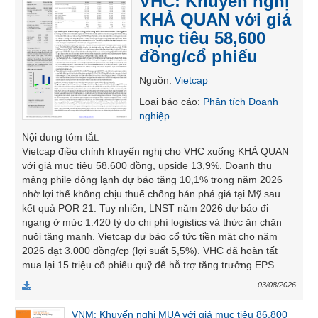
VHC: Khuyến nghị
SÓC
KHẢ QUAN với giá
SỨC
mục tiêu 58,600
KHỎE
đồng/cổ phiếu
Nguồn
:
Vietcap
Loại báo cáo
:
Phân tích Doanh
TÀI
nghiệp
CHÍNH
Nội dung tóm tắt
:
Vietcap điều chỉnh khuyến nghị cho VHC xuống KHẢ QUAN
với giá mục tiêu 58.600 đồng, upside 13,9%. Doanh thu
mảng phile đông lạnh dự báo tăng 10,1% trong năm 2026
nhờ lợi thế không chịu thuế chống bán phá giá tại Mỹ sau
CÔNG
kết quả POR 21. Tuy nhiên, LNST năm 2026 dự báo đi
NGHỆ
ngang ở mức 1.420 tỷ do chi phí logistics và thức ăn chăn
THÔNG
nuôi tăng mạnh. Vietcap dự báo cổ tức tiền mặt cho năm
TIN
2026 đạt 3.000 đồng/cp (lợi suất 5,5%). VHC đã hoàn tất
mua lại 15 triệu cổ phiếu quỹ để hỗ trợ tăng trưởng EPS.
03/08/2026
VNM: Khuyến nghị MUA với giá mục tiêu 86,800
DỊCH