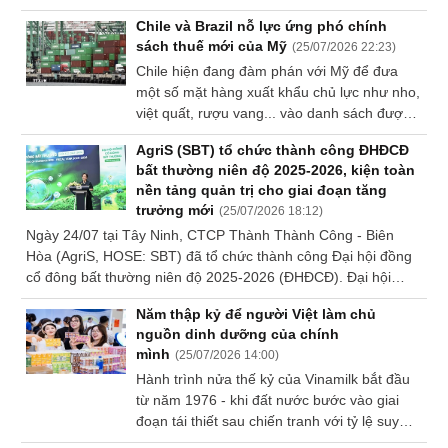
lớn lên thị trường tiêu thụ của sầu riêng Thái
Chile và Brazil nỗ lực ứng phó chính
Lan.
sách thuế mới của Mỹ
(
25/07/2026 22:23
)
Chile hiện đang đàm phán với Mỹ để đưa
một số mặt hàng xuất khẩu chủ lực như nho,
việt quất, rượu vang... vào danh sách được
miễn áp dụng mức thuế bổ sung 12,5% mới
AgriS (SBT) tổ chức thành công ĐHĐCĐ
do Tổng thống Trump ban hành.
bất thường niên độ 2025-2026, kiện toàn
nền tảng quản trị cho giai đoạn tăng
trưởng mới
(
25/07/2026 18:12
)
Ngày 24/07 tại Tây Ninh, CTCP Thành Thành Công - Biên
Hòa (AgriS, HOSE: SBT) đã tổ chức thành công Đại hội đồng
cổ đông bất thường niên độ 2025-2026 (ĐHĐCĐ). Đại hội
thông qua nhiều nội dung quan trọng nhằm kiện toàn nền
Năm thập kỷ để người Việt làm chủ
tảng quản trị, nâng cao năng lực điều hành và tạo tiền đề cho
nguồn dinh dưỡng của chính
giai đoạn tăng trưởng tiếp theo của Công ty.
mình
(
25/07/2026 14:00
)
Hành trình nửa thế kỷ của Vinamilk bắt đầu
từ năm 1976 - khi đất nước bước vào giai
đoạn tái thiết sau chiến tranh với tỷ lệ suy
dinh dưỡng ở trẻ em lên đến 50-60%.