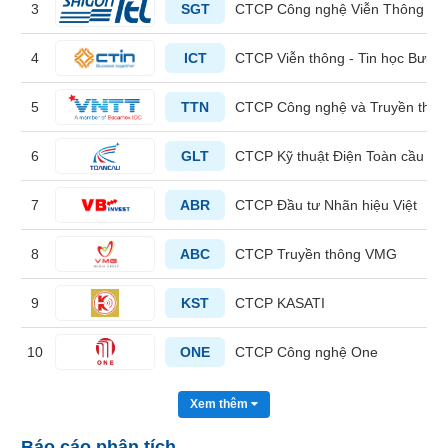
3
SGT
CTCP Công nghệ Viễn Thông Sà
liệu
Tâm
4
ICT
CTCP Viễn thông - Tin học Bưu đ
lý
TIÊU
thị
5
TTN
CTCP Công nghệ và Truyền thôn
DÙNG
trường
KHÔNG
THIẾT
6
GLT
CTCP Kỹ thuật Điện Toàn cầu
YẾU
7
ABR
CTCP Đầu tư Nhãn hiệu Việt
8
ABC
CTCP Truyền thông VMG
TIÊU
DÙNG
9
KST
CTCP KASATI
THIẾT
YẾU
10
ONE
CTCP Công nghệ One
Xem thêm
CHĂM
Báo cáo phân tích