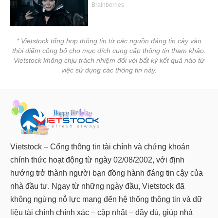
Dữ
liệu
tài
* Vietstock tổng hợp thông tin từ các nguồn đáng tin cậy vào
chính
thời điểm công bố cho mục đích cung cấp thông tin tham khảo.
Vietstock không chịu trách nhiệm đối với bất kỳ kết quả nào từ
việc sử dụng các thông tin này.
Vietstock – Cổng thông tin tài chính và chứng khoán
chính thức hoạt động từ ngày 02/08/2002, với định
hướng trở thành người bạn đồng hành đáng tin cậy của
nhà đầu tư. Ngay từ những ngày đầu, Vietstock đã
không ngừng nỗ lực mang đến hệ thống thông tin và dữ
liệu tài chính chính xác – cập nhật – đầy đủ, giúp nhà