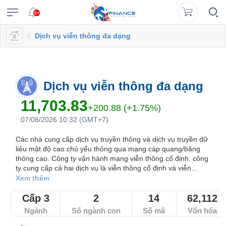
9+
/
Dịch vụ viễn thông đa dạng
VĨ
NGÀNH
DOANH
CỔ
PHÁI
TRÁI
CÔNG
XUẤT
TIN
©
Chăm
Vietstock
MÔ
NGHIỆP
PHIẾU
SINH
PHIẾU
CỤ
DỮ
MỚI
Bản
sóc
Tất cả
Tính năng
Ngành
Mã chứng khoán
Lãnh đạ
ĐẦU
LIỆU
quyền
Dữ
(
khách
Đăng
thuộc
TƯ
hàng
Dữ
liệu
Doanh
Thị
Hợp
Tổng
Tin
VN
Tính
nhập
về
liệu
ngành
nghiệp
trường
đồng
quan
Tổng
tức
Dịch vụ viễn thông đa dạng
|
năng
Vietstock
A-
cổ
tương
Danh
hợp
(-)
0908
Báo
Ngành
Tổ
EN
Công
Z
phiếu
lai
mục
doanh
11,703.83
16
cáo
chi
chức
+200.88 (+1.75%)
bố
)
theo
nghiệp
VIETSTOCK
98
phân
tiết
Hồ
phát
07/08/2026 10:32 (GMT+7)
Bản
VN30
thông
dõi
98
tích
sơ
hành
Báo
đồ
tin
Đấu
VN100
lãnh
Bản
cáo
Các nhà cung cấp dịch vụ truyền thông và dịch vụ truyền dữ
thị
trường
Thuật
Trái
data@vietstock.vn
liệu mật độ cao chủ yếu thông qua mạng cáp quang/băng
đạo
đồ
tài
HOSE
trường
Trái
chứng
ngữ
phiếu
CHỨNG
thông cao. Công ty vận hành mạng viễn thông cố định, công
thị
chính
phiếu
khoán
Lịch
A-
HNX
KHOÁN
ty cung cấp cả hai dịch vụ là viễn thông cố định và viễn
Tổng
trường
Tin
chính
sự
Z
Báo
thông không dây chưa được phân loại ở nơi khác.
Xem thêm
hợp
tức
UPCoM
phủ
kiện
Sức
cáo
thị
Trái
Cấp 3
2
14
62,112
mạnh
tài
Hợp
trường
Thống
Diễn
Cập
phiếu
DOANH
giá
chính
đồng
Ngành
Số ngành con
Số mã
Vốn hóa
kê
đàn
nhật
chi
NGHIỆP
Thanh
RRG
ngành
tương
giao
lãi
tiết