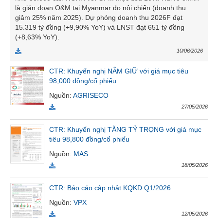
là gián đoạn O&M tại Myanmar do nội chiến (doanh thu
VỤ
giảm 25% năm 2025). Dự phóng doanh thu 2026F đạt
TRUYỀN
15.319 tỷ đồng (+9,90% YoY) và LNST đạt 651 tỷ đồng
THÔNG
(+8,63% YoY).
10/06/2026
CTR: Khuyến nghị NẮM GIỮ với giá mục tiêu
TIỆN
98,000 đồng/cổ phiếu
ÍCH
Nguồn
:
AGRISECO
27/05/2026
CTR: Khuyến nghị TĂNG TỶ TRỌNG với giá mục
BẤT
tiêu 98,800 đồng/cổ phiếu
ĐỘNG
Nguồn
:
MAS
SẢN
18/05/2026
Mã
CTR: Báo cáo cập nhật KQKD Q1/2026
chứng
khoán
Nguồn
:
VPX
(-)
12/05/2026