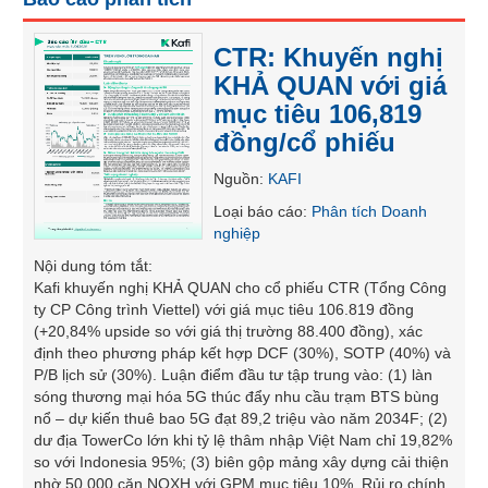
SÓC
SỨC
CTR: Khuyến nghị
KHỎE
KHẢ QUAN với giá
mục tiêu 106,819
đồng/cổ phiếu
TÀI
Nguồn
:
KAFI
CHÍNH
Loại báo cáo
:
Phân tích Doanh
nghiệp
Nội dung tóm tắt
:
Kafi khuyến nghị KHẢ QUAN cho cổ phiếu CTR (Tổng Công
CÔNG
ty CP Công trình Viettel) với giá mục tiêu 106.819 đồng
NGHỆ
(+20,84% upside so với giá thị trường 88.400 đồng), xác
THÔNG
định theo phương pháp kết hợp DCF (30%), SOTP (40%) và
TIN
P/B lịch sử (30%). Luận điểm đầu tư tập trung vào: (1) làn
sóng thương mại hóa 5G thúc đẩy nhu cầu trạm BTS bùng
nổ – dự kiến thuê bao 5G đạt 89,2 triệu vào năm 2034F; (2)
dư địa TowerCo lớn khi tỷ lệ thâm nhập Việt Nam chỉ 19,82%
so với Indonesia 95%; (3) biên gộp mảng xây dựng cải thiện
DỊCH
nhờ 50.000 căn NOXH với GPM mục tiêu 10%. Rủi ro chính