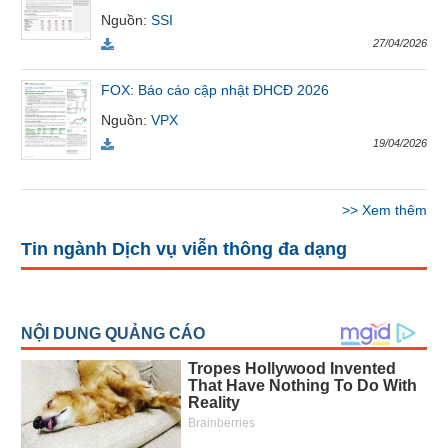
Báo
Nguồn
:
SSI
cáo
27/04/2026
phân
tích
FOX: Báo cáo cập nhật ĐHCĐ 2026
(-)
Nguồn
:
VPX
19/04/2026
Thuật
ngữ
(-)
>>
Xem thêm
Tin ngành Dịch vụ viễn thông đa dạng
Dịch
vụ
(-)
Đào
tạo