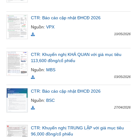
Tất cả
Cổ phiếu
Chỉ số
Chứng chỉ quỹ
Chứng q
CTR: Báo cáo cập nhật ĐHCĐ 2026
Lãnh
Nguồn
:
VPX
đạo
(-)
10/05/2026
Tất cả
Người nội bộ
Người liên quan
Cổ đông lớn
CTR: Khuyến nghị KHẢ QUAN với giá mục tiêu
113,600 đồng/cổ phiếu
Tin
tức
Nguồn
:
MBS
(-)
03/05/2026
CTR: Báo cáo cập nhật ĐHCĐ 2026
Bài
viết
Nguồn
:
BSC
của
27/04/2026
tác
giả
(-)
CTR: Khuyến nghị TRUNG LẬP với giá mục tiêu
96,000 đồng/cổ phiếu