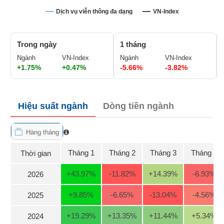
Giá
GIỚI
tích
Dịch vụ viễn thông đa dạng
VN-Index
Đặt
Biểu
lệnh
đồ
ĐÔNG
Nước
tài
Trong ngày
1 tháng
DƯƠNG
ngoài
chính
Ngành
VN-Index
Ngành
VN-Index
+1.75%
+0.47%
-5.66%
-3.82%
Tự
doanh
TÀI
CHÍNH
Ảnh
CÁ
Hiệu suất ngành
Dòng tiền ngành
hưởng
NHÂN
chỉ
số
Hàng tháng
Biến
PHÂN
Tháng 1
Tháng 2
Tháng 3
Tháng 4
Thời gian
động
TÍCH
cổ
VIETSTOCKFINANCE
+43.97
%
-11.82
%
+14.39
%
-6.93
%
2026
phiếu
Giao
+9.85
%
-6.65
%
-13.04
%
-4.56
%
2025
dịch
nội
VĨ
+19.29
%
+13.35
%
+11.44
%
+5.34
%
2024
bộ
MÔ