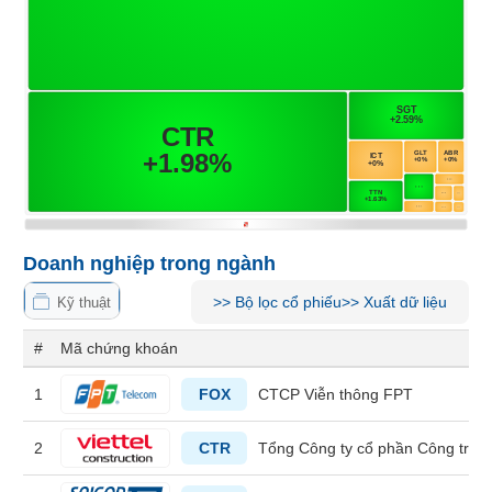
Tổng
VS-
quan
SECTOR
Giao
dịch
Tài
chính
NĂNG
Phân
LƯỢNG
tích
kỹ
thuật
Doanh nghiệp trong ngành
Hồ
>>
Bộ lọc cổ phiếu
>>
Xuất dữ liệu
NGUYÊN
sơ
Kỹ thuật
VẬT
doanh
#
Mã chứng khoán
nghiệp
LIỆU
Tin
1
FOX
CTCP Viễn thông FPT
tức
sự
2
CTR
Tổng Công ty cổ phần Công trình 
kiện
CÔNG
NGHIỆP
Tài