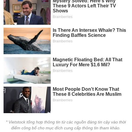
VỤ
TRUYỀN
THÔNG
TIỆN
ÍCH
BẤT
ĐỘNG
SẢN
Mã
chứng
khoán
(-)
* Vietstock tổng hợp thông tin từ các nguồn đáng tin cậy vào thời
điểm công bố cho mục đích cung cấp thông tin tham khảo.