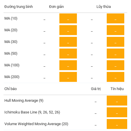
Tổng
VS-
quan
Đường trung bình
Đơn giản
Lũy thừa
SECTOR
Giao
MA (10)
_
_
_
_
dịch
MA (20)
_
_
_
_
Tài
chính
MA (30)
_
_
_
_
NĂNG
Phân
LƯỢNG
tích
MA (50)
_
_
_
_
kỹ
MA (100)
thuật
_
_
_
_
Hồ
MA (200)
_
_
_
_
NGUYÊN
sơ
VẬT
doanh
Chỉ báo
Giá trị
Tín hiệu
LIỆU
nghiệp
Hull Moving Average (9)
_
_
Tin
tức
Ichimoku Base Line (9, 26, 52, 26)
_
_
sự
CÔNG
kiện
Volume Weighted Moving Average (20)
_
_
NGHIỆP
Tài