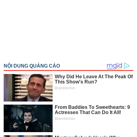
SÓC
SỨC
KHỎE
TÀI
CHÍNH
CÔNG
NGHỆ
THÔNG
TIN
DỊCH