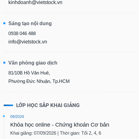
chính
kinhdoanh@vietstock.vn
Sáng tạo nội dung
Công
0938 046 488
cụ
info@vietstock.vn
đầu
tư
Văn phòng giao dịch
81/10B Hồ Văn Huê,
Truyền
Phường Đức Nhuận, Tp.HCM
thông
tài
chính
LỚP HỌC SẮP KHAI GIẢNG
09/2026
Khóa học online - Chứng khoán Cơ bản
Dữ
Khai giảng: 07/09/2026 | Thời gian: Tối 2, 4, 6
liệu