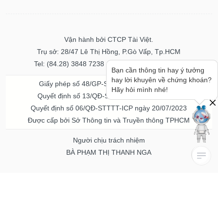
Vận hành bởi CTCP Tài Việt.
Trụ sở: 28/47 Lê Thị Hồng, P.Gò Vấp, Tp.HCM
Tel: (84.28) 3848 7238 - Fax: (84.28) 3848 7237
Bạn cần thông tin hay ý tưởng
hay lời khuyên về chứng khoán?
Giấy phép số 48/GP-STTTT ngày 04/11/2016
Hãy hỏi mình nhé!
Quyết định số 13/QĐ-STTTT ngày 02/11/2017
Quyết định số 06/QĐ-STTTT-ICP ngày 20/07/2023
Được cấp bởi Sở Thông tin và Truyền thông TPHCM
Người chịu trách nhiệm
BÀ PHẠM THỊ THANH NGA
Về chúng tôi
Quảng cáo & Dịch vụ
© Bản quyền thuộc về Vietstock