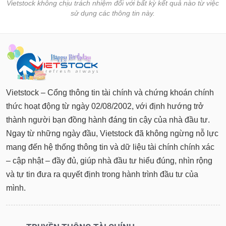
Tất cả
Cổ phiếu
Chỉ số
Chứng chỉ quỹ
Chứng q
Vietstock không chịu trách nhiệm đối với bất kỳ kết quả nào từ việc
sử dụng các thông tin này.
Lãnh
đạo
(-)
Tất cả
Người nội bộ
Người liên quan
Cổ đông lớn
Vietstock – Cổng thông tin tài chính và chứng khoán chính
Tin
tức
thức hoạt động từ ngày 02/08/2002, với định hướng trở
(-)
thành người bạn đồng hành đáng tin cậy của nhà đầu tư.
Ngay từ những ngày đầu, Vietstock đã không ngừng nỗ lực
Bài
mang đến hệ thống thông tin và dữ liệu tài chính chính xác
viết
của
– cập nhật – đầy đủ, giúp nhà đầu tư hiểu đúng, nhìn rộng
tác
và tự tin đưa ra quyết định trong hành trình đầu tư của
giả
(-)
mình.
Báo
cáo