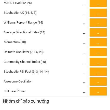
PHIẾU
Hủy
MACD Level (12, 26)
_
_
niêm
yết
Stochastic %K (14, 3, 3)
_
_
Theo
CÔNG
Williams Percent Range (14)
_
_
dõi
CỤ
đặc
ĐẦU
Average Directional Index (14)
_
_
biệt
TƯ
Momentum (10)
_
_
Không
được
Ultimate Oscillator (7, 14, 28)
_
_
ký
XUẤT
quỹ
DỮ
Commodity Channel Index (20)
_
_
LIỆU
Danh
mục
Stochastic RSI Fast (3, 3, 14, 14)
_
_
ETF
Awesome Oscillator
_
_
TIN
Cổ
MỚI
phiếu
Bull Bear Power
_
_
chi
Ngành
Nhóm chỉ báo xu hướng
tiết
(-)