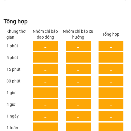
Giá
tích
Đặt
Biểu
lệnh
đồ
ĐÔNG
Tổng hợp
Nước
tài
DƯƠNG
ngoài
chính
Khung thời
Nhóm chỉ báo
Nhóm chỉ báo xu
Tổng hợp
gian
dao động
hướng
Tự
1 phút
_
_
_
TÀI
doanh
CHÍNH
Ảnh
_
_
_
5 phút
CÁ
hưởng
NHÂN
chỉ
_
_
_
15 phút
số
_
_
_
30 phút
Biến
PHÂN
động
TÍCH
_
_
_
1 giờ
cổ
VIETSTOCKFINANCE
phiếu
_
_
_
4 giờ
Giao
_
_
_
1 ngày
dịch
VĨ
nội
_
_
_
1 tuần
MÔ
bộ