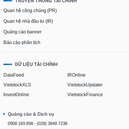
TRUYỀN THÔNG TÀI CHÍNH
phân
tích
Quan hệ công chúng (PR)
(-)
Quan hệ nhà đầu tư (IR)
Thuật
Quảng cáo banner
ngữ
(-)
Báo cáo phân tích
Dịch
vụ
DỮ LIỆU TÀI CHÍNH
(-)
DataFeed
IROnline
VietstockXLS
VietstockUpdater
Đào
tạo
InvestOnline
VietstockFinance
Quảng cáo & Dịch vụ
Sách
0908 169 898 - (028) 3848 7238
tài