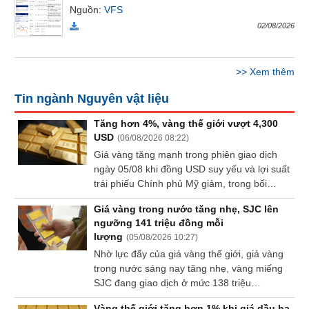
Nguồn
:
VFS
Báo
cáo
02/08/2026
phân
tích
(-)
>>
Xem thêm
Tin ngành Nguyên vật liệu
Thuật
ngữ
Tăng hơn 4%, vàng thế giới vượt 4,300
(-)
USD
(
06/08/2026 08:22
)
Giá vàng tăng mạnh trong phiên giao dịch
ngày 05/08 khi đồng USD suy yếu và lợi suất
Dịch
trái phiếu Chính phủ Mỹ giảm, trong bối
vụ
cảnh nhà đầu tư tiếp tục theo dõi diễn biến
(-)
Giá vàng trong nước tăng nhẹ, SJC lên
tại Trung Đông để đánh giá triển vọng lạm
ngưỡng 141 triệu đồng mỗi
phát và chính sách lãi suất của Cục Dự trữ
lượng
(
05/08/2026 10:27
)
Liên bang Mỹ (Fed).
Đào
Nhờ lực đẩy của giá vàng thế giới, giá vàng
tạo
trong nước sáng nay tăng nhẹ, vàng miếng
SJC đang giao dịch ở mức 138 triệu
đồng/lượng ở chiều mua vào và 141 triệu
Vàng thế giới tăng hơn 1% khi giá dầu hạ