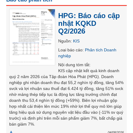
SÓC
SỨC
HPG: Báo cáo cập
KHỎE
nhật KQKD
Q2/2026
Nguồn
:
KIS
TÀI
Loại báo cáo
:
Phân tích Doanh
CHÍNH
nghiệp
Nội dung tóm tắt
:
KIS cập nhật kết quả kinh doanh
quý 2 năm 2026 của Tập đoàn Hòa Phát (HPG). Doanh
nghiệp ghi nhận doanh thu đạt 55,2 nghìn tỷ đồng, tăng 54%
CÔNG
svck và lợi nhuận sau thuế đạt 6.424 tỷ đồng, tăng 51% svck
NGHỆ
nhờ mảng thép tiếp tục là động lực tăng trưởng chính đạt
THÔNG
doanh thu 53,4 nghìn tỷ đồng (+59%). Biên lợi nhuận gộp
TIN
hợp nhất cải thiện lên mức 19% nhờ lợi thế quy mô lớn giúp
tăng hiệu quả sử dụng nguyên vật liệu đầu vào (-11% sv quý
trước) và định phí trên mỗi sản phẩm giảm 7%, bất chấp giá
bán giảm 7%.
DỊCH
04/08/2026