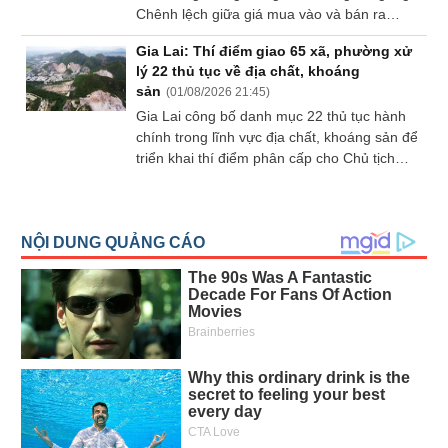
Chênh lệch giữa giá mua vào và bán ra
được các doanh nghiệp kinh doanh vàng
Gia Lai: Thí điểm giao 65 xã, phường xử
duy trì ở mức 4 triệu đồng/lượng.
lý 22 thủ tục về địa chất, khoáng
sản
(
01/08/2026 21:45
)
Gia Lai công bố danh mục 22 thủ tục hành
chính trong lĩnh vực địa chất, khoáng sản để
triển khai thí điểm phân cấp cho Chủ tịch
UBND 65 xã, phường.