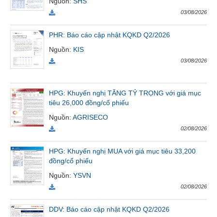
Nguồn
:
SHS
Tất cả
Cổ phiếu
Chỉ số
Chứng chỉ quỹ
Chứng q
03/08/2026
PHR: Báo cáo cập nhật KQKD Q2/2026
Lãnh
đạo
Nguồn
:
KIS
(-)
03/08/2026
Tất cả
Người nội bộ
Người liên quan
Cổ đông lớn
HPG: Khuyến nghị TĂNG TỶ TRỌNG với giá mục
Tin
tiêu 26,000 đồng/cổ phiếu
tức
Nguồn
:
AGRISECO
(-)
02/08/2026
Bài
HPG: Khuyến nghị MUA với giá mục tiêu 33,200
viết
đồng/cổ phiếu
của
Nguồn
:
YSVN
tác
giả
02/08/2026
(-)
DDV: Báo cáo cập nhật KQKD Q2/2026