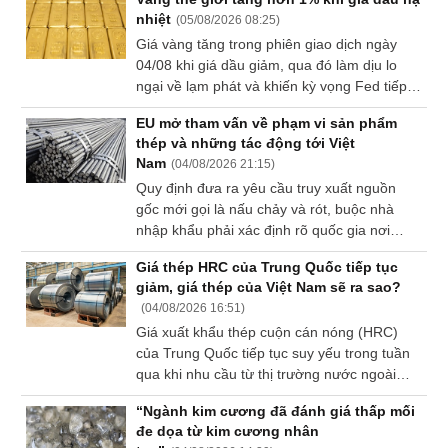
đồng/lượng ở chiều bán ra.
nhiệt
(
05/08/2026 08:25
)
Sách
Giá vàng tăng trong phiên giao dịch ngày
tài
04/08 khi giá dầu giảm, qua đó làm dịu lo
chính
ngại về lạm phát và khiến kỳ vọng Fed tiếp
tục tăng lãi suất suy yếu. Nhà đầu tư hiện
EU mở tham vấn về phạm vi sản phẩm
hướng sự chú ý tới loạt dữ liệu việc làm của
thép và những tác động tới Việt
Mỹ trong tuần này để tìm thêm manh mối về
Công
Nam
(
04/08/2026 21:15
)
đường đi của chính sách tiền tệ.
cụ
Quy định đưa ra yêu cầu truy xuất nguồn
đầu
gốc mới gọi là nấu chảy và rót, buộc nhà
tư
nhập khẩu phải xác định rõ quốc gia nơi
thép được nấu chảy và đúc ban đầu chứ
Giá thép HRC của Trung Quốc tiếp tục
không chỉ nơi gia công hoàn thiện.
giảm, giá thép của Việt Nam sẽ ra sao?
(
04/08/2026 16:51
)
Truyền
Giá xuất khẩu thép cuộn cán nóng (HRC)
thông
của Trung Quốc tiếp tục suy yếu trong tuần
tài
qua khi nhu cầu từ thị trường nước ngoài
chính
vẫn trầm lắng, trong khi thị trường Việt Nam
“Ngành kim cương đã đánh giá thấp mối
chịu thêm áp lực từ nguồn cung giá rẻ của
đe dọa từ kim cương nhân
Indonesia và Ấn Độ.