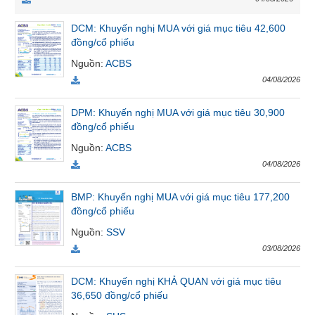
VỤ
TRUYỀN
DCM: Khuyến nghị MUA với giá mục tiêu 42,600
THÔNG
đồng/cổ phiếu
Nguồn
:
ACBS
04/08/2026
TIỆN
DPM: Khuyến nghị MUA với giá mục tiêu 30,900
đồng/cổ phiếu
ÍCH
Nguồn
:
ACBS
04/08/2026
BMP: Khuyến nghị MUA với giá mục tiêu 177,200
BẤT
đồng/cổ phiếu
ĐỘNG
SẢN
Nguồn
:
SSV
03/08/2026
Mã
chứng
DCM: Khuyến nghị KHẢ QUAN với giá mục tiêu
khoán
36,650 đồng/cổ phiếu
(-)