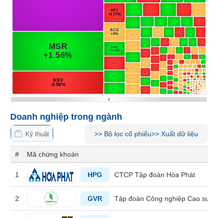
Tổng
VS-
quan
SECTOR
Giao
dịch
Tài
chính
NĂNG
Phân
LƯỢNG
tích
kỹ
thuật
Doanh nghiệp trong ngành
Hồ
>>
Bộ lọc cổ phiếu
>>
Xuất dữ liệu
NGUYÊN
sơ
Kỹ thuật
VẬT
doanh
#
Mã chứng khoán
nghiệp
LIỆU
Tin
1
HPG
CTCP Tập đoàn Hòa Phát
tức
sự
2
GVR
Tập đoàn Công nghiệp Cao su V
kiện
CÔNG
NGHIỆP
Tài