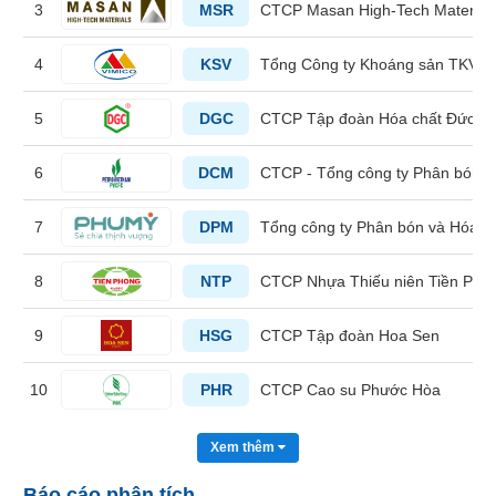
3
MSR
CTCP Masan High-Tech Material
liệu
Tâm
4
KSV
Tổng Công ty Khoáng sản TKV -
lý
TIÊU
thị
5
DGC
CTCP Tập đoàn Hóa chất Đức G
DÙNG
trường
KHÔNG
THIẾT
6
DCM
CTCP - Tổng công ty Phân bón 
YẾU
7
DPM
Tổng công ty Phân bón và Hóa c
8
NTP
CTCP Nhựa Thiếu niên Tiền Pho
TIÊU
DÙNG
9
HSG
CTCP Tập đoàn Hoa Sen
THIẾT
YẾU
10
PHR
CTCP Cao su Phước Hòa
Xem thêm
CHĂM
Báo cáo phân tích