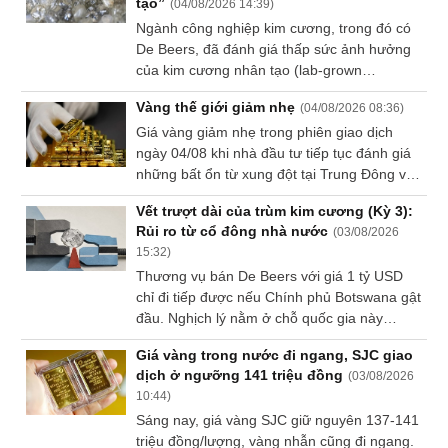
tạo”
(
04/08/2026 14:39
)
Dữ
Ngành công nghiệp kim cương, trong đó có
liệu
De Beers, đã đánh giá thấp sức ảnh hưởng
tài
của kim cương nhân tạo (lab-grown
chính
diamonds) - yếu tố đang làm thay đổi cục
Vàng thế giới giảm nhẹ
(
04/08/2026 08:36
)
diện thị trường kim cương tự nhiên. Đây là
Giá vàng giảm nhẹ trong phiên giao dịch
nhận định của ông Duncan Wanblad, CEO
ngày 04/08 khi nhà đầu tư tiếp tục đánh giá
tập đoàn khai khoáng Anglo American.
những bất ổn từ xung đột tại Trung Đông và
nguy cơ lạm phát gia tăng, đồng thời chờ
Vết trượt dài của trùm kim cương (Kỳ 3):
loạt dữ liệu việc làm của Mỹ trong tuần này
Rủi ro từ cổ đông nhà nước
(
03/08/2026
để tìm thêm tín hiệu về lộ trình chính sách
15:32
)
của Cục Dự trữ Liên bang Mỹ (Fed).
Thương vụ bán De Beers với giá 1 tỷ USD
chỉ đi tiếp được nếu Chính phủ Botswana gật
đầu. Nghịch lý nằm ở chỗ quốc gia này
muốn mua thêm cổ phần vào đúng lúc tài
Giá vàng trong nước đi ngang, SJC giao
sản mất giá, đây là lựa chọn hợp lý với một
dịch ở ngưỡng 141 triệu đồng
(
03/08/2026
ngân sách sống nhờ kim cương, nhưng lại là
10:44
)
thứ khiến nhà đầu tư tư nhân trả giá thấp.
Sáng nay, giá vàng SJC giữ nguyên 137-141
triệu đồng/lượng, vàng nhẫn cũng đi ngang.