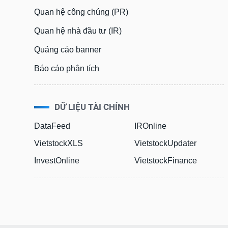
Bài viết của tác giả
(-)
Quan hệ công chúng (PR)
Quan hệ nhà đầu tư (IR)
Báo cáo phân tích
(-)
Quảng cáo banner
Báo cáo phân tích
Thuật ngữ
(-)
Dịch vụ
(-)
DỮ LIỆU TÀI CHÍNH
DataFeed
IROnline
Đào tạo
VietstockXLS
VietstockUpdater
Sách tài chính
InvestOnline
VietstockFinance
Công cụ đầu tư
Truyền thông tài chính
Dữ liệu tài chính