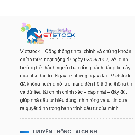
TÀI CHÍNH
CÔNG NGHỆ THÔNG TIN
DỊCH VỤ TRUYỀN THÔNG
TIỆN ÍCH
BẤT ĐỘNG SẢN
Vietstock – Cổng thông tin tài chính và chứng khoán
chính thức hoạt động từ ngày 02/08/2002, với định
Mã chứng khoán
(-)
hướng trở thành người bạn đồng hành đáng tin cậy
của nhà đầu tư. Ngay từ những ngày đầu, Vietstock
Tất cả
Cổ phiếu
Chỉ số
Chứng chỉ quỹ
Chứng quy
đã không ngừng nỗ lực mang đến hệ thống thông tin
và dữ liệu tài chính chính xác – cập nhật – đầy đủ,
Lãnh đạo
(-)
giúp nhà đầu tư hiểu đúng, nhìn rộng và tự tin đưa
Tất cả
Người nội bộ
Người liên quan
Cổ đông lớn
ra quyết định trong hành trình đầu tư của mình.
Tin tức
(-)
TRUYỀN THÔNG TÀI CHÍNH