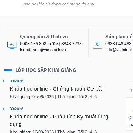
nào từ việc sử dụng các thông tin này.
Quảng cáo & Dịch vụ
Sáng tạo nộ
0908 169 898 - (028) 3848 7238
0938 046 488
kinhdoanh@vietstock.vn
info@vietstock
LỚP HỌC SẮP KHAI GIẢNG
ền
Hợp đồng tương lai
Trái phiếu
09/2026
Khóa học online - Chứng khoán Cơ bản
T
Khai giảng: 07/09/2026 | Thời gian: Tối 2, 4, 6
09/2026
Khóa học online - Phân tích Kỹ thuật Ứng
Qu
dụng
Đượ
Khai giảng: 16/09/2026 | Thời gian: Tối 2, 4, 6