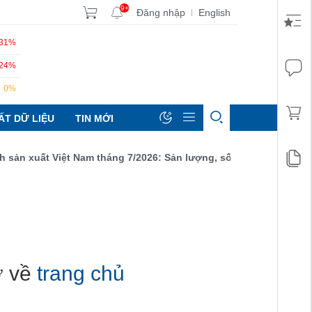
9+
Đăng nhập
English
|
.31%
.24%
0%
ẤT DỮ LIỆU
TIN MỚI
ản xuất Việt Nam tháng 7/2026: Sản lượng, số lượng đơn đặt hàn
rở về
trang chủ