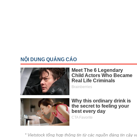
THẾ GIỚI
ĐÔNG DƯƠNG
TÀI CHÍNH CÁ NHÂN
PHÂN TÍCH
Ngành
(-)
VS-SECTOR
NĂNG LƯỢNG
NGUYÊN VẬT LIỆU
CÔNG NGHIỆP
TIÊU DÙNG KHÔNG THIẾT YẾU
TIÊU DÙNG THIẾT YẾU
CHĂM SÓC SỨC KHỎE
* Vietstock tổng hợp thông tin từ các nguồn đáng tin cậy 