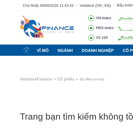
(
)
Đấu trườ
Chủ Nhật, 09/08/2026
11:43:44
Vietstock
VN
|
EN
VN-Index
HNX-Index
VS 100
Tất cả
Tính năng
Ngành
Mã chứng khoán
Lãnh đạ
VĨ MÔ
NGÀNH
DOANH NGHIỆP
CỔ P
Tính năng
(-)
VIETSTOCK
VietstockFinance
Cổ phiếu
du-lieu-vi-mo
CHỨNG KHOÁN
DOANH NGHIỆP
BẤT ĐỘNG SẢN
TÀI CHÍNH
Trang bạn tìm kiếm không tồn
HÀNG HÓA
KINH TẾ