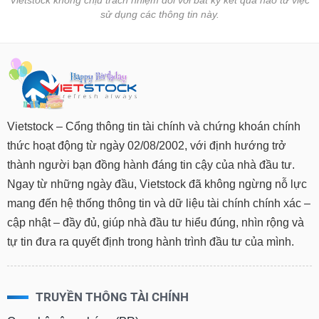
Vietstock không chịu trách nhiệm đối với bất kỳ kết quả nào từ việc
Hủy
PHIẾU
sử dụng các thông tin này.
niêm
yết
Theo
CÔNG
dõi
CỤ
đặc
ĐẦU
biệt
TƯ
Không
Vietstock – Cổng thông tin tài chính và chứng khoán chính
được
thức hoạt động từ ngày 02/08/2002, với định hướng trở
ký
XUẤT
thành người bạn đồng hành đáng tin cậy của nhà đầu tư.
quỹ
DỮ
Ngay từ những ngày đầu, Vietstock đã không ngừng nỗ lực
Danh
LIỆU
mang đến hệ thống thông tin và dữ liệu tài chính chính xác –
mục
ETF
cập nhật – đầy đủ, giúp nhà đầu tư hiểu đúng, nhìn rộng và
tự tin đưa ra quyết định trong hành trình đầu tư của mình.
TIN
Cổ
MỚI
phiếu
chi
Ngành
tiết
TRUYỀN THÔNG TÀI CHÍNH
(-)