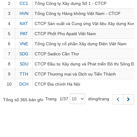
khoản
lai
2
2
CC1
CC1
Tổng Công ty Xây dựng Số 1 - CTCP
dịch
lỗ
Phân
Vĩ
Thống
Định
tích
mô
Chứng
IR
3
3
HVN
HVN
Tổng Công ty Hàng không Việt Nam - CTCP
BẤT
Giao
kê
Chứng
giá
kỹ
quyền
Awards
ĐỘNG
dịch
giao
quyền
4
4
NXT
NXT
CTCP Sản xuất và Cung ứng Vật liệu Xây dựng Kon
thuật
SẢN
Nước
nội
dịch
Trái
ngoài
Tổng
5
5
PAT
PAT
CTCP Phốt Pho Apatit Việt Nam
bộ
Bảng
phiếu
Tin
quan
giá
Đào
doanh
Tự
6
6
VNE
VNE
Tổng Công ty cổ phần Xây dựng Điện Việt Nam
Niên
tức
trực
tạo
nghiệp
TÀI
doanh
Thống
giám
tuyến
7
7
SDG
SDG
CTCP Sadico Cần Thơ
CHÍNH
kê
Top
Tài
giao
Bộ
8
8
SDU
SDU
CTCP Đầu tư Xây dựng và Phát triển Đô thị Sông Đà
cổ
liệu
dịch
Dịch
lọc
phiếu
cổ
9
9
TTH
TTH
CTCP Thương mại và Dịch vụ Tiến Thành
vụ
HÀNG
cổ
Định
đông
Bản
HÓA
phiếu
10
10
DCH
DCH
CTCP Địa chính Hà Nội
giá
đồ
So
ngành
sánh
Trang
1
/
37
dòng/trang
Tổng số 365 bản ghi
KINH
cổ
Thống
TẾ
phiếu
kê
giao
Báo
dịch
cáo
THẾ
phân