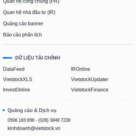
Tổng
Quan hệ công chúng (PR)
VS-
quan
SECTOR
Quan hệ nhà đầu tư (IR)
Giao
dịch
Quảng cáo banner
Tài
Báo cáo phân tích
chính
NĂNG
Phân
LƯỢNG
tích
DỮ LIỆU TÀI CHÍNH
kỹ
thuật
DataFeed
IROnline
Hồ
VietstockXLS
VietstockUpdater
NGUYÊN
sơ
InvestOnline
VietstockFinance
VẬT
doanh
nghiệp
LIỆU
Tin
Quảng cáo & Dịch vụ
tức
sự
0908 169 898 - (028) 3848 7238
kiện
CÔNG
kinhdoanh@vietstock.vn
NGHIỆP
Tài