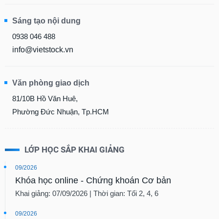
liệu
Sáng tạo nội dung
Tâm
0938 046 488
lý
TIÊU
thị
info@vietstock.vn
DÙNG
trường
KHÔNG
THIẾT
Văn phòng giao dịch
YẾU
81/10B Hồ Văn Huê,
Phường Đức Nhuận, Tp.HCM
TIÊU
DÙNG
LỚP HỌC SẮP KHAI GIẢNG
THIẾT
YẾU
09/2026
Khóa học online - Chứng khoán Cơ bản
Khai giảng: 07/09/2026 | Thời gian: Tối 2, 4, 6
09/2026
CHĂM