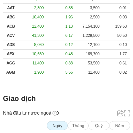
Tất cả
Cổ phiếu
Chỉ số
Chứng chỉ quỹ
Chứng q
AAT
2,300
0.88
3,500
0.01
ABC
10,400
1.96
2,500
0.03
Lãnh
ACB
22,400
1.13
7,154,100
159.63
đạo
(-)
ACV
41,300
6.17
1,229,500
50.50
ADS
8,060
0.12
12,100
0.10
Tất cả
Người nội bộ
Người liên quan
Cổ đông lớn
AFX
10,550
0.48
169,700
1.77
Tin
AGG
11,400
0.88
53,500
0.61
tức
AGM
1,900
5.56
11,400
0.02
(-)
Bài
viết
Giao dịch
của
tác
Nhà đầu tư nước ngoài
i
giả
(-)
Ngày
Tháng
Quý
Năm