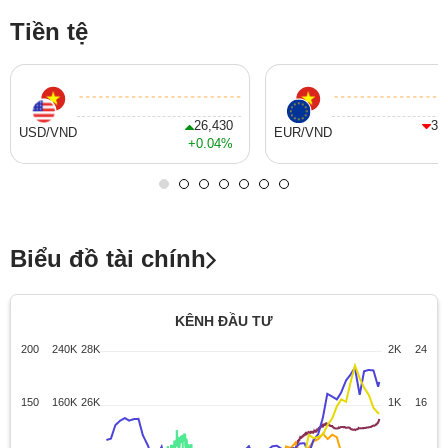
Tiền tệ
26,430
31
USD/VND
EUR/VND
+0.04%
Biểu đồ tài chính
KÊNH ĐẦU TƯ
200
240K
28K
2K
24
150
160K
26K
1K
16