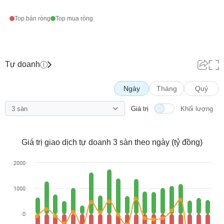
Dữ
Top bán ròng
Top mua ròng
liệu
tài
chính
Tự doanh
i
Ngày
Tháng
Quý
3 sàn
Giá trị
Khối lượng
Giá trị giao dịch tự doanh 3 sàn theo ngày (tỷ đồng)
2000
1000
0