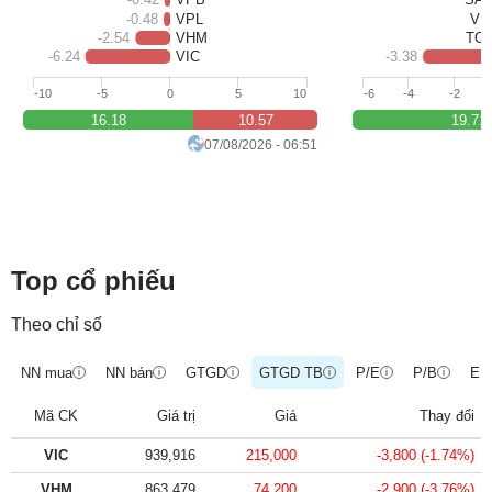
SÓC
-0.48
VPL
VI
-2.54
VHM
TC
SỨC
-6.24
VIC
-3.38
KHỎE
-10
-5
0
5
10
-6
-4
-2
16.18
10.57
19.71
07/08/2026 - 06:51
TÀI
CHÍNH
Top cổ phiếu
CÔNG
Theo chỉ số
NGHỆ
THÔNG
NN mua
NN bán
GTGD
GTGD TB
P/E
P/B
EP
i
i
i
i
i
i
TIN
Mã CK
Giá trị
Giá
Thay đổi
VIC
939,916
215,000
-3,800
(
-1.74
%)
DỊCH
VHM
863,479
74,200
-2,900
(
-3.76
%)