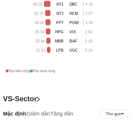
40.28
HT1
DBC
4.18
32.25
NT2
HCM
3.57
30.00
FPT
POW
3.38
28.34
HPG
VIX
2.84
25.94
MBB
BAF
2.19
21.53
LPB
VGC
2.14
Top bán ròng
Top mua ròng
VS-Sector
Mặc định
Giảm dần
Tăng dần
Thu gọn