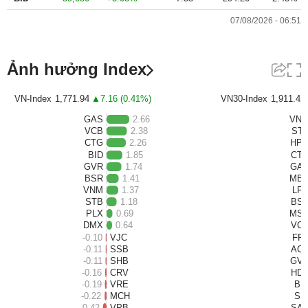
liệu
07/08/2026 - 06:51
Tâm
lý
TIÊU
Ảnh hưởng Index
thị
DÙNG
trường
KHÔNG
VN-Index
1,771.94
7.16
(
0.41
%)
VN30-Index
1,911.42
THIẾT
GAS
2.66
VN
YẾU
VCB
2.38
ST
CTG
2.26
HP
BID
1.85
CT
GVR
1.74
GA
BSR
1.41
MB
VNM
1.37
LP
TIÊU
STB
1.18
BS
DÙNG
PLX
0.69
MS
THIẾT
DMX
0.64
VC
YẾU
-0.10
VJC
FP
-0.11
SSB
AC
-0.11
SHB
GV
-0.16
CRV
HD
-0.19
VRE
BI
-0.22
MCH
SS
CHĂM
-0.42
VPB
SA