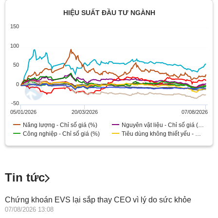
HIỆU SUẤT ĐẦU TƯ NGÀNH
150
100
50
0
-50
05/01/2026
20/03/2026
07/08/2026
Năng lượng - Chỉ số giá (%)
Nguyên vật liệu - Chỉ số giá (%)
Công nghiệp - Chỉ số giá (%)
Tiêu dùng không thiết yếu - Chỉ số giá (%)
Tiêu dùng thiết yếu - Chỉ số giá (%)
Chăm sóc sức khỏe - Chỉ số giá (%)
Tài chính - Chỉ số giá (%)
Công nghệ thông tin - Chỉ số giá (%)
Dịch vụ viễn thông - Chỉ số giá (%)
Dịch vụ tiện ích - Chỉ số giá (%)
Bất động sản - Chỉ số giá (%)
Tin tức
Chứng khoán EVS lại sắp thay CEO vì lý do sức khỏe
07/08/2026 13:08