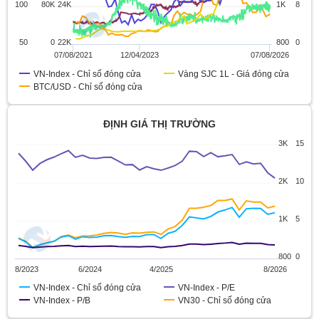
100
80K
24K
1K
8
50
0
22K
800
0
07/08/2021
12/04/2023
07/08/2026
VN-Index - Chỉ số đóng cửa
Vàng SJC 1L - Giá đóng cửa
BTC/USD - Chỉ số đóng cửa
ĐỊNH GIÁ THỊ TRƯỜNG
3K
15
2K
10
1K
5
800
0
8/2023
6/2024
4/2025
8/2026
VN-Index - Chỉ số đóng cửa
VN-Index - P/E
VN-Index - P/B
VN30 - Chỉ số đóng cửa