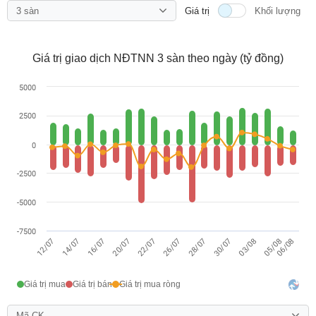
3 sàn
Giá trị
Khối lượng
Báo
cáo
phân
tích
Giá trị giao dịch NĐTNN 3 sàn theo ngày (tỷ đồng)
(-)
5000
Thuật
2500
ngữ
(-)
0
-2500
Dịch
vụ
-5000
(-)
-7500
16/07
30/07
06/08
20/07
03/08
22/07
05/08
12/07
26/07
14/07
28/07
Đào
tạo
Giá trị mua
Giá trị bán
Giá trị mua ròng
Mã CK