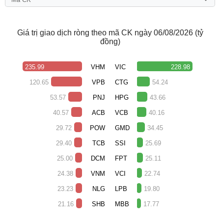
Sách
tài
Giá trị giao dịch ròng theo mã CK ngày 06/08/2026 (tỷ
chính
đồng)
235.99
VHM
VIC
228.98
Công
120.65
VPB
CTG
54.24
cụ
53.57
PNJ
HPG
43.66
đầu
tư
40.57
ACB
VCB
40.16
29.72
POW
GMD
34.45
29.40
TCB
SSI
25.69
Truyền
25.00
DCM
FPT
25.11
thông
24.38
VNM
VCI
22.74
tài
chính
23.23
NLG
LPB
19.80
21.16
SHB
MBB
17.77