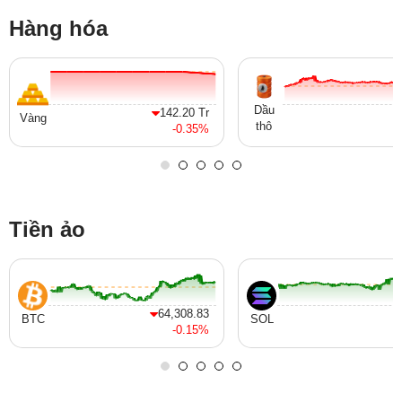
Hàng hóa
Dầu
142.20 Tr
Vàng
thô
-0.35%
Tiền ảo
64,308.83
BTC
SOL
-0.15%