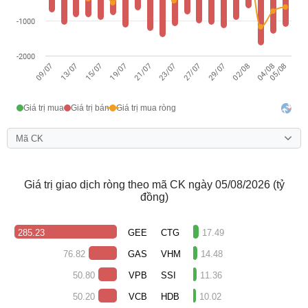
-1000
-2000
15/07
29/07
05/08
19/07
02/08
21/07
04/08
09/07
23/07
13/07
27/07
Giá trị mua
Giá trị bán
Giá trị mua ròng
Mã CK
Giá trị giao dịch ròng theo mã CK ngày 05/08/2026 (tỷ
đồng)
285.23
GEE
CTG
17.49
76.82
GAS
VHM
14.48
50.80
VPB
SSI
11.36
50.20
VCB
HDB
10.02