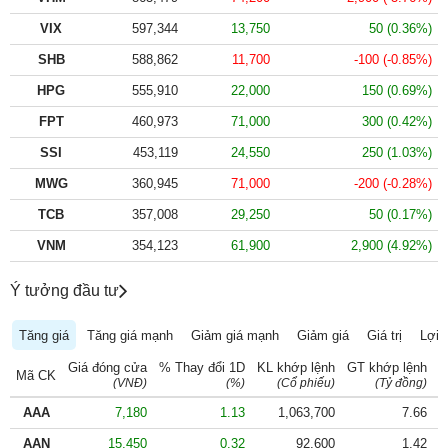
VỤ
VIX
597,344
13,750
50
(
0.36
%)
TRUYỀN
THÔNG
SHB
588,862
11,700
-100
(
-0.85
%)
HPG
555,910
22,000
150
(
0.69
%)
FPT
460,973
71,000
300
(
0.42
%)
SSI
453,119
24,550
250
(
1.03
%)
TIỆN
ÍCH
MWG
360,945
71,000
-200
(
-0.28
%)
TCB
357,008
29,250
50
(
0.17
%)
VNM
354,123
61,900
2,900
(
4.92
%)
BẤT
Ý tưởng đầu tư
ĐỘNG
SẢN
Tăng giá
Tăng giá mạnh
Giảm giá mạnh
Giảm giá
Giá trị
Lợi 
Giá đóng cửa
% Thay đổi 1D
KL khớp lệnh
GT khớp lệnh
X
Mã
Mã CK
(VNĐ)
(%)
(Cổ phiếu)
(Tỷ đồng)
chứng
khoán
AAA
7,180
1.13
1,063,700
7.66
(-)
AAN
15,450
0.32
92,600
1.42