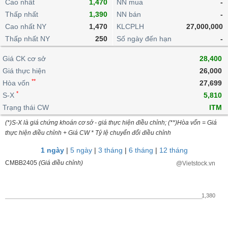
khoản
Cao nhất
1,470
NN mua
-
lai
dịch
lỗ
Phân
Vĩ
Thấp nhất
Thống
1,390
NN bán
-
Định
tích
mô
BẤT
Chứng
IR
Giao
kê
Chứng
Cao nhất NY
1,470
KLCPLH
27,000,000
giá
kỹ
ĐỘNG
quyền
Awards
dịch
giao
quyền
Thấp nhất NY
250
Số ngày đến hạn
-
thuật
SẢN
Nước
nội
dịch
Trái
ngoài
Tổng
bộ
Bảng
Giá CK cơ sở
phiếu
28,400
Tin
quan
giá
Đào
doanh
Giá thực hiện
26,000
Tự
Niên
tức
TÀI
trực
tạo
nghiệp
**
doanh
Hòa vốn
Thống
27,699
giám
CHÍNH
tuyến
kê
*
S-X
5,810
Top
Tài
giao
Bộ
Trạng thái CW
ITM
cổ
liệu
dịch
Dịch
lọc
phiếu
cổ
(*)S-X là giá chứng khoán cơ sở - giá thực hiện điều chỉnh; (**)Hòa vốn = Giá
HÀNG
vụ
cổ
Định
đông
thực hiện điều chỉnh + Giá CW * Tỷ lệ chuyển đổi điều chỉnh
HÓA
Bản
phiếu
giá
đồ
1 ngày
|
5 ngày
|
3 tháng
|
6 tháng
|
12 tháng
So
ngành
CMBB2405
(Giá điều chỉnh)
@Vietstock.vn
sánh
KINH
cổ
Thống
TẾ
phiếu
kê
1,380
giao
Báo
dịch
cáo
THẾ
phân
GIỚI