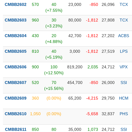
PHIẾU
Hủy
CMBB2602
570
40
23,000
-850
26,096
TCX
niêm
(+7.55%)
yết
CMBB2603
960
30
80,000
-1,812
27,808
TCX
Theo
(+3.23%)
CÔNG
dõi
CỤ
đặc
CMBB2604
430
20
42,700
-1,812
27,202
ACBS
ĐẦU
biệt
(+4.88%)
TƯ
Không
CMBB2605
810
40
3,000
-1,812
27,519
LPS
được
(+5.19%)
ký
XUẤT
CMBB2606
900
100
819,200
2,035
24,712
VPX
quỹ
DỮ
(+12.50%)
LIỆU
Danh
CMBB2607
520
70
454,700
-850
26,000
SSI
mục
(+15.56%)
ETF
CMBB2609
360
(0.00%)
65,200
-4,215
29,750
HCM
TIN
Cổ
MỚI
phiếu
CMBB2610
1,050
(0.00%)
-5,658
32,837
PHS
chi
Ngành
tiết
(-)
CMBB2611
850
80
35,000
1,073
24,712
SSI