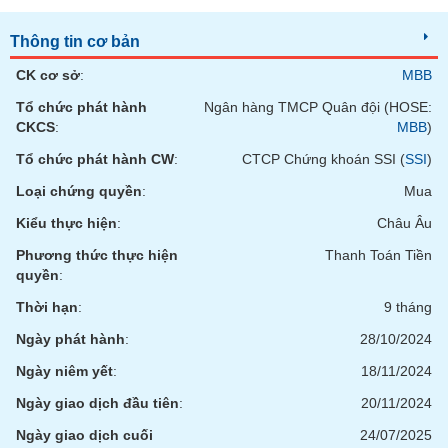
chính
Thông tin cơ bản
CK cơ sở
:
MBB
Công
Tổ chức phát hành
Ngân hàng TMCP Quân đội (HOSE:
cụ
CKCS
:
MBB
)
đầu
tư
Tổ chức phát hành CW
:
CTCP Chứng khoán SSI (
SSI
)
Loại chứng quyền
:
Mua
Kiểu thực hiện
:
Châu Âu
Truyền
Phương thức thực hiện
Thanh Toán Tiền
thông
quyền
:
tài
Thời hạn
:
9 tháng
chính
Ngày phát hành
:
28/10/2024
Ngày niêm yết
:
18/11/2024
Ngày giao dịch đầu tiên
:
20/11/2024
Dữ
liệu
Ngày giao dịch cuối
24/07/2025