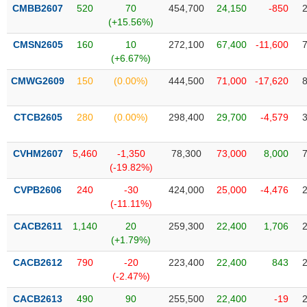
SÓC
CMBB2607
520
70
454,700
24,150
-850
SỨC
(+15.56%)
KHỎE
CMSN2605
160
10
272,100
67,400
-11,600
(+6.67%)
CMWG2609
150
(0.00%)
444,500
71,000
-17,620
TÀI
CHÍNH
CTCB2605
280
(0.00%)
298,400
29,700
-4,579
CVHM2607
5,460
-1,350
78,300
73,000
8,000
(-19.82%)
CÔNG
CVPB2606
240
-30
424,000
25,000
-4,476
NGHỆ
(-11.11%)
THÔNG
CACB2611
1,140
20
259,300
22,400
1,706
TIN
(+1.79%)
CACB2612
790
-20
223,400
22,400
843
(-2.47%)
DỊCH
CACB2613
490
90
255,500
22,400
-19