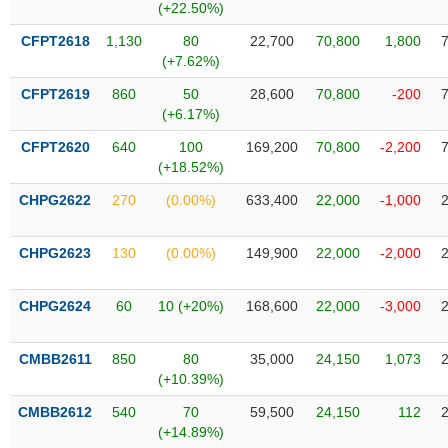
VỤ
(+22.50%)
TRUYỀN
CFPT2618
1,130
80
22,700
70,800
1,800
THÔNG
(+7.62%)
CFPT2619
860
50
28,600
70,800
-200
(+6.17%)
CFPT2620
640
100
169,200
70,800
-2,200
TIỆN
(+18.52%)
ÍCH
CHPG2622
270
(0.00%)
633,400
22,000
-1,000
CHPG2623
130
(0.00%)
149,900
22,000
-2,000
BẤT
ĐỘNG
CHPG2624
60
10 (+20%)
168,600
22,000
-3,000
SẢN
CMBB2611
850
80
35,000
24,150
1,073
Mã
(+10.39%)
chứng
khoán
(-)
CMBB2612
540
70
59,500
24,150
112
(+14.89%)