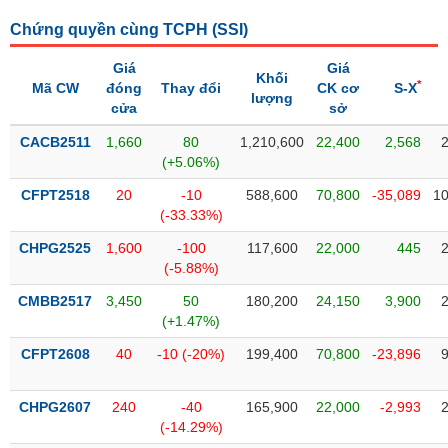
liệu
Chứng quyền cùng TCPH (
SSI
)
Tâm
Giá
Giá
lý
Khối
TIÊU
*
Mã CW
đóng
Thay đổi
CK cơ
S-X
thị
lượng
DÙNG
cửa
sở
trường
KHÔNG
CACB2511
1,660
80
1,210,600
22,400
2,568
THIẾT
(+5.06%)
YẾU
CFPT2518
20
-10
588,600
70,800
-35,089
10
(-33.33%)
CHPG2525
1,600
-100
117,600
22,000
445
TIÊU
(-5.88%)
DÙNG
CMBB2517
3,450
50
180,200
24,150
3,900
THIẾT
(+1.47%)
YẾU
CFPT2608
40
-10 (-20%)
199,400
70,800
-23,896
CHPG2607
240
-40
165,900
22,000
-2,993
(-14.29%)
CHĂM