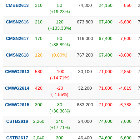
Tất cả
Cổ phiếu
Chỉ số
Chứng chỉ quỹ
Chứng q
CMBB2613
310
50
74,300
24,150
-850
(+19.23%)
Lãnh
CMSN2616
210
120
673,800
67,400
-6,600
đạo
(-)
(+133.33%)
CMSN2617
170
80
116,000
67,400
-7,600
Tất cả
Người nội bộ
Người liên quan
Cổ đông lớn
(+88.89%)
CMSN2618
120
(0.00%)
767,200
67,400
-8,600
Tin
tức
(-)
CMWG2613
580
-100
30,100
71,000
-2,850
(-14.71%)
Bài
CMWG2614
420
-20
32,200
71,000
-4,819
viết
(-4.55%)
của
tác
CMWG2615
300
80
633,200
71,000
-6,788
giả
(+36.36%)
(-)
CSTB2616
2,260
340
24,000
74,600
7,600
(+17.71%)
Báo
cáo
CSTB2617
2,040
300
46,400
74,600
6,600