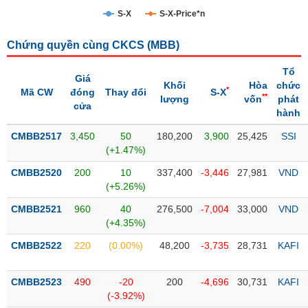
S-X
S-X-Price*n
Trạng
thái
NGÀNH
Chứng quyền cùng CKCS (
MBB
)
cổ
phiếu
Tổ
Giá
Khối
Hòa
chức
*
Mã CW
đóng
Thay đổi
S-X
Quy
**
lượng
vốn
phát
cửa
DOANH
mô
hành
NGHIỆP
thị
CMBB2517
trường
3,450
50
180,200
3,900
25,425
SSI
(+1.47%)
Niêm
CỔ
CMBB2520
yết
200
10
337,400
-3,446
27,981
VND
PHIẾU
(+5.26%)
Niêm
CMBB2521
yết
960
40
276,500
-7,004
33,000
VND
(+4.35%)
mới
PHÁI
CMBB2522
Niêm
220
(0.00%)
48,200
-3,735
28,731
KAFI
SINH
yết
bổ
CMBB2523
490
-20
200
-4,696
30,731
KAFI
sung
TRÁI
(-3.92%)