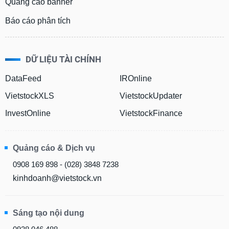
Quảng cáo banner
Báo cáo phân tích
DỮ LIỆU TÀI CHÍNH
DataFeed
IROnline
VietstockXLS
VietstockUpdater
InvestOnline
VietstockFinance
Quảng cáo & Dịch vụ
0908 169 898 - (028) 3848 7238
kinhdoanh@vietstock.vn
Sáng tạo nội dung