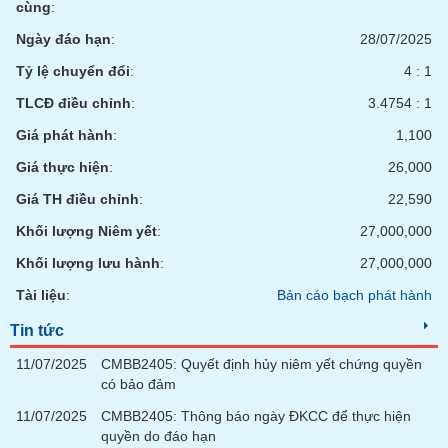
tài
cùng
:
chính
Ngày đáo hạn
:
28/07/2025
Tỷ lệ chuyển đổi
:
4 : 1
TLCĐ điều chỉnh
:
3.4754 : 1
Giá phát hành
:
1,100
Giá thực hiện
:
26,000
Giá TH điều chỉnh
:
22,590
Khối lượng Niêm yết
:
27,000,000
Khối lượng lưu hành
:
27,000,000
Tài liệu
:
Bản cáo bạch phát hành
Tin tức
11/07/2025
CMBB2405: Quyết định hủy niêm yết chứng quyền
có bảo đảm
11/07/2025
CMBB2405: Thông báo ngày ĐKCC để thực hiện
quyền do đáo hạn