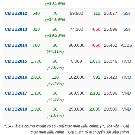
Tổng
VS-
(+10.39%)
quan
SECTOR
CMBB2612
540
70
59,500
112
25,077
SSI
Giao
(+14.89%)
dịch
CMBB2613
310
50
74,300
-850
25,596
SSI
Tài
(+19.23%)
chính
NĂNG
CMBB2614
760
30
900,000
-850
26,462
ACBS
Phân
LƯỢNG
(+4.11%)
tích
kỹ
CMBB2615
1,700
60
5,000
1,073
26,346
HCM
thuật
(+3.66%)
Hồ
CMBB2616
2,010
110
102,000
592
27,423
HCM
NGUYÊN
sơ
(+5.79%)
VẬT
doanh
LIỆU
CMBB2617
1,190
50
580,900
2,131
26,596
VND
nghiệp
(+4.39%)
Tin
CMBB2618
1,920
50
298,000
2,035
29,500
VND
tức
(+2.67%)
sự
CÔNG
kiện
(*)S-X là giá chứng khoán cơ sở - giá thực hiện điều chỉnh; (**)Hòa vốn = Giá
NGHIỆP
thực hiện điều chỉnh + Giá CW * Tỷ lệ chuyển đổi điều chỉnh
Tài