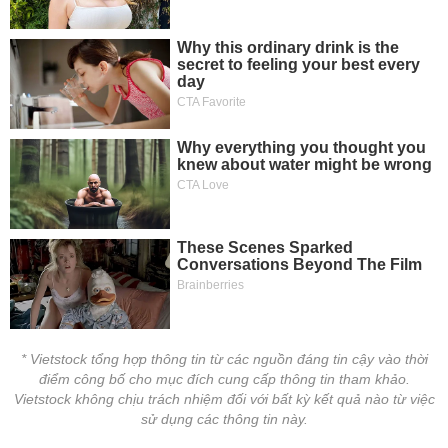
tài
chính
* Vietstock tổng hợp thông tin từ các nguồn đáng tin cậy vào thời
điểm công bố cho mục đích cung cấp thông tin tham khảo.
Vietstock không chịu trách nhiệm đối với bất kỳ kết quả nào từ việc
sử dụng các thông tin này.