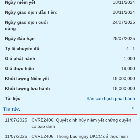
Ngày niêm yết
:
18/11/2024
phân
tích
Ngày giao dịch đầu tiên
:
20/11/2024
(-)
Ngày giao dịch cuối
24/07/2025
cùng
:
Thuật
ngữ
Ngày đáo hạn
:
28/07/2025
(-)
Tỷ lệ chuyển đổi
:
4 : 1
Giá phát hành
:
1,000
Dịch
vụ
Giá thực hiện
:
19,000
(-)
Khối lượng Niêm yết
:
18,000,000
Khối lượng lưu hành
:
18,000,000
Đào
tạo
Tài liệu
:
Bản cáo bạch phát hành
Tin tức
11/07/2025
CVRE2406: Quyết định hủy niêm yết chứng quyền
có bảo đảm
Sách
tài
11/07/2025
CVRE2406: Thông báo ngày ĐKCC để thực hiện