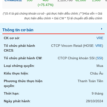
CVNM2612
930
400
1,120,700
62,000
1,000
Tất cả
Cổ phiếu
Chỉ số
Chứng chỉ quỹ
Chứng q
(+75.47%)
Lãnh
(*)S-X là giá chứng khoán cơ sở - giá thực hiện điều chỉnh; (**)Hòa vốn = Giá
đạo
thực hiện điều chỉnh + Giá CW * Tỷ lệ chuyển đổi điều chỉnh
(-)
Thông tin cơ bản
Tất cả
Người nội bộ
Người liên quan
Cổ đông lớn
CK cơ sở
:
VRE
Tin
Tổ chức phát hành
CTCP Vincom Retail (HOSE:
VRE
)
tức
CKCS
:
(-)
Tổ chức phát hành CW
:
CTCP Chứng khoán SSI (
SSI
)
Loại chứng quyền
:
Mua
Bài
viết
Kiểu thực hiện
:
Châu Âu
của
tác
Phương thức thực hiện
Thanh Toán Tiền
giả
quyền
:
(-)
Thời hạn
:
9 tháng
Báo
Ngày phát hành
:
28/10/2024
cáo