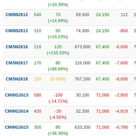
SÓC
(+10.39%)
SỨC
KHỎE
CMBB2612
540
70
59,500
24,150
112
(+14.89%)
CMBB2613
310
50
74,300
24,150
-850
(+19.23%)
TÀI
CMSN2616
210
120
673,800
67,400
-6,600
CHÍNH
(+133.33%)
CMSN2617
170
80
116,000
67,400
-7,600
(+88.89%)
CMSN2618
120
(0.00%)
767,200
67,400
-8,600
CÔNG
NGHỆ
THÔNG
CMWG2613
580
-100
30,100
71,000
-2,850
(-14.71%)
TIN
CMWG2614
420
-20
32,200
71,000
-4,819
(-4.55%)
CMWG2615
300
80
633,200
71,000
-6,788
DỊCH
(+36.36%)