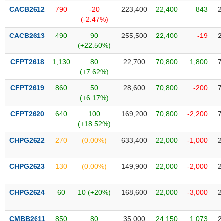
liệu
CACB2612
790
-20
223,400
22,400
843
(-2.47%)
Tâm
CACB2613
490
90
255,500
22,400
-19
lý
TIÊU
(+22.50%)
thị
DÙNG
trường
KHÔNG
CFPT2618
1,130
80
22,700
70,800
1,800
(+7.62%)
THIẾT
YẾU
CFPT2619
860
50
28,600
70,800
-200
(+6.17%)
CFPT2620
640
100
169,200
70,800
-2,200
(+18.52%)
TIÊU
CHPG2622
270
(0.00%)
633,400
22,000
-1,000
DÙNG
THIẾT
YẾU
CHPG2623
130
(0.00%)
149,900
22,000
-2,000
CHPG2624
60
10 (+20%)
168,600
22,000
-3,000
CHĂM
CMBB2611
850
80
35,000
24,150
1,073