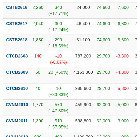
VỤ
CSTB2616
2,260
340
24,000
74,600
7,600
TRUYỀN
(+17.71%)
THÔNG
CSTB2617
2,040
300
46,400
74,600
6,600
(+17.24%)
CSTB2618
1,850
290
61,100
74,600
5,600
TIỆN
(+18.59%)
ÍCH
CTCB2608
140
-10
787,200
29,700
-3,300
(-6.67%)
CTCB2609
60
20 (+50%)
4,163,300
29,700
-4,300
BẤT
CTCB2610
40
10
985,600
29,700
-5,300
ĐỘNG
(+33.33%)
SẢN
CVNM2610
1,770
570
459,900
62,000
5,000
(+47.50%)
Mã
chứng
CVNM2611
1,390
510
598,800
62,000
3,000
khoán
(-)
(+57.95%)