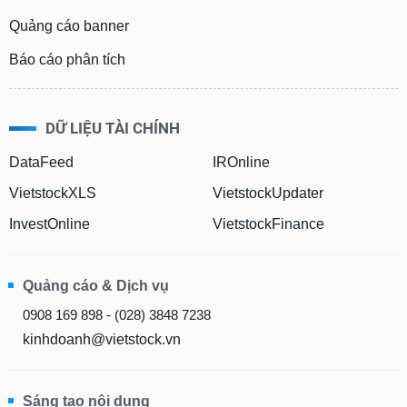
Quảng cáo banner
Báo cáo phân tích
DỮ LIỆU TÀI CHÍNH
DataFeed
IROnline
VietstockXLS
VietstockUpdater
InvestOnline
VietstockFinance
Quảng cáo & Dịch vụ
0908 169 898 - (028) 3848 7238
kinhdoanh@vietstock.vn
Sáng tạo nội dung