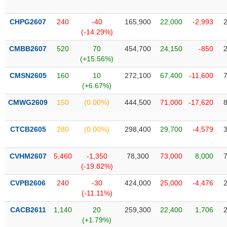
Tổng
VS-
quan
SECTOR
CHPG2607
240
-40
165,900
22,000
-2,993
Giao
(-14.29%)
dịch
CMBB2607
520
70
454,700
24,150
-850
Tài
(+15.56%)
chính
NĂNG
CMSN2605
160
10
272,100
67,400
-11,600
Phân
LƯỢNG
(+6.67%)
tích
CMWG2609
kỹ
150
(0.00%)
444,500
71,000
-17,620
thuật
CTCB2605
Hồ
280
(0.00%)
298,400
29,700
-4,579
NGUYÊN
sơ
VẬT
doanh
CVHM2607
5,460
-1,350
78,300
73,000
8,000
LIỆU
nghiệp
(-19.82%)
Tin
CVPB2606
240
-30
424,000
25,000
-4,476
tức
(-11.11%)
sự
CÔNG
kiện
CACB2611
1,140
20
259,300
22,400
1,706
NGHIỆP
(+1.79%)
Tài