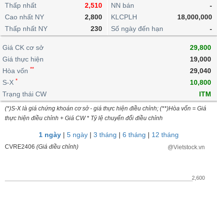
khoản
lai
Thấp nhất
2,510
NN bán
-
dịch
lỗ
Phân
Vĩ
Thống
Định
Cao nhất NY
2,800
KLCPLH
18,000,000
tích
mô
BẤT
Chứng
IR
Giao
kê
Chứng
giá
Thấp nhất NY
kỹ
230
Số ngày đến hạn
-
ĐỘNG
quyền
Awards
dịch
giao
quyền
thuật
SẢN
Nước
nội
dịch
Trái
Giá CK cơ sở
29,800
ngoài
Tổng
bộ
Bảng
phiếu
Giá thực hiện
19,000
Tin
quan
giá
Đào
doanh
Tự
**
Niên
tức
Hòa vốn
29,040
TÀI
trực
tạo
nghiệp
doanh
Thống
giám
*
S-X
10,800
CHÍNH
tuyến
kê
Top
Trạng thái CW
ITM
Tài
giao
Bộ
cổ
liệu
(*)S-X là giá chứng khoán cơ sở - giá thực hiện điều chỉnh; (**)Hòa vốn = Giá
dịch
Dịch
lọc
phiếu
cổ
HÀNG
thực hiện điều chỉnh + Giá CW * Tỷ lệ chuyển đổi điều chỉnh
vụ
cổ
Định
đông
HÓA
Bản
phiếu
1 ngày
|
5 ngày
|
3 tháng
|
6 tháng
|
12 tháng
giá
đồ
So
CVRE2406
(Giá điều chỉnh)
@Vietstock.vn
ngành
sánh
KINH
cổ
Thống
TẾ
phiếu
kê
2,600
giao
Báo
dịch
cáo
THẾ
phân
GIỚI