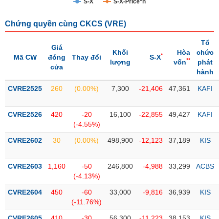
S-X
S-X-Price*n
Trạng
Chứng quyền cùng CKCS (
VRE
)
thái
NGÀNH
cổ
Tổ
phiếu
Giá
Khối
Hòa
chức
*
Mã CW
đóng
Thay đổi
S-X
**
lượng
vốn
phát
Quy
cửa
hành
DOANH
mô
NGHIỆP
thị
CVRE2525
260
(0.00%)
7,300
-21,406
47,361
KAFI
trường
Niêm
CVRE2526
420
-20
16,100
-22,855
49,427
KAFI
CỔ
yết
(-4.55%)
PHIẾU
Niêm
CVRE2602
30
(0.00%)
498,900
-12,123
37,189
KIS
yết
mới
PHÁI
CVRE2603
1,160
-50
246,800
-4,988
33,299
ACBS
Niêm
SINH
(-4.13%)
yết
CVRE2604
450
-60
33,000
-9,816
36,939
KIS
bổ
(-11.76%)
sung
TRÁI
CVRE2605
410
-30
56,300
-11,223
38,153
KIS