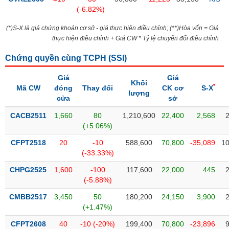
PHIẾU
Hủy
(-6.82%)
niêm
yết
(*)S-X là giá chứng khoán cơ sở - giá thực hiện điều chỉnh; (**)Hòa vốn = Giá
thực hiện điều chỉnh + Giá CW * Tỷ lệ chuyển đổi điều chỉnh
Theo
CÔNG
dõi
CỤ
Chứng quyền cùng TCPH (
SSI
)
đặc
ĐẦU
biệt
TƯ
Giá
Giá
Khối
*
Mã CW
đóng
Thay đổi
CK cơ
S-X
Không
lượng
cửa
sở
được
ký
XUẤT
CACB2511
1,660
80
1,210,600
22,400
2,568
quỹ
DỮ
(+5.06%)
LIỆU
Danh
CFPT2518
20
-10
588,600
70,800
-35,089
10
mục
(-33.33%)
ETF
CHPG2525
1,600
-100
117,600
22,000
445
TIN
Cổ
(-5.88%)
MỚI
phiếu
CMBB2517
3,450
50
180,200
24,150
3,900
chi
Ngành
(+1.47%)
tiết
(-)
CFPT2608
40
-10 (-20%)
199,400
70,800
-23,896