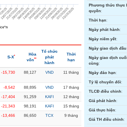
Phương thức thực 
13/07/2025
24/08/2025
25
07/10/2025
06/08/2025
21/09/2025
21/07/2025
03/09/2025
7/2025
15/10/2025
14/08/2025
29/09/2025
29/07/2025
11/09/2025
quyền
:
Thời hạn
:
ice*n
Ngày phát hành
:
Ngày niêm yết
:
Ngày giao dịch đầu 
Tổ chức
Hòa
Thời
*
S-X
phát
Ngày giao dịch cuố
**
vốn
hạn
hành
cùng
:
-15,730
88,127
VND
11 tháng
ền
Hợp đồng tương lai
Trái phiếu
Ngày đáo hạn
:
Tỷ lệ chuyển đổi
:
-8,542
88,895
VND
17 tháng
TLCĐ điều chỉnh
:
-17,404
91,259
KAFI
12 tháng
Giá phát hành
:
-21,343
98,191
KAFI
15 tháng
Giá thực hiện
:
-13,466
86,650
TCX
9 tháng
Giá TH điều chỉnh
: