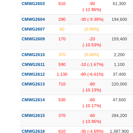
CMWG2603
610
-90
61,300
Bài viết của tác giả
(-)
(-12.86%)
CMWG2604
290
-30 (-9.38%)
194,600
Báo cáo phân tích
(-)
CMWG2607
60
(0.00%)
CMWG2609
170
-20
159,400
Thuật ngữ
(-)
(-10.53%)
CMWG2610
370
(0.00%)
2,200
Dịch vụ
(-)
CMWG2611
590
-10 (-1.67%)
1,100
Đào tạo
CMWG2612
1,130
-80 (-6.61%)
37,400
CMWG2613
710
-80
220,000
Sách tài chính
(-10.13%)
Công cụ đầu tư
CMWG2614
530
-60
47,600
Truyền thông tài chính
(-10.17%)
CMWG2615
370
-60
284,200
Dữ liệu tài chính
(-13.95%)
CMWG2616
610
-30 (-4.69%)
1,387,900