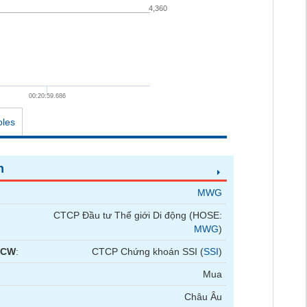
4,360
00:20:59.686
oles
n
MWG
CTCP Đầu tư Thế giới Di động (HOSE:
MWG
)
 CW
:
CTCP Chứng khoán SSI (
SSI
)
Mua
Châu Âu