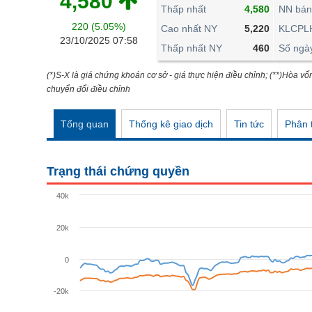
4,580
THẾ GIỚI
Thấp nhất
4,580
NN bán
220 (5.05%)
ĐÔNG DƯƠNG
Cao nhất NY
5,220
KLCPL
23/10/2025 07:58
Thấp nhất NY
460
Số ngà
TÀI CHÍNH CÁ NHÂN
PHÂN TÍCH
(*)S-X là giá chứng khoán cơ sở - giá thực hiện điều chỉnh; (**)Hòa vố
chuyển đổi điều chỉnh
Ngành
(-)
Tổng quan
Thống kê giao dịch
Tin tức
Phân t
VS-SECTOR
NĂNG LƯỢNG
Trạng thái chứng quyền
NGUYÊN VẬT LIỆU
40k
CÔNG NGHIỆP
20k
TIÊU DÙNG KHÔNG THIẾT YẾU
TIÊU DÙNG THIẾT YẾU
0
CHĂM SÓC SỨC KHỎE
-20k