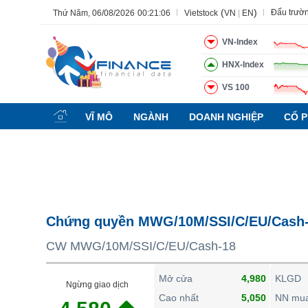
(
)
Đấu trườ
Thứ Năm, 06/08/2026
00:21:07
Vietstock
VN
|
EN
VN-Index
HNX-Index
VS 100
Tất cả
Tính năng
Ngành
Mã chứng khoán
Lãnh đạ
VĨ MÔ
NGÀNH
DOANH NGHIỆP
CỔ P
Tính năng
(-)
VIETSTOCK
CHỨNG KHOÁN
DOANH NGHIỆP
Chứng quyền MWG/10M/SSI/C/EU/Cash
BẤT ĐỘNG SẢN
CW MWG/10M/SSI/C/EU/Cash-18
TÀI CHÍNH
HÀNG HÓA
Mở cửa
4,980
KLGD
Ngừng giao dịch
KINH TẾ
Cao nhất
5,050
NN mu