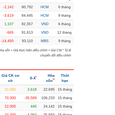
-2,142
80,792
HCM
6 tháng
-3,619
84,445
HCM
9 tháng
1,107
82,357
VND
6 tháng
-665
91,613
VND
12 tháng
-14,450
93,110
MBS
9 tháng
)Hòa vốn = Giá thực hiện điều chỉnh + Giá CW * Tỷ lệ
chuyển đổi điều chỉnh
Giá CK cơ
Hòa
Thời
*
S-X
**
sở
vốn
hạn
22,450
2,618
22,695
15 tháng
70,300
-35,589
106,233
15 tháng
22,000
445
24,142
15 tháng
24,300
4,050
25,560
15 tháng