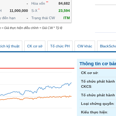
**
-
Hòa vốn
84,682
CÔNG CỤ ĐẦU TƯ
*
H
11,000,000
S-X
23,594
XUẤT DỮ LIỆU
y đến hạn
-
Trạng thái CW
ITM
TIN MỚI
n = Giá thực hiện điều chỉnh + Giá CW * Tỷ lệ
ích kỹ thuật
CK cơ sở
Tổ chức PH
CW khác
BlackSch
Thông tin cơ bả
CK cơ sở
:
Tổ chức phát hành
CKCS
:
Tổ chức phát hành
Loại chứng quyền
:
Kiểu thực hiện
: