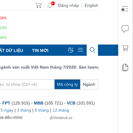
9+
Đăng nhập
English
|
.58%
.23%
.94%
ẤT DỮ LIỆU
TIN MỚI
 sản xuất Việt Nam tháng 7/2026: Sản lượng, số lượng đơn đặt h
Mã công ty
Ngành
 -
FPT
(120.915) -
MBB
(105.721) -
VCB
(101.591)
|
5 ngày
|
3 tháng
|
6 tháng
|
12 tháng
iá điều chỉnh)
@Vietstock.vn