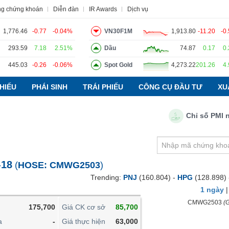
ng chứng khoán
Diễn đàn
IR Awards
Dịch vụ
1,776.46
-0.77
-0.04%
VN30F1M
1,913.80
-11.20
-0
293.59
7.18
2.51%
Dầu
74.87
0.17
0
445.03
-0.26
-0.06%
Spot Gold
4,273.22
201.26
4
o
Tin tức
Báo cáo phân tích
Thuật ngữ
Dịch vụ
HIẾU
PHÁI SINH
TRÁI PHIẾU
CÔNG CỤ ĐẦU TƯ
XU
Chỉ số PMI ngành
VIETSTOCKFINANCE
VĨ MÔ
NGÀNH
-18
(
HOSE:
CMWG2503
)
DOANH NGHIỆP
Trending:
PNJ
(160.804) -
HPG
(128.898)
CỔ PHIẾU
1 ngày
PHÁI SINH
CMWG2503
(G
175,700
Giá CK cơ sở
85,700
TRÁI PHIẾU
a
-
Giá thực hiện
63,000