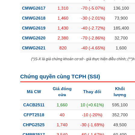
CMWG2617
1,310
-70 (-5.07%)
136,100
CMWG2618
1,460
-30 (-2.01%)
73,900
CMWG2619
1,430
-40 (-2.72%)
185,400
CMWG2620
2,380
-70 (-2.86%)
32,700
CMWG2621
820
-40 (-4.65%)
1,600
(*)S-X là giá chứng khoán cơ sở - giá thực hiện điều chỉnh; (**
Chứng quyền cùng TCPH (
SSI
)
Giá đóng
Khối
Mã CW
Thay đổi
cửa
lượng
CACB2511
1,660
10 (+0.61%)
595,100
CFPT2518
40
-10 (-20%)
352,700
CHPG2525
1,740
-30 (-1.69%)
49,500
CMBB2517
3,540
-60 (-1.67%)
60,400