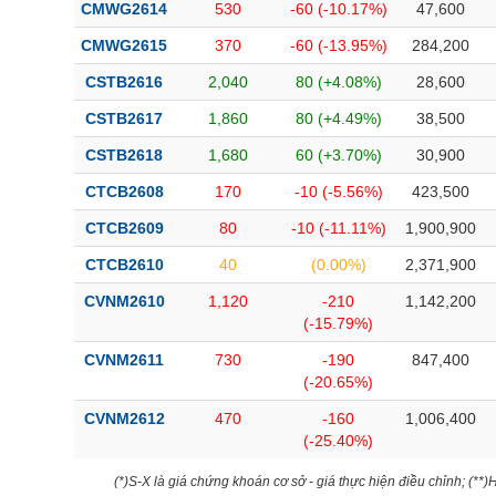
CMWG2614
530
-60 (-10.17%)
47,600
CMWG2615
370
-60 (-13.95%)
284,200
CSTB2616
2,040
80 (+4.08%)
28,600
CSTB2617
1,860
80 (+4.49%)
38,500
CSTB2618
1,680
60 (+3.70%)
30,900
CTCB2608
170
-10 (-5.56%)
423,500
CTCB2609
80
-10 (-11.11%)
1,900,900
CTCB2610
40
(0.00%)
2,371,900
CVNM2610
1,120
-210
1,142,200
(-15.79%)
CVNM2611
730
-190
847,400
(-20.65%)
CVNM2612
470
-160
1,006,400
(-25.40%)
(*)S-X là giá chứng khoán cơ sở - giá thực hiện điều chỉnh; (**