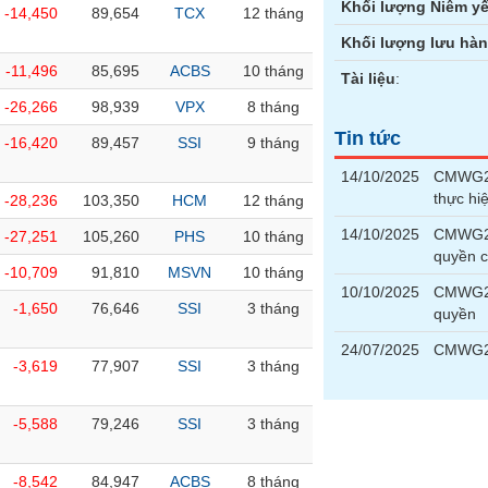
Khối lượng Niêm yế
-14,450
89,654
TCX
12 tháng
Khối lượng lưu hà
-11,496
85,695
ACBS
10 tháng
Tài liệu
:
-26,266
98,939
VPX
8 tháng
Tin tức
-16,420
89,457
SSI
9 tháng
14/10/2025
CMWG25
thực hi
-28,236
103,350
HCM
12 tháng
14/10/2025
CMWG250
-27,251
105,260
PHS
10 tháng
quyền 
-10,709
91,810
MSVN
10 tháng
10/10/2025
CMWG25
-1,650
76,646
SSI
3 tháng
quyền
24/07/2025
CMWG25
-3,619
77,907
SSI
3 tháng
-5,588
79,246
SSI
3 tháng
-8,542
84,947
ACBS
8 tháng