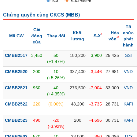
S-X
S-X-Price*n
Trạng
Chứng quyền cùng CKCS (
MBB
)
thái
NGÀNH
cổ
Tổ
phiếu
Giá
Khối
Hòa
chức
*
Mã CW
đóng
Thay đổi
S-X
**
lượng
vốn
phát
Quy
cửa
hành
DOANH
mô
NGHIỆP
thị
CMBB2517
3,450
50
180,200
3,900
25,425
SSI
trường
(+1.47%)
Niêm
CMBB2520
200
10
337,400
-3,446
27,981
VND
CỔ
yết
(+5.26%)
PHIẾU
Niêm
CMBB2521
960
40
276,500
-7,004
33,000
VND
yết
(+4.35%)
mới
PHÁI
CMBB2522
220
(0.00%)
48,200
-3,735
28,731
KAFI
Niêm
SINH
yết
CMBB2523
490
-20
200
-4,696
30,731
KAFI
bổ
(-3.92%)
sung
TRÁI
CMBB2602
570
40
23,000
-850
26,096
TCX