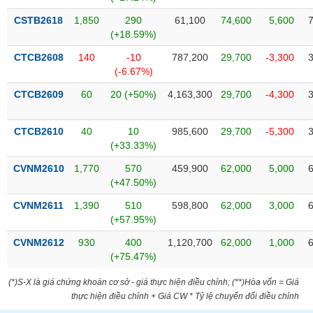
phân
tích
CSTB2618
1,850
290
61,100
74,600
5,600
(-)
(+18.59%)
CTCB2608
140
-10
787,200
29,700
-3,300
(-6.67%)
Thuật
ngữ
(-)
CTCB2609
60
20 (+50%)
4,163,300
29,700
-4,300
CTCB2610
40
10
985,600
29,700
-5,300
Dịch
(+33.33%)
vụ
(-)
CVNM2610
1,770
570
459,900
62,000
5,000
(+47.50%)
CVNM2611
1,390
510
598,800
62,000
3,000
Đào
(+57.95%)
tạo
CVNM2612
930
400
1,120,700
62,000
1,000
(+75.47%)
(*)S-X là giá chứng khoán cơ sở - giá thực hiện điều chỉnh; (**)Hòa vốn = Giá
Sách
thực hiện điều chỉnh + Giá CW * Tỷ lệ chuyển đổi điều chỉnh
tài