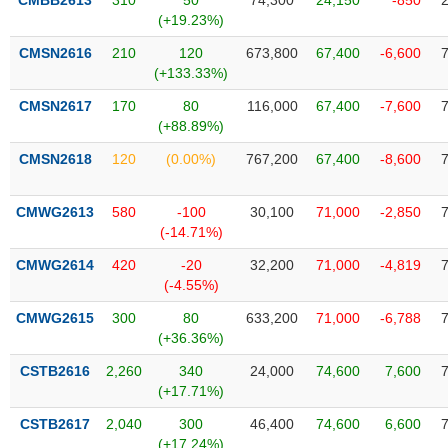
CMBB2613
310
50
74,300
24,150
-850
Tất cả
Cổ phiếu
Chỉ số
Chứng chỉ quỹ
Chứng q
(+19.23%)
CMSN2616
210
120
673,800
67,400
-6,600
Lãnh
(+133.33%)
đạo
(-)
CMSN2617
170
80
116,000
67,400
-7,600
(+88.89%)
Tất cả
Người nội bộ
Người liên quan
Cổ đông lớn
CMSN2618
120
(0.00%)
767,200
67,400
-8,600
Tin
tức
CMWG2613
580
-100
30,100
71,000
-2,850
(-)
(-14.71%)
CMWG2614
420
-20
32,200
71,000
-4,819
Bài
(-4.55%)
viết
của
CMWG2615
300
80
633,200
71,000
-6,788
tác
(+36.36%)
giả
(-)
CSTB2616
2,260
340
24,000
74,600
7,600
(+17.71%)
Báo
CSTB2617
2,040
300
46,400
74,600
6,600
cáo
(+17.24%)