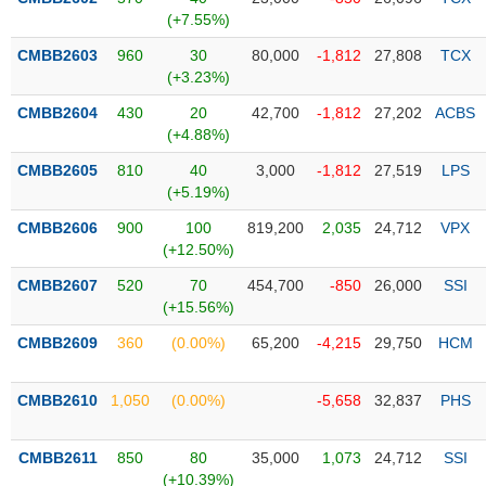
PHIẾU
Hủy
(+7.55%)
niêm
yết
CMBB2603
960
30
80,000
-1,812
27,808
TCX
(+3.23%)
Theo
CÔNG
dõi
CMBB2604
430
20
42,700
-1,812
27,202
ACBS
CỤ
đặc
(+4.88%)
ĐẦU
biệt
TƯ
CMBB2605
810
40
3,000
-1,812
27,519
LPS
Không
(+5.19%)
được
CMBB2606
900
100
819,200
2,035
24,712
VPX
ký
XUẤT
(+12.50%)
quỹ
DỮ
LIỆU
CMBB2607
520
70
454,700
-850
26,000
SSI
Danh
(+15.56%)
mục
ETF
CMBB2609
360
(0.00%)
65,200
-4,215
29,750
HCM
TIN
Cổ
MỚI
CMBB2610
phiếu
1,050
(0.00%)
-5,658
32,837
PHS
chi
Ngành
tiết
(-)
CMBB2611
850
80
35,000
1,073
24,712
SSI
(+10.39%)