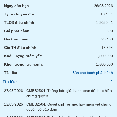
tài
Ngày đáo hạn
:
26/03/2026
chính
Tỷ lệ chuyển đổi
:
1.74 : 1
TLCĐ điều chỉnh
:
1.3050 : 1
Giá phát hành
:
2,300
Giá thực hiện
:
23,459
Giá TH điều chỉnh
:
17,594
Khối lượng Niêm yết
:
1,500,000
Khối lượng lưu hành
:
1,500,000
Tài liệu
:
Bản cáo bạch phát hành
Tin tức
27/03/2026
CMBB2504: Thông báo giá thanh toán để thực hiện
chứng quyền
12/03/2026
CMBB2504: Quyết định về việc hủy niêm yết chứng
quyền có bảo đảm