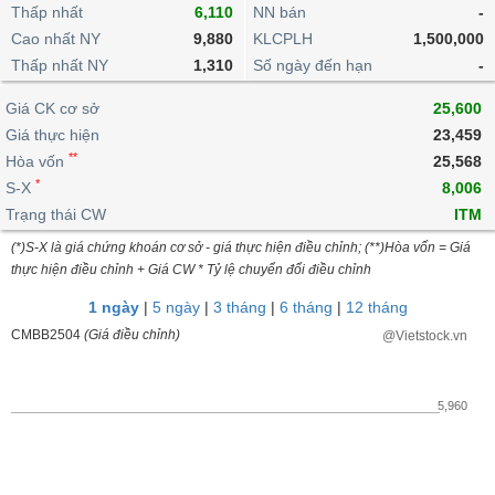
khoản
lai
Thấp nhất
6,110
NN bán
-
dịch
lỗ
Phân
Vĩ
Thống
Định
Cao nhất NY
9,880
KLCPLH
1,500,000
tích
mô
BẤT
Chứng
IR
Giao
kê
Chứng
giá
Thấp nhất NY
kỹ
1,310
Số ngày đến hạn
-
ĐỘNG
quyền
Awards
dịch
giao
quyền
thuật
SẢN
Nước
nội
dịch
Trái
Giá CK cơ sở
25,600
ngoài
Tổng
bộ
Bảng
phiếu
Giá thực hiện
23,459
Tin
quan
giá
Đào
doanh
Tự
**
Niên
tức
Hòa vốn
25,568
TÀI
trực
tạo
nghiệp
doanh
Thống
giám
*
S-X
8,006
CHÍNH
tuyến
kê
Top
Trạng thái CW
ITM
Tài
giao
Bộ
cổ
liệu
(*)S-X là giá chứng khoán cơ sở - giá thực hiện điều chỉnh; (**)Hòa vốn = Giá
dịch
Dịch
lọc
phiếu
cổ
HÀNG
thực hiện điều chỉnh + Giá CW * Tỷ lệ chuyển đổi điều chỉnh
vụ
cổ
Định
đông
HÓA
Bản
phiếu
1 ngày
|
5 ngày
|
3 tháng
|
6 tháng
|
12 tháng
giá
đồ
So
CMBB2504
(Giá điều chỉnh)
@Vietstock.vn
ngành
sánh
KINH
cổ
Thống
TẾ
phiếu
kê
5,960
giao
Báo
dịch
cáo
THẾ
phân
GIỚI