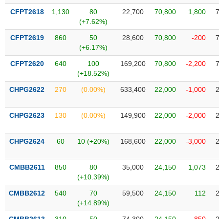
VỤ
CFPT2618
1,130
80
22,700
70,800
1,800
TRUYỀN
(+7.62%)
THÔNG
CFPT2619
860
50
28,600
70,800
-200
(+6.17%)
CFPT2620
640
100
169,200
70,800
-2,200
TIỆN
(+18.52%)
ÍCH
CHPG2622
270
(0.00%)
633,400
22,000
-1,000
CHPG2623
130
(0.00%)
149,900
22,000
-2,000
BẤT
CHPG2624
60
10 (+20%)
168,600
22,000
-3,000
ĐỘNG
SẢN
CMBB2611
850
80
35,000
24,150
1,073
(+10.39%)
Mã
chứng
CMBB2612
540
70
59,500
24,150
112
khoán
(-)
(+14.89%)