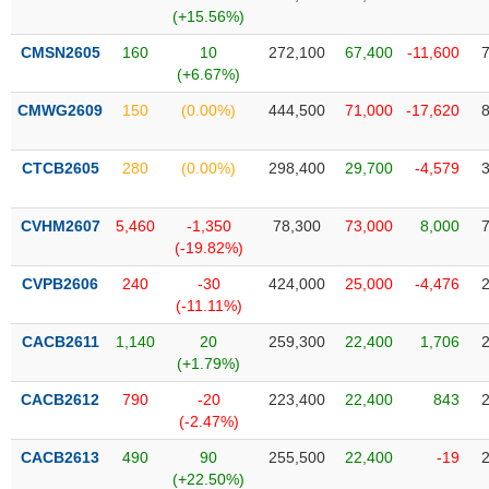
SÓC
(+15.56%)
SỨC
KHỎE
CMSN2605
160
10
272,100
67,400
-11,600
(+6.67%)
CMWG2609
150
(0.00%)
444,500
71,000
-17,620
TÀI
CTCB2605
280
(0.00%)
298,400
29,700
-4,579
CHÍNH
CVHM2607
5,460
-1,350
78,300
73,000
8,000
(-19.82%)
CVPB2606
240
-30
424,000
25,000
-4,476
CÔNG
(-11.11%)
NGHỆ
THÔNG
CACB2611
1,140
20
259,300
22,400
1,706
(+1.79%)
TIN
CACB2612
790
-20
223,400
22,400
843
(-2.47%)
CACB2613
490
90
255,500
22,400
-19
DỊCH
(+22.50%)