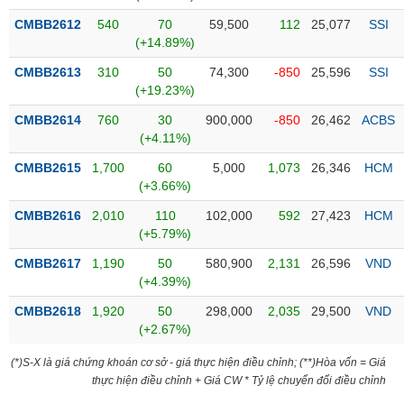
Tổng
VS-
quan
CMBB2612
540
70
59,500
112
25,077
SSI
SECTOR
(+14.89%)
Giao
dịch
CMBB2613
310
50
74,300
-850
25,596
SSI
(+19.23%)
Tài
chính
CMBB2614
760
30
900,000
-850
26,462
ACBS
NĂNG
(+4.11%)
Phân
LƯỢNG
tích
CMBB2615
1,700
60
5,000
1,073
26,346
HCM
kỹ
(+3.66%)
thuật
CMBB2616
2,010
110
102,000
592
27,423
HCM
Hồ
(+5.79%)
NGUYÊN
sơ
VẬT
CMBB2617
1,190
50
580,900
2,131
26,596
VND
doanh
LIỆU
(+4.39%)
nghiệp
CMBB2618
1,920
50
298,000
2,035
29,500
VND
Tin
(+2.67%)
tức
sự
(*)S-X là giá chứng khoán cơ sở - giá thực hiện điều chỉnh; (**)Hòa vốn = Giá
CÔNG
kiện
thực hiện điều chỉnh + Giá CW * Tỷ lệ chuyển đổi điều chỉnh
NGHIỆP
Tài