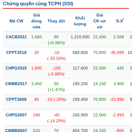
Chứng quyền cùng TCPH (
SSI
)
liệu
Giá
Giá
Tâm
Khối
*
Mã CW
đóng
Thay đổi
CK cơ
S-X
lý
lượng
TIÊU
cửa
sở
thị
DÙNG
trường
KHÔNG
CACB2511
1,660
80
1,210,600
22,400
2,568
(+5.06%)
THIẾT
YẾU
CFPT2518
20
-10
588,600
70,800
-35,089
10
(-33.33%)
CHPG2525
1,600
-100
117,600
22,000
445
(-5.88%)
TIÊU
CMBB2517
3,450
50
180,200
24,150
3,900
DÙNG
(+1.47%)
THIẾT
YẾU
CFPT2608
40
-10 (-20%)
199,400
70,800
-23,896
CHPG2607
240
-40
165,900
22,000
-2,993
(-14.29%)
CHĂM
CMBB2607
520
70
454,700
24,150
-850