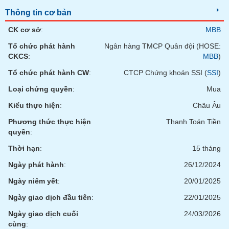
chính
Thông tin cơ bản
CK cơ sở
:
MBB
Tổ chức phát hành
Ngân hàng TMCP Quân đội (HOSE:
Công
CKCS
:
MBB
)
cụ
đầu
Tổ chức phát hành CW
:
CTCP Chứng khoán SSI (
SSI
)
tư
Loại chứng quyền
:
Mua
Kiểu thực hiện
:
Châu Âu
Phương thức thực hiện
Thanh Toán Tiền
Truyền
quyền
:
thông
Thời hạn
:
15 tháng
tài
chính
Ngày phát hành
:
26/12/2024
Ngày niêm yết
:
20/01/2025
Ngày giao dịch đầu tiên
:
22/01/2025
Dữ
Ngày giao dịch cuối
24/03/2026
liệu
cùng
: