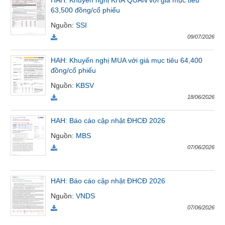
HAH: Khuyến nghị KHẢ QUAN với giá mục tiêu
VỤ
63,500 đồng/cổ phiếu
TRUYỀN
Nguồn
:
SSI
THÔNG
09/07/2026
HAH: Khuyến nghị MUA với giá mục tiêu 64,400
đồng/cổ phiếu
TIỆN
Nguồn
:
KBSV
ÍCH
18/06/2026
HAH: Báo cáo cập nhật ĐHCĐ 2026
Nguồn
:
MBS
BẤT
07/06/2026
ĐỘNG
SẢN
HAH: Báo cáo cập nhật ĐHCĐ 2026
Mã
Nguồn
:
VNDS
chứng
khoán
07/06/2026
(-)