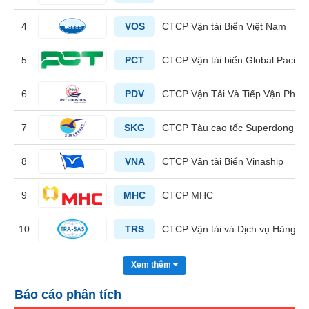
liệu
4
VOS
CTCP Vận tải Biển Việt Nam
Tâm
lý
5
PCT
CTCP Vận tải biển Global Pacific
TIÊU
thị
DÙNG
trường
KHÔNG
6
PDV
CTCP Vận Tải Và Tiếp Vận Phươ
THIẾT
YẾU
7
SKG
CTCP Tàu cao tốc Superdong - K
8
VNA
CTCP Vận tải Biển Vinaship
TIÊU
9
MHC
CTCP MHC
DÙNG
THIẾT
10
TRS
CTCP Vận tải và Dịch vụ Hàng hả
YẾU
Xem thêm
Báo cáo phân tích
CHĂM