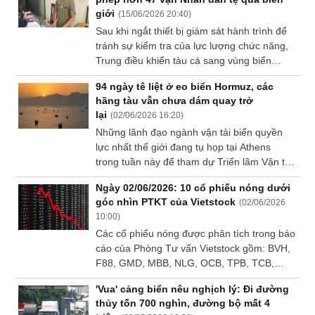
giới
(
15/06/2026 20:40
)
Sách
Sau khi ngắt thiết bị giám sát hành trình để
tài
tránh sự kiểm tra của lực lượng chức năng,
chính
Trung điều khiển tàu cá sang vùng biển
nước ngoài...
94 ngày tê liệt ở eo biển Hormuz, các
hãng tàu vẫn chưa dám quay trở
Công
lại
(
02/06/2026 16:20
)
cụ
Những lãnh đạo ngành vận tải biển quyền
đầu
lực nhất thế giới đang tụ họp tại Athens
tư
trong tuần này để tham dự Triển lãm Vận tải
biển Quốc tế thường niên. Chủ đề nóng nhất
Ngày 02/06/2026: 10 cổ phiếu nóng dưới
được bàn luận là eo biển Hormuz.
góc nhìn PTKT của Vietstock
(
02/06/2026
10:00
)
Truyền
Các cổ phiếu nóng được phân tích trong báo
thông
cáo của Phòng Tư vấn Vietstock gồm: BVH,
tài
F88, GMD, MBB, NLG, OCB, TPB, TCB,
chính
VPB, VIB.
'Vua' cảng biển nêu nghịch lý: Đi đường
thủy tốn 700 nghìn, đường bộ mất 4