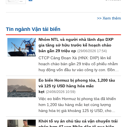
Báo
cáo
phân
>>
Xem thêm
tích
(-)
Tin ngành Vận tải biển
Nhóm NTL và người nhà lãnh đạo DXP
Thuật
gia tăng sở hữu trước kế hoạch chào
ngữ
bán gần 29 triệu cp
(
29/06/2026 17:54
)
(-)
CTCP Cảng Đoạn Xá (HNX: DXP) lên kế
hoạch chào bán gần 29 triệu cổ phiếu nhằm
huy động vốn đầu tư vào công ty con. Đồng
Dịch
thời, em dâu của Tổng Giám đốc Công ty
vụ
Eo biển Hormuz bị phong tỏa, 1,200 tàu
vừa đăng ký mua 2 triệu cp, trước đó nhóm
(-)
và 125 tỷ USD hàng hóa mắc
Lideco nâng tỷ lệ sở hữu lên 6.01%.
kẹt
(
24/06/2026 10:59
)
Việc eo biển Hormuz bị phong tỏa đã khiến
Đào
hơn 1,200 tàu hàng mắc kẹt cùng lượng
tạo
hàng hóa trị giá khoảng 125 tỷ USD, cho
thấy mức độ phụ thuộc của thương mại toàn
Khởi tố vụ án chủ tàu cá vận chuyển trái
cầu vào một số tuyến hàng hải chiến lược.
phép hơn 47 vạn Nhân dân tệ qua biên