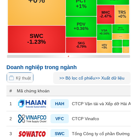
Tổng
VS-
quan
SECTOR
Giao
dịch
Tài
chính
NĂNG
Phân
LƯỢNG
tích
kỹ
Doanh nghiệp trong ngành
thuật
Hồ
>>
Bộ lọc cổ phiếu
>>
Xuất dữ liệu
Kỹ thuật
NGUYÊN
sơ
VẬT
doanh
#
Mã chứng khoán
nghiệp
LIỆU
1
HAH
CTCP Vận tải và Xếp dỡ Hải An
Tin
tức
2
VFC
CTCP Vinafco
sự
kiện
CÔNG
3
SWC
Tổng Công ty cổ phần Đường sô
NGHIỆP
Tài