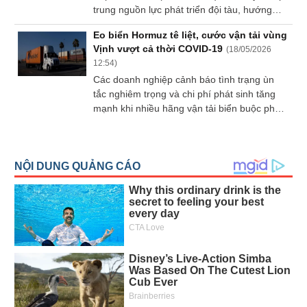
trung nguồn lực phát triển đội tàu, hướng
đến vị thế không chỉ là nhà khai thác vận tải
Eo biển Hormuz tê liệt, cước vận tải vùng
mà còn là một chủ tàu cung cấp dịch vụ cho
Vịnh vượt cả thời COVID-19
(
18/05/2026
thuê tàu uy tín, có thương hiệu trên thị
12:54
)
trường hàng hải quốc tế.
Các doanh nghiệp cảnh báo tình trạng ùn
tắc nghiêm trọng và chi phí phát sinh tăng
mạnh khi nhiều hãng vận tải biển buộc phải
sử dụng các tuyến đường bộ thay thế nhằm
giảm tải cho tình trạng tắc nghẽn do eo biển
Hormuz gần như bị đóng cửa.