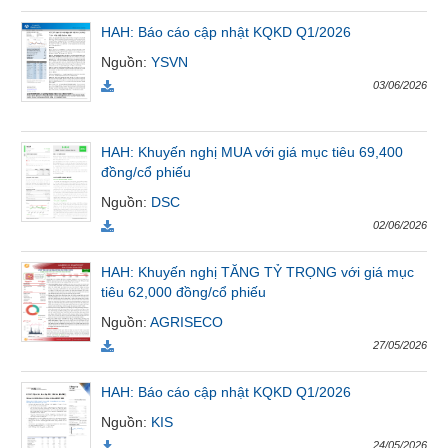
Tất cả
Cổ phiếu
Chỉ số
Chứng chỉ quỹ
Chứng q
HAH: Báo cáo cập nhật KQKD Q1/2026
Nguồn
:
YSVN
Lãnh
03/06/2026
đạo
(-)
HAH: Khuyến nghị MUA với giá mục tiêu 69,400
Tất cả
Người nội bộ
Người liên quan
Cổ đông lớn
đồng/cổ phiếu
Nguồn
:
DSC
Tin
tức
02/06/2026
(-)
HAH: Khuyến nghị TĂNG TỶ TRỌNG với giá mục
tiêu 62,000 đồng/cổ phiếu
Bài
Nguồn
:
AGRISECO
viết
của
27/05/2026
tác
giả
HAH: Báo cáo cập nhật KQKD Q1/2026
(-)
Nguồn
:
KIS
24/05/2026