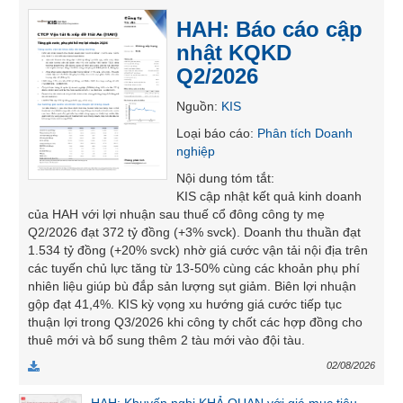
SÓC
HAH: Báo cáo cập
SỨC
nhật KQKD
KHỎE
Q2/2026
Nguồn
:
KIS
Loại báo cáo
:
Phân tích Doanh
TÀI
nghiệp
CHÍNH
Nội dung tóm tắt
:
KIS cập nhật kết quả kinh doanh
của HAH với lợi nhuận sau thuế cổ đông công ty mẹ
Q2/2026 đạt 372 tỷ đồng (+3% svck). Doanh thu thuần đạt
1.534 tỷ đồng (+20% svck) nhờ giá cước vận tải nội địa trên
CÔNG
các tuyến chủ lực tăng từ 13-50% cùng các khoản phụ phí
NGHỆ
nhiên liệu giúp bù đắp sản lượng sụt giảm. Biên lợi nhuận
THÔNG
gộp đạt 41,4%. KIS kỳ vọng xu hướng giá cước tiếp tục
TIN
thuận lợi trong Q3/2026 khi công ty chốt các hợp đồng cho
thuê mới và bổ sung thêm 2 tàu mới vào đội tàu.
02/08/2026
DỊCH