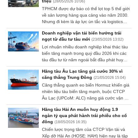
triệu
(
28/05/2026 10:06
)
Dữ
TPHCM được dự báo có thể lọt top 5 thế giới
liệu
về sản lượng hàng qua cảng vào năm 2030.
tài
Nhưng đi kèm là áp lực ùn tắc và logistics
chính
khổng lồ, khi một container vận chuyển bằng
Doanh nghiệp vận tải biển hưởng trái
đường bộ đang tốn gấp 5 lần đường thủy.
ngọt từ đầu tư tàu mới
(
23/05/2026 13:02
)
Lợi nhuận nhiều doanh nghiệp khai thác tàu
biển tăng mạnh trong quý đầu 2026 khi các
tàu đầu tư từ năm ngoái bắt đầu phát huy
hiệu quả.
Hãng tàu Âu Lạc tăng giá cước 30% vì
căng thẳng Trung Đông
(
21/05/2026 15:04
)
Căng thẳng quanh eo biển Hormuz khiến giá
nhiên liệu tàu biển tăng mạnh, buộc CTCP
Âu Lạc (UPCoM: ALC) nâng giá cước vận tải
thêm 20-30% để bù đắp chi phí.
Hãng tàu Hải An muốn huy động 1.9
ngàn tỷ qua phát hành trái phiếu cho cổ
đông
(
18/05/2026 16:35
)
Chiến lược trọng tâm của CTCP Vận tải và
Xếp dỡ Hải An (HOSE: HAH) hiện nay là tập