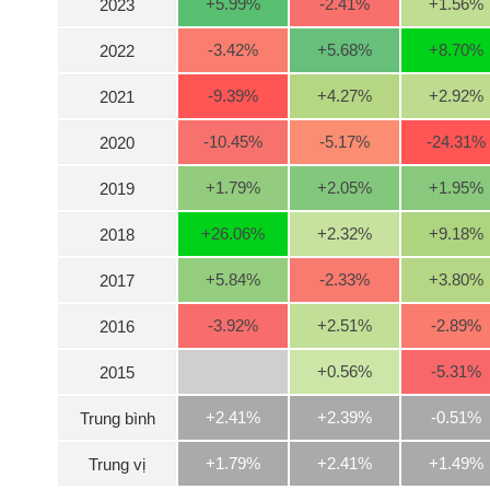
+5.99
%
-2.41
%
+1.56
%
2023
-3.42
%
+5.68
%
+8.70
%
2022
NGÀNH
-9.39
%
+4.27
%
+2.92
%
2021
-10.45
%
-5.17
%
-24.31
%
2020
DOANH
+1.79
%
+2.05
%
+1.95
%
2019
NGHIỆP
+26.06
%
+2.32
%
+9.18
%
2018
CỔ
+5.84
%
-2.33
%
+3.80
%
2017
PHIẾU
-3.92
%
+2.51
%
-2.89
%
2016
+0.56
%
-5.31
%
2015
PHÁI
SINH
+2.41%
+2.39%
-0.51%
Trung bình
+1.79%
+2.41%
+1.49%
Trung vị
TRÁI