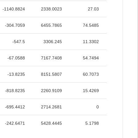
-1140.8824
2338.0023
27.03
42.7885
-304.7059
6455.7865
74.5485
57.5426
-547.5
3306.245
11.3302
43.3364
-67.0588
7167.7408
54.7494
50.566
-13.8235
8151.5807
60.7073
53.6178
-818.8235
2260.9109
15.4269
31.2526
-695.4412
2714.2681
0
39.8786
-242.6471
5428.4445
5.1798
41.173