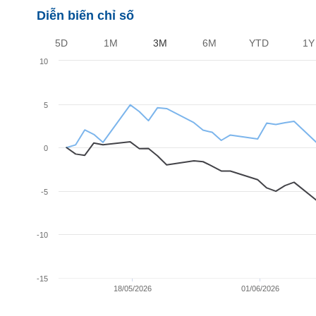
Diễn biến chỉ số
BẤT
5D
1M
3M
6M
YTD
1Y
ĐỘNG
SẢN
10
5
TÀI
CHÍNH
0
HÀNG
HÓA
-5
-10
KINH
TẾ
-15
18/05/2026
01/06/2026
THẾ