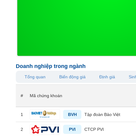
VS-
SECTOR
NĂNG
LƯỢNG
Doanh nghiệp trong ngành
Tổng quan
Biến động giá
Định giá
Sinh
NGUYÊN
VẬT
#
Mã chứng khoán
LIỆU
1
BVH
Tập đoàn Bảo Việt
CÔNG
2
PVI
CTCP PVI
NGHIỆP