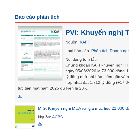
SÓC
SỨC
Báo cáo phân tích
KHỎE
PVI: Khuyến nghị 
Nguồn
:
KAFI
TÀI
Loại báo cáo
:
Phân tích Doanh ng
CHÍNH
Nội dung tóm tắt
:
Chứng khoán KAFI khuyến nghị TRU
ngày 05/08/2026 là 73.900 đồng. L
tỷ đồng nhờ phí bảo hiểm gốc và 
CÔNG
hợp nhất đạt 1.712 tỷ đồng (+17,3
NGHỆ
tức tiền mặt năm 2026 dự kiến là 23%.
THÔNG
TIN
MIG: Khuyến nghị MUA với giá mục tiêu 21,000 đ
Nguồn
:
ACBS
DỊCH