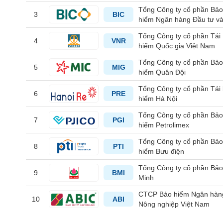
Tổng Công ty cổ phần Bả
3
BIC
hiểm Ngân hàng Đầu tư v
Phát triển Việt Nam
Tổng Công ty cổ phần Tái
4
VNR
TIÊU
hiểm Quốc gia Việt Nam
DÙNG
Tổng Công ty cổ phần Bả
KHÔNG
5
MIG
hiểm Quân Đội
THIẾT
YẾU
Tổng Công ty cổ phần Tái
6
PRE
hiểm Hà Nội
Tổng Công ty cổ phần Bả
7
PGI
hiểm Petrolimex
TIÊU
Tổng Công ty cổ phần Bả
8
PTI
DÙNG
hiểm Bưu điện
THIẾT
Tổng Công ty cổ phần Bả
YẾU
9
BMI
Minh
CTCP Bảo hiểm Ngân hàn
10
ABI
Nông nghiệp Việt Nam
CHĂM