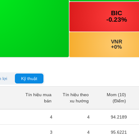
 lợi
Kỹ thuật
Tín hiệu mua
Tín hiệu theo
Mom (10)
Tín hiệu mua
Tín hiệu theo
Mom (10)
bán
xu hướng
(Điểm)
bán
xu hướng
(Điểm)
4
4
94.2189
3
4
95.6221