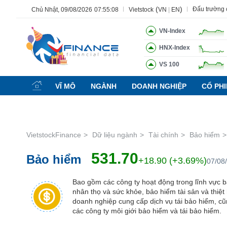
(
)
Đấu trường
Chủ Nhật, 09/08/2026
07:55:09
Vietstock
VN
|
EN
VN-Index
HNX-Index
Tất cả
Tính năng
Ngành
Mã chứng khoán
Lãnh 
VS 100
Tính
năng
VĨ MÔ
NGÀNH
DOANH NGHIỆP
CỔ PH
(-)
VIETSTOCK
VietstockFinance
Dữ liệu ngành
Tài chính
Bảo hiểm
531.70
Bảo hiểm
CHỨNG
+18.90 (+3.69%)
07/08
KHOÁN
Bao gồm các công ty hoạt động trong lĩnh vực 
nhân thọ và sức khỏe, bảo hiểm tài sản và thiệt 
doanh nghiệp cung cấp dịch vụ tái bảo hiểm, c
DOANH
các công ty môi giới bảo hiểm và tái bảo hiểm.
NGHIỆP