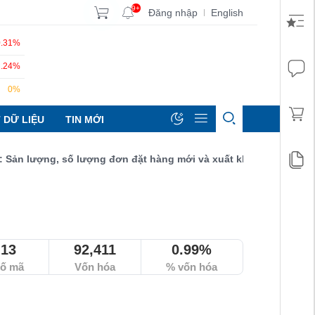
9+
Đăng nhập
English
|
0.31%
1.24%
0%
 DỮ LIỆU
TIN MỚI
 lượng, số lượng đơn đặt hàng mới và xuất khẩu đều tăng đạt 52,
13
92,411
0.99%
ố mã
Vốn hóa
% vốn hóa