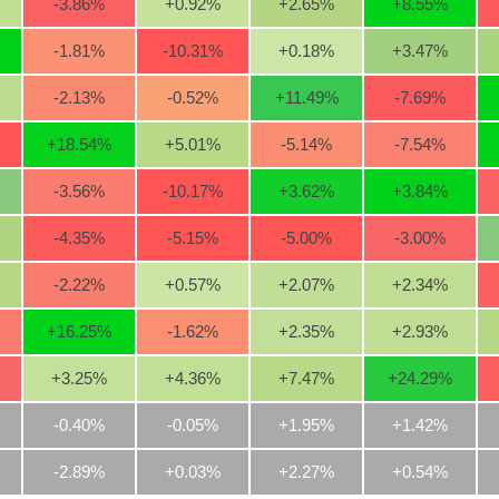
-3.86
%
+0.92
%
+2.65
%
+8.55
%
-1.81
%
-10.31
%
+0.18
%
+3.47
%
-2.13
%
-0.52
%
+11.49
%
-7.69
%
+18.54
%
+5.01
%
-5.14
%
-7.54
%
-3.56
%
-10.17
%
+3.62
%
+3.84
%
-4.35
%
-5.15
%
-5.00
%
-3.00
%
-2.22
%
+0.57
%
+2.07
%
+2.34
%
+16.25
%
-1.62
%
+2.35
%
+2.93
%
+3.25
%
+4.36
%
+7.47
%
+24.29
%
-0.40%
-0.05%
+1.95%
+1.42%
-2.89%
+0.03%
+2.27%
+0.54%