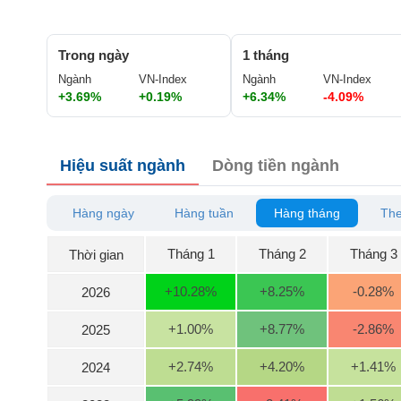
GIỚI
Trong ngày
1 tháng
ĐÔNG
Ngành
VN-Index
Ngành
VN-Index
DƯƠNG
+3.69%
+0.19%
+6.34%
-4.09%
TÀI
Hiệu suất ngành
Dòng tiền ngành
CHÍNH
CÁ
NHÂN
Hàng ngày
Hàng tuần
Hàng tháng
The
Tháng 1
Tháng 2
Tháng 3
Thời gian
PHÂN
TÍCH
+10.28
%
+8.25
%
-0.28
%
2026
VIETSTOCKFINANCE
+1.00
%
+8.77
%
-2.86
%
2025
+2.74
%
+4.20
%
+1.41
%
2024
VĨ
MÔ