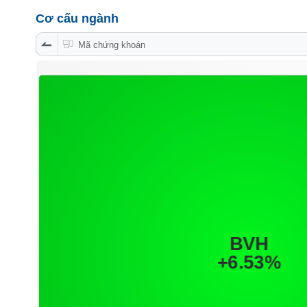
PHIẾU
Cơ cấu ngành
Mã chứng khoán
CÔNG
CỤ
ĐẦU
TƯ
XUẤT
DỮ
LIỆU
TIN
MỚI
Ngành
(-)