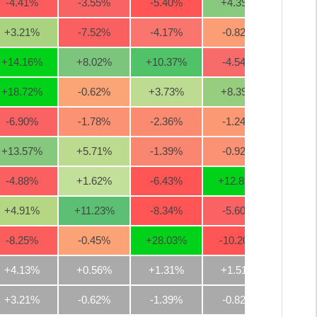
-4.41
%
-3.55
%
-5.40
%
+4.39
%
+0.6
+3.21
%
-7.52
%
-4.17
%
-0.82
%
+3.6
+14.16
%
+8.02
%
+10.37
%
-4.54
%
-3.9
+18.72
%
-0.62
%
+3.73
%
+8.39
%
+16.8
-6.90
%
-1.78
%
-2.36
%
-1.24
%
-0.5
+13.57
%
+5.71
%
-1.39
%
-0.92
%
-4.5
-4.88
%
+1.62
%
-6.43
%
+12.86
%
+6.8
+4.91
%
+11.23
%
-8.34
%
-5.60
%
+0.7
-8.25
%
-0.45
%
+28.03
%
-10.20
%
-0.3
+4.13%
+0.56%
+1.31%
+1.51%
+2.9
+3.21%
-0.62%
-1.39%
-0.82%
+0.7