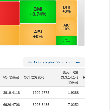
>>
Bộ lọc cổ phiếu
>>
Xuất dữ liệu
Stoch RSI
Stoch RSI
AO
(Điểm)
CCI (20)
(Điểm)
(3,3,14,14)
RSI (14)
(Điểm)
AO
(Điểm)
CCI (20)
(Điểm)
(3,3,14,14)
RSI (14)
(Điểm)
(Điểm)
(Điểm)
3919.4118
1902.2775
1.9388
50.3919
-6926.4706
3026.8435
7.0252
40.5293