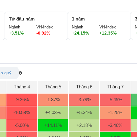
Từ đầu năm
1 năm
Ngành
VN-Index
Ngành
VN-Index
+3.51%
-0.92%
+24.15%
+12.35%
o quý
Tháng 4
Tháng 5
Tháng 6
Tháng 7
-9.36
%
-1.87
%
-3.79
%
-5.49
%
-10.58
%
+4.03
%
+5.34
%
-1.25
%
-5.00
%
+14.11
%
+2.18
%
-3.46
%