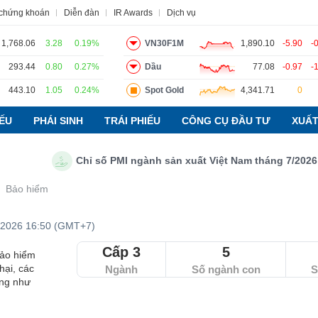
 chứng khoán
Diễn đàn
IR Awards
Dịch vụ
1,768.06
3.28
0.19%
VN30F1M
1,890.10
-5.90
-
293.44
0.80
0.27%
Dầu
77.08
-0.97
-
đạo
Tin tức
Báo cáo phân tích
Thuật ngữ
Dịch vụ
443.10
1.05
0.24%
Spot Gold
4,341.71
0
IẾU
PHÁI SINH
TRÁI PHIẾU
CÔNG CỤ ĐẦU TƯ
XUẤT
Chỉ số PMI ngành sản xuất Việt Nam tháng 7/2026: Sản
Bảo hiểm
/2026 16:50 (GMT+7)
Cấp 3
5
bảo hiểm
hại, các
Ngành
Số ngành con
S
ũng như