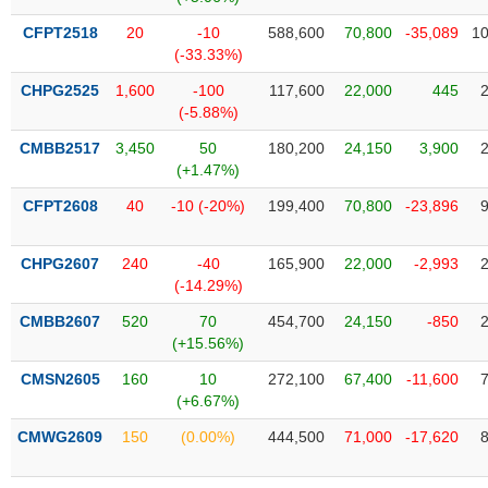
Tổng
VS-
quan
SECTOR
CFPT2518
20
-10
588,600
70,800
-35,089
10
(-33.33%)
Giao
dịch
CHPG2525
1,600
-100
117,600
22,000
445
(-5.88%)
Tài
chính
CMBB2517
3,450
50
180,200
24,150
3,900
NĂNG
(+1.47%)
Phân
LƯỢNG
tích
CFPT2608
40
-10 (-20%)
199,400
70,800
-23,896
kỹ
thuật
CHPG2607
240
-40
165,900
22,000
-2,993
Hồ
(-14.29%)
NGUYÊN
sơ
VẬT
CMBB2607
520
70
454,700
24,150
-850
doanh
LIỆU
(+15.56%)
nghiệp
CMSN2605
160
10
272,100
67,400
-11,600
Tin
(+6.67%)
tức
sự
CMWG2609
150
(0.00%)
444,500
71,000
-17,620
CÔNG
kiện
NGHIỆP
Tài