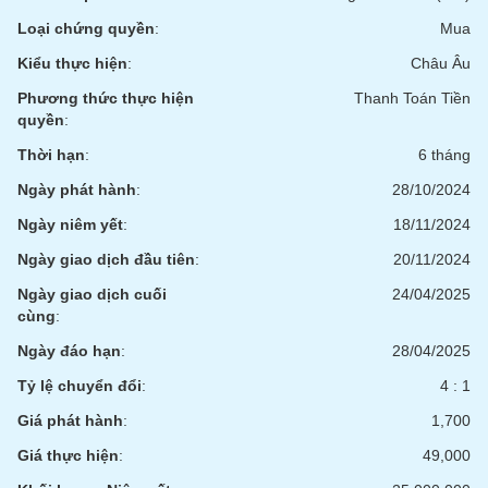
phân
tích
Loại chứng quyền
:
Mua
(-)
Kiểu thực hiện
:
Châu Âu
Phương thức thực hiện
Thanh Toán Tiền
Thuật
quyền
:
ngữ
(-)
Thời hạn
:
6 tháng
Ngày phát hành
:
28/10/2024
Dịch
Ngày niêm yết
:
18/11/2024
vụ
(-)
Ngày giao dịch đầu tiên
:
20/11/2024
Ngày giao dịch cuối
24/04/2025
cùng
:
Đào
tạo
Ngày đáo hạn
:
28/04/2025
Tỷ lệ chuyển đổi
:
4 : 1
Giá phát hành
:
1,700
Sách
Giá thực hiện
:
49,000
tài