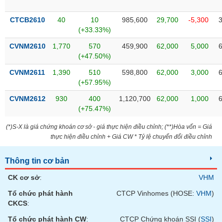
Tất cả
Cổ phiếu
Chỉ số
Chứng chỉ quỹ
Chứng q
CTCB2610
40
10
985,600
29,700
-5,300
Lãnh
(+33.33%)
đạo
(-)
CVNM2610
1,770
570
459,900
62,000
5,000
(+47.50%)
Tất cả
Người nội bộ
Người liên quan
Cổ đông lớn
CVNM2611
1,390
510
598,800
62,000
3,000
(+57.95%)
Tin
CVNM2612
930
400
1,120,700
62,000
1,000
tức
(-)
(+75.47%)
(*)S-X là giá chứng khoán cơ sở - giá thực hiện điều chỉnh; (**)Hòa vốn = Giá
thực hiện điều chỉnh + Giá CW * Tỷ lệ chuyển đổi điều chỉnh
Bài
viết
của
Thông tin cơ bản
tác
giả
CK cơ sở
:
VHM
(-)
Tổ chức phát hành
CTCP Vinhomes (HOSE:
VHM
)
CKCS
:
Báo
cáo
Tổ chức phát hành CW
:
CTCP Chứng khoán SSI (
SSI
)