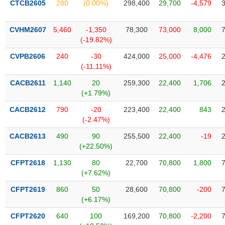
CTCB2605
280
(0.00%)
298,400
29,700
-4,579
liệu
Tâm
CVHM2607
5,460
-1,350
78,300
73,000
8,000
lý
(-19.82%)
TIÊU
thị
DÙNG
CVPB2606
240
-30
424,000
25,000
-4,476
trường
KHÔNG
(-11.11%)
THIẾT
CACB2611
1,140
20
259,300
22,400
1,706
YẾU
(+1.79%)
CACB2612
790
-20
223,400
22,400
843
(-2.47%)
TIÊU
CACB2613
490
90
255,500
22,400
-19
DÙNG
(+22.50%)
THIẾT
CFPT2618
1,130
80
22,700
70,800
1,800
YẾU
(+7.62%)
CFPT2619
860
50
28,600
70,800
-200
(+6.17%)
CFPT2620
640
100
169,200
70,800
-2,200
CHĂM