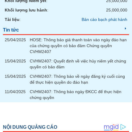
Khối lượng Niêm yết
:
25,000,000
chính
Khối lượng lưu hành
:
25,000,000
Tài liệu
:
Bản cáo bạch phát hành
Công
Tin tức
cụ
25/04/2025
HOSE: Thông báo giá thanh toán vào ngày đáo hạn
đầu
của chứng quyền có bảo đảm Chứng quyền
tư
CVHM2407
15/04/2025
CVHM2407: Quyết định về việc hủy niêm yết chứng
quyền có bảo đảm
Truyền
15/04/2025
CVHM2407: Thông báo về ngày đăng ký cuối cùng
thông
để thực hiện quyền do đáo hạn
tài
11/04/2025
CVHM2407: Thông báo ngày ĐKCC để thực hiện
chính
chứng quyền
Dữ
liệu