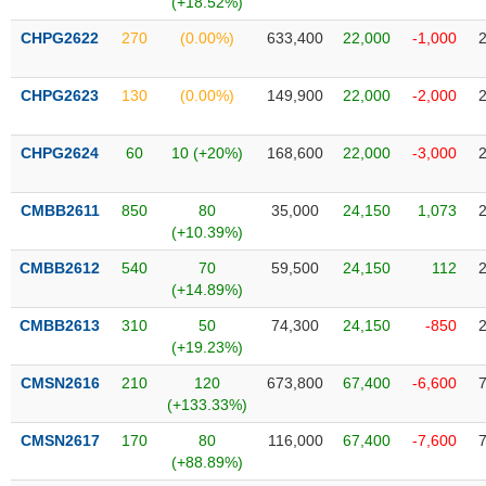
(+18.52%)
SÓC
SỨC
CHPG2622
270
(0.00%)
633,400
22,000
-1,000
KHỎE
CHPG2623
130
(0.00%)
149,900
22,000
-2,000
CHPG2624
60
10 (+20%)
168,600
22,000
-3,000
TÀI
CHÍNH
CMBB2611
850
80
35,000
24,150
1,073
(+10.39%)
CMBB2612
540
70
59,500
24,150
112
(+14.89%)
CÔNG
NGHỆ
CMBB2613
310
50
74,300
24,150
-850
THÔNG
(+19.23%)
TIN
CMSN2616
210
120
673,800
67,400
-6,600
(+133.33%)
CMSN2617
170
80
116,000
67,400
-7,600
(+88.89%)
DỊCH