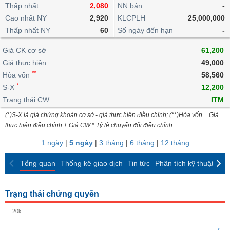
khoản
lai
Thấp nhất
2,080
NN bán
-
dịch
lỗ
Phân
Vĩ
Thống
Định
Cao nhất NY
2,920
KLCPLH
25,000,000
tích
mô
BẤT
Chứng
IR
Giao
kê
Chứng
giá
Thấp nhất NY
kỹ
60
Số ngày đến hạn
-
ĐỘNG
quyền
Awards
dịch
giao
quyền
thuật
SẢN
Nước
nội
dịch
Trái
Giá CK cơ sở
61,200
ngoài
Tổng
bộ
Bảng
phiếu
Giá thực hiện
49,000
Tin
quan
giá
Đào
doanh
Tự
**
Niên
tức
Hòa vốn
58,560
TÀI
trực
tạo
nghiệp
doanh
Thống
giám
*
S-X
12,200
CHÍNH
tuyến
kê
Top
Trạng thái CW
ITM
Tài
giao
Bộ
cổ
liệu
(*)S-X là giá chứng khoán cơ sở - giá thực hiện điều chỉnh; (**)Hòa vốn = Giá
dịch
Dịch
lọc
phiếu
cổ
HÀNG
thực hiện điều chỉnh + Giá CW * Tỷ lệ chuyển đổi điều chỉnh
vụ
cổ
Định
đông
HÓA
Bản
phiếu
1 ngày
|
5 ngày
|
3 tháng
|
6 tháng
|
12 tháng
giá
đồ
So
ngành
Tổng quan
Thống kê giao dịch
Tin tức
Phân tích kỹ thuật
CK
sánh
KINH
cổ
Thống
TẾ
phiếu
kê
Trạng thái chứng quyền
giao
Báo
dịch
20k
cáo
THẾ
phân
GIỚI