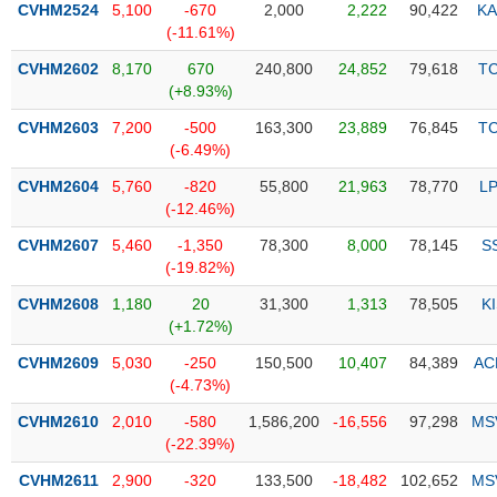
CVHM2524
5,100
-670
2,000
2,222
90,422
KA
(-11.61%)
Trạng
thái
CVHM2602
8,170
670
240,800
24,852
79,618
T
NGÀNH
cổ
(+8.93%)
phiếu
CVHM2603
7,200
-500
163,300
23,889
76,845
T
Quy
(-6.49%)
DOANH
mô
CVHM2604
5,760
-820
55,800
21,963
78,770
L
NGHIỆP
thị
(-12.46%)
trường
CVHM2607
5,460
-1,350
78,300
8,000
78,145
S
Niêm
(-19.82%)
CỔ
yết
PHIẾU
CVHM2608
1,180
20
31,300
1,313
78,505
K
Niêm
(+1.72%)
yết
mới
CVHM2609
5,030
-250
150,500
10,407
84,389
AC
PHÁI
(-4.73%)
Niêm
SINH
yết
CVHM2610
2,010
-580
1,586,200
-16,556
97,298
MS
bổ
(-22.39%)
sung
TRÁI
CVHM2611
2,900
-320
133,500
-18,482
102,652
MS