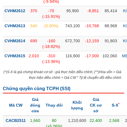
PHIẾU
Hủy
(-9.94%)
niêm
CVHM2612
370
-70
95,900
-8,851
85,414
K
yết
(-15.91%)
Theo
CVHM2613
540
(0.00%)
743,100
-10,768
88,968
K
CÔNG
dõi
CỤ
đặc
ĐẦU
biệt
CVHM2614
690
-160
672,700
-12,159
91,803
K
TƯ
(-18.82%)
Không
được
CVHM2615
2,010
-310
116,800
-17,000
102,060
M
ký
(-13.36%)
XUẤT
quỹ
DỮ
(*)S-X là giá chứng khoán cơ sở - giá thực hiện điều chỉnh; (**)Hòa vốn = Giá
LIỆU
Danh
thực hiện điều chỉnh + Giá CW * Tỷ lệ chuyển đổi điều chỉnh
mục
ETF
Chứng quyền cùng TCPH (
SSI
)
TIN
Cổ
Giá
Giá
MỚI
Khối
*
phiếu
Mã CW
đóng
Thay đổi
CK cơ
S-X
lượng
chi
cửa
sở
Ngành
tiết
(-)
CACB2511
1,660
80
1,210,600
22,400
2,568
(+5.06%)