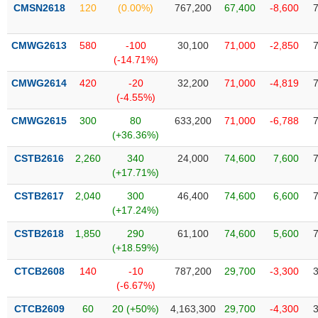
VỤ
CMSN2618
120
(0.00%)
767,200
67,400
-8,600
TRUYỀN
THÔNG
CMWG2613
580
-100
30,100
71,000
-2,850
(-14.71%)
CMWG2614
420
-20
32,200
71,000
-4,819
(-4.55%)
TIỆN
CMWG2615
300
80
633,200
71,000
-6,788
ÍCH
(+36.36%)
CSTB2616
2,260
340
24,000
74,600
7,600
(+17.71%)
BẤT
CSTB2617
2,040
300
46,400
74,600
6,600
ĐỘNG
(+17.24%)
SẢN
CSTB2618
1,850
290
61,100
74,600
5,600
(+18.59%)
Mã
chứng
CTCB2608
140
-10
787,200
29,700
-3,300
khoán
(-6.67%)
(-)
CTCB2609
60
20 (+50%)
4,163,300
29,700
-4,300