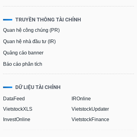
Tổng
VS-
quan
SECTOR
Giao
TRUYỀN THÔNG TÀI CHÍNH
dịch
Quan hệ công chúng (PR)
Tài
chính
Quan hệ nhà đầu tư (IR)
NĂNG
Phân
Quảng cáo banner
LƯỢNG
tích
kỹ
Báo cáo phân tích
thuật
Hồ
NGUYÊN
sơ
DỮ LIỆU TÀI CHÍNH
VẬT
doanh
nghiệp
LIỆU
DataFeed
IROnline
Tin
VietstockXLS
VietstockUpdater
tức
InvestOnline
VietstockFinance
sự
kiện
CÔNG
NGHIỆP
Tài