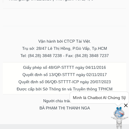
VỤ
TRUYỀN
THÔNG
Vận hành bởi CTCP Tài Việt.
TIỆN
Trụ sở: 28/47 Lê Thị Hồng, P.Gò Vấp, Tp.HCM
ÍCH
Tel: (84.28) 3848 7238 - Fax: (84.28) 3848 7237
Giấy phép số 48/GP-STTTT ngày 04/11/2016
Quyết định số 13/QĐ-STTTT ngày 02/11/2017
BẤT
Quyết định số 06/QĐ-STTTT-ICP ngày 20/07/2023
Bạn cần thông tin hay ý tưởng
ĐỘNG
Được cấp bởi Sở Thông tin và Truyền thông TPHCM
hay lời khuyên về chứng khoán?
SẢN
Hãy hỏi mình nhé!
Người chịu trách nhiệm
Mã
BÀ PHẠM THỊ THANH NGA
chứng
khoán
(-)