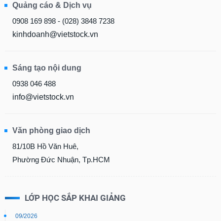
Quảng cáo & Dịch vụ
liệu
0908 169 898 - (028) 3848 7238
Tâm
kinhdoanh@vietstock.vn
lý
TIÊU
thị
DÙNG
trường
KHÔNG
Sáng tạo nội dung
THIẾT
0938 046 488
YẾU
info@vietstock.vn
Văn phòng giao dịch
TIÊU
81/10B Hồ Văn Huê,
DÙNG
THIẾT
Phường Đức Nhuận, Tp.HCM
YẾU
LỚP HỌC SẮP KHAI GIẢNG
09/2026
CHĂM