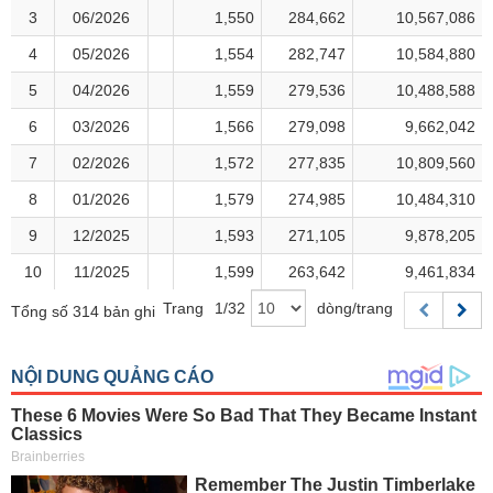
Giá
GIỚI
tích
3
3
06/2026
06/2026
1,550
284,662
10,567,086
Đặt
Biểu
4
4
05/2026
05/2026
1,554
282,747
10,584,880
lệnh
đồ
ĐÔNG
5
5
04/2026
04/2026
1,559
279,536
10,488,588
Nước
tài
DƯƠNG
ngoài
chính
6
6
03/2026
03/2026
1,566
279,098
9,662,042
Tự
7
7
02/2026
02/2026
1,572
277,835
10,809,560
doanh
TÀI
8
8
01/2026
01/2026
1,579
274,985
10,484,310
CHÍNH
Ảnh
CÁ
hưởng
9
9
12/2025
12/2025
1,593
271,105
9,878,205
NHÂN
chỉ
10
10
11/2025
11/2025
1,599
263,642
9,461,834
số
Trang
1
/
32
dòng/trang
Tổng số 314 bản ghi
Biến
PHÂN
động
TÍCH
cổ
VIETSTOCKFINANCE
phiếu
Giao
dịch
nội
VĨ
bộ
MÔ