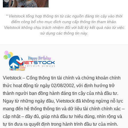
Hủy
PHIẾU
niêm
yết
* Vietstock tổng hợp thông tin từ các nguồn đáng tin cậy vào thời
điểm công bố cho mục đích cung cấp thông tin tham khảo.
Theo
Vietstock không chịu trách nhiệm đối với bất kỳ kết quả nào từ việc
CÔNG
dõi
sử dụng các thông tin này.
CỤ
đặc
ĐẦU
biệt
TƯ
Không
được
ký
XUẤT
quỹ
DỮ
Danh
LIỆU
Vietstock – Cổng thông tin tài chính và chứng khoán chính
mục
thức hoạt động từ ngày 02/08/2002, với định hướng trở
ETF
thành người bạn đồng hành đáng tin cậy của nhà đầu tư.
TIN
Cổ
Ngay từ những ngày đầu, Vietstock đã không ngừng nỗ lực
MỚI
phiếu
mang đến hệ thống thông tin và dữ liệu tài chính chính xác –
chi
cập nhật – đầy đủ, giúp nhà đầu tư hiểu đúng, nhìn rộng và
Ngành
tiết
(-)
tự tin đưa ra quyết định trong hành trình đầu tư của mình.