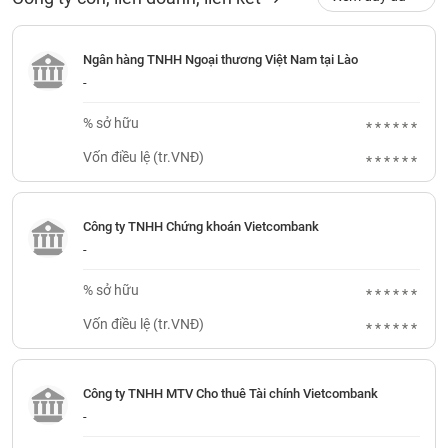
PHIẾU
Hủy
niêm
yết
Ngân hàng TNHH Ngoại thương Việt Nam tại Lào
Theo
-
CÔNG
dõi
CỤ
đặc
% sở hữu
******
ĐẦU
biệt
TƯ
Vốn điều lệ (tr.VNĐ)
******
Không
được
ký
XUẤT
Công ty TNHH Chứng khoán Vietcombank
quỹ
DỮ
-
LIỆU
Danh
mục
% sở hữu
******
ETF
Vốn điều lệ (tr.VNĐ)
******
TIN
Cổ
MỚI
phiếu
chi
Công ty TNHH MTV Cho thuê Tài chính Vietcombank
Ngành
tiết
-
(-)