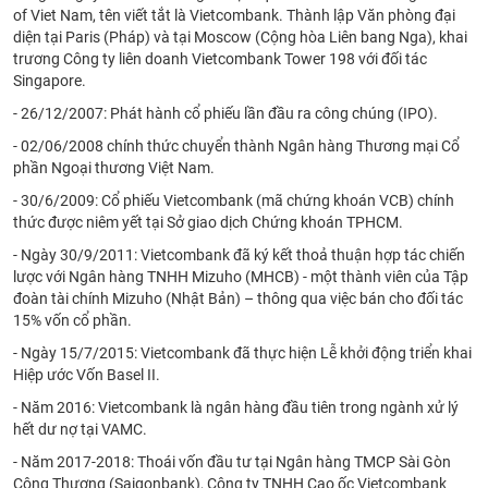
Tất cả
Cổ phiếu
Chỉ số
Chứng chỉ quỹ
Chứng q
of Viet Nam, tên viết tắt là Vietcombank. Thành lập Văn phòng đại
diện tại Paris (Pháp) và tại Moscow (Cộng hòa Liên bang Nga), khai
trương Công ty liên doanh Vietcombank Tower 198 với đối tác
Lãnh
Singapore.
đạo
(-)
- 26/12/2007: Phát hành cổ phiếu lần đầu ra công chúng (IPO).
Tất cả
Người nội bộ
Người liên quan
Cổ đông lớn
- 02/06/2008 chính thức chuyển thành Ngân hàng Thương mại Cổ
phần Ngoại thương Việt Nam.
Tin
- 30/6/2009: Cổ phiếu Vietcombank (mã chứng khoán VCB) chính
tức
thức được niêm yết tại Sở giao dịch Chứng khoán TPHCM.
(-)
- Ngày 30/9/2011: Vietcombank đã ký kết thoả thuận hợp tác chiến
lược với Ngân hàng TNHH Mizuho (MHCB) - một thành viên của Tập
đoàn tài chính Mizuho (Nhật Bản) – thông qua việc bán cho đối tác
Bài
15% vốn cổ phần.
viết
của
- Ngày 15/7/2015: Vietcombank đã thực hiện Lễ khởi động triển khai
tác
Hiệp ước Vốn Basel II.
giả
(-)
- Năm 2016: Vietcombank là ngân hàng đầu tiên trong ngành xử lý
hết dư nợ tại VAMC.
Báo
- Năm 2017-2018: Thoái vốn đầu tư tại Ngân hàng TMCP Sài Gòn
cáo
Công Thương (Saigonbank), Công ty TNHH Cao ốc Vietcombank