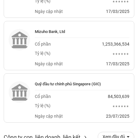
Tỷ lệ (%)
******
Trạng
Ngày cập nhật
17/03/2025
thái
NGÀNH
cổ
phiếu
Mizuho Bank, Ltd
Quy
Cổ phần
1,253,366,534
DOANH
mô
Tỷ lệ (%)
NGHIỆP
thị
******
trường
Ngày cập nhật
17/03/2025
Niêm
CỔ
yết
PHIẾU
Quỹ đầu tư chính phủ Singapore (GIC)
Niêm
yết
Cổ phần
84,503,639
mới
PHÁI
Tỷ lệ (%)
******
Niêm
SINH
Ngày cập nhật
23/07/2025
yết
bổ
sung
TRÁI
Công ty con, liên doanh, liên kết
Xem đầy đủ