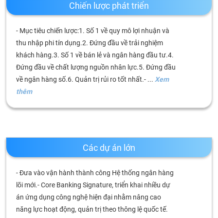
chính
Chiến lược phát triển
- Mục tiêu chiến lược:1. Số 1 về quy mô lợi nhuận và
thu nhập phi tín dụng.2. Đứng đầu về trải nghiệm
Công
khách hàng.3. Số 1 về bán lẻ và ngân hàng đầu tư.4.
cụ
Đứng đầu về chất lượng nguồn nhân lực.5. Đứng đầu
đầu
tư
về ngân hàng số.6. Quản trị rủi ro tốt nhất.- ...
Xem
thêm
Truyền
thông
tài
Các dự án lớn
chính
- Đưa vào vận hành thành công Hệ thống ngân hàng
lõi mới.- Core Banking Signature, triển khai nhiều dự
án ứng dụng công nghệ hiện đại nhằm nâng cao
Dữ
năng lực hoạt động, quản trị theo thông lệ quốc tế.
liệu