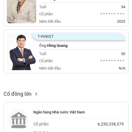
Giá
tích
Tuổi
54
Đặt
Biểu
Cổ phần
******
***
lệnh
đồ
ĐÔNG
Năm bắt đầu
2025
Nước
tài
DƯƠNG
ngoài
chính
TVHĐQT
Tự
Ông
Hồng Quang
TÀI
doanh
CHÍNH
Tuổi
50
Ảnh
CÁ
Cổ phần
******
***
hưởng
NHÂN
Năm bắt đầu
N/A
chỉ
số
Biến
PHÂN
động
TÍCH
Cổ đông lớn
cổ
VIETSTOCKFINANCE
phiếu
Giao
Ngân hàng Nhà nước Việt Nam
dịch
Cổ phần
6,250,338,579
VĨ
nội
MÔ
bộ