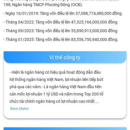
phân
198, Ngân hàng TMCP Phương Đông (OCB).
tích
(-)
- Ngày 16/01/2019: Tăng vốn điều lệ lên 37,088,774,480,000 đồng.
- Tháng 04/2022: Tăng vốn điều lệ lên 47,325,166,000,000 đồng.
Thuật
- Tháng 09/2023: Tăng vốn điều lệ lên 55,890,913,000,000 đồng.
ngữ
(-)
- Tháng 01/2025: Tăng vốn điều lệ lên 83,556,750,940,000 đồng.
Vị thế công ty
Dịch
vụ
(-)
- Hiện là ngân hàng có hiệu quả hoạt động dẫn đầu
hệ thống ngân hàng Việt Nam, lợi nhuận liên tiếp bứt
Đào
phá qua các năm.- Là ngân hàng Việt Nam đầu tiên
tạo
cán mốc lợi nhuận 1 tỷ USD và nằm trong Top 200 tổ
chức tài chính ngân hàng có lợi nhuận cao nhất ...
Xem thêm
Sách
tài