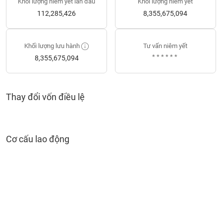
Khối lượng niêm yết lần đầu
Khối lượng niêm yết
liệu
112,285,426
8,355,675,094
Tâm
lý
TIÊU
Khối lượng lưu hành
Tư vấn niêm yết
thị
DÙNG
******
8,355,675,094
trường
KHÔNG
THIẾT
YẾU
Thay đổi vốn điều lệ
TIÊU
Cơ cấu lao động
DÙNG
THIẾT
YẾU
CHĂM