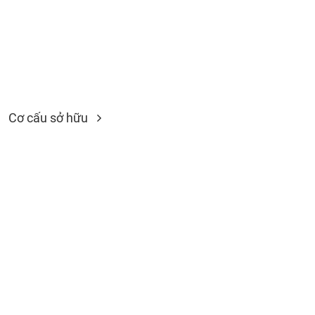
SÓC
SỨC
KHỎE
TÀI
Cơ cấu sở hữu
CHÍNH
CÔNG
NGHỆ
THÔNG
TIN
DỊCH