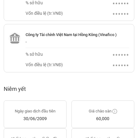
Tổng
VS-
% sở hữu
******
quan
SECTOR
Vốn điều lệ (tr.VNĐ)
******
Giao
dịch
Tài
Công ty Tài chính Việt Nam tại Hồng Kông (Vinafico )
chính
-
NĂNG
Phân
LƯỢNG
% sở hữu
******
tích
kỹ
Vốn điều lệ (tr.VNĐ)
******
thuật
Hồ
NGUYÊN
sơ
Niêm yết
VẬT
doanh
LIỆU
nghiệp
Tin
Ngày giao dịch đầu tiên
Giá chào sàn
tức
30/06/2009
60,000
sự
CÔNG
kiện
NGHIỆP
Tài