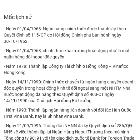
VỤ
TRUYỀN
THÔNG
Mốc lịch sử
- Ngày 01/04/1963: Ngân hàng chính thức được thành lập theo
Quyết định số 115/CP do Hội đồng Chính phủ ban hành ngày
30/10/1962.
TIỆN
- Ngày 01/04/1963: chính thức khai trương hoạt động như là một
ÍCH
ngân hàng đối ngoại độc quyền.
- Năm 1978: Thành lập Công ty Tài chính ở Hồng Kông – Vinafico
Hong Kong.
- Ngày 14/11/1990: Chính thức chuyển từ ngân hàng chuyên doanh,
BẤT
độc quyền trong hoạt động kinh tế đối ngoại sang một NHTM Nhà
ĐỘNG
nước hoạt động đa năng theo Quyết định số 403-CT ngày
SẢN
14/11/1990 của Chủ tịch Hội đồng Bộ trưởng.
- Năm 1993: Thành lập ngân hàng liên doanh với đối tác Hàn Quốc -
Mã
First Vina Bank, nay là ShinhanVina Bank.
chứng
khoán
- Ngày 21/09/1996: Thống đốc NHNN đã ký Quyết định số 286/QĐ-
(-)
NH5 về việc thành lập lại Ngân Hàng Ngoại Thương theo mô hình
Tổng công ty 90: 91 với tên giao dịch quốc tế Bank for Foreign Trade