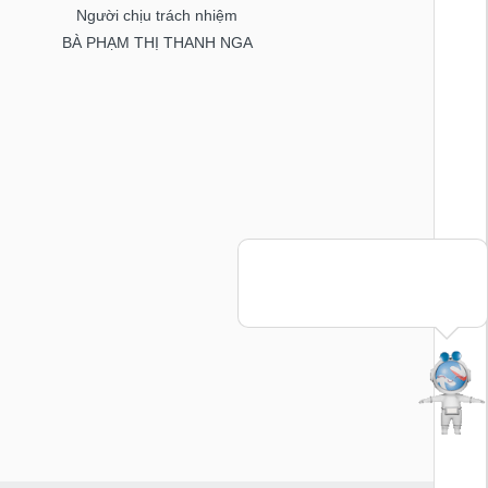
Người chịu trách nhiệm
BÀ PHẠM THỊ THANH NGA
Bạn cần thông tin hay ý tưởng
hay lời khuyên về chứng khoán?
Hãy hỏi mình nhé!