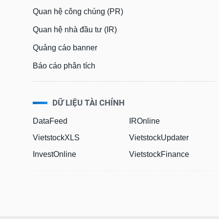
Bài viết của tác giả
(-)
Quan hệ công chúng (PR)
Quan hệ nhà đầu tư (IR)
Báo cáo phân tích
(-)
Quảng cáo banner
Báo cáo phân tích
Thuật ngữ
(-)
Dịch vụ
(-)
DỮ LIỆU TÀI CHÍNH
DataFeed
IROnline
Đào tạo
VietstockXLS
VietstockUpdater
Sách tài chính
InvestOnline
VietstockFinance
Công cụ đầu tư
Truyền thông tài chính
Dữ liệu tài chính