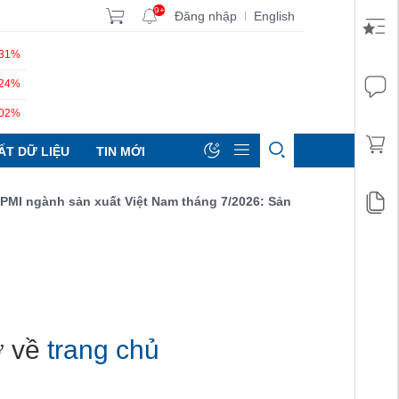
9+
Đăng nhập
English
|
.31%
.24%
.02%
ẤT DỮ LIỆU
TIN MỚI
MI ngành sản xuất Việt Nam tháng 7/2026: Sản lượng, số lượng đơ
rở về
trang chủ