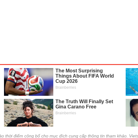
CÔNG CỤ ĐẦU TƯ
XUẤT DỮ LIỆU
TIN MỚI
vào thời điểm công bố cho mục đích cung cấp thông tin tham khảo. Viets