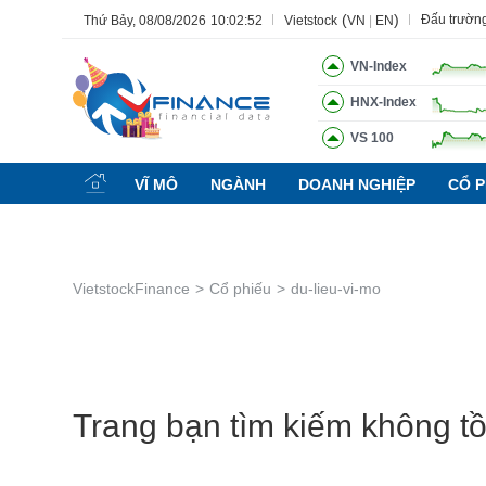
(
)
Đấu trườn
Thứ Bảy, 08/08/2026
10:02:52
Vietstock
VN
|
EN
VN-Index
HNX-Index
VS 100
Tất cả
Tính năng
Ngành
Mã chứng khoán
Lãnh đạ
VĨ MÔ
NGÀNH
DOANH NGHIỆP
CỔ P
Tính năng
(-)
VIETSTOCK
VietstockFinance
Cổ phiếu
du-lieu-vi-mo
CHỨNG KHOÁN
DOANH NGHIỆP
BẤT ĐỘNG SẢN
TÀI CHÍNH
Trang bạn tìm kiếm không tồn
HÀNG HÓA
KINH TẾ