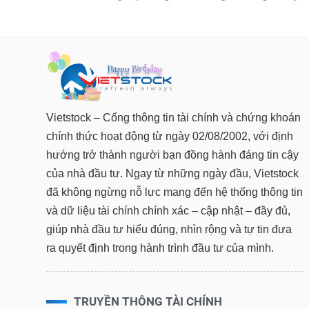
TÀI CHÍNH
CÔNG NGHỆ THÔNG TIN
DỊCH VỤ TRUYỀN THÔNG
TIỆN ÍCH
BẤT ĐỘNG SẢN
Vietstock – Cổng thông tin tài chính và chứng khoán
chính thức hoạt động từ ngày 02/08/2002, với định
Mã chứng khoán
(-)
hướng trở thành người bạn đồng hành đáng tin cậy
của nhà đầu tư. Ngay từ những ngày đầu, Vietstock
Tất cả
Cổ phiếu
Chỉ số
Chứng chỉ quỹ
Chứng quy
đã không ngừng nỗ lực mang đến hệ thống thông tin
và dữ liệu tài chính chính xác – cập nhật – đầy đủ,
Lãnh đạo
(-)
giúp nhà đầu tư hiểu đúng, nhìn rộng và tự tin đưa
Tất cả
Người nội bộ
Người liên quan
Cổ đông lớn
ra quyết định trong hành trình đầu tư của mình.
Tin tức
(-)
TRUYỀN THÔNG TÀI CHÍNH