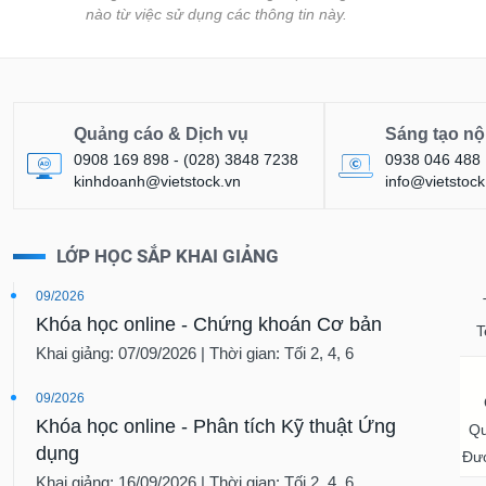
nào từ việc sử dụng các thông tin này.
Quảng cáo & Dịch vụ
Sáng tạo nộ
0908 169 898 - (028) 3848 7238
0938 046 488
kinhdoanh@vietstock.vn
info@vietstock
LỚP HỌC SẮP KHAI GIẢNG
ền
Hợp đồng tương lai
Trái phiếu
09/2026
Khóa học online - Chứng khoán Cơ bản
T
Khai giảng: 07/09/2026 | Thời gian: Tối 2, 4, 6
09/2026
Khóa học online - Phân tích Kỹ thuật Ứng
Qu
dụng
Đượ
Khai giảng: 16/09/2026 | Thời gian: Tối 2, 4, 6