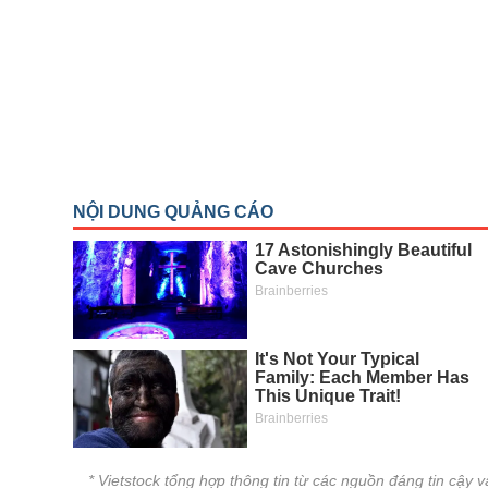
THẾ GIỚI
ĐÔNG DƯƠNG
TÀI CHÍNH CÁ NHÂN
PHÂN TÍCH
Ngành
(-)
VS-SECTOR
NĂNG LƯỢNG
NGUYÊN VẬT LIỆU
CÔNG NGHIỆP
TIÊU DÙNG KHÔNG THIẾT YẾU
TIÊU DÙNG THIẾT YẾU
CHĂM SÓC SỨC KHỎE
* Vietstock tổng hợp thông tin từ các nguồn đáng tin cậy 