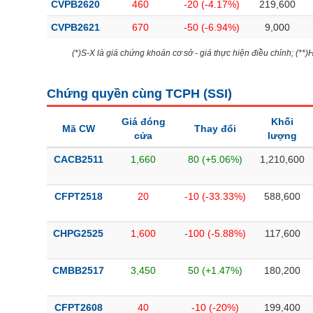
CVPB2620
460
-20 (-4.17%)
219,600
CVPB2621
670
-50 (-6.94%)
9,000
(*)S-X là giá chứng khoán cơ sở - giá thực hiện điều chỉnh; (**
Chứng quyền cùng TCPH (
SSI
)
Giá đóng
Khối
Mã CW
Thay đổi
cửa
lượng
CACB2511
1,660
80 (+5.06%)
1,210,600
CFPT2518
20
-10 (-33.33%)
588,600
CHPG2525
1,600
-100 (-5.88%)
117,600
CMBB2517
3,450
50 (+1.47%)
180,200
CFPT2608
40
-10 (-20%)
199,400