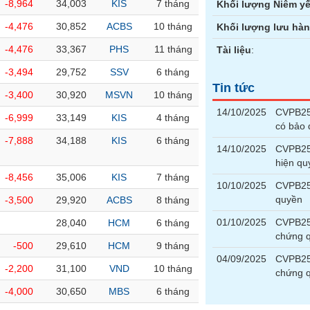
-8,964
34,003
KIS
7 tháng
Khối lượng Niêm yế
-4,476
30,852
ACBS
10 tháng
Khối lượng lưu hà
-4,476
33,367
PHS
11 tháng
Tài liệu
:
-3,494
29,752
SSV
6 tháng
Tin tức
-3,400
30,920
MSVN
10 tháng
14/10/2025
CVPB250
-6,999
33,149
KIS
4 tháng
có bảo
-7,888
34,188
KIS
6 tháng
14/10/2025
CVPB250
hiện qu
-8,456
35,006
KIS
7 tháng
10/10/2025
CVPB25
quyền
-3,500
29,920
ACBS
8 tháng
01/10/2025
CVPB250
28,040
HCM
6 tháng
chứng 
-500
29,610
HCM
9 tháng
04/09/2025
CVPB250
-2,200
31,100
VND
10 tháng
chứng 
-4,000
30,650
MBS
6 tháng