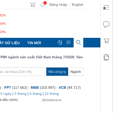
9+
Đăng nhập
English
|
.31%
.24%
.02%
ẤT DỮ LIỆU
TIN MỚI
ngành sản xuất Việt Nam tháng 7/2026: Sản lượng, số lượng đơn đ
Mã công ty
Ngành
) -
FPT
(117.662) -
MBB
(103.997) -
VCB
(94.717)
|
5 ngày
|
3 tháng
|
6 tháng
|
12 tháng
á điều chỉnh)
@Vietstock.vn