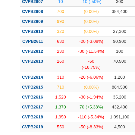
CVPB2607
10
-10 (-50%)
300
Bài viết của tác giả
(-)
CVPB2608
700
(0.00%)
384,400
CVPB2609
990
(0.00%)
Báo cáo phân tích
(-)
CVPB2610
320
(0.00%)
27,300
CVPB2611
630
-20 (-3.08%)
90,900
Thuật ngữ
(-)
CVPB2612
230
-30 (-11.54%)
100
Dịch vụ
(-)
CVPB2613
260
-60
70,500
(-18.75%)
Đào tạo
CVPB2614
310
-20 (-6.06%)
1,200
Sách tài chính
CVPB2615
710
(0.00%)
884,500
Công cụ đầu tư
CVPB2616
1,520
-30 (-1.94%)
35,200
CVPB2617
1,370
70 (+5.38%)
432,400
Truyền thông tài chính
CVPB2618
1,950
-110 (-5.34%)
1,091,100
Dữ liệu tài chính
CVPB2619
550
-50 (-8.33%)
4,500