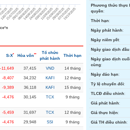
Phương thức thực 
13/07/2025
24/08/2025
25
07/10/2025
06/08/2025
21/09/2025
21/07/2025
03/09/2025
7/2025
15/10/2025
14/08/2025
29/09/2025
29/07/2025
11/09/2025
quyền
:
Thời hạn
:
ice*n
Ngày phát hành
:
Ngày niêm yết
:
Ngày giao dịch đầu 
Tổ chức
*
**
S-X
Hòa vốn
Thời hạn
phát hành
Ngày giao dịch cuố
cùng
:
-11,649
37,415
VND
14 tháng
ền
Hợp đồng tương lai
Trái phiếu
Ngày đáo hạn
:
-8,407
34,232
KAFI
12 tháng
Tỷ lệ chuyển đổi
:
-9,389
36,118
KAFI
15 tháng
TLCĐ điều chỉnh
:
-4,476
30,145
TCX
9 tháng
Giá phát hành
:
-5,459
31,697
TCX
12 tháng
Giá thực hiện
:
-4,476
29,948
SSI
9 tháng
Giá TH điều chỉnh
: