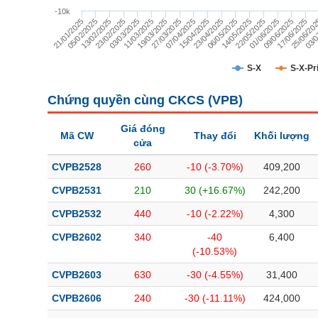
TÀI CHÍNH
-10k
21/01/2025
14/05/2025
11/03/2025
25/06/20
23/04/2025
23/02/2025
09/06/2025
07/04/2025
05/02/2025
22/05/2025
19/03/2025
03/0
06/05/2025
03/03/2025
17/06/2025
15/04/2025
13/02/2025
01/06/2025
27/03/2025
CÔNG NGHỆ THÔNG TIN
DỊCH VỤ TRUYỀN THÔNG
S-X
S-X-Pr
TIỆN ÍCH
Chứng quyền cùng CKCS (
VPB
)
BẤT ĐỘNG SẢN
Giá đóng
Mã CW
Thay đổi
Khối lượng
cửa
Mã chứng khoán
(-)
CVPB2528
260
-10 (-3.70%)
409,200
Tất cả
Cổ phiếu
Chỉ số
Chứng chỉ quỹ
Chứng quy
CVPB2531
210
30 (+16.67%)
242,200
CVPB2532
440
-10 (-2.22%)
4,300
Lãnh đạo
(-)
CVPB2602
340
-40
6,400
Tất cả
Người nội bộ
Người liên quan
Cổ đông lớn
(-10.53%)
CVPB2603
630
-30 (-4.55%)
31,400
Tin tức
(-)
CVPB2606
240
-30 (-11.11%)
424,000