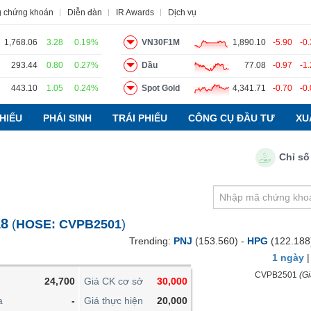
g chứng khoán
Diễn đàn
IR Awards
Dịch vụ
1,768.06
3.28
0.19%
VN30F1M
1,890.10
-5.90
-0
293.44
0.80
0.27%
Dầu
77.08
-0.97
-1
443.10
1.05
0.24%
Spot Gold
4,341.71
-0.70
-0
o
Tin tức
Báo cáo phân tích
Thuật ngữ
Dịch vụ
HIẾU
PHÁI SINH
TRÁI PHIẾU
CÔNG CỤ ĐẦU TƯ
XU
Chỉ số PMI 
VIETSTOCKFINANCE
VĨ MÔ
NGÀNH
18
(
HOSE:
CVPB2501
)
DOANH NGHIỆP
Trending:
PNJ
(153.560) -
HPG
(122.188
CỔ PHIẾU
1 ngày
PHÁI SINH
CVPB2501
(Gi
24,700
Giá CK cơ sở
30,000
TRÁI PHIẾU
a
-
Giá thực hiện
20,000