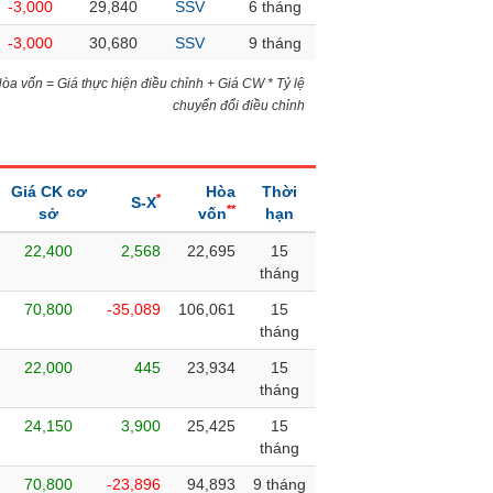
-3,000
29,840
SSV
6 tháng
-3,000
30,680
SSV
9 tháng
)Hòa vốn = Giá thực hiện điều chỉnh + Giá CW * Tỷ lệ
chuyển đổi điều chỉnh
Giá CK cơ
Hòa
Thời
*
S-X
**
sở
vốn
hạn
22,400
2,568
22,695
15
tháng
70,800
-35,089
106,061
15
tháng
22,000
445
23,934
15
tháng
24,150
3,900
25,425
15
tháng
70,800
-23,896
94,893
9 tháng