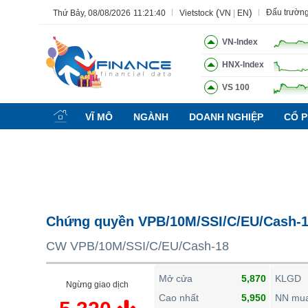
(
)
Đấu trườn
Thứ Bảy, 08/08/2026
11:21:41
Vietstock
VN
|
EN
VN-Index
HNX-Index
VS 100
Tất cả
Tính năng
Ngành
Mã chứng khoán
Lãnh đạ
VĨ MÔ
NGÀNH
DOANH NGHIỆP
CỔ P
Tính năng
(-)
VIETSTOCK
CHỨNG KHOÁN
DOANH NGHIỆP
Chứng quyền VPB/10M/SSI/C/EU/Cash-
BẤT ĐỘNG SẢN
CW VPB/10M/SSI/C/EU/Cash-18
TÀI CHÍNH
HÀNG HÓA
Mở cửa
5,870
KLGD
Ngừng giao dịch
KINH TẾ
Cao nhất
5,950
NN mu