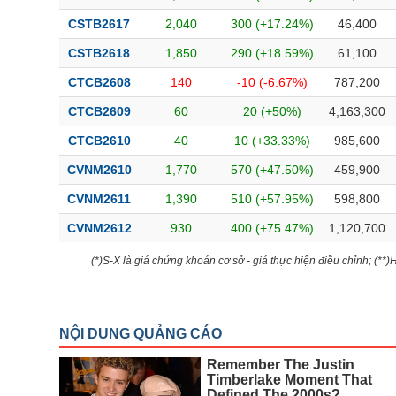
CSTB2617
2,040
300 (+17.24%)
46,400
CSTB2618
1,850
290 (+18.59%)
61,100
CTCB2608
140
-10 (-6.67%)
787,200
CTCB2609
60
20 (+50%)
4,163,300
CTCB2610
40
10 (+33.33%)
985,600
CVNM2610
1,770
570 (+47.50%)
459,900
CVNM2611
1,390
510 (+57.95%)
598,800
CVNM2612
930
400 (+75.47%)
1,120,700
(*)S-X là giá chứng khoán cơ sở - giá thực hiện điều chỉnh; (**