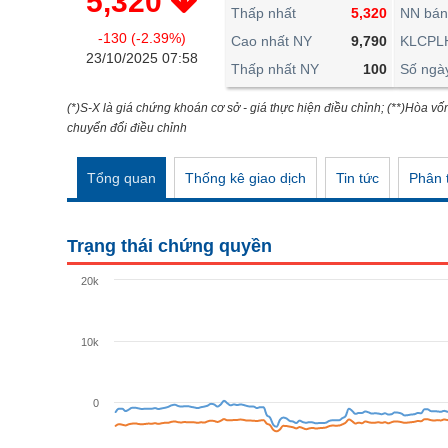
5,320
THẾ GIỚI
Thấp nhất
5,320
NN bán
-130 (-2.39%)
ĐÔNG DƯƠNG
Cao nhất NY
9,790
KLCPL
23/10/2025 07:58
Thấp nhất NY
100
Số ngà
TÀI CHÍNH CÁ NHÂN
PHÂN TÍCH
(*)S-X là giá chứng khoán cơ sở - giá thực hiện điều chỉnh; (**)Hòa vố
chuyển đổi điều chỉnh
Ngành
(-)
Tổng quan
Thống kê giao dịch
Tin tức
Phân t
VS-SECTOR
NĂNG LƯỢNG
Trạng thái chứng quyền
NGUYÊN VẬT LIỆU
20k
CÔNG NGHIỆP
TIÊU DÙNG KHÔNG THIẾT YẾU
10k
TIÊU DÙNG THIẾT YẾU
0
CHĂM SÓC SỨC KHỎE