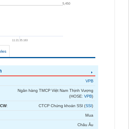
5,450
11:21:35.163
oles
n
VPB
Ngân hàng TMCP Việt Nam Thịnh Vượng
(HOSE:
VPB
)
 CW
:
CTCP Chứng khoán SSI (
SSI
)
Mua
Châu Âu