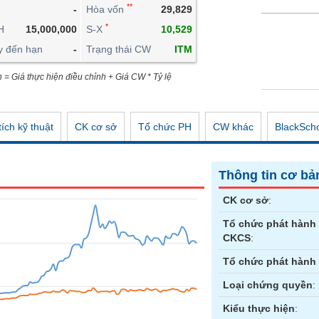
**
-
Hòa vốn
29,829
CÔNG CỤ ĐẦU TƯ
*
H
15,000,000
S-X
10,529
XUẤT DỮ LIỆU
y đến hạn
-
Trạng thái CW
ITM
TIN MỚI
n = Giá thực hiện điều chỉnh + Giá CW * Tỷ lệ
ích kỹ thuật
CK cơ sở
Tổ chức PH
CW khác
BlackSch
Thông tin cơ bả
CK cơ sở
:
Tổ chức phát hành
CKCS
:
Tổ chức phát hành
Loại chứng quyền
:
Kiểu thực hiện
: