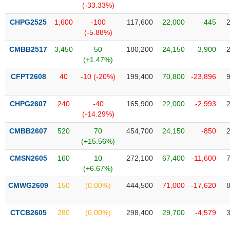
Tổng
VS-
(-33.33%)
quan
SECTOR
CHPG2525
1,600
-100
117,600
22,000
445
Giao
(-5.88%)
dịch
CMBB2517
3,450
50
180,200
24,150
3,900
Tài
(+1.47%)
chính
NĂNG
CFPT2608
40
-10 (-20%)
199,400
70,800
-23,896
Phân
LƯỢNG
tích
CHPG2607
kỹ
240
-40
165,900
22,000
-2,993
(-14.29%)
thuật
CMBB2607
Hồ
520
70
454,700
24,150
-850
NGUYÊN
(+15.56%)
sơ
VẬT
doanh
CMSN2605
160
10
272,100
67,400
-11,600
LIỆU
nghiệp
(+6.67%)
Tin
CMWG2609
150
(0.00%)
444,500
71,000
-17,620
tức
sự
CÔNG
kiện
CTCB2605
280
(0.00%)
298,400
29,700
-4,579
NGHIỆP
Tài