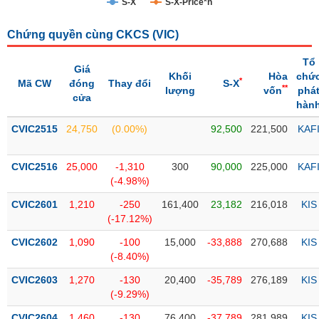
S-X
S-X-Price*n
Trạng
Chứng quyền cùng CKCS (
VIC
)
thái
NGÀNH
cổ
Tổ
phiếu
Giá
Khối
Hòa
chứ
*
Mã CW
đóng
Thay đổi
S-X
**
lượng
vốn
phá
Quy
cửa
hàn
DOANH
mô
NGHIỆP
thị
CVIC2515
24,750
(0.00%)
92,500
221,500
KAF
trường
Niêm
CVIC2516
25,000
-1,310
300
90,000
225,000
KAF
CỔ
yết
(-4.98%)
PHIẾU
Niêm
CVIC2601
1,210
-250
161,400
23,182
216,018
KIS
yết
(-17.12%)
mới
PHÁI
CVIC2602
1,090
-100
15,000
-33,888
270,688
KIS
Niêm
SINH
(-8.40%)
yết
CVIC2603
1,270
-130
20,400
-35,789
276,189
KIS
bổ
(-9.29%)
sung
TRÁI
CVIC2604
1,460
-130
76,400
-37,789
281,989
KIS