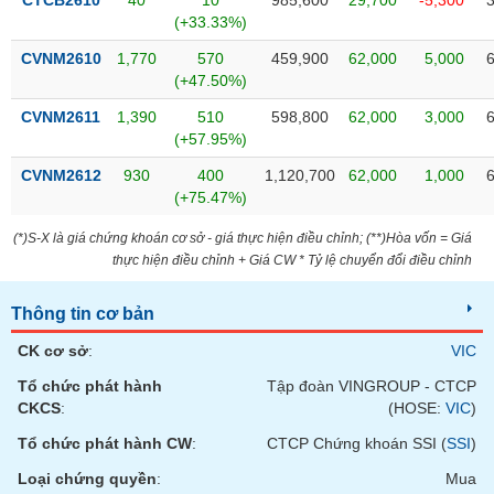
CTCB2610
40
10
985,600
29,700
-5,300
Tất cả
Cổ phiếu
Chỉ số
Chứng chỉ quỹ
Chứng q
(+33.33%)
CVNM2610
1,770
570
459,900
62,000
5,000
Lãnh
(+47.50%)
đạo
(-)
CVNM2611
1,390
510
598,800
62,000
3,000
(+57.95%)
Tất cả
Người nội bộ
Người liên quan
Cổ đông lớn
CVNM2612
930
400
1,120,700
62,000
1,000
(+75.47%)
Tin
tức
(-)
(*)S-X là giá chứng khoán cơ sở - giá thực hiện điều chỉnh; (**)Hòa vốn = Giá
thực hiện điều chỉnh + Giá CW * Tỷ lệ chuyển đổi điều chỉnh
Bài
Thông tin cơ bản
viết
của
CK cơ sở
:
VIC
tác
giả
Tổ chức phát hành
Tập đoàn VINGROUP - CTCP
(-)
CKCS
:
(HOSE:
VIC
)
Tổ chức phát hành CW
:
CTCP Chứng khoán SSI (
SSI
)
Báo
Loại chứng quyền
:
Mua
cáo