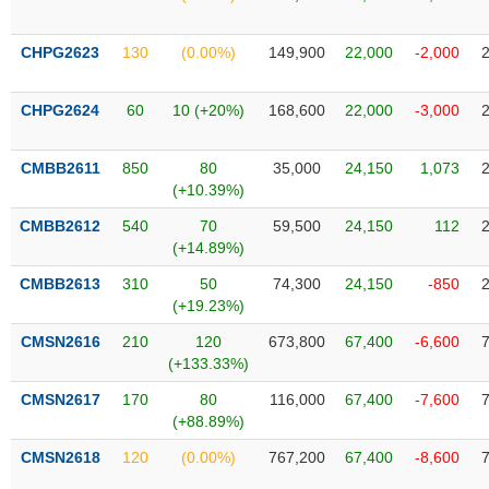
SÓC
SỨC
KHỎE
CHPG2623
130
(0.00%)
149,900
22,000
-2,000
CHPG2624
60
10 (+20%)
168,600
22,000
-3,000
TÀI
CMBB2611
850
80
35,000
24,150
1,073
CHÍNH
(+10.39%)
CMBB2612
540
70
59,500
24,150
112
(+14.89%)
CMBB2613
310
50
74,300
24,150
-850
CÔNG
(+19.23%)
NGHỆ
THÔNG
CMSN2616
210
120
673,800
67,400
-6,600
(+133.33%)
TIN
CMSN2617
170
80
116,000
67,400
-7,600
(+88.89%)
CMSN2618
120
(0.00%)
767,200
67,400
-8,600
DỊCH