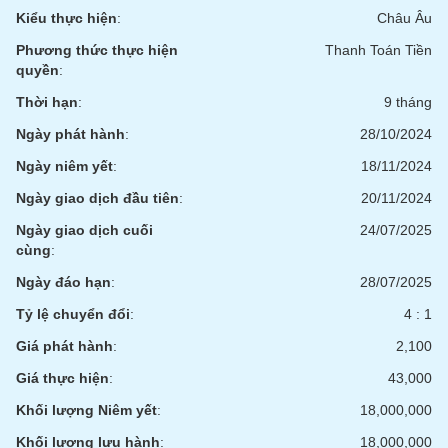
phân
Kiểu thực hiện
:
Châu Âu
tích
(-)
Phương thức thực hiện
Thanh Toán Tiền
quyền
:
Thời hạn
:
9 tháng
Thuật
ngữ
Ngày phát hành
:
28/10/2024
(-)
Ngày niêm yết
:
18/11/2024
Dịch
Ngày giao dịch đầu tiên
:
20/11/2024
vụ
(-)
Ngày giao dịch cuối
24/07/2025
cùng
:
Ngày đáo hạn
:
28/07/2025
Đào
Tỷ lệ chuyển đổi
:
4 : 1
tạo
Giá phát hành
:
2,100
Giá thực hiện
:
43,000
Khối lượng Niêm yết
:
18,000,000
Sách
tài
Khối lượng lưu hành
:
18,000,000