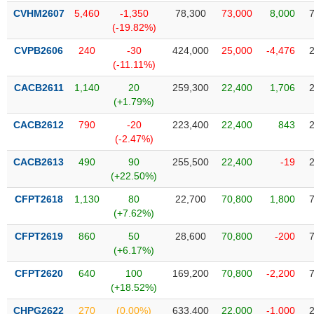
liệu
CVHM2607
5,460
-1,350
78,300
73,000
8,000
(-19.82%)
Tâm
CVPB2606
240
-30
424,000
25,000
-4,476
lý
TIÊU
(-11.11%)
thị
DÙNG
trường
KHÔNG
CACB2611
1,140
20
259,300
22,400
1,706
(+1.79%)
THIẾT
YẾU
CACB2612
790
-20
223,400
22,400
843
(-2.47%)
CACB2613
490
90
255,500
22,400
-19
(+22.50%)
TIÊU
CFPT2618
1,130
80
22,700
70,800
1,800
DÙNG
(+7.62%)
THIẾT
YẾU
CFPT2619
860
50
28,600
70,800
-200
(+6.17%)
CFPT2620
640
100
169,200
70,800
-2,200
(+18.52%)
CHĂM
CHPG2622
270
(0.00%)
633,400
22,000
-1,000