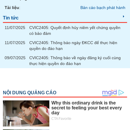
chính
Tài liệu
:
Bản cáo bạch phát hành
Tin tức
11/07/2025
CVIC2405: Quyết định hủy niêm yết chứng quyền
Công
có bảo đảm
cụ
đầu
11/07/2025
CVIC2405: Thông báo ngày ĐKCC để thực hiện
tư
quyền do đáo hạn
09/07/2025
CVIC2405: Thông báo về ngày đăng ký cuối cùng
thực hiện quyền do đáo hạn
Truyền
thông
tài
chính
Dữ
liệu