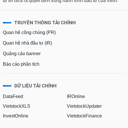
tự tin đưa ra quyết định trong hành trình đầu tư của mình.
TRUYỀN THÔNG TÀI CHÍNH
Quan hệ công chúng (PR)
Quan hệ nhà đầu tư (IR)
Quảng cáo banner
Báo cáo phân tích
DỮ LIỆU TÀI CHÍNH
DataFeed
IROnline
VietstockXLS
VietstockUpdater
InvestOnline
VietstockFinance