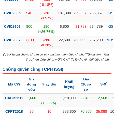
PHIẾU
Hủy
(-8.18%)
niêm
yết
CVIC2605
540
-20
187,300
-29,567
255,367
KIS
(-3.57%)
Theo
CÔNG
dõi
CVIC2606
900
190
6,800
-31,789
264,789
KIS
CỤ
đặc
(+26.76%)
ĐẦU
biệt
TƯ
CVIC2607
3,100
-280
22,500
-35,000
287,200
MB
Không
(-8.28%)
được
(*)S-X là giá chứng khoán cơ sở - giá thực hiện điều chỉnh; (**)Hòa vốn = Giá
ký
XUẤT
thực hiện điều chỉnh + Giá CW * Tỷ lệ chuyển đổi điều chỉnh
quỹ
DỮ
LIỆU
Danh
Chứng quyền cùng TCPH (
SSI
)
mục
ETF
Giá
Giá
Khối
*
Mã CW
đóng
Thay đổi
CK cơ
S-X
TIN
lượng
Cổ
cửa
sở
MỚI
phiếu
CACB2511
1,660
80
1,210,600
22,400
2,568
chi
Ngành
(+5.06%)
tiết
(-)
CFPT2518
20
-10
588,600
70,800
-35,089
10