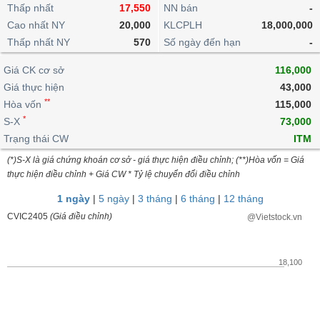
khoản
lai
Thấp nhất
17,550
NN bán
-
dịch
lỗ
Phân
Vĩ
Thống
Định
Cao nhất NY
20,000
KLCPLH
18,000,000
tích
mô
BẤT
Chứng
IR
Giao
kê
Chứng
giá
Thấp nhất NY
kỹ
570
Số ngày đến hạn
-
ĐỘNG
quyền
Awards
dịch
giao
quyền
thuật
SẢN
Nước
nội
dịch
Trái
Giá CK cơ sở
116,000
ngoài
Tổng
bộ
Bảng
phiếu
Giá thực hiện
43,000
Tin
quan
giá
Đào
doanh
Tự
**
Niên
tức
Hòa vốn
115,000
TÀI
trực
tạo
nghiệp
doanh
Thống
giám
*
S-X
73,000
CHÍNH
tuyến
kê
Top
Trạng thái CW
ITM
Tài
giao
Bộ
cổ
liệu
(*)S-X là giá chứng khoán cơ sở - giá thực hiện điều chỉnh; (**)Hòa vốn = Giá
dịch
Dịch
lọc
phiếu
cổ
HÀNG
thực hiện điều chỉnh + Giá CW * Tỷ lệ chuyển đổi điều chỉnh
vụ
cổ
Định
đông
HÓA
Bản
phiếu
1 ngày
|
5 ngày
|
3 tháng
|
6 tháng
|
12 tháng
giá
đồ
So
CVIC2405
(Giá điều chỉnh)
@Vietstock.vn
ngành
sánh
KINH
cổ
Thống
TẾ
phiếu
kê
18,100
giao
Báo
dịch
cáo
THẾ
phân
GIỚI