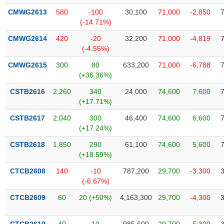
VỤ
CMWG2613
580
-100
30,100
71,000
-2,850
TRUYỀN
(-14.71%)
THÔNG
CMWG2614
420
-20
32,200
71,000
-4,819
(-4.55%)
CMWG2615
300
80
633,200
71,000
-6,788
TIỆN
(+36.36%)
ÍCH
CSTB2616
2,260
340
24,000
74,600
7,600
(+17.71%)
CSTB2617
2,040
300
46,400
74,600
6,600
(+17.24%)
BẤT
CSTB2618
1,850
290
61,100
74,600
5,600
ĐỘNG
(+18.59%)
SẢN
CTCB2608
140
-10
787,200
29,700
-3,300
(-6.67%)
Mã
chứng
CTCB2609
60
20 (+50%)
4,163,300
29,700
-4,300
khoán
(-)