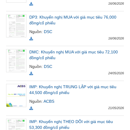
16/06/2026
Tất cả
Cổ phiếu
Chỉ số
Chứng chỉ quỹ
Chứng q
DP3: Khuyến nghị MUA với giá mục tiêu 76,000
Lãnh
đồng/cổ phiếu
đạo
Nguồn
:
DSC
(-)
16/06/2026
Tất cả
Người nội bộ
Người liên quan
Cổ đông lớn
DMC: Khuyến nghị MUA với giá mục tiêu 72,100
đồng/cổ phiếu
Tin
tức
Nguồn
:
DSC
(-)
24/05/2026
IMP: Khuyến nghị TRUNG LẬP với giá mục tiêu
Bài
44,500 đồng/cổ phiếu
viết
của
Nguồn
:
ACBS
tác
21/05/2026
giả
(-)
IMP: Khuyến nghị THEO DÕI với giá mục tiêu
53,300 đồng/cổ phiếu