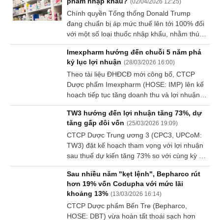
phẩm nhập khẩu?
(
02/04/2026 12:25
)
Chính quyền Tổng thống Donald Trump
đang chuẩn bị áp mức thuế lên tới 100% đối
với một số loại thuốc nhập khẩu, nhằm thúc
đẩy các hãng dược chuyển sản xuất về Mỹ.
Imexpharm hướng đến chuỗi 5 năm phá
kỷ lục lợi nhuận
(
28/03/2026 16:00
)
Theo tài liệu ĐHĐCĐ mới công bố, CTCP
Dược phẩm Imexpharm (HOSE: IMP) lên kế
hoạch tiếp tục tăng doanh thu và lợi nhuận
so với năm trước. Đáng nói, năm 2025,
TW3 hướng đến lợi nhuận tăng 73%, dự
Imexpharm đã có lần thứ 4 phá kỷ lục lợi
tăng gấp đôi vốn
(
25/03/2026 19:09
)
nhuận thu về trong một năm tài chính.
CTCP Dược Trung ương 3 (CPC3, UPCoM:
TW3) đặt kế hoạch tham vọng với lợi nhuận
sau thuế dự kiến tăng 73% so với cùng kỳ đi
lùi. Bên cạnh đó, Doanh nghiệp dự trình việc
Sau nhiều năm "kẹt lệnh", Bepharco rút
tăng gấp đôi vốn điều lệ thông qua 2
hơn 19% vốn Codupha với mức lãi
phương án phát hành cổ phiếu.
khoảng 13%
(
13/03/2026 16:14
)
CTCP Dược phẩm Bến Tre (Bepharco,
HOSE: DBT) vừa hoàn tất thoái sạch hơn