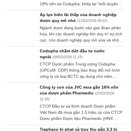
19% vốn tại Codupha, khép lại "mối duyên"
kéo dài hơn 1 thập niên. Giá trị giao dịch
Áp lực biên lãi thấp của doanh nghiệp
ước tính hơn 44.5 tỷ đồng, tương đương
dược quy mô nhỏ
(
12/03/2026 09:02
)
mức lãi khoảng 13% so với giá gốc đầu tư.
Ngành dược đang bước vào giai đoạn phân
hóa, khi các doanh nghiệp lớn duy trì sự tích
cực, còn doanh nghiệp quy mô vừa và nhỏ
đối mặt áp lực vốn, biên lãi mỏng và sự thận
Codupha chấm dứt đầu tư nước
trọng ngày một lớn từ dòng tiền trên thị
ngoài
(
09/03/2026 11:15
)
trường.
CTCP Dược phẩm Trung ương Codupha
(UPCoM: CDP) thông báo thay đổi mô hình
công ty và loại BCTC áp dụng cho năm
2026. Theo đó, không còn công bố BCTC
Công ty con của JVC mua gần 16% vốn
hợp nhất do không có công ty con trực
của dược phẩm Pharmedic
(
25/02/2026
thuộc.
11:30
)
CTCP Đầu tư và Kinh doanh Dược phẩm
Việt Nam đã mua gần 1.5 triệu cp của CTCP
Dược phẩm Dược liệu Pharmedic (HNX:
PMC) và trở thành cổ đông lớn sở hữu
Traphaco bị phạt và truy thu gần 3.3 tỷ
15.89% vốn tại đây từ ngày 11/02.