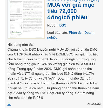
MUA với giá mục
SÓC
SỨC
tiêu 72,000
KHỎE
đồng/cổ phiếu
Nguồn
:
DSC
Loại báo cáo
:
Phân tích Doanh
nghiệp
TÀI
CHÍNH
Nội dung tóm tắt
:
Chứng khoán DSC khuyến nghị MUA đối với cổ phiếu DMC
của CTCP Xuất nhập khẩu Y tế DOMESCO với giá mục tiêu
cho 6 tháng cuối năm 2026 là 72.000 đồng/cp, tương ứng
tiềm năng tăng giá là 24% so với thị giá hiện tại là 58.000
CÔNG
đồng. Trong quý 2 năm 2026, DMC ghi nhận doanh thu
NGHỆ
thuần và LNTT đi ngang đạt lần lượt 519 tỷ đồng (+1,7%
THÔNG
YoY) và 71 tỷ đồng (+78% YoY). Doanh nghiệp đã hoàn
TIN
thành 47% kế hoạch doanh thu thuần và 48% kế hoạch lợi
nhuận sau thuế cả năm. Dự phóng doanh thu thuần cả năm
đạt 2.230 tỷ đồng và LNST đạt 268 tỷ đồng. Cổ tức bằng
tiền mặt dự kiến là 25%.
06/08/2026
DỊCH