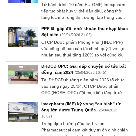
Từ hành trình 10 năm EU-GMP, Imexpharm
Dữ
tiếp tục phát huy vị thế dẫn đầu, đồng thời
liệu
tăng tốc mở rộng thị trường, tập trung vào
tài
danh mục sản phẩm giá trị cao và nâng cao
chính
PPP lãi gấp đôi nhờ khoản thu nhập khác
hiệu quả vận hành với sự tham gia của cổ
đột biến
(
29/04/2026 21:02
)
đông chiến lược.
CTCP Dược phẩm Phong Phú (HNX: PPP)
vừa công bố báo cáo tài chính quý 1 với lợi
nhuận sau thuế tăng 120% so với cùng kỳ.
ĐHĐCĐ OPC: Giải đáp chuyện cổ tức bất
đồng năm 2024
(
25/04/2026 16:45
)
Tại ĐHĐCĐ thường niên năm 2026 tổ chức
vào sáng ngày 25/04, CTCP Dược phẩm
OPC (HOSE: OPC) đặt mục tiêu tăng trưởng
và trở lại chia cổ tức, bao gồm cả phần lợi
Imexpharm (IMP) kỳ vọng “cú hích” từ
nhuận giữ lại chưa chia cổ tức năm 2024 do
ông lớn dược Trung Quốc
(
25/04/2026
ĐHĐCĐ 2025 không thông qua.
16:02
)
Trong định hướng đầu tư, Livzon
Pharmaceutical cam kết duy trì ổn định chiến