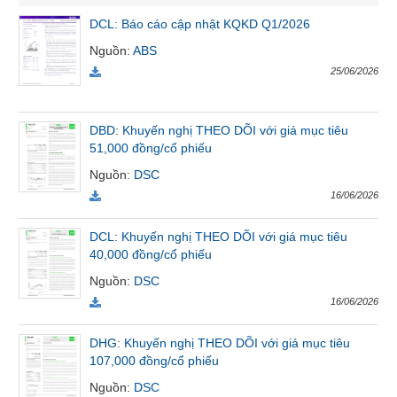
VỤ
DCL: Báo cáo cập nhật KQKD Q1/2026
TRUYỀN
Nguồn
:
ABS
THÔNG
25/06/2026
DBD: Khuyến nghị THEO DÕI với giá mục tiêu
TIỆN
51,000 đồng/cổ phiếu
ÍCH
Nguồn
:
DSC
16/06/2026
DCL: Khuyến nghị THEO DÕI với giá mục tiêu
BẤT
40,000 đồng/cổ phiếu
ĐỘNG
Nguồn
:
DSC
SẢN
16/06/2026
Mã
DHG: Khuyến nghị THEO DÕI với giá mục tiêu
chứng
107,000 đồng/cổ phiếu
khoán
(-)
Nguồn
:
DSC