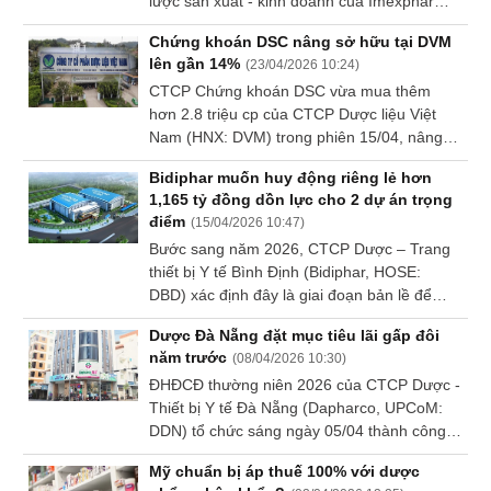
lược sản xuất - kinh doanh của Imexpharm,
đồng thời mở rộng danh mục sản phẩm
Chứng khoán DSC nâng sở hữu tại DVM
công nghệ cao trên các dây chuyền đạt
lên gần 14%
(
23/04/2026 10:24
)
chuẩn EU-GMP. Theo lãnh đạo Imexpharm,
CTCP Chứng khoán DSC vừa mua thêm
sự tham gia của cổ đông chiến lược này sẽ
hơn 2.8 triệu cp của CTCP Dược liệu Việt
giúp Công ty nâng cao năng lực R&D và tiếp
Nam (HNX: DVM) trong phiên 15/04, nâng tỷ
cận công nghệ tiên tiến, phù hợp với chiến
lệ sở hữu từ 7.88% lên 13.9%, tương ứng
lược phát triển tổ hợp nhà máy Dược phẩm
Bidiphar muốn huy động riêng lẻ hơn
6.54 triệu cp.
Cát Khánh.
1,165 tỷ đồng dồn lực cho 2 dự án trọng
điểm
(
15/04/2026 10:47
)
Bước sang năm 2026, CTCP Dược – Trang
thiết bị Y tế Bình Định (Bidiphar, HOSE:
DBD) xác định đây là giai đoạn bản lề để
củng cố nội lực và tạo động lực tăng trưởng
Dược Đà Nẵng đặt mục tiêu lãi gấp đôi
mới thông qua các dự án trọng điểm.
năm trước
(
08/04/2026 10:30
)
ĐHĐCĐ thường niên 2026 của CTCP Dược -
Thiết bị Y tế Đà Nẵng (Dapharco, UPCoM:
DDN) tổ chức sáng ngày 05/04 thành công
với các mục tiêu tăng trưởng mạnh được
Mỹ chuẩn bị áp thuế 100% với dược
thông qua.