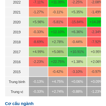
-7.11
%
+11.39
%
-2.25
%
-2.08
%
2022
Trạng
-1.27
%
-0.11
%
+5.35
%
-1.49
%
2021
thái
NGÀNH
cổ
+5.98
%
-5.81
%
-15.84
%
+14.28
%
2020
phiếu
-0.33
%
+12.10
%
+6.36
%
-2.34
%
Quy
2019
mô
DOANH
-8.69
%
+2.78
%
-0.44
%
-7.92
%
thị
2018
NGHIỆP
trường
+4.99
%
+5.06
%
+10.91
%
+0.95
%
2017
Niêm
yết
CỔ
-2.23
%
+22.75
%
+1.38
%
+2.06
%
2016
PHIẾU
Niêm
-0.42
%
-3.10
%
-0.97
%
2015
yết
mới
PHÁI
-0.13%
+4.75%
+0.06%
+0.09%
Trung bình
Niêm
SINH
yết
-0.33%
+2.74%
-0.88%
-1.23%
Trung vị
bổ
sung
TRÁI
Cơ cấu ngành