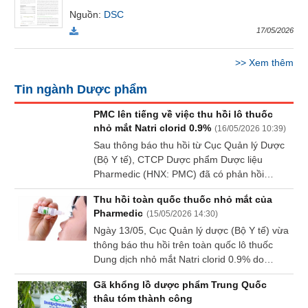
Báo
Nguồn
:
DSC
cáo
17/05/2026
phân
tích
>>
Xem thêm
(-)
Tin ngành Dược phẩm
Thuật
PMC lên tiếng về việc thu hồi lô thuốc
ngữ
nhỏ mắt Natri clorid 0.9%
(
16/05/2026 10:39
)
(-)
Sau thông báo thu hồi từ Cục Quản lý Dược
(Bộ Y tế), CTCP Dược phẩm Dược liệu
Pharmedic (HNX: PMC) đã có phản hồi
Dịch
vụ
chính thức liên quan đến lô thuốc Dung dịch
Thu hồi toàn quốc thuốc nhỏ mắt của
(-)
nhỏ mắt Natri clorid 0.9% không đạt tiêu
Pharmedic
(
15/05/2026 14:30
)
chuẩn chất lượng.
Ngày 13/05, Cục Quản lý dược (Bộ Y tế) vừa
thông báo thu hồi trên toàn quốc lô thuốc
Đào
Dung dịch nhỏ mắt Natri clorid 0.9% do
tạo
không đạt tiêu chuẩn chất lượng về chỉ tiêu
Gã khổng lồ dược phẩm Trung Quốc
độ trong, thuộc mức độ vi phạm 3.
thâu tóm thành công