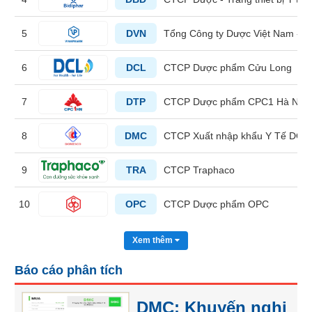
liệu
5
DVN
Tổng Công ty Dược Việt Nam - 
Tâm
lý
TIÊU
6
DCL
CTCP Dược phẩm Cửu Long
thị
DÙNG
trường
KHÔNG
7
DTP
CTCP Dược phẩm CPC1 Hà Nội
THIẾT
YẾU
8
DMC
CTCP Xuất nhập khẩu Y Tế DO
9
TRA
CTCP Traphaco
TIÊU
10
OPC
CTCP Dược phẩm OPC
DÙNG
THIẾT
YẾU
Xem thêm
Báo cáo phân tích
DMC: Khuyến nghị
CHĂM