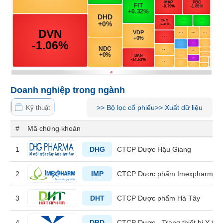
Tổng
VS-
quan
SECTOR
Giao
dịch
Tài
chính
NĂNG
Phân
LƯỢNG
Doanh nghiệp trong ngành
tích
kỹ
>>
Bộ lọc cổ phiếu
>>
Xuất dữ liệu
Kỹ thuật
thuật
Hồ
#
Mã chứng khoán
NGUYÊN
sơ
VẬT
doanh
1
DHG
CTCP Dược Hậu Giang
nghiệp
LIỆU
2
IMP
CTCP Dược phẩm Imexpharm
Tin
tức
sự
3
DHT
CTCP Dược phẩm Hà Tây
kiện
CÔNG
NGHIỆP
Tài
4
DBD
CTCP Dược - Trang thiết bị Y tế B