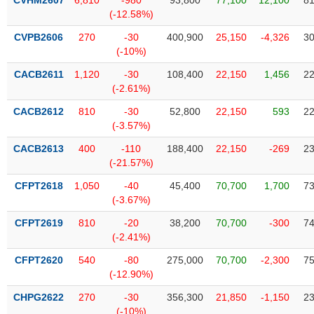
CVHM2607
6,810
-980
93,800
77,100
12,100
81
Tất cả
Cổ phiếu
Chỉ số
Chứng chỉ quỹ
Chứng q
(-12.58%)
CVPB2606
270
-30
400,900
25,150
-4,326
30
Lãnh
(-10%)
đạo
(-)
CACB2611
1,120
-30
108,400
22,150
1,456
22
(-2.61%)
Tất cả
Người nội bộ
Người liên quan
Cổ đông lớn
CACB2612
810
-30
52,800
22,150
593
22
(-3.57%)
Tin
tức
CACB2613
400
-110
188,400
22,150
-269
23
(-)
(-21.57%)
CFPT2618
1,050
-40
45,400
70,700
1,700
73
Bài
(-3.67%)
viết
của
CFPT2619
810
-20
38,200
70,700
-300
74
tác
(-2.41%)
giả
(-)
CFPT2620
540
-80
275,000
70,700
-2,300
75
(-12.90%)
Báo
CHPG2622
270
-30
356,300
21,850
-1,150
23
cáo
(-10%)