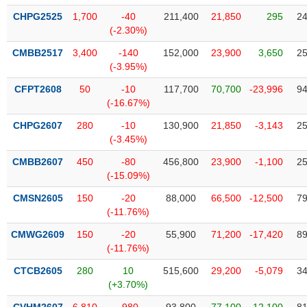
VỤ
CHPG2525
1,700
-40
211,400
21,850
295
24
TRUYỀN
(-2.30%)
THÔNG
CMBB2517
3,400
-140
152,000
23,900
3,650
25
(-3.95%)
CFPT2608
50
-10
117,700
70,700
-23,996
94
TIỆN
(-16.67%)
ÍCH
CHPG2607
280
-10
130,900
21,850
-3,143
25
(-3.45%)
CMBB2607
450
-80
456,800
23,900
-1,100
25
(-15.09%)
BẤT
CMSN2605
150
-20
88,000
66,500
-12,500
79
ĐỘNG
(-11.76%)
SẢN
CMWG2609
150
-20
55,900
71,200
-17,420
89
(-11.76%)
Mã
chứng
CTCB2605
280
10
515,600
29,200
-5,079
34
khoán
(-)
(+3.70%)