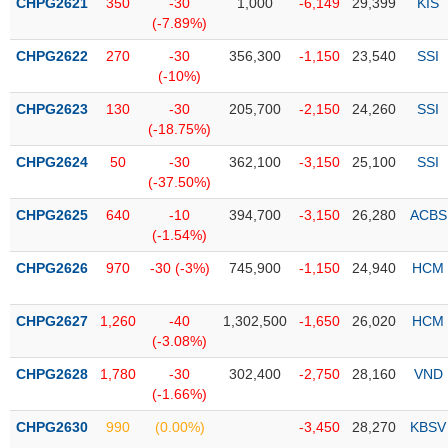
CHPG2621
350
-30
1,000
-6,149
29,399
KIS
liệu
(-7.89%)
CHPG2622
Tâm
270
-30
356,300
-1,150
23,540
SSI
(-10%)
lý
TIÊU
thị
DÙNG
CHPG2623
130
-30
205,700
-2,150
24,260
SSI
trường
KHÔNG
(-18.75%)
THIẾT
CHPG2624
50
-30
362,100
-3,150
25,100
SSI
YẾU
(-37.50%)
CHPG2625
640
-10
394,700
-3,150
26,280
ACBS
(-1.54%)
TIÊU
CHPG2626
970
-30 (-3%)
745,900
-1,150
24,940
HCM
DÙNG
THIẾT
CHPG2627
1,260
-40
1,302,500
-1,650
26,020
HCM
YẾU
(-3.08%)
CHPG2628
1,780
-30
302,400
-2,750
28,160
VND
(-1.66%)
CHPG2630
990
(0.00%)
-3,450
28,270
KBSV
CHĂM