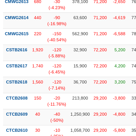
chính
CMWG2613
680
-30
378,100
71,200
-2,650
76
(-4.23%)
CMWG2614
440
-90
63,600
71,200
-4,619
77
(-16.98%)
Công
CMWG2615
220
-150
562,900
71,200
-6,588
78
cụ
(-40.54%)
đầu
tư
CSTB2616
1,920
-120
32,900
72,200
5,200
74
(-5.88%)
CSTB2617
1,740
-120
15,900
72,200
4,200
74
(-6.45%)
Truyền
CSTB2618
1,560
-120
36,700
72,200
3,200
75
thông
(-7.14%)
tài
chính
CTCB2608
150
-20
213,800
29,200
-3,800
33
(-11.76%)
CTCB2609
40
-40
1,250,900
29,200
-4,800
34
(-50%)
Dữ
CTCB2610
30
-10
1,058,700
29,200
-5,800
35
liệu