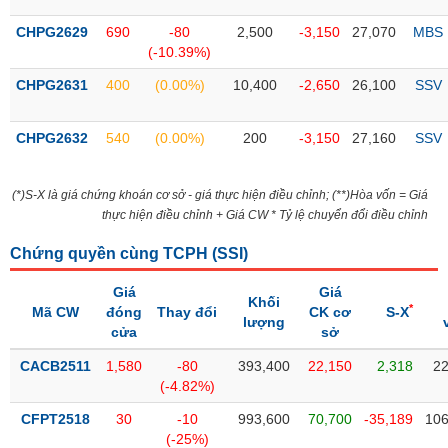
SÓC
SỨC
CHPG2629
690
-80
2,500
-3,150
27,070
MBS
KHỎE
(-10.39%)
CHPG2631
400
(0.00%)
10,400
-2,650
26,100
SSV
CHPG2632
540
(0.00%)
200
-3,150
27,160
SSV
TÀI
CHÍNH
(*)S-X là giá chứng khoán cơ sở - giá thực hiện điều chỉnh; (**)Hòa vốn = Giá
thực hiện điều chỉnh + Giá CW * Tỷ lệ chuyển đổi điều chỉnh
Chứng quyền cùng TCPH (
SSI
)
CÔNG
NGHỆ
Giá
Giá
Khối
*
Mã CW
THÔNG
đóng
Thay đổi
CK cơ
S-X
lượng
cửa
sở
TIN
CACB2511
1,580
-80
393,400
22,150
2,318
22
(-4.82%)
CFPT2518
30
-10
993,600
70,700
-35,189
106
DỊCH
(-25%)