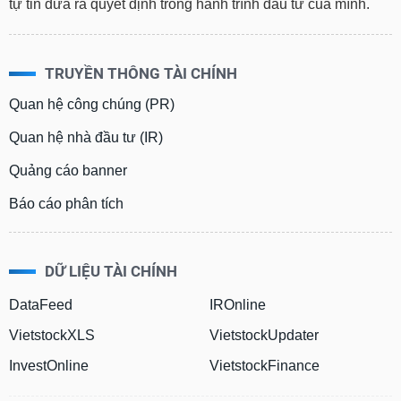
tự tin đưa ra quyết định trong hành trình đầu tư của mình.
TRUYỀN THÔNG TÀI CHÍNH
Quan hệ công chúng (PR)
Quan hệ nhà đầu tư (IR)
Quảng cáo banner
Báo cáo phân tích
DỮ LIỆU TÀI CHÍNH
DataFeed
IROnline
VietstockXLS
VietstockUpdater
InvestOnline
VietstockFinance