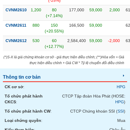
(-25%)
tài
chính
CVNM2610
1,200
80
177,000
59,000
2,000
61
(+7.14%)
CVNM2611
880
150
166,500
59,000
62
(+20.55%)
CVNM2612
530
60
2,584,400
59,000
-2,000
63
(+12.77%)
(*)S-X là giá chứng khoán cơ sở - giá thực hiện điều chỉnh; (**)Hòa vốn = Giá
thực hiện điều chỉnh + Giá CW * Tỷ lệ chuyển đổi điều chỉnh
Thông tin cơ bản
CK cơ sở
:
HPG
Tổ chức phát hành
CTCP Tập đoàn Hòa Phát (HOSE:
CKCS
:
HPG
)
Tổ chức phát hành CW
:
CTCP Chứng khoán SSI (
SSI
)
Loại chứng quyền
:
Mua
Kiểu thực hiện
:
Châu Âu