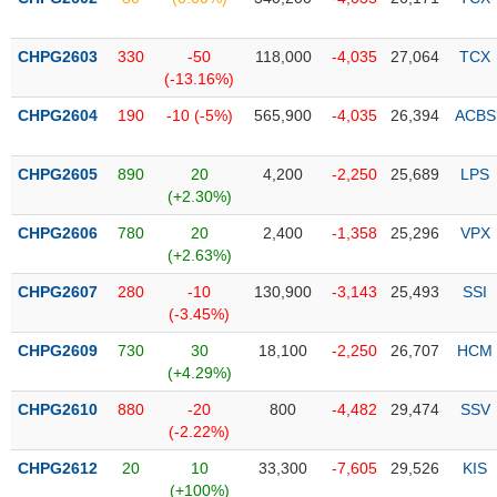
PHIẾU
Hủy
niêm
yết
CHPG2603
330
-50
118,000
-4,035
27,064
TCX
(-13.16%)
Theo
CÔNG
dõi
CHPG2604
190
-10 (-5%)
565,900
-4,035
26,394
ACBS
CỤ
đặc
ĐẦU
biệt
TƯ
CHPG2605
890
20
4,200
-2,250
25,689
LPS
Không
(+2.30%)
được
CHPG2606
780
20
2,400
-1,358
25,296
VPX
ký
XUẤT
(+2.63%)
quỹ
DỮ
LIỆU
CHPG2607
280
-10
130,900
-3,143
25,493
SSI
Danh
(-3.45%)
mục
ETF
CHPG2609
730
30
18,100
-2,250
26,707
HCM
TIN
(+4.29%)
Cổ
MỚI
CHPG2610
phiếu
880
-20
800
-4,482
29,474
SSV
(-2.22%)
chi
Ngành
tiết
(-)
CHPG2612
20
10
33,300
-7,605
29,526
KIS
(+100%)