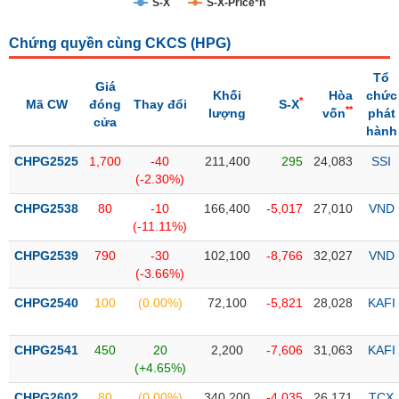
S-X
S-X-Price*n
Trạng
Chứng quyền cùng CKCS (
HPG
)
thái
NGÀNH
cổ
Tổ
phiếu
Giá
Khối
Hòa
chức
*
Mã CW
đóng
Thay đổi
S-X
**
lượng
vốn
phát
Quy
cửa
hành
DOANH
mô
NGHIỆP
thị
CHPG2525
1,700
-40
211,400
295
24,083
SSI
trường
(-2.30%)
Niêm
CHPG2538
80
-10
166,400
-5,017
27,010
VND
CỔ
yết
(-11.11%)
PHIẾU
Niêm
CHPG2539
790
-30
102,100
-8,766
32,027
VND
yết
(-3.66%)
mới
PHÁI
CHPG2540
100
(0.00%)
72,100
-5,821
28,028
KAFI
Niêm
SINH
yết
CHPG2541
450
20
2,200
-7,606
31,063
KAFI
bổ
(+4.65%)
sung
TRÁI
CHPG2602
80
(0.00%)
340,200
-4,035
26,171
TCX