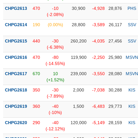
Tổng
VS-
quan
CHPG2613
470
-10
30,900
-4,928
28,876
PHS
SECTOR
(-2.08%)
Giao
dịch
CHPG2614
190
(0.00%)
28,800
-3,589
26,117
SSV
Tài
chính
CHPG2615
440
-30
260,200
-4,035
27,456
SSV
NĂNG
(-6.38%)
Phân
LƯỢNG
tích
CHPG2616
470
-80
119,900
-2,250
25,980
MSVN
kỹ
(-14.55%)
thuật
CHPG2617
670
10
239,000
-3,550
28,080
MSVN
Hồ
(+1.52%)
NGUYÊN
sơ
VẬT
CHPG2618
350
-30
2,000
-7,038
30,288
KIS
doanh
LIỆU
(-7.89%)
nghiệp
CHPG2619
360
-40
1,500
-6,483
29,773
KIS
Tin
(-10%)
tức
sự
CHPG2620
290
-40
120,000
-5,149
28,159
KIS
CÔNG
kiện
(-12.12%)
NGHIỆP
Tài