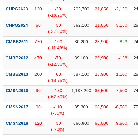
phân
tích
CHPG2623
130
-30
205,700
21,850
-2,150
24
(-)
(-18.75%)
CHPG2624
50
-30
362,100
21,850
-3,150
25
(-37.50%)
Thuật
ngữ
(-)
CMBB2611
770
-100
60,200
23,900
823
24
(-11.49%)
CMBB2612
470
-70
39,100
23,900
-138
24
Dịch
(-12.96%)
vụ
(-)
CMBB2613
260
-60
587,100
23,900
-1,100
25
(-18.75%)
CMSN2616
90
-150
1,187,200
66,500
-7,500
74
Đào
(-62.50%)
tạo
CMSN2617
90
-110
85,300
66,500
-8,500
75
(-55%)
CMSN2618
120
-30
660,800
66,500
-9,500
76
Sách
(-20%)
tài