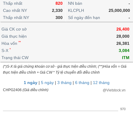
khoản
lai
Thấp nhất
820
NN bán
-
dịch
lỗ
Phân
Vĩ
Thống
Định
Cao nhất NY
2,330
KLCPLH
25,000,000
tích
mô
BẤT
Chứng
IR
Giao
kê
Chứng
giá
Thấp nhất NY
kỹ
300
Số ngày đến hạn
-
ĐỘNG
quyền
Awards
dịch
giao
quyền
thuật
SẢN
Nước
nội
dịch
Trái
Giá CK cơ sở
26,400
ngoài
Tổng
bộ
Bảng
phiếu
Giá thực hiện
28,000
Tin
quan
giá
Đào
doanh
Tự
**
Niên
tức
Hòa vốn
26,381
TÀI
trực
tạo
nghiệp
doanh
Thống
giám
*
S-X
3,084
CHÍNH
tuyến
kê
Top
Trạng thái CW
ITM
Tài
giao
Bộ
cổ
liệu
(*)S-X là giá chứng khoán cơ sở - giá thực hiện điều chỉnh; (**)Hòa vốn = Giá
dịch
Dịch
lọc
phiếu
cổ
HÀNG
thực hiện điều chỉnh + Giá CW * Tỷ lệ chuyển đổi điều chỉnh
vụ
cổ
Định
đông
HÓA
Bản
phiếu
1 ngày
|
5 ngày
|
3 tháng
|
6 tháng
|
12 tháng
giá
đồ
So
CHPG2406
(Giá điều chỉnh)
@Vietstock.vn
ngành
sánh
KINH
cổ
Thống
TẾ
phiếu
kê
970
giao
Báo
dịch
cáo
THẾ
phân
GIỚI