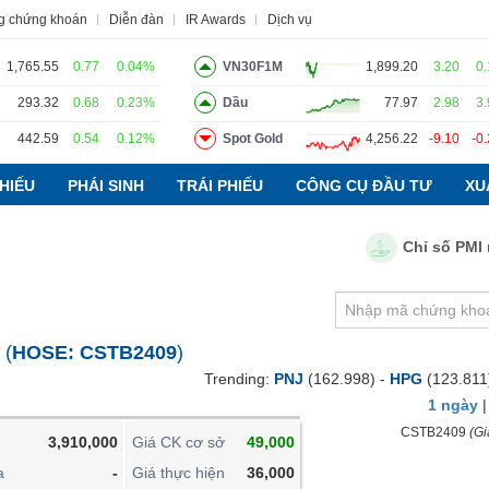
g chứng khoán
Diễn đàn
IR Awards
Dịch vụ
1,765.55
0.77
0.04%
VN30F1M
1,899.20
3.20
0
293.32
0.68
0.23%
Dầu
77.97
2.98
3
442.59
0.54
0.12%
Spot Gold
4,256.22
-9.10
-0
o
Tin tức
Báo cáo phân tích
Thuật ngữ
Dịch vụ
HIẾU
PHÁI SINH
TRÁI PHIẾU
CÔNG CỤ ĐẦU TƯ
XU
Chỉ số PMI ngàn
VIETSTOCKFINANCE
VĨ MÔ
NGÀNH
(
HOSE:
CSTB2409
)
DOANH NGHIỆP
Trending:
PNJ
(162.998) -
HPG
(123.811
CỔ PHIẾU
1 ngày
PHÁI SINH
CSTB2409
(Gi
3,910,000
Giá CK cơ sở
49,000
TRÁI PHIẾU
a
-
Giá thực hiện
36,000