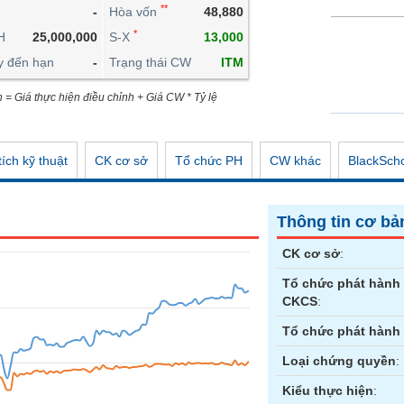
**
-
Hòa vốn
48,880
CÔNG CỤ ĐẦU TƯ
*
H
25,000,000
S-X
13,000
XUẤT DỮ LIỆU
y đến hạn
-
Trạng thái CW
ITM
TIN MỚI
n = Giá thực hiện điều chỉnh + Giá CW * Tỷ lệ
ích kỹ thuật
CK cơ sở
Tổ chức PH
CW khác
BlackSch
Thông tin cơ bả
CK cơ sở
:
Tổ chức phát hành
CKCS
:
Tổ chức phát hành
Loại chứng quyền
:
Kiểu thực hiện
: