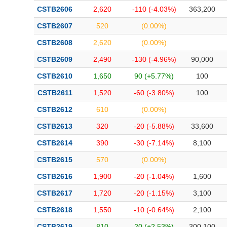
Bài viết của tác giả
(-)
CSTB2606
2,620
-110 (-4.03%)
363,200
CSTB2607
520
(0.00%)
Báo cáo phân tích
(-)
CSTB2608
2,620
(0.00%)
CSTB2609
2,490
-130 (-4.96%)
90,000
Thuật ngữ
(-)
CSTB2610
1,650
90 (+5.77%)
100
CSTB2611
1,520
-60 (-3.80%)
100
Dịch vụ
(-)
CSTB2612
610
(0.00%)
Đào tạo
CSTB2613
320
-20 (-5.88%)
33,600
CSTB2614
390
-30 (-7.14%)
8,100
Sách tài chính
CSTB2615
570
(0.00%)
Công cụ đầu tư
CSTB2616
1,900
-20 (-1.04%)
1,600
Truyền thông tài chính
CSTB2617
1,720
-20 (-1.15%)
3,100
Dữ liệu tài chính
CSTB2618
1,550
-10 (-0.64%)
2,100
CSTB2619
810
20 (+2.53%)
300,100