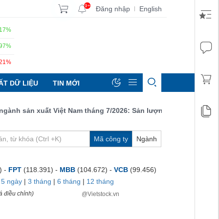
9+
Đăng nhập
English
|
.17%
.97%
.21%
ẤT DỮ LIỆU
TIN MỚI
h sản xuất Việt Nam tháng 7/2026: Sản lượng, số lượng đơn đặt h
Mã công ty
Ngành
) -
FPT
(118.391) -
MBB
(104.672) -
VCB
(99.456)
|
5 ngày
|
3 tháng
|
6 tháng
|
12 tháng
á điều chỉnh)
@Vietstock.vn