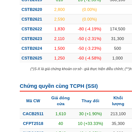
CSTB2620
2,800
(0.00%)
CSTB2621
2,590
(0.00%)
CSTB2622
1,830
-80 (-4.19%)
174,500
CSTB2623
2,110
-50 (-2.31%)
31,300
CSTB2624
1,500
-50 (-3.23%)
500
CSTB2625
1,250
-60 (-4.58%)
1,000
(*)S-X là giá chứng khoán cơ sở - giá thực hiện điều chỉnh; (**
Chứng quyền cùng TCPH (
SSI
)
Giá đóng
Khối
Mã CW
Thay đổi
cửa
lượng
CACB2511
1,610
30 (+1.90%)
213,100
CFPT2518
40
10 (+33.33%)
35,300