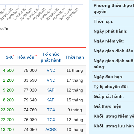
Phương thức thực 
5
17/07/2025
09/07/2025
01/07/2025
23/06/2025
15/06/2025
05/06/2025
28/05/2025
20/05/2025
12/05/2025
04/05/2025
21/04/2025
/2025
quyền
:
Thời hạn
:
ice*n
Ngày phát hành
:
Ngày niêm yết
:
Ngày giao dịch đầu 
Tổ chức
*
**
S-X
Hòa vốn
Thời hạn
phát hành
Ngày giao dịch cuố
cùng
:
4,500
75,000
VND
11 tháng
ền
Hợp đồng tương lai
Trái phiếu
Ngày đáo hạn
:
2,200
83,690
VND
17 tháng
Tỷ lệ chuyển đổi
:
9,200
77,020
KAFI
12 tháng
Giá phát hành
:
8,200
79,640
KAFI
15 tháng
Giá thực hiện
:
23,200
74,760
TCX
9 tháng
Khối lượng Niêm yế
22,200
76,080
TCX
12 tháng
Khối lượng lưu hà
13,200
74,050
ACBS
10 tháng