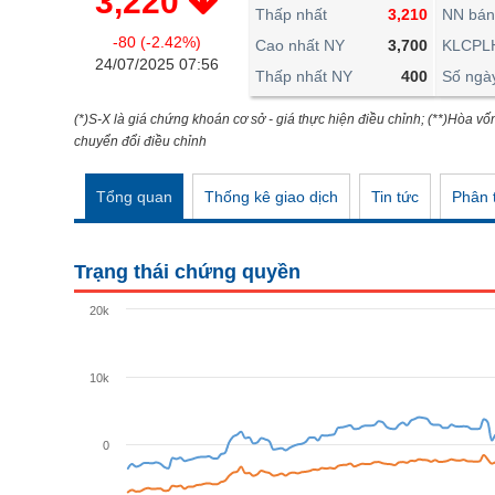
3,220
THẾ GIỚI
Thấp nhất
3,210
NN bán
-80 (-2.42%)
ĐÔNG DƯƠNG
Cao nhất NY
3,700
KLCPL
24/07/2025 07:56
Thấp nhất NY
400
Số ngà
TÀI CHÍNH CÁ NHÂN
PHÂN TÍCH
(*)S-X là giá chứng khoán cơ sở - giá thực hiện điều chỉnh; (**)Hòa vố
chuyển đổi điều chỉnh
Ngành
(-)
Tổng quan
Thống kê giao dịch
Tin tức
Phân t
VS-SECTOR
NĂNG LƯỢNG
Trạng thái chứng quyền
NGUYÊN VẬT LIỆU
20k
CÔNG NGHIỆP
TIÊU DÙNG KHÔNG THIẾT YẾU
10k
TIÊU DÙNG THIẾT YẾU
0
CHĂM SÓC SỨC KHỎE