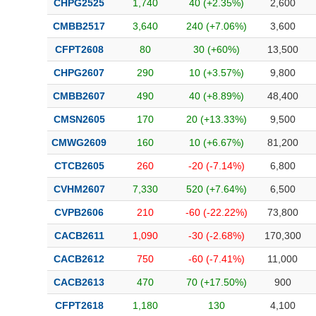
CHPG2525
1,740
40 (+2.35%)
2,600
CMBB2517
3,640
240 (+7.06%)
3,600
CFPT2608
80
30 (+60%)
13,500
CHPG2607
290
10 (+3.57%)
9,800
CMBB2607
490
40 (+8.89%)
48,400
CMSN2605
170
20 (+13.33%)
9,500
CMWG2609
160
10 (+6.67%)
81,200
CTCB2605
260
-20 (-7.14%)
6,800
CVHM2607
7,330
520 (+7.64%)
6,500
CVPB2606
210
-60 (-22.22%)
73,800
CACB2611
1,090
-30 (-2.68%)
170,300
CACB2612
750
-60 (-7.41%)
11,000
CACB2613
470
70 (+17.50%)
900
CFPT2618
1,180
130
4,100