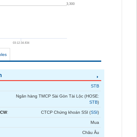
3,300
03:12:34.834
oles
n
STB
Ngân hàng TMCP Sài Gòn Tài Lộc (HOSE:
STB
)
 CW
:
CTCP Chứng khoán SSI (
SSI
)
Mua
Châu Âu