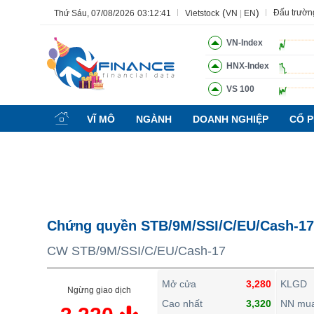
(
)
Đấu trườn
Thứ Sáu, 07/08/2026
03:12:42
Vietstock
VN
|
EN
VN-Index
HNX-Index
VS 100
Tất cả
Tính năng
Ngành
Mã chứng khoán
Lãnh đạ
VĨ MÔ
NGÀNH
DOANH NGHIỆP
CỔ P
Tính năng
(-)
VIETSTOCK
CHỨNG KHOÁN
DOANH NGHIỆP
Chứng quyền STB/9M/SSI/C/EU/Cash-17
BẤT ĐỘNG SẢN
CW STB/9M/SSI/C/EU/Cash-17
TÀI CHÍNH
HÀNG HÓA
Mở cửa
3,280
KLGD
Ngừng giao dịch
KINH TẾ
Cao nhất
3,320
NN mu