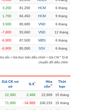
3,200
81,200
HCM
6 tháng
1,700
84,450
HCM
9 tháng
3,500
80,680
VND
6 tháng
-7,800
93,660
VND
12 tháng
-6,800
87,500
MBS
6 tháng
-6,800
85,000
SSV
6 tháng
)Hòa vốn = Giá thực hiện điều chỉnh + Giá CW * Tỷ lệ
chuyển đổi điều chỉnh
Giá CK cơ
Hòa
Thời
*
S-X
**
sở
vốn
hạn
22,300
2,468
22,609
15 tháng
71,000
-34,889
106,233
15 tháng