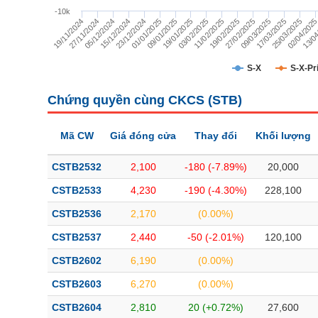
TÀI CHÍNH
-10k
19/11/2024
02/04/202
25/03/2025
17/03/2025
09/03/2025
27/02/2025
19/02/2025
11/02/2025
03/02/2025
19/01/2025
09/01/2025
01/01/2025
23/12/2024
15/12/2024
05/12/2024
27/11/2024
13/04
CÔNG NGHỆ THÔNG TIN
DỊCH VỤ TRUYỀN THÔNG
S-X
S-X-Pr
TIỆN ÍCH
Chứng quyền cùng CKCS (
STB
)
BẤT ĐỘNG SẢN
Mã CW
Giá đóng cửa
Thay đổi
Khối lượng
Mã chứng khoán
(-)
CSTB2532
2,100
-180 (-7.89%)
20,000
Tất cả
Cổ phiếu
Chỉ số
Chứng chỉ quỹ
Chứng quy
CSTB2533
4,230
-190 (-4.30%)
228,100
CSTB2536
2,170
(0.00%)
Lãnh đạo
(-)
CSTB2537
2,440
-50 (-2.01%)
120,100
Tất cả
Người nội bộ
Người liên quan
Cổ đông lớn
CSTB2602
6,190
(0.00%)
CSTB2603
6,270
(0.00%)
Tin tức
(-)
CSTB2604
2,810
20 (+0.72%)
27,600