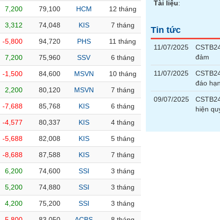
Tài liệu
:
7,200
79,100
HCM
12 tháng
3,312
74,048
KIS
7 tháng
Tin tức
-5,800
94,720
PHS
11 tháng
11/07/2025
CSTB240
đảm
7,200
75,960
SSV
6 tháng
11/07/2025
CSTB24
-1,500
84,600
MSVN
10 tháng
đáo hạ
2,200
80,120
MSVN
7 tháng
09/07/2025
CSTB240
-7,688
85,768
KIS
6 tháng
hiện qu
-4,577
80,337
KIS
4 tháng
-5,688
82,008
KIS
5 tháng
-8,688
87,588
KIS
7 tháng
6,200
74,600
SSI
3 tháng
5,200
74,880
SSI
3 tháng
4,200
75,200
SSI
3 tháng
-5,800
83,050
ACBS
8 tháng