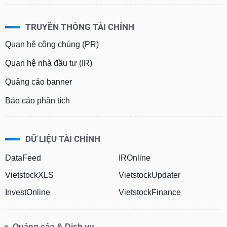
Tất cả
Cổ phiếu
Chỉ số
Chứng chỉ quỹ
Chứng q
TRUYỀN THÔNG TÀI CHÍNH
Lãnh
Quan hệ công chúng (PR)
đạo
(-)
Quan hệ nhà đầu tư (IR)
Tất cả
Người nội bộ
Người liên quan
Cổ đông lớn
Quảng cáo banner
Báo cáo phân tích
Tin
tức
(-)
DỮ LIỆU TÀI CHÍNH
Bài
DataFeed
IROnline
viết
của
VietstockXLS
VietstockUpdater
tác
InvestOnline
VietstockFinance
giả
(-)
Quảng cáo & Dịch vụ