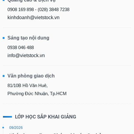
Báo
0908 169 898 - (028) 3848 7238
cáo
phân
kinhdoanh@vietstock.vn
tích
(-)
Sáng tạo nội dung
Thuật
0938 046 488
ngữ
info@vietstock.vn
(-)
Văn phòng giao dịch
Dịch
vụ
81/10B Hồ Văn Huê,
(-)
Phường Đức Nhuận, Tp.HCM
Đào
tạo
LỚP HỌC SẮP KHAI GIẢNG
09/2026