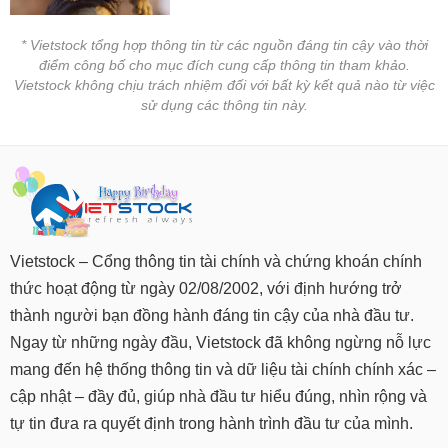
VỤ
TRUYỀN
* Vietstock tổng hợp thông tin từ các nguồn đáng tin cậy vào thời
THÔNG
điểm công bố cho mục đích cung cấp thông tin tham khảo.
Vietstock không chịu trách nhiệm đối với bất kỳ kết quả nào từ việc
sử dụng các thông tin này.
TIỆN
ÍCH
Vietstock – Cổng thông tin tài chính và chứng khoán chính
BẤT
thức hoạt động từ ngày 02/08/2002, với định hướng trở
ĐỘNG
thành người bạn đồng hành đáng tin cậy của nhà đầu tư.
SẢN
Ngay từ những ngày đầu, Vietstock đã không ngừng nỗ lực
mang đến hệ thống thông tin và dữ liệu tài chính chính xác –
Mã
chứng
cập nhật – đầy đủ, giúp nhà đầu tư hiểu đúng, nhìn rộng và
khoán
tự tin đưa ra quyết định trong hành trình đầu tư của mình.
(-)