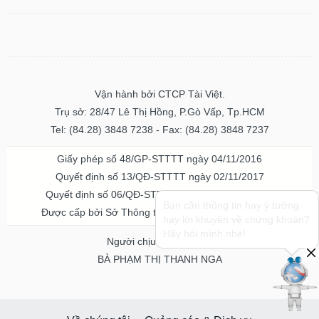
Dữ
liệu
tài
chính
Vận hành bởi CTCP Tài Việt.
Trụ sở: 28/47 Lê Thị Hồng, P.Gò Vấp, Tp.HCM
Tel: (84.28) 3848 7238 - Fax: (84.28) 3848 7237
Giấy phép số 48/GP-STTTT ngày 04/11/2016
Quyết định số 13/QĐ-STTTT ngày 02/11/2017
Quyết định số 06/QĐ-STTTT-ICP ngày 20/07/2023
Bạn cần thông tin hay ý tưởng
Được cấp bởi Sở Thông tin và Truyền thông TPHCM
hay lời khuyên về chứng khoán?
Hãy hỏi mình nhé!
Người chịu trách nhiệm
BÀ PHẠM THỊ THANH NGA