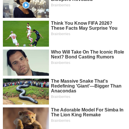
SÓC
SỨC
KHỎE
TÀI
CHÍNH
CÔNG
NGHỆ
THÔNG
TIN
DỊCH