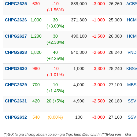
CHPG2625
630
-10
839,000
-3,000
26,260
ACB
liệu
(-1.56%)
Tâm
CHPG2626
1,000
30
371,300
-1,000
25,000
HCM
lý
TIÊU
(+3.09%)
thị
DÙNG
CHPG2627
1,290
30
490,100
-1,500
26,080
HCM
trường
KHÔNG
(+2.38%)
THIẾT
YẾU
CHPG2628
1,820
40
540,300
-2,600
28,240
VND
(+2.25%)
CHPG2630
980
-10
1,000
-3,300
28,240
KBS
(-1.01%)
TIÊU
CHPG2629
700
10
4,000
-3,000
27,100
MBS
DÙNG
(+1.45%)
THIẾT
CHPG2631
420
20 (+5%)
4,900
-2,500
26,180
SSV
YẾU
CHPG2632
540
(0.00%)
100
-3,000
27,160
SSV
CHĂM
(*)S-X là giá chứng khoán cơ sở - giá thực hiện điều chỉnh; (**)Hòa vốn = Giá