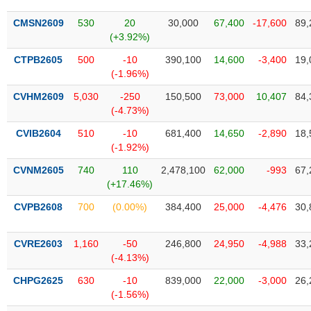
VỤ
TRUYỀN
CMSN2609
530
20
30,000
67,400
-17,600
89,
THÔNG
(+3.92%)
CTPB2605
500
-10
390,100
14,600
-3,400
19,
(-1.96%)
CVHM2609
5,030
-250
150,500
73,000
10,407
84,
TIỆN
(-4.73%)
ÍCH
CVIB2604
510
-10
681,400
14,650
-2,890
18,
(-1.92%)
CVNM2605
740
110
2,478,100
62,000
-993
67,
(+17.46%)
BẤT
ĐỘNG
CVPB2608
700
(0.00%)
384,400
25,000
-4,476
30,
SẢN
CVRE2603
1,160
-50
246,800
24,950
-4,988
33,
Mã
(-4.13%)
chứng
khoán
CHPG2625
630
-10
839,000
22,000
-3,000
26,
(-)
(-1.56%)