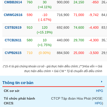
Tất cả
Cổ phiếu
Chỉ số
Chứng chỉ quỹ
Chứng q
CMBB2614
760
30
900,000
24,150
-850
26,
(+4.11%)
Lãnh
CMWG2616
590
-10
716,900
71,000
-9,742
84,
đạo
(-1.67%)
(-)
CSTB2619
910
120
692,600
74,600
-4,400
83,
Tất cả
Người nội bộ
Người liên quan
Cổ đông lớn
(+15.19%)
CTCB2611
580
10
440,000
29,700
-4,300
35,
Tin
(+1.75%)
tức
(-)
CVPB2615
710
(0.00%)
884,500
25,000
-3,500
29,
Bài
(*)S-X là giá chứng khoán cơ sở - giá thực hiện điều chỉnh; (**)Hòa vốn = Giá
viết
thực hiện điều chỉnh + Giá CW * Tỷ lệ chuyển đổi điều chỉnh
của
tác
giả
Thông tin cơ bản
(-)
CK cơ sở
:
HPG
Tổ chức phát hành
CTCP Tập đoàn Hòa Phát (HOSE:
Báo
CKCS
:
HPG
)
cáo