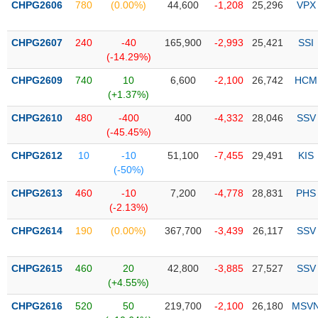
PHIẾU
Hủy
CHPG2606
780
(0.00%)
44,600
-1,208
25,296
VPX
niêm
yết
CHPG2607
240
-40
165,900
-2,993
25,421
SSI
Theo
(-14.29%)
CÔNG
dõi
CỤ
CHPG2609
740
10
6,600
-2,100
26,742
HCM
đặc
ĐẦU
(+1.37%)
biệt
TƯ
CHPG2610
480
-400
400
-4,332
28,046
SSV
Không
(-45.45%)
được
ký
CHPG2612
10
-10
51,100
-7,455
29,491
KIS
XUẤT
quỹ
(-50%)
DỮ
LIỆU
Danh
CHPG2613
460
-10
7,200
-4,778
28,831
PHS
mục
(-2.13%)
ETF
CHPG2614
190
(0.00%)
367,700
-3,439
26,117
SSV
TIN
Cổ
MỚI
phiếu
CHPG2615
460
20
42,800
-3,885
27,527
SSV
chi
(+4.55%)
Ngành
tiết
(-)
CHPG2616
520
50
219,700
-2,100
26,180
MSV