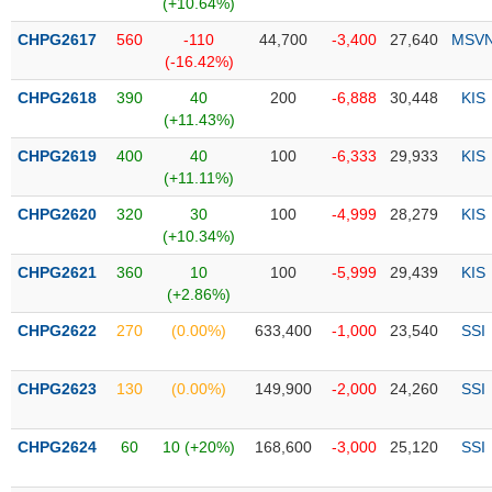
Tổng
(+10.64%)
VS-
quan
SECTOR
CHPG2617
560
-110
44,700
-3,400
27,640
MSV
Giao
(-16.42%)
dịch
CHPG2618
390
40
200
-6,888
30,448
KIS
Tài
(+11.43%)
chính
CHPG2619
400
40
100
-6,333
29,933
KIS
NĂNG
Phân
(+11.11%)
LƯỢNG
tích
CHPG2620
320
30
100
-4,999
28,279
KIS
kỹ
(+10.34%)
thuật
CHPG2621
360
10
100
-5,999
29,439
KIS
Hồ
NGUYÊN
(+2.86%)
sơ
VẬT
doanh
CHPG2622
270
(0.00%)
633,400
-1,000
23,540
SSI
LIỆU
nghiệp
Tin
CHPG2623
130
(0.00%)
149,900
-2,000
24,260
SSI
tức
sự
CHPG2624
60
10 (+20%)
168,600
-3,000
25,120
SSI
CÔNG
kiện
NGHIỆP
Tài