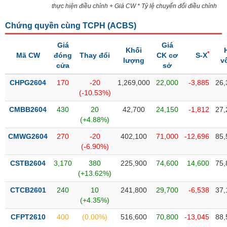
SÓC
thực hiện điều chỉnh + Giá CW * Tỷ lệ chuyển đổi điều chỉnh
SỨC
KHỎE
Chứng quyền cùng TCPH (
ACBS
)
Giá
Giá
Khối
*
Mã CW
đóng
Thay đổi
CK cơ
S-X
lượng
v
cửa
sở
TÀI
CHPG2604
170
-20
1,269,000
22,000
-3,885
26,
CHÍNH
(-10.53%)
CMBB2604
430
20
42,700
24,150
-1,812
27,
(+4.88%)
CMWG2604
270
-20
402,100
71,000
-12,696
85,
CÔNG
(-6.90%)
NGHỆ
THÔNG
CSTB2604
3,170
380
225,900
74,600
14,600
75,
TIN
(+13.62%)
CTCB2601
240
10
241,800
29,700
-6,538
37,
(+4.35%)
CFPT2610
400
(0.00%)
516,600
70,800
-13,045
88,
DỊCH