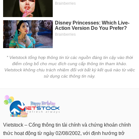
* Vietstock tổng hợp thông tin từ các nguồn đáng tin cậy vào thời
điểm công bố cho mục đích cung cấp thông tin tham khảo.
Vietstock không chịu trách nhiệm đối với bất kỳ kết quả nào từ việc
sử dụng các thông tin này.
Vietstock – Cổng thông tin tài chính và chứng khoán chính
thức hoạt động từ ngày 02/08/2002, với định hướng trở