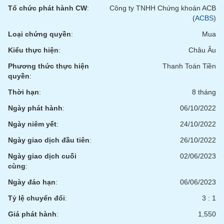
phân
Tổ chức phát hành CW
:
Công ty TNHH Chứng khoán ACB
tích
(
ACBS
)
(-)
Loại chứng quyền
:
Mua
Kiểu thực hiện
:
Châu Âu
Thuật
ngữ
Phương thức thực hiện
Thanh Toán Tiền
(-)
quyền
:
Thời hạn
:
8 tháng
Dịch
vụ
Ngày phát hành
:
06/10/2022
(-)
Ngày niêm yết
:
24/10/2022
Ngày giao dịch đầu tiên
:
26/10/2022
Đào
Ngày giao dịch cuối
02/06/2023
tạo
cùng
:
Ngày đáo hạn
:
06/06/2023
Tỷ lệ chuyển đổi
:
3 : 1
Sách
Giá phát hành
:
1,550
tài