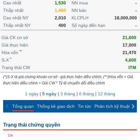
khoản
Cao nhất
lai
1,530
NN mua
-
dịch
lỗ
Phân
Vĩ
Thống
Thấp nhất
1,460
NN bán
-
Định
tích
mô
BẤT
Chứng
IR
Giao
kê
Chứng
giá
Cao nhất NY
2,010
KLCPLH
18,000,000
kỹ
ĐỘNG
quyền
Awards
dịch
giao
quyền
thuật
SẢN
Thấp nhất NY
400
Số ngày đến hạn
-
Nước
nội
dịch
Trái
ngoài
Tổng
bộ
Bảng
phiếu
Giá CK cơ sở
21,600
Tin
quan
giá
Đào
doanh
Tự
Giá thực hiện
Niên
tức
17,000
TÀI
trực
tạo
nghiệp
doanh
Thống
giám
**
Hòa vốn
21,470
CHÍNH
tuyến
kê
*
S-X
4,600
Top
Tài
giao
Bộ
cổ
Trạng thái CW
ITM
liệu
dịch
Dịch
lọc
phiếu
cổ
HÀNG
(*)S-X là giá chứng khoán cơ sở - giá thực hiện điều chỉnh; (**)Hòa vốn = Giá
vụ
cổ
Định
đông
HÓA
thực hiện điều chỉnh + Giá CW * Tỷ lệ chuyển đổi điều chỉnh
Bản
phiếu
giá
đồ
1 ngày
|
5 ngày
|
3 tháng
|
6 tháng
|
12 tháng
So
ngành
sánh
KINH
Tổng quan
Thống kê giao dịch
Tin tức
Phân tích kỹ thuật
CK
cổ
Thống
TẾ
phiếu
kê
giao
Báo
Trạng thái chứng quyền
dịch
cáo
THẾ
10k
phân
GIỚI