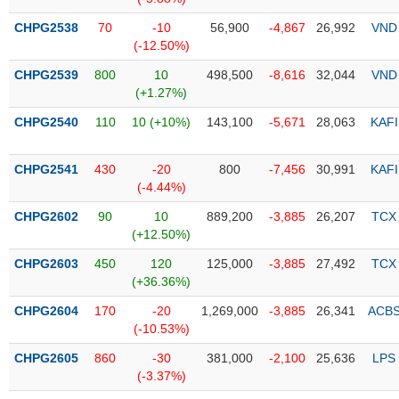
CHPG2538
70
-10
56,900
-4,867
26,992
VND
Trạng
(-12.50%)
thái
NGÀNH
cổ
CHPG2539
800
10
498,500
-8,616
32,044
VND
phiếu
(+1.27%)
Quy
CHPG2540
110
10 (+10%)
143,100
-5,671
28,063
KAFI
DOANH
mô
NGHIỆP
thị
CHPG2541
430
-20
800
-7,456
30,991
KAFI
trường
(-4.44%)
Niêm
CHPG2602
90
10
889,200
-3,885
26,207
TCX
CỔ
yết
(+12.50%)
PHIẾU
Niêm
CHPG2603
450
120
125,000
-3,885
27,492
TCX
yết
(+36.36%)
mới
PHÁI
CHPG2604
170
-20
1,269,000
-3,885
26,341
ACB
Niêm
SINH
(-10.53%)
yết
bổ
CHPG2605
860
-30
381,000
-2,100
25,636
LPS
sung
(-3.37%)
TRÁI