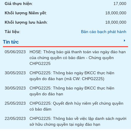
chính
Giá thực hiện
:
17,000
Khối lượng Niêm yết
:
18,000,000
Khối lượng lưu hành
:
18,000,000
Công
Tài liệu
:
Bản cáo bạch phát hành
cụ
đầu
Tin tức
tư
05/06/2023
HOSE: Thông báo giá thanh toán vào ngày đáo hạn
của chứng quyền có bảo đảm - Chứng quyền
CHPG2225
30/05/2023
CHPG2225: Thông báo ngày ĐKCC thực hiện
Truyền
quyền do đáo hạn (mã CW: CHPG2225)
thông
tài
30/05/2023
CHPG2225: Thông báo ngày ĐKCC thực hiện
chính
quyền do đáo hạn
25/05/2023
CHPG2225: Quyết định hủy niêm yết chứng quyền
có bảo đảm
22/05/2023
CHPG2225: Thông báo về việc lập danh sách người
Dữ
sở hữu chứng quyền tại ngày đáo hạn
liệu