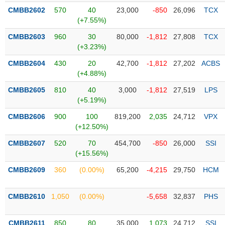
PHIẾU
Hủy
CMBB2602
570
40
23,000
-850
26,096
TCX
niêm
(+7.55%)
yết
CMBB2603
960
30
80,000
-1,812
27,808
TCX
Theo
CÔNG
(+3.23%)
dõi
CỤ
đặc
CMBB2604
430
20
42,700
-1,812
27,202
ACBS
ĐẦU
biệt
(+4.88%)
TƯ
Không
CMBB2605
810
40
3,000
-1,812
27,519
LPS
được
(+5.19%)
ký
XUẤT
CMBB2606
900
100
819,200
2,035
24,712
VPX
quỹ
DỮ
(+12.50%)
LIỆU
Danh
CMBB2607
520
70
454,700
-850
26,000
SSI
mục
(+15.56%)
ETF
TIN
CMBB2609
360
(0.00%)
65,200
-4,215
29,750
HCM
Cổ
MỚI
phiếu
chi
CMBB2610
1,050
(0.00%)
-5,658
32,837
PHS
Ngành
tiết
(-)
CMBB2611
850
80
35,000
1,073
24,712
SSI