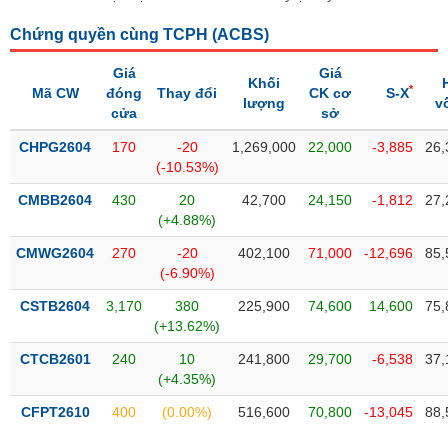
liệu
Chứng quyền cùng TCPH (
ACBS
)
Tâm
Giá
Giá
lý
TIÊU
Khối
*
Mã CW
đóng
Thay đổi
CK cơ
S-X
thị
lượng
v
DÙNG
cửa
sở
trường
KHÔNG
THIẾT
CHPG2604
170
-20
1,269,000
22,000
-3,885
26,
(-10.53%)
YẾU
CMBB2604
430
20
42,700
24,150
-1,812
27,
(+4.88%)
CMWG2604
270
-20
402,100
71,000
-12,696
85,
TIÊU
(-6.90%)
DÙNG
CSTB2604
3,170
380
225,900
74,600
14,600
75,
THIẾT
(+13.62%)
YẾU
CTCB2601
240
10
241,800
29,700
-6,538
37,
(+4.35%)
CFPT2610
400
(0.00%)
516,600
70,800
-13,045
88,
CHĂM