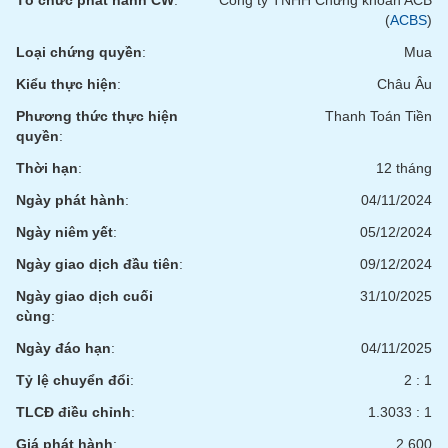
Tổ chức phát hành CW
:
Công ty TNHH Chứng khoán ACB
Tất cả
Cổ phiếu
Chỉ số
Chứng chỉ quỹ
Chứng q
(
ACBS
)
Loại chứng quyền
:
Mua
Lãnh
đạo
Kiểu thực hiện
:
Châu Âu
(-)
Phương thức thực hiện
Thanh Toán Tiền
Tất cả
Người nội bộ
Người liên quan
Cổ đông lớn
quyền
:
Thời hạn
:
12 tháng
Tin
Ngày phát hành
:
04/11/2024
tức
(-)
Ngày niêm yết
:
05/12/2024
Ngày giao dịch đầu tiên
:
09/12/2024
Bài
viết
Ngày giao dịch cuối
31/10/2025
của
cùng
:
tác
giả
Ngày đáo hạn
:
04/11/2025
(-)
Tỷ lệ chuyển đổi
:
2 : 1
TLCĐ điều chỉnh
:
1.3033 : 1
Báo
cáo
Giá phát hành
:
2,600