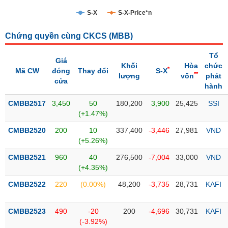
S-X
S-X-Price*n
Trạng
thái
NGÀNH
Chứng quyền cùng CKCS (
MBB
)
cổ
phiếu
Tổ
Giá
Khối
Hòa
chức
Quy
*
Mã CW
đóng
Thay đổi
S-X
**
lượng
vốn
phát
DOANH
mô
cửa
hành
NGHIỆP
thị
trường
CMBB2517
3,450
50
180,200
3,900
25,425
SSI
(+1.47%)
Niêm
CỔ
yết
CMBB2520
200
10
337,400
-3,446
27,981
VND
PHIẾU
(+5.26%)
Niêm
yết
CMBB2521
960
40
276,500
-7,004
33,000
VND
mới
(+4.35%)
PHÁI
Niêm
SINH
CMBB2522
220
(0.00%)
48,200
-3,735
28,731
KAFI
yết
bổ
CMBB2523
490
-20
200
-4,696
30,731
KAFI
sung
TRÁI
(-3.92%)