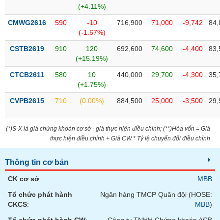
VỤ
(+4.11%)
TRUYỀN
CMWG2616
590
-10
716,900
71,000
-9,742
84,
THÔNG
(-1.67%)
CSTB2619
910
120
692,600
74,600
-4,400
83,
(+15.19%)
TIỆN
CTCB2611
580
10
440,000
29,700
-4,300
35,
ÍCH
(+1.75%)
CVPB2615
710
(0.00%)
884,500
25,000
-3,500
29,
(*)S-X là giá chứng khoán cơ sở - giá thực hiện điều chỉnh; (**)Hòa vốn = Giá
BẤT
thực hiện điều chỉnh + Giá CW * Tỷ lệ chuyển đổi điều chỉnh
ĐỘNG
SẢN
Thông tin cơ bản
Mã
CK cơ sở
:
MBB
chứng
Tổ chức phát hành
Ngân hàng TMCP Quân đội (HOSE:
khoán
(-)
CKCS
:
MBB
)