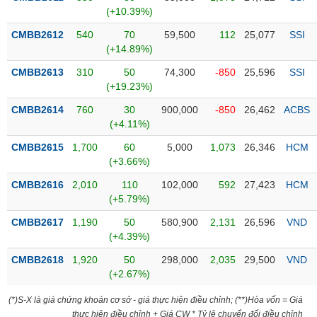
Tổng
VS-
(+10.39%)
quan
SECTOR
CMBB2612
540
70
59,500
112
25,077
SSI
Giao
(+14.89%)
dịch
CMBB2613
310
50
74,300
-850
25,596
SSI
Tài
(+19.23%)
chính
NĂNG
CMBB2614
760
30
900,000
-850
26,462
ACBS
Phân
LƯỢNG
(+4.11%)
tích
kỹ
CMBB2615
1,700
60
5,000
1,073
26,346
HCM
thuật
(+3.66%)
Hồ
CMBB2616
2,010
110
102,000
592
27,423
HCM
NGUYÊN
sơ
(+5.79%)
VẬT
doanh
LIỆU
CMBB2617
1,190
50
580,900
2,131
26,596
VND
nghiệp
(+4.39%)
Tin
CMBB2618
1,920
50
298,000
2,035
29,500
VND
tức
(+2.67%)
sự
CÔNG
kiện
(*)S-X là giá chứng khoán cơ sở - giá thực hiện điều chỉnh; (**)Hòa vốn = Giá
NGHIỆP
Tài
thực hiện điều chỉnh + Giá CW * Tỷ lệ chuyển đổi điều chỉnh