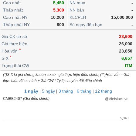
khoản
Cao nhất
lai
5,450
NN mua
-
dịch
lỗ
Phân
Vĩ
Thống
Thấp nhất
5,300
NN bán
-
Định
tích
mô
BẤT
Chứng
IR
Giao
kê
Chứng
giá
Cao nhất NY
10,200
KLCPLH
15,000,000
kỹ
ĐỘNG
quyền
Awards
dịch
giao
quyền
thuật
SẢN
Thấp nhất NY
800
Số ngày đến hạn
-
Nước
nội
dịch
Trái
ngoài
Tổng
bộ
Bảng
phiếu
Giá CK cơ sở
23,600
Tin
quan
giá
Đào
doanh
Tự
Giá thực hiện
Niên
tức
26,000
TÀI
trực
tạo
nghiệp
doanh
Thống
giám
**
Hòa vốn
23,850
CHÍNH
tuyến
kê
*
S-X
6,657
Top
Tài
giao
Bộ
cổ
Trạng thái CW
ITM
liệu
dịch
Dịch
lọc
phiếu
cổ
HÀNG
(*)S-X là giá chứng khoán cơ sở - giá thực hiện điều chỉnh; (**)Hòa vốn = Giá
vụ
cổ
Định
đông
HÓA
thực hiện điều chỉnh + Giá CW * Tỷ lệ chuyển đổi điều chỉnh
Bản
phiếu
giá
đồ
1 ngày
|
5 ngày
|
3 tháng
|
6 tháng
|
12 tháng
So
ngành
sánh
CMBB2407
(Giá điều chỉnh)
@Vietstock.vn
KINH
cổ
Thống
TẾ
phiếu
kê
giao
5,340
Báo
dịch
cáo
THẾ
phân
GIỚI