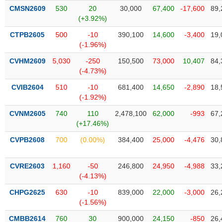
SÓC
CMSN2609
530
20
30,000
67,400
-17,600
89,
SỨC
(+3.92%)
KHỎE
CTPB2605
500
-10
390,100
14,600
-3,400
19,
(-1.96%)
CVHM2609
5,030
-250
150,500
73,000
10,407
84,
(-4.73%)
TÀI
CHÍNH
CVIB2604
510
-10
681,400
14,650
-2,890
18,
(-1.92%)
CVNM2605
740
110
2,478,100
62,000
-993
67,
(+17.46%)
CÔNG
CVPB2608
700
(0.00%)
384,400
25,000
-4,476
30,
NGHỆ
THÔNG
TIN
CVRE2603
1,160
-50
246,800
24,950
-4,988
33,
(-4.13%)
CHPG2625
630
-10
839,000
22,000
-3,000
26,
(-1.56%)
DỊCH
CMBB2614
760
30
900,000
24,150
-850
26,