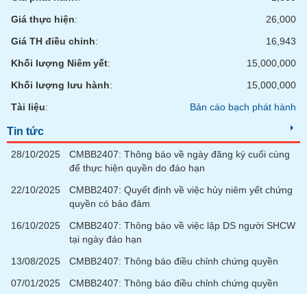
phân
tích
Giá thực hiện
:
26,000
(-)
Giá TH điều chỉnh
:
16,943
Khối lượng Niêm yết
:
15,000,000
Thuật
ngữ
Khối lượng lưu hành
:
15,000,000
(-)
Tài liệu
:
Bản cáo bạch phát hành
Tin tức
Dịch
vụ
28/10/2025
CMBB2407: Thông báo về ngày đăng ký cuối cùng
(-)
để thực hiện quyền do đáo hạn
22/10/2025
CMBB2407: Quyết định về việc hủy niêm yết chứng
Đào
quyền có bảo đảm
tạo
16/10/2025
CMBB2407: Thông báo về việc lập DS người SHCW
tại ngày đáo hạn
13/08/2025
CMBB2407: Thông báo điều chỉnh chứng quyền
Sách
07/01/2025
CMBB2407: Thông báo điều chỉnh chứng quyền
tài