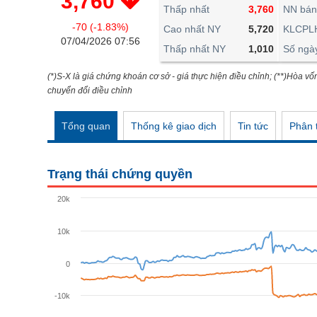
3,760
THẾ GIỚI
Thấp nhất
3,760
NN bán
-70 (-1.83%)
ĐÔNG DƯƠNG
Cao nhất NY
5,720
KLCPL
07/04/2026 07:56
Thấp nhất NY
1,010
Số ngà
TÀI CHÍNH CÁ NHÂN
PHÂN TÍCH
(*)S-X là giá chứng khoán cơ sở - giá thực hiện điều chỉnh; (**)Hòa vố
chuyển đổi điều chỉnh
Ngành
(-)
Tổng quan
Thống kê giao dịch
Tin tức
Phân t
VS-SECTOR
NĂNG LƯỢNG
Trạng thái chứng quyền
NGUYÊN VẬT LIỆU
20k
CÔNG NGHIỆP
10k
TIÊU DÙNG KHÔNG THIẾT YẾU
TIÊU DÙNG THIẾT YẾU
0
CHĂM SÓC SỨC KHỎE
-10k