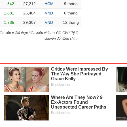
342
27,212
HCM
9 tháng
1,881
26,404
VND
6 tháng
1,785
29,307
VND
12 tháng
)Hòa vốn = Giá thực hiện điều chỉnh + Giá CW * Tỷ lệ
chuyển đổi điều chỉnh