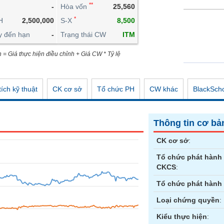
**
-
Hòa vốn
25,560
CÔNG CỤ ĐẦU TƯ
*
H
2,500,000
S-X
8,500
XUẤT DỮ LIỆU
y đến hạn
-
Trạng thái CW
ITM
TIN MỚI
n = Giá thực hiện điều chỉnh + Giá CW * Tỷ lệ
ích kỹ thuật
CK cơ sở
Tổ chức PH
CW khác
BlackSch
Thông tin cơ bả
CK cơ sở
:
Tổ chức phát hành
CKCS
:
Tổ chức phát hành
Loại chứng quyền
:
Kiểu thực hiện
: