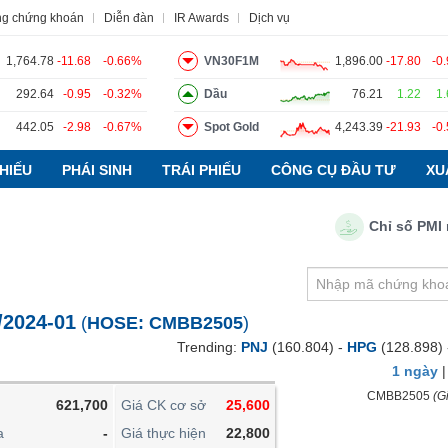
ng chứng khoán
Diễn đàn
IR Awards
Dịch vụ
1,764.78
-11.68
-0.66%
VN30F1M
1,896.00
-17.80
-0
292.64
-0.95
-0.32%
Dầu
76.21
1.22
1
442.05
-2.98
-0.67%
Spot Gold
4,243.39
-21.93
-0
o
Tin tức
Báo cáo phân tích
Thuật ngữ
Dịch vụ
HIẾU
PHÁI SINH
TRÁI PHIẾU
CÔNG CỤ ĐẦU TƯ
XU
Chỉ số PMI ngà
VIETSTOCKFINANCE
VĨ MÔ
NGÀNH
2024-01
(
HOSE:
CMBB2505
)
DOANH NGHIỆP
Trending:
PNJ
(160.804) -
HPG
(128.898)
CỔ PHIẾU
1 ngày
PHÁI SINH
CMBB2505
(Gi
621,700
Giá CK cơ sở
25,600
TRÁI PHIẾU
a
-
Giá thực hiện
22,800