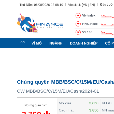
(
)
Đấu trườ
Thứ Năm, 06/08/2026
13:08:11
Vietstock
VN
|
EN
VN-Index
HNX-Index
VS 100
Tất cả
Tính năng
Ngành
Mã chứng khoán
Lãnh đạ
VĨ MÔ
NGÀNH
DOANH NGHIỆP
CỔ P
Tính năng
(-)
VIETSTOCK
CHỨNG KHOÁN
DOANH NGHIỆP
Chứng quyền MBB/BSC/C/15M/EU/Cash/
BẤT ĐỘNG SẢN
CW MBB/BSC/C/15M/EU/Cash/2024-01
TÀI CHÍNH
HÀNG HÓA
Mở cửa
3,850
KLGD
Ngừng giao dịch
KINH TẾ
Cao nhất
3,850
NN mu