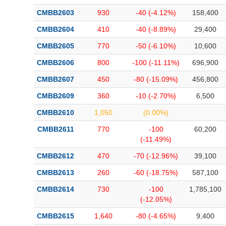
Bài viết của tác giả
(-)
CMBB2603
930
-40 (-4.12%)
158,400
CMBB2604
410
-40 (-8.89%)
29,400
Báo cáo phân tích
(-)
CMBB2605
770
-50 (-6.10%)
10,600
CMBB2606
800
-100 (-11.11%)
696,900
Thuật ngữ
(-)
CMBB2607
450
-80 (-15.09%)
456,800
CMBB2609
360
-10 (-2.70%)
6,500
Dịch vụ
(-)
CMBB2610
1,050
(0.00%)
Đào tạo
CMBB2611
770
-100
60,200
(-11.49%)
Sách tài chính
CMBB2612
470
-70 (-12.96%)
39,100
Công cụ đầu tư
CMBB2613
260
-60 (-18.75%)
587,100
Truyền thông tài chính
CMBB2614
730
-100
1,785,100
Dữ liệu tài chính
(-12.05%)
CMBB2615
1,640
-80 (-4.65%)
9,400