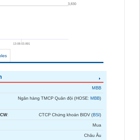
3,830
13:08:03.891
oles
n
MBB
Ngân hàng TMCP Quân đội (HOSE:
MBB
)
 CW
:
CTCP Chứng khoán BIDV (
BSI
)
Mua
Châu Âu