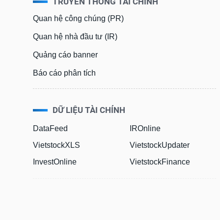
TRUYỀN THÔNG TÀI CHÍNH
Quan hệ công chúng (PR)
Quan hệ nhà đầu tư (IR)
Quảng cáo banner
Báo cáo phân tích
DỮ LIỆU TÀI CHÍNH
DataFeed
IROnline
VietstockXLS
VietstockUpdater
InvestOnline
VietstockFinance