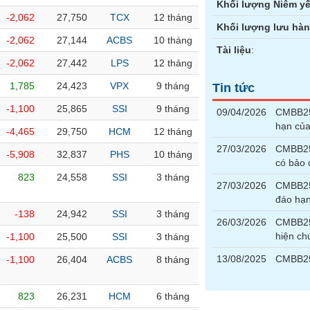
Khối lượng Niêm yế
-2,062
27,750
TCX
12 tháng
Khối lượng lưu hà
-2,062
27,144
ACBS
10 tháng
Tài liệu
:
-2,062
27,442
LPS
12 tháng
1,785
24,423
VPX
9 tháng
Tin tức
-1,100
25,865
SSI
9 tháng
09/04/2026
CMBB250
hạn củ
-4,465
29,750
HCM
12 tháng
27/03/2026
CMBB250
-5,908
32,837
PHS
10 tháng
có bảo
823
24,558
SSI
3 tháng
27/03/2026
CMBB25
đáo hạ
-138
24,942
SSI
3 tháng
26/03/2026
CMBB250
hiện ch
-1,100
25,500
SSI
3 tháng
13/08/2025
CMBB25
-1,100
26,404
ACBS
8 tháng
823
26,231
HCM
6 tháng