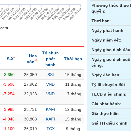
Phương thức thực 
27/10/2025
16/12/2025
08/02/2026
10/2025
06/04/2026
03/12/2025
26/01/2026
025
24/03/2026
20/11/2025
13/01/2026
11/03/2026
09/11/2025
29/12/2025
26/02/2026
quyền
:
Thời hạn
:
ice*n
Ngày phát hành
:
Ngày niêm yết
:
Ngày giao dịch đầu 
Tổ chức
Hòa
*
S-X
phát
Thời hạn
Ngày giao dịch cuố
**
vốn
hành
cùng
:
3,650
25,350
SSI
15 tháng
ền
Hợp đồng tương lai
Trái phiếu
Ngày đáo hạn
:
-3,696
27,962
VND
11 tháng
Tỷ lệ chuyển đổi
:
-7,254
32,923
VND
17 tháng
TLCĐ điều chỉnh
:
Giá phát hành
:
-3,985
28,731
KAFI
12 tháng
Giá thực hiện
:
-4,946
30,808
KAFI
15 tháng
Giá TH điều chỉnh
:
-1,100
26,019
TCX
9 tháng