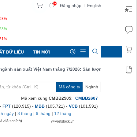
9+
Đăng nhập
English
|
.93%
.63%
.51%
ẤT DỮ LIỆU
TIN MỚI
nh sản xuất Việt Nam tháng 7/2026: Sản lượng, số lượng đơn đặt
Mã công ty
Ngành
Mã xem cùng
CMBB2505
:
CMBB2607
 -
FPT
(120.915) -
MBB
(105.721) -
VCB
(101.591)
|
5 ngày
|
3 tháng
|
6 tháng
|
12 tháng
á điều chỉnh)
@Vietstock.vn