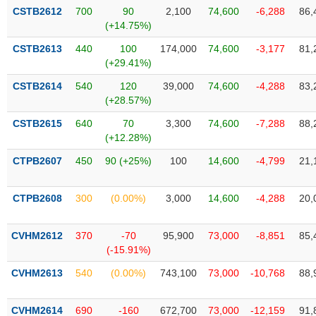
phân
CSTB2612
700
90
2,100
74,600
-6,288
86,
tích
(+14.75%)
(-)
CSTB2613
440
100
174,000
74,600
-3,177
81,
(+29.41%)
Thuật
ngữ
CSTB2614
540
120
39,000
74,600
-4,288
83,
(-)
(+28.57%)
CSTB2615
640
70
3,300
74,600
-7,288
88,
(+12.28%)
Dịch
vụ
CTPB2607
450
90 (+25%)
100
14,600
-4,799
21,
(-)
CTPB2608
300
(0.00%)
3,000
14,600
-4,288
20,
Đào
tạo
CVHM2612
370
-70
95,900
73,000
-8,851
85,
(-15.91%)
CVHM2613
540
(0.00%)
743,100
73,000
-10,768
88,
Sách
tài
CVHM2614
690
-160
672,700
73,000
-12,159
91,