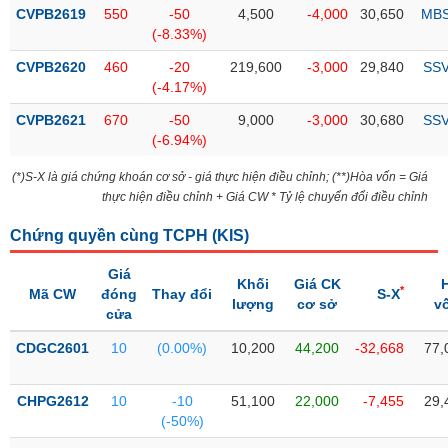
Tổng
VS-
CVPB2619
550
-50
4,500
-4,000
30,650
MB
quan
SECTOR
(-8.33%)
Giao
CVPB2620
460
-20
219,600
-3,000
29,840
SS
dịch
(-4.17%)
Tài
CVPB2621
670
-50
9,000
-3,000
30,680
SS
chính
(-6.94%)
NĂNG
Phân
LƯỢNG
(*)S-X là giá chứng khoán cơ sở - giá thực hiện điều chỉnh; (**)Hòa vốn = Giá
tích
thực hiện điều chỉnh + Giá CW * Tỷ lệ chuyển đổi điều chỉnh
kỹ
thuật
Chứng quyền cùng TCPH (
KIS
)
Hồ
NGUYÊN
Giá
sơ
Khối
Giá CK
VẬT
*
Mã CW
đóng
Thay đổi
S-X
doanh
lượng
cơ sở
v
LIỆU
cửa
nghiệp
CDGC2601
10
(0.00%)
10,200
44,200
-32,668
77,
Tin
tức
sự
CHPG2612
10
-10
51,100
22,000
-7,455
29,
CÔNG
kiện
(-50%)
NGHIỆP
Tài