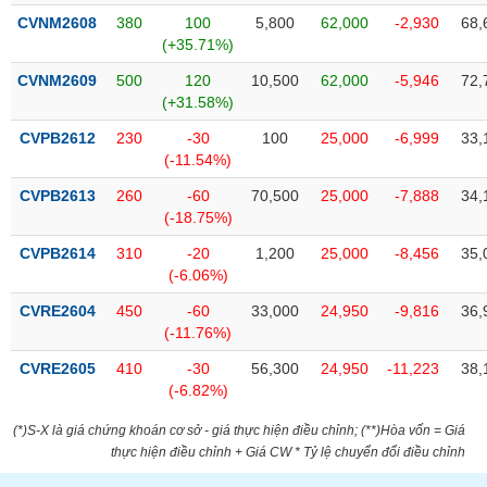
tài
CVNM2608
380
100
5,800
62,000
-2,930
68,
chính
(+35.71%)
CVNM2609
500
120
10,500
62,000
-5,946
72,
(+31.58%)
CVPB2612
230
-30
100
25,000
-6,999
33,
(-11.54%)
CVPB2613
260
-60
70,500
25,000
-7,888
34,
(-18.75%)
CVPB2614
310
-20
1,200
25,000
-8,456
35,
(-6.06%)
CVRE2604
450
-60
33,000
24,950
-9,816
36,
(-11.76%)
CVRE2605
410
-30
56,300
24,950
-11,223
38,
(-6.82%)
(*)S-X là giá chứng khoán cơ sở - giá thực hiện điều chỉnh; (**)Hòa vốn = Giá
thực hiện điều chỉnh + Giá CW * Tỷ lệ chuyển đổi điều chỉnh