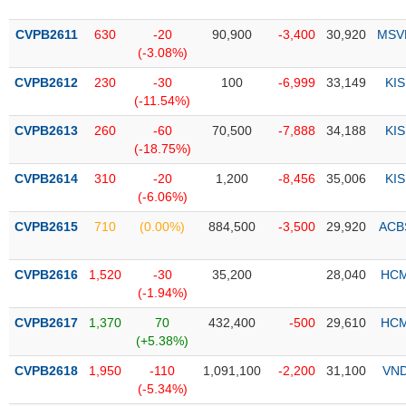
PHIẾU
Hủy
niêm
CVPB2611
630
-20
90,900
-3,400
30,920
MSV
yết
(-3.08%)
Theo
CVPB2612
230
-30
100
-6,999
33,149
KIS
CÔNG
dõi
(-11.54%)
CỤ
đặc
ĐẦU
biệt
CVPB2613
260
-60
70,500
-7,888
34,188
KIS
TƯ
(-18.75%)
Không
được
CVPB2614
310
-20
1,200
-8,456
35,006
KIS
ký
(-6.06%)
XUẤT
quỹ
DỮ
CVPB2615
710
(0.00%)
884,500
-3,500
29,920
ACB
LIỆU
Danh
mục
CVPB2616
1,520
-30
35,200
28,040
HC
ETF
(-1.94%)
TIN
Cổ
MỚI
CVPB2617
1,370
70
432,400
-500
29,610
HC
phiếu
(+5.38%)
chi
Ngành
CVPB2618
1,950
-110
1,091,100
-2,200
31,100
VN
tiết
(-)
(-5.34%)