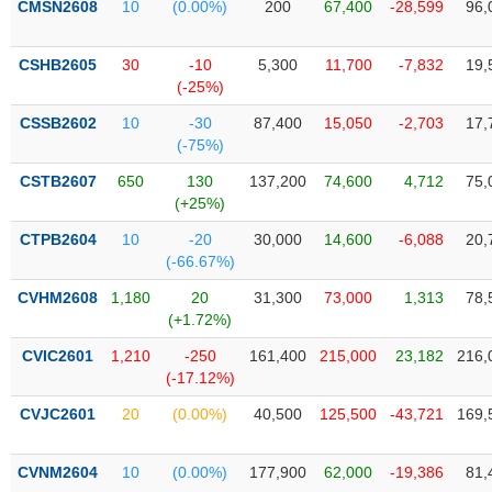
CMSN2608
10
(0.00%)
200
67,400
-28,599
96,
liệu
Tâm
CSHB2605
30
-10
5,300
11,700
-7,832
19,
lý
(-25%)
TIÊU
thị
DÙNG
CSSB2602
10
-30
87,400
15,050
-2,703
17,
trường
KHÔNG
(-75%)
THIẾT
CSTB2607
650
130
137,200
74,600
4,712
75,
YẾU
(+25%)
CTPB2604
10
-20
30,000
14,600
-6,088
20,
(-66.67%)
TIÊU
CVHM2608
1,180
20
31,300
73,000
1,313
78,
DÙNG
(+1.72%)
THIẾT
CVIC2601
1,210
-250
161,400
215,000
23,182
216,
YẾU
(-17.12%)
CVJC2601
20
(0.00%)
40,500
125,500
-43,721
169,
CVNM2604
10
(0.00%)
177,900
62,000
-19,386
81,
CHĂM