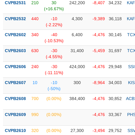
CVPB2531
210
30
242,200
-8,407
34,232
KAF
(+16.67%)
Trạng
thái
CVPB2532
440
-10
4,300
-9,389
36,118
KAF
NGÀNH
cổ
(-2.22%)
phiếu
CVPB2602
340
-40
6,400
-4,476
30,145
TC
Quy
(-10.53%)
DOANH
mô
CVPB2603
630
-30
31,400
-5,459
31,697
TC
NGHIỆP
thị
(-4.55%)
trường
CVPB2606
240
-30
424,000
-4,476
29,948
SSI
Niêm
(-11.11%)
CỔ
yết
PHIẾU
CVPB2607
10
-10
300
-8,964
34,003
KIS
Niêm
(-50%)
yết
mới
CVPB2608
700
(0.00%)
384,400
-4,476
30,852
ACB
PHÁI
Niêm
SINH
yết
CVPB2609
990
(0.00%)
-4,476
33,367
PH
bổ
sung
TRÁI
CVPB2610
320
(0.00%)
27,300
-3,494
29,752
SS