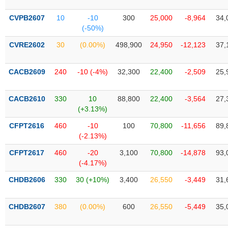
SÓC
SỨC
CVPB2607
10
-10
300
25,000
-8,964
34,
KHỎE
(-50%)
CVRE2602
30
(0.00%)
498,900
24,950
-12,123
37,
CACB2609
240
-10 (-4%)
32,300
22,400
-2,509
25,
TÀI
CHÍNH
CACB2610
330
10
88,800
22,400
-3,564
27,
(+3.13%)
CFPT2616
460
-10
100
70,800
-11,656
89,
(-2.13%)
CÔNG
NGHỆ
CFPT2617
460
-20
3,100
70,800
-14,878
93,
THÔNG
(-4.17%)
TIN
CHDB2606
330
30 (+10%)
3,400
26,550
-3,449
31,
CHDB2607
380
(0.00%)
600
26,550
-5,449
35,
DỊCH