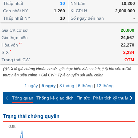
khoản
lai
Thấp nhất
10
NN bán
10,200
dịch
lỗ
Phân
Vĩ
Thống
Định
Cao nhất NY
1,260
KLCPLH
2,000,000
tích
mô
BẤT
Chứng
IR
Giao
kê
Chứng
giá
Thấp nhất NY
kỹ
10
Số ngày đến hạn
-
ĐỘNG
quyền
Awards
dịch
giao
quyền
thuật
SẢN
Nước
nội
dịch
Trái
Giá CK cơ sở
20,000
ngoài
Tổng
bộ
Bảng
phiếu
Giá thực hiện
24,567
Tin
quan
giá
Đào
doanh
Tự
**
Niên
tức
Hòa vốn
22,270
TÀI
trực
tạo
nghiệp
doanh
Thống
giám
*
S-X
-2,234
CHÍNH
tuyến
kê
Top
Trạng thái CW
OTM
Tài
giao
Bộ
cổ
liệu
(*)S-X là giá chứng khoán cơ sở - giá thực hiện điều chỉnh; (**)Hòa vốn = Giá
dịch
Dịch
lọc
phiếu
cổ
HÀNG
thực hiện điều chỉnh + Giá CW * Tỷ lệ chuyển đổi điều chỉnh
vụ
cổ
Định
đông
HÓA
Bản
phiếu
1 ngày
|
5 ngày
|
3 tháng
|
6 tháng
|
12 tháng
giá
đồ
So
ngành
Tổng quan
Thống kê giao dịch
Tin tức
Phân tích kỹ thuật
CK
sánh
KINH
cổ
Thống
TẾ
phiếu
kê
Trạng thái chứng quyền
giao
Báo
dịch
-2.5k
cáo
THẾ
phân
GIỚI