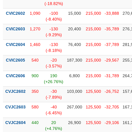
chính
(-18.82%)
CVIC2602
1,090
-100
15,000
215,000
-33,888
270,
(-8.40%)
CVIC2603
1,270
-130
20,400
215,000
-35,789
276,
Công
(-9.29%)
cụ
đầu
CVIC2604
1,460
-130
76,400
215,000
-37,789
281,
tư
(-8.18%)
CVIC2605
540
-20
187,300
215,000
-29,567
255,
(-3.57%)
Truyền
CVIC2606
900
190
6,800
215,000
-31,789
264,
thông
(+26.76%)
tài
CVJC2602
350
-30
103,000
125,500
-26,752
157,
chính
(-7.89%)
CVJC2603
580
-40
267,000
125,500
-32,705
167,
(-6.45%)
Dữ
CVJC2604
440
20
26,900
125,500
-29,106
161,
liệu
(+4.76%)