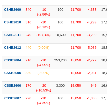
Tất cả
Cổ phiếu
Chỉ số
Chứng chỉ quỹ
Chứng q
CSHB2609
340
-10
100
11,700
-4,633
17,
Lãnh
(-2.86%)
đạo
(-)
CSHB2610
310
-10
100
11,700
-4,299
17,
(-3.13%)
Tất cả
Người nội bộ
Người liên quan
Cổ đông lớn
CSHB2611
240
-10 (-4%)
10,600
11,700
-3,299
15,
Tin
CSHB2612
440
(0.00%)
11,700
-5,089
18,
tức
(-)
CSSB2604
210
-10
253,200
15,050
-2,727
18,
(-4.55%)
Bài
viết
CSSB2605
330
(0.00%)
15,050
-2,061
18,
của
tác
giả
CSSB2606
170
-20
3,300
15,050
-949
16,
(-)
(-10.53%)
CSSB2607
220
-10
100
15,050
-1,838
17,
Báo
(-4.35%)
cáo