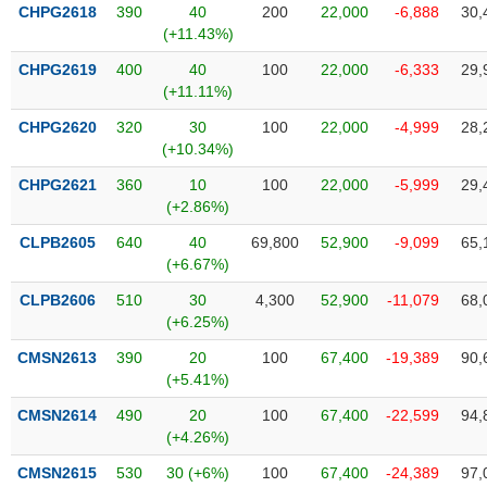
VỤ
CHPG2618
390
40
200
22,000
-6,888
30,
TRUYỀN
(+11.43%)
THÔNG
CHPG2619
400
40
100
22,000
-6,333
29,
(+11.11%)
CHPG2620
320
30
100
22,000
-4,999
28,
(+10.34%)
TIỆN
CHPG2621
360
10
100
22,000
-5,999
29,
ÍCH
(+2.86%)
CLPB2605
640
40
69,800
52,900
-9,099
65,
(+6.67%)
BẤT
CLPB2606
510
30
4,300
52,900
-11,079
68,
ĐỘNG
(+6.25%)
SẢN
CMSN2613
390
20
100
67,400
-19,389
90,
(+5.41%)
Mã
chứng
CMSN2614
490
20
100
67,400
-22,599
94,
khoán
(+4.26%)
(-)
CMSN2615
530
30 (+6%)
100
67,400
-24,389
97,