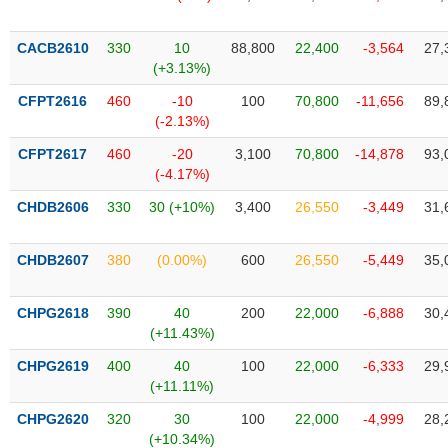
SÓC
SỨC
KHỎE
CACB2610
330
10
88,800
22,400
-3,564
27,
(+3.13%)
CFPT2616
460
-10
100
70,800
-11,656
89,
(-2.13%)
TÀI
CFPT2617
460
-20
3,100
70,800
-14,878
93,
CHÍNH
(-4.17%)
CHDB2606
330
30 (+10%)
3,400
26,550
-3,449
31,
CHDB2607
380
(0.00%)
600
26,550
-5,449
35,
CÔNG
NGHỆ
THÔNG
CHPG2618
390
40
200
22,000
-6,888
30,
(+11.43%)
TIN
CHPG2619
400
40
100
22,000
-6,333
29,
(+11.11%)
CHPG2620
320
30
100
22,000
-4,999
28,
DỊCH
(+10.34%)