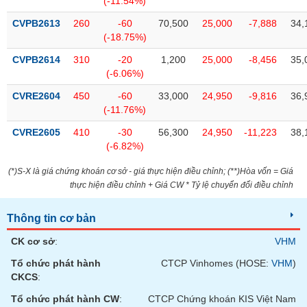
(-11.54%)
tài
chính
CVPB2613
260
-60
70,500
25,000
-7,888
34,
(-18.75%)
CVPB2614
310
-20
1,200
25,000
-8,456
35,
(-6.06%)
CVRE2604
450
-60
33,000
24,950
-9,816
36,
(-11.76%)
CVRE2605
410
-30
56,300
24,950
-11,223
38,
(-6.82%)
(*)S-X là giá chứng khoán cơ sở - giá thực hiện điều chỉnh; (**)Hòa vốn = Giá
thực hiện điều chỉnh + Giá CW * Tỷ lệ chuyển đổi điều chỉnh
Thông tin cơ bản
CK cơ sở
:
VHM
Tổ chức phát hành
CTCP Vinhomes (HOSE:
VHM
)
CKCS
:
Tổ chức phát hành CW
:
CTCP Chứng khoán KIS Việt Nam