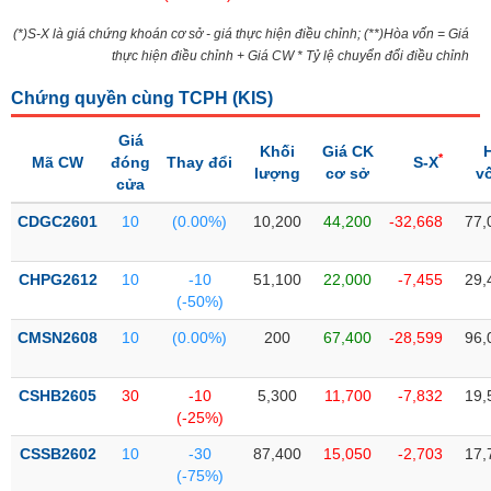
Tổng
VS-
quan
SECTOR
(*)S-X là giá chứng khoán cơ sở - giá thực hiện điều chỉnh; (**)Hòa vốn = Giá
thực hiện điều chỉnh + Giá CW * Tỷ lệ chuyển đổi điều chỉnh
Giao
dịch
Chứng quyền cùng TCPH (
KIS
)
Tài
chính
Giá
Khối
Giá CK
NĂNG
*
Mã CW
đóng
Thay đổi
S-X
lượng
cơ sở
v
Phân
LƯỢNG
cửa
tích
CDGC2601
kỹ
10
(0.00%)
10,200
44,200
-32,668
77,
thuật
CHPG2612
Hồ
10
-10
51,100
22,000
-7,455
29,
NGUYÊN
(-50%)
sơ
VẬT
doanh
CMSN2608
10
(0.00%)
200
67,400
-28,599
96,
LIỆU
nghiệp
Tin
CSHB2605
30
-10
5,300
11,700
-7,832
19,
tức
(-25%)
sự
CÔNG
kiện
CSSB2602
10
-30
87,400
15,050
-2,703
17,
NGHIỆP
(-75%)
Tài