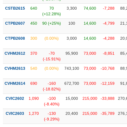
phân
tích
CSTB2615
640
70
3,300
74,600
-7,288
88,
(-)
(+12.28%)
CTPB2607
450
90 (+25%)
100
14,600
-4,799
21,
Thuật
ngữ
(-)
CTPB2608
300
(0.00%)
3,000
14,600
-4,288
20,
CVHM2612
370
-70
95,900
73,000
-8,851
85,
Dịch
(-15.91%)
vụ
(-)
CVHM2613
540
(0.00%)
743,100
73,000
-10,768
88,
CVHM2614
690
-160
672,700
73,000
-12,159
91,
Đào
(-18.82%)
tạo
CVIC2602
1,090
-100
15,000
215,000
-33,888
270,
(-8.40%)
CVIC2603
1,270
-130
20,400
215,000
-35,789
276,
Sách
(-9.29%)
tài