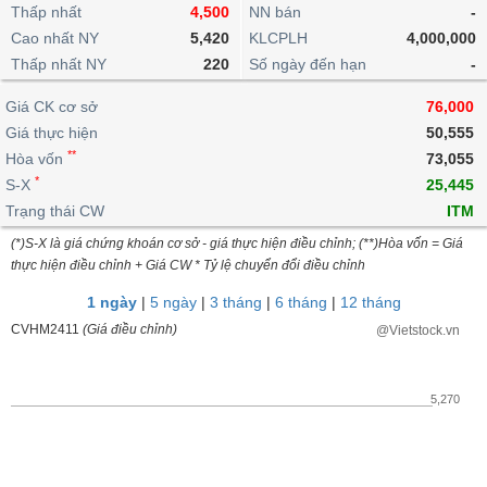
khoản
lai
Thấp nhất
4,500
NN bán
-
dịch
lỗ
Phân
Vĩ
Thống
Định
Cao nhất NY
5,420
KLCPLH
4,000,000
tích
mô
BẤT
Chứng
IR
Giao
kê
Chứng
giá
Thấp nhất NY
kỹ
220
Số ngày đến hạn
-
ĐỘNG
quyền
Awards
dịch
giao
quyền
thuật
SẢN
Nước
nội
dịch
Trái
Giá CK cơ sở
76,000
ngoài
Tổng
bộ
Bảng
phiếu
Giá thực hiện
50,555
Tin
quan
giá
Đào
doanh
Tự
**
Niên
tức
Hòa vốn
73,055
TÀI
trực
tạo
nghiệp
doanh
Thống
giám
*
S-X
25,445
CHÍNH
tuyến
kê
Top
Trạng thái CW
ITM
Tài
giao
Bộ
cổ
liệu
(*)S-X là giá chứng khoán cơ sở - giá thực hiện điều chỉnh; (**)Hòa vốn = Giá
dịch
Dịch
lọc
phiếu
cổ
HÀNG
thực hiện điều chỉnh + Giá CW * Tỷ lệ chuyển đổi điều chỉnh
vụ
cổ
Định
đông
HÓA
Bản
phiếu
1 ngày
|
5 ngày
|
3 tháng
|
6 tháng
|
12 tháng
giá
đồ
So
CVHM2411
(Giá điều chỉnh)
@Vietstock.vn
ngành
sánh
KINH
cổ
Thống
TẾ
phiếu
kê
5,270
giao
Báo
dịch
cáo
THẾ
phân
GIỚI