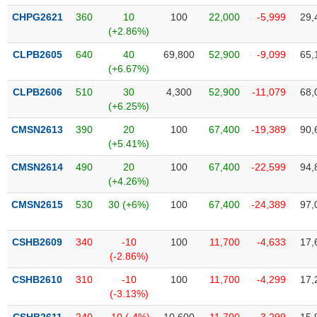
VỤ
CHPG2621
360
10
100
22,000
-5,999
29,
TRUYỀN
(+2.86%)
THÔNG
CLPB2605
640
40
69,800
52,900
-9,099
65,
(+6.67%)
CLPB2606
510
30
4,300
52,900
-11,079
68,
TIỆN
(+6.25%)
ÍCH
CMSN2613
390
20
100
67,400
-19,389
90,
(+5.41%)
CMSN2614
490
20
100
67,400
-22,599
94,
(+4.26%)
BẤT
CMSN2615
530
30 (+6%)
100
67,400
-24,389
97,
ĐỘNG
SẢN
CSHB2609
340
-10
100
11,700
-4,633
17,
(-2.86%)
Mã
chứng
CSHB2610
310
-10
100
11,700
-4,299
17,
khoán
(-)
(-3.13%)