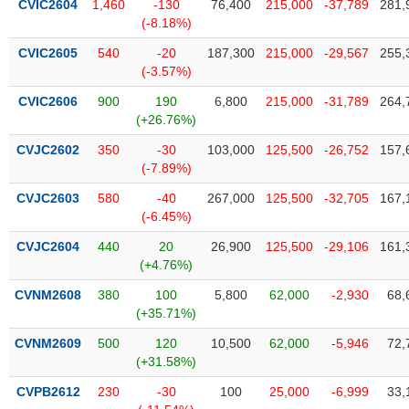
chính
CVIC2604
1,460
-130
76,400
215,000
-37,789
281,
(-8.18%)
CVIC2605
540
-20
187,300
215,000
-29,567
255,
(-3.57%)
Công
CVIC2606
900
190
6,800
215,000
-31,789
264,
cụ
(+26.76%)
đầu
tư
CVJC2602
350
-30
103,000
125,500
-26,752
157,
(-7.89%)
CVJC2603
580
-40
267,000
125,500
-32,705
167,
(-6.45%)
Truyền
CVJC2604
440
20
26,900
125,500
-29,106
161,
thông
(+4.76%)
tài
chính
CVNM2608
380
100
5,800
62,000
-2,930
68,
(+35.71%)
CVNM2609
500
120
10,500
62,000
-5,946
72,
(+31.58%)
Dữ
CVPB2612
230
-30
100
25,000
-6,999
33,
liệu