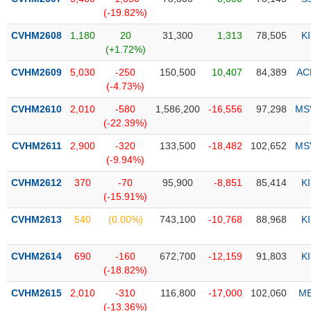
PHIẾU
Hủy
(-19.82%)
niêm
yết
CVHM2608
1,180
20
31,300
1,313
78,505
K
(+1.72%)
Theo
CÔNG
dõi
CVHM2609
5,030
-250
150,500
10,407
84,389
AC
CỤ
đặc
(-4.73%)
ĐẦU
biệt
TƯ
CVHM2610
2,010
-580
1,586,200
-16,556
97,298
MS
Không
(-22.39%)
được
CVHM2611
2,900
-320
133,500
-18,482
102,652
MS
ký
XUẤT
(-9.94%)
quỹ
DỮ
LIỆU
CVHM2612
370
-70
95,900
-8,851
85,414
K
Danh
(-15.91%)
mục
ETF
CVHM2613
540
(0.00%)
743,100
-10,768
88,968
K
TIN
Cổ
MỚI
CVHM2614
phiếu
690
-160
672,700
-12,159
91,803
K
(-18.82%)
chi
Ngành
tiết
(-)
CVHM2615
2,010
-310
116,800
-17,000
102,060
M
(-13.36%)