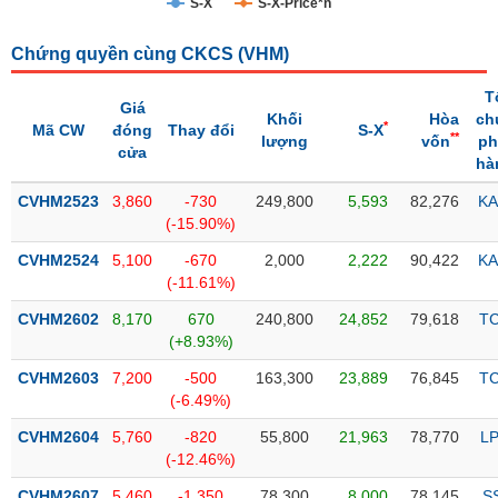
S-X
S-X-Price*n
Trạng
Chứng quyền cùng CKCS (
VHM
)
thái
NGÀNH
cổ
T
phiếu
Giá
Khối
Hòa
ch
*
Mã CW
đóng
Thay đổi
S-X
**
lượng
vốn
ph
Quy
cửa
hà
DOANH
mô
NGHIỆP
thị
CVHM2523
3,860
-730
249,800
5,593
82,276
KA
trường
(-15.90%)
Niêm
CVHM2524
5,100
-670
2,000
2,222
90,422
KA
CỔ
yết
(-11.61%)
PHIẾU
Niêm
CVHM2602
8,170
670
240,800
24,852
79,618
T
yết
(+8.93%)
mới
PHÁI
CVHM2603
7,200
-500
163,300
23,889
76,845
T
Niêm
SINH
(-6.49%)
yết
CVHM2604
5,760
-820
55,800
21,963
78,770
L
bổ
(-12.46%)
sung
TRÁI
CVHM2607
5,460
-1,350
78,300
8,000
78,145
S