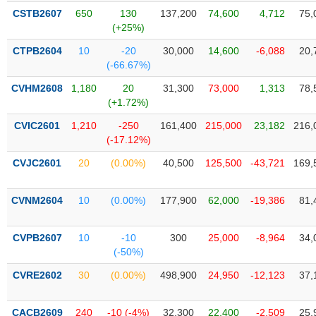
liệu
CSTB2607
650
130
137,200
74,600
4,712
75,
(+25%)
Tâm
CTPB2604
10
-20
30,000
14,600
-6,088
20,
lý
TIÊU
(-66.67%)
thị
DÙNG
trường
KHÔNG
CVHM2608
1,180
20
31,300
73,000
1,313
78,
(+1.72%)
THIẾT
YẾU
CVIC2601
1,210
-250
161,400
215,000
23,182
216,
(-17.12%)
CVJC2601
20
(0.00%)
40,500
125,500
-43,721
169,
TIÊU
CVNM2604
10
(0.00%)
177,900
62,000
-19,386
81,
DÙNG
THIẾT
YẾU
CVPB2607
10
-10
300
25,000
-8,964
34,
(-50%)
CVRE2602
30
(0.00%)
498,900
24,950
-12,123
37,
CHĂM
CACB2609
240
-10 (-4%)
32,300
22,400
-2,509
25,