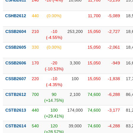
CSHB2611
240
-10 (-4%)
10,600
11,700
-3,299
15,
Tất cả
Cổ phiếu
Chỉ số
Chứng chỉ quỹ
Chứng q
CSHB2612
440
(0.00%)
11,700
-5,089
18,
Lãnh
đạo
(-)
CSSB2604
210
-10
253,200
15,050
-2,727
18,
(-4.55%)
Tất cả
Người nội bộ
Người liên quan
Cổ đông lớn
CSSB2605
330
(0.00%)
15,050
-2,061
18,
Tin
tức
CSSB2606
170
-20
3,300
15,050
-949
16,
(-)
(-10.53%)
CSSB2607
220
-10
100
15,050
-1,838
17,
Bài
(-4.35%)
viết
của
CSTB2612
700
90
2,100
74,600
-6,288
86,
tác
(+14.75%)
giả
(-)
CSTB2613
440
100
174,000
74,600
-3,177
81,
(+29.41%)
Báo
CSTB2614
540
120
39,000
74,600
-4,288
83,
cáo
(+28.57%)