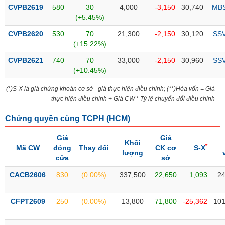
Tổng
VS-
CVPB2619
580
30
4,000
-3,150
30,740
MB
quan
SECTOR
(+5.45%)
Giao
CVPB2620
530
70
21,300
-2,150
30,120
SS
dịch
(+15.22%)
Tài
CVPB2621
740
70
33,000
-2,150
30,960
SS
chính
(+10.45%)
NĂNG
Phân
LƯỢNG
(*)S-X là giá chứng khoán cơ sở - giá thực hiện điều chỉnh; (**)Hòa vốn = Giá
tích
thực hiện điều chỉnh + Giá CW * Tỷ lệ chuyển đổi điều chỉnh
kỹ
thuật
Chứng quyền cùng TCPH (
HCM
)
Hồ
NGUYÊN
Giá
Giá
sơ
Khối
VẬT
*
Mã CW
đóng
Thay đổi
CK cơ
S-X
doanh
lượng
LIỆU
cửa
sở
nghiệp
CACB2606
830
(0.00%)
337,500
22,650
1,093
24
Tin
tức
sự
CFPT2609
250
(0.00%)
13,800
71,800
-25,362
101
CÔNG
kiện
NGHIỆP
Tài