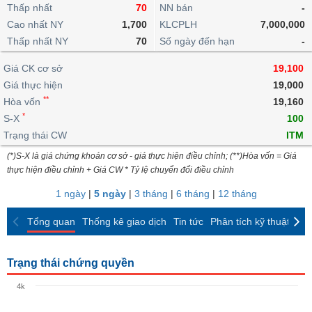
khoản
lai
Thấp nhất
70
NN bán
-
dịch
lỗ
Phân
Vĩ
Thống
Định
Cao nhất NY
1,700
KLCPLH
7,000,000
tích
mô
BẤT
Chứng
IR
Giao
kê
Chứng
giá
Thấp nhất NY
kỹ
70
Số ngày đến hạn
-
ĐỘNG
quyền
Awards
dịch
giao
quyền
thuật
SẢN
Nước
nội
dịch
Trái
Giá CK cơ sở
19,100
ngoài
Tổng
bộ
Bảng
phiếu
Giá thực hiện
19,000
Tin
quan
giá
Đào
doanh
Tự
**
Niên
tức
Hòa vốn
19,160
TÀI
trực
tạo
nghiệp
doanh
Thống
giám
*
S-X
100
CHÍNH
tuyến
kê
Top
Trạng thái CW
ITM
Tài
giao
Bộ
cổ
liệu
(*)S-X là giá chứng khoán cơ sở - giá thực hiện điều chỉnh; (**)Hòa vốn = Giá
dịch
Dịch
lọc
phiếu
cổ
HÀNG
thực hiện điều chỉnh + Giá CW * Tỷ lệ chuyển đổi điều chỉnh
vụ
cổ
Định
đông
HÓA
Bản
phiếu
1 ngày
|
5 ngày
|
3 tháng
|
6 tháng
|
12 tháng
giá
đồ
So
ngành
Tổng quan
Thống kê giao dịch
Tin tức
Phân tích kỹ thuật
CK
sánh
KINH
cổ
Thống
TẾ
phiếu
kê
Trạng thái chứng quyền
giao
Báo
dịch
4k
cáo
THẾ
phân
GIỚI