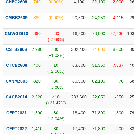
CHPG2609
740
(0.00%)
4,100
22,100
-2,000
26
liệu
Tâm
CMBB2609
360
(0.00%)
90,500
24,250
-4,115
29
lý
TIÊU
thị
DÙNG
CMWG2610
360
-30
16,200
73,000
-27,436
103
trường
KHÔNG
(-7.69%)
THIẾT
CSTB2606
2,980
30
302,400
74,600
8,600
80
YẾU
(+1.02%)
CTCB2606
400
10
63,600
31,350
-7,337
40
(+2.56%)
TIÊU
CVNM2603
820
30
80,900
62,100
76
68
DÙNG
(+3.80%)
THIẾT
CACB2614
2,320
410
283,600
22,650
-350
25
YẾU
(+21.47%)
CFPT2621
1,500
30
18,400
71,800
1,300
79
(+2.04%)
CFPT2622
1,410
30
17,400
71,800
-200
83
CHĂM