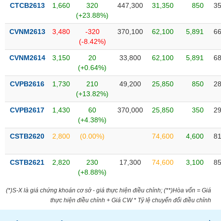
VỤ
CTCB2613
1,660
320
447,300
31,350
850
35
TRUYỀN
(+23.88%)
THÔNG
CVNM2613
3,480
-320
370,100
62,100
5,891
66
(-8.42%)
CVNM2614
3,150
20
33,800
62,100
5,891
68
(+0.64%)
TIỆN
CVPB2616
1,730
210
49,200
25,850
850
28
ÍCH
(+13.82%)
CVPB2617
1,430
60
370,000
25,850
350
29
(+4.38%)
BẤT
CSTB2620
2,800
(0.00%)
74,600
4,600
81
ĐỘNG
SẢN
CSTB2621
2,820
230
17,300
74,600
3,100
85
(+8.88%)
Mã
chứng
(*)S-X là giá chứng khoán cơ sở - giá thực hiện điều chỉnh; (**)Hòa vốn = Giá
khoán
thực hiện điều chỉnh + Giá CW * Tỷ lệ chuyển đổi điều chỉnh
(-)