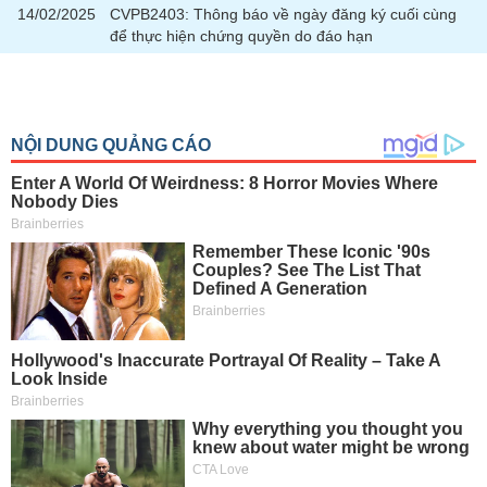
chính
14/02/2025
CVPB2403: Thông báo về ngày đăng ký cuối cùng
để thực hiện chứng quyền do đáo hạn
Công
cụ
đầu
tư
Truyền
thông
tài
chính
Dữ
liệu