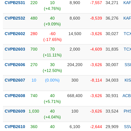
CVPB2531
220
10
8,900
-7,557
34,271
KAF
(+4.76%)
Trạng
thái
CVPB2532
480
40
8,600
-8,539
36,276
KAF
NGÀNH
cổ
(+9.09%)
phiếu
CVPB2602
280
-60
14,500
-3,626
30,027
TC
Quy
(-17.65%)
DOANH
mô
CVPB2603
700
70
2,000
-4,609
31,835
TC
NGHIỆP
thị
(+11.11%)
trường
CVPB2606
270
30
204,200
-3,626
30,007
SSI
Niêm
(+12.50%)
CỔ
yết
PHIẾU
CVPB2607
10
(0.00%)
300
-8,114
34,003
KIS
Niêm
yết
mới
CVPB2608
740
40
668,400
-3,626
30,931
ACB
PHÁI
(+5.71%)
Niêm
SINH
yết
CVPB2609
1,030
40
100
-3,626
33,524
PH
bổ
(+4.04%)
sung
TRÁI
CVPB2610
360
40
6,100
-2,644
29,909
SS