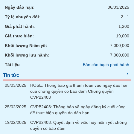
phân
Ngày đáo hạn
:
06/03/2025
tích
(-)
Tỷ lệ chuyển đổi
:
2 : 1
Giá phát hành
:
1,200
Thuật
ngữ
Giá thực hiện
:
19,000
(-)
Khối lượng Niêm yết
:
7,000,000
Khối lượng lưu hành
:
7,000,000
Dịch
vụ
Tài liệu
:
Bản cáo bạch phát hành
(-)
Tin tức
05/03/2025
HOSE: Thông báo giá thanh toán vào ngày đáo hạn
Đào
của chứng quyền có bảo đảm Chứng quyền
tạo
CVPB2403
25/02/2025
CVPB2403: Thông báo về ngày đăng ký cuối cùng
để thực hiện quyền do đáo hạn
19/02/2025
CVPB2403: Quyết định về việc hủy niêm yết chứng
Sách
quyền có bảo đảm
tài