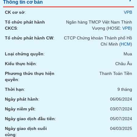
Tất cả
Cổ phiếu
Chỉ số
Chứng chỉ quỹ
Chứng q
Thông tin cơ bản
CK cơ sở
:
VPB
Lãnh
Tổ chức phát hành
Ngân hàng TMCP Việt Nam Thịnh
đạo
(-)
CKCS
:
Vượng (HOSE:
VPB
)
Tổ chức phát hành CW
:
CTCP Chứng khoán Thành phố Hồ
Tất cả
Người nội bộ
Người liên quan
Cổ đông lớn
Chí Minh (
HCM
)
Loại chứng quyền
:
Mua
Tin
tức
Kiểu thực hiện
:
Châu Âu
(-)
Phương thức thực hiện
Thanh Toán Tiền
quyền
:
Bài
Thời hạn
:
9 tháng
viết
của
Ngày phát hành
:
06/06/2024
tác
giả
Ngày niêm yết
:
03/07/2024
(-)
Ngày giao dịch đầu tiên
:
05/07/2024
Ngày giao dịch cuối
04/03/2025
Báo
cáo
cùng
: