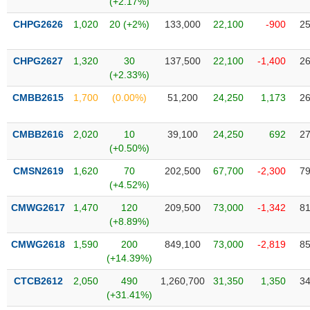
(+2.17%)
SÓC
SỨC
CHPG2626
1,020
20 (+2%)
133,000
22,100
-900
25
KHỎE
CHPG2627
1,320
30
137,500
22,100
-1,400
26
(+2.33%)
CMBB2615
1,700
(0.00%)
51,200
24,250
1,173
26
TÀI
CHÍNH
CMBB2616
2,020
10
39,100
24,250
692
27
(+0.50%)
CMSN2619
1,620
70
202,500
67,700
-2,300
79
(+4.52%)
CÔNG
NGHỆ
CMWG2617
1,470
120
209,500
73,000
-1,342
81
THÔNG
(+8.89%)
TIN
CMWG2618
1,590
200
849,100
73,000
-2,819
85
(+14.39%)
CTCB2612
2,050
490
1,260,700
31,350
1,350
34
(+31.41%)
DỊCH