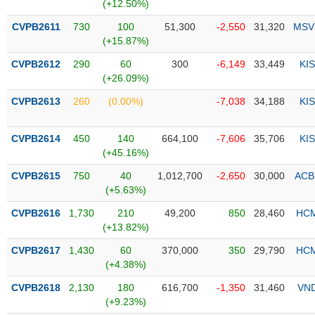
PHIẾU
Hủy
(+12.50%)
niêm
CVPB2611
730
100
51,300
-2,550
31,320
MSV
yết
(+15.87%)
Theo
CVPB2612
290
60
300
-6,149
33,449
KIS
CÔNG
dõi
(+26.09%)
CỤ
đặc
ĐẦU
biệt
CVPB2613
260
(0.00%)
-7,038
34,188
KIS
TƯ
Không
được
CVPB2614
450
140
664,100
-7,606
35,706
KIS
ký
(+45.16%)
XUẤT
quỹ
DỮ
CVPB2615
750
40
1,012,700
-2,650
30,000
ACB
LIỆU
Danh
(+5.63%)
mục
CVPB2616
1,730
210
49,200
850
28,460
HC
ETF
(+13.82%)
TIN
Cổ
MỚI
CVPB2617
1,430
60
370,000
350
29,790
HC
phiếu
(+4.38%)
chi
Ngành
CVPB2618
2,130
180
616,700
-1,350
31,460
VN
tiết
(-)
(+9.23%)