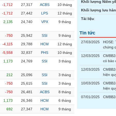
Khối lượng Niêm yế
-1,712
27,317
ACBS
10 tháng
Khối lượng lưu hà
-1,712
27,442
LPS
12 tháng
Tài liệu
:
2,135
24,740
VPX
9 tháng
Tin tức
-750
25,942
SSI
9 tháng
27/03/2025
HOSE: T
-4,115
29,788
HCM
12 tháng
chứng 
-5,558
32,837
PHS
10 tháng
12/03/2025
CMBB240
có bảo
1,173
24,769
SSI
3 tháng
12/03/2025
CMBB240
hiện qu
212
25,096
SSI
3 tháng
10/03/2025
CMBB240
-750
25,615
SSI
3 tháng
hiện qu
-750
26,481
ACBS
8 tháng
07/01/2025
CMBB24
1,173
26,346
HCM
6 tháng
692
27,347
HCM
9 tháng