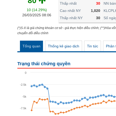
80
THẾ GIỚI
Thấp nhất
30
NN bán
10 (14.29%)
ĐÔNG DƯƠNG
Cao nhất NY
1,020
KLCPL
26/03/2025 08:06
Thấp nhất NY
30
Số ngà
TÀI CHÍNH CÁ NHÂN
PHÂN TÍCH
(*)S-X là giá chứng khoán cơ sở - giá thực hiện điều chỉnh; (**)Hòa vố
chuyển đổi điều chỉnh
Ngành
(-)
Tổng quan
Thống kê giao dịch
Tin tức
Phân t
VS-SECTOR
NĂNG LƯỢNG
Trạng thái chứng quyền
NGUYÊN VẬT LIỆU
0
CÔNG NGHIỆP
-2.5k
TIÊU DÙNG KHÔNG THIẾT YẾU
TIÊU DÙNG THIẾT YẾU
-5k
CHĂM SÓC SỨC KHỎE
-7.5k