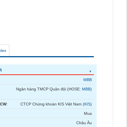
oles
n
MBB
Ngân hàng TMCP Quân đội (HOSE:
MBB
)
 CW
:
CTCP Chứng khoán KIS Việt Nam (
KIS
)
Mua
Châu Âu