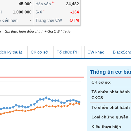
**
45,000
Hòa vốn
24,482
CÔNG CỤ ĐẦU TƯ
*
H
1,000,000
S-X
-134
XUẤT DỮ LIỆU
y đến hạn
-
Trạng thái CW
OTM
TIN MỚI
n = Giá thực hiện điều chỉnh + Giá CW * Tỷ lệ
ích kỹ thuật
CK cơ sở
Tổ chức PH
CW khác
BlackSch
Thông tin cơ bả
CK cơ sở
:
Tổ chức phát hành
CKCS
:
Tổ chức phát hành
Loại chứng quyền
:
Kiểu thực hiện
: