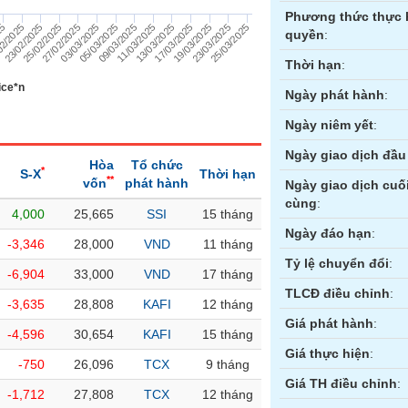
Phương thức thực 
17/03/2025
19/03/2025
23/03/2025
25/03/2025
25
02/2025
23/02/2025
25/02/2025
27/02/2025
03/03/2025
05/03/2025
09/03/2025
11/03/2025
13/03/2025
quyền
:
Thời hạn
:
ice*n
Ngày phát hành
:
Ngày niêm yết
:
Ngày giao dịch đầu 
Hòa
Tổ chức
*
S-X
Thời hạn
**
vốn
phát hành
Ngày giao dịch cuố
cùng
:
4,000
25,665
SSI
15 tháng
ền
Hợp đồng tương lai
Trái phiếu
Ngày đáo hạn
:
-3,346
28,000
VND
11 tháng
Tỷ lệ chuyển đổi
:
-6,904
33,000
VND
17 tháng
TLCĐ điều chỉnh
:
-3,635
28,808
KAFI
12 tháng
Giá phát hành
:
-4,596
30,654
KAFI
15 tháng
Giá thực hiện
:
-750
26,096
TCX
9 tháng
Giá TH điều chỉnh
:
-1,712
27,808
TCX
12 tháng