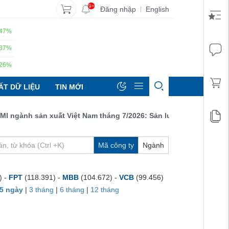
9+
Đăng nhập
English
|
.47%
.37%
.26%
ẤT DỮ LIỆU
TIN MỚI
gành sản xuất Việt Nam tháng 7/2026: Sản lượng, số lượng đơn đ
Mã công ty
Ngành
) -
FPT
(118.391) -
MBB
(104.672) -
VCB
(99.456)
5 ngày
|
3 tháng
|
6 tháng
|
12 tháng