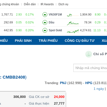
g chứng khoán
Diễn đàn
IR Awards
Dịch vụ
1,767.71
2.93
0.17%
VN30F1M
1,904.90
8.90
0
292.69
0.05
0.02%
Dầu
78.34
0.29
0
442.95
0.90
0.20%
Spot Gold
4,274.61
11.13
0
o
Tin tức
Báo cáo phân tích
Thuật ngữ
Dịch vụ
HIẾU
PHÁI SINH
TRÁI PHIẾU
CÔNG CỤ ĐẦU TƯ
XU
Chỉ số PMI n
VIETSTOCKFINANCE
VĨ MÔ
NGÀNH
:
CMBB2408
)
DOANH NGHIỆP
Trending:
PNJ
(162.998) -
HPG
(123.811
CỔ PHIẾU
1 ngày
|
PHÁI SINH
306,800
Giá CK cơ sở
24,000
TRÁI PHIẾU
a
-
Giá thực hiện
27,777