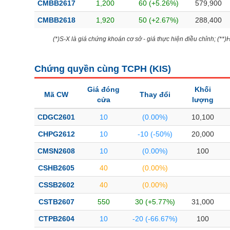
CMBB2617
1,200
60 (+5.26%)
579,900
CMBB2618
1,920
50 (+2.67%)
288,400
(*)S-X là giá chứng khoán cơ sở - giá thực hiện điều chỉnh; (**
Chứng quyền cùng TCPH (
KIS
)
Giá đóng
Khối
Mã CW
Thay đổi
cửa
lượng
CDGC2601
10
(0.00%)
10,100
CHPG2612
10
-10 (-50%)
20,000
CMSN2608
10
(0.00%)
100
CSHB2605
40
(0.00%)
CSSB2602
40
(0.00%)
CSTB2607
550
30 (+5.77%)
31,000
CTPB2604
10
-20 (-66.67%)
100