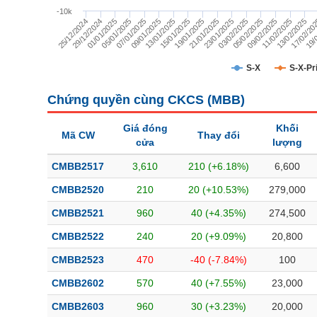
TÀI CHÍNH
-10k
13/01/2025
15/01/2025
19/01/2025
21/01/2025
23/01/2025
03/02/2025
05/02/2025
09/02/2025
11/02/2025
13/02/2025
17/02/20
19/
25/12/2024
29/12/2024
01/01/2025
05/01/2025
07/01/2025
09/01/2025
CÔNG NGHỆ THÔNG TIN
DỊCH VỤ TRUYỀN THÔNG
S-X
S-X-Pr
TIỆN ÍCH
Chứng quyền cùng CKCS (
MBB
)
BẤT ĐỘNG SẢN
Giá đóng
Khối
Mã CW
Thay đổi
cửa
lượng
Mã chứng khoán
(-)
CMBB2517
3,610
210 (+6.18%)
6,600
Tất cả
Cổ phiếu
Chỉ số
Chứng chỉ quỹ
Chứng quy
CMBB2520
210
20 (+10.53%)
279,000
CMBB2521
960
40 (+4.35%)
274,500
Lãnh đạo
(-)
CMBB2522
240
20 (+9.09%)
20,800
Tất cả
Người nội bộ
Người liên quan
Cổ đông lớn
CMBB2523
470
-40 (-7.84%)
100
CMBB2602
570
40 (+7.55%)
23,000
Tin tức
(-)
CMBB2603
960
30 (+3.23%)
20,000