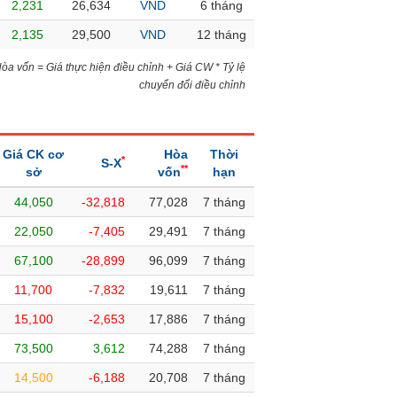
2,231
26,634
VND
6 tháng
2,135
29,500
VND
12 tháng
)Hòa vốn = Giá thực hiện điều chỉnh + Giá CW * Tỷ lệ
chuyển đổi điều chỉnh
Giá CK cơ
Hòa
Thời
*
S-X
**
sở
vốn
hạn
44,050
-32,818
77,028
7 tháng
22,050
-7,405
29,491
7 tháng
67,100
-28,899
96,099
7 tháng
11,700
-7,832
19,611
7 tháng
15,100
-2,653
17,886
7 tháng
73,500
3,612
74,288
7 tháng
14,500
-6,188
20,708
7 tháng