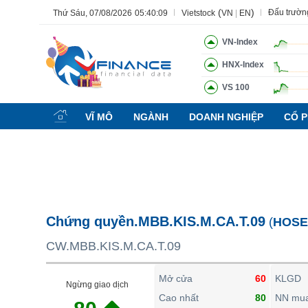
(
)
Đấu trườn
Thứ Sáu, 07/08/2026
05:40:10
Vietstock
VN
|
EN
VN-Index
HNX-Index
VS 100
Tất cả
Tính năng
Ngành
Mã chứng khoán
Lãnh đạ
VĨ MÔ
NGÀNH
DOANH NGHIỆP
CỔ P
Tính năng
(-)
VIETSTOCK
CHỨNG KHOÁN
DOANH NGHIỆP
Chứng quyền.MBB.KIS.M.CA.T.09
(
HOSE
BẤT ĐỘNG SẢN
CW.MBB.KIS.M.CA.T.09
TÀI CHÍNH
HÀNG HÓA
Mở cửa
60
KLGD
Ngừng giao dịch
KINH TẾ
Cao nhất
80
NN mu