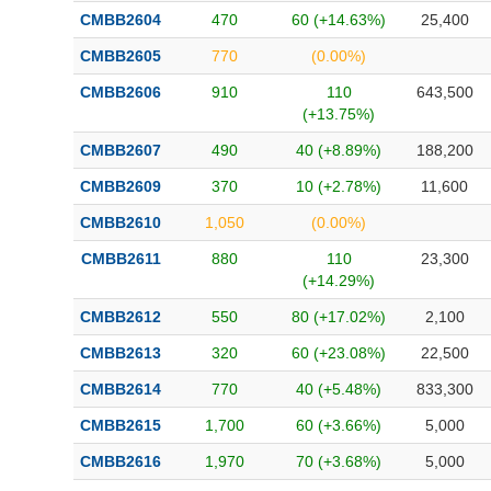
Bài viết của tác giả
(-)
CMBB2604
470
60 (+14.63%)
25,400
CMBB2605
770
(0.00%)
Báo cáo phân tích
(-)
CMBB2606
910
110
643,500
(+13.75%)
CMBB2607
490
40 (+8.89%)
188,200
Thuật ngữ
(-)
CMBB2609
370
10 (+2.78%)
11,600
Dịch vụ
(-)
CMBB2610
1,050
(0.00%)
CMBB2611
880
110
23,300
Đào tạo
(+14.29%)
Sách tài chính
CMBB2612
550
80 (+17.02%)
2,100
Công cụ đầu tư
CMBB2613
320
60 (+23.08%)
22,500
CMBB2614
770
40 (+5.48%)
833,300
Truyền thông tài chính
CMBB2615
1,700
60 (+3.66%)
5,000
Dữ liệu tài chính
CMBB2616
1,970
70 (+3.68%)
5,000