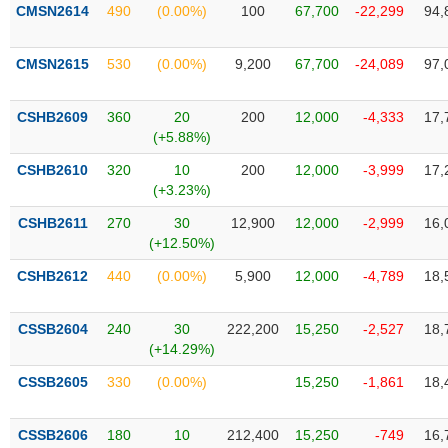
VỤ
CMSN2614
490
(0.00%)
100
67,700
-22,299
94,
TRUYỀN
THÔNG
CMSN2615
530
(0.00%)
9,200
67,700
-24,089
97,
CSHB2609
360
20
200
12,000
-4,333
17,
(+5.88%)
TIỆN
CSHB2610
320
10
200
12,000
-3,999
17,
ÍCH
(+3.23%)
CSHB2611
270
30
12,900
12,000
-2,999
16,
(+12.50%)
BẤT
CSHB2612
440
(0.00%)
5,900
12,000
-4,789
18,
ĐỘNG
SẢN
CSSB2604
240
30
222,200
15,250
-2,527
18,
(+14.29%)
Mã
chứng
CSSB2605
330
(0.00%)
15,250
-1,861
18,
khoán
(-)
CSSB2606
180
10
212,400
15,250
-749
16,