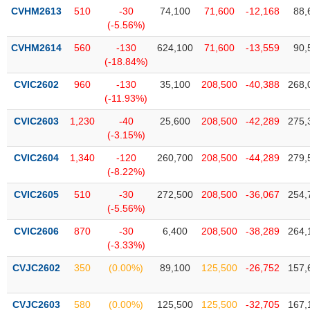
phân
CVHM2613
510
-30
74,100
71,600
-12,168
88,
tích
(-5.56%)
(-)
CVHM2614
560
-130
624,100
71,600
-13,559
90,
(-18.84%)
Thuật
ngữ
CVIC2602
960
-130
35,100
208,500
-40,388
268,
(-)
(-11.93%)
CVIC2603
1,230
-40
25,600
208,500
-42,289
275,
(-3.15%)
Dịch
vụ
CVIC2604
1,340
-120
260,700
208,500
-44,289
279,
(-)
(-8.22%)
CVIC2605
510
-30
272,500
208,500
-36,067
254,
Đào
(-5.56%)
tạo
CVIC2606
870
-30
6,400
208,500
-38,289
264,
(-3.33%)
CVJC2602
350
(0.00%)
89,100
125,500
-26,752
157,
Sách
tài
CVJC2603
580
(0.00%)
125,500
125,500
-32,705
167,