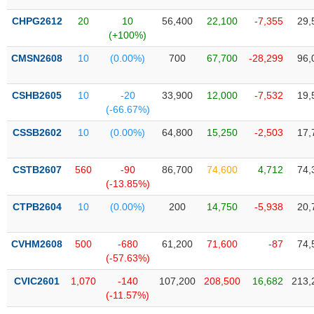
Tổng
VS-
quan
SECTOR
CHPG2612
20
10
56,400
22,100
-7,355
29,
(+100%)
Giao
dịch
CMSN2608
10
(0.00%)
700
67,700
-28,299
96,
Tài
chính
CSHB2605
10
-20
33,900
12,000
-7,532
19,
NĂNG
(-66.67%)
Phân
LƯỢNG
tích
CSSB2602
10
(0.00%)
64,800
15,250
-2,503
17,
kỹ
thuật
CSTB2607
560
-90
86,700
74,600
4,712
74,
Hồ
(-13.85%)
NGUYÊN
sơ
VẬT
CTPB2604
10
(0.00%)
200
14,750
-5,938
20,
doanh
LIỆU
nghiệp
CVHM2608
500
-680
61,200
71,600
-87
74,
Tin
(-57.63%)
tức
sự
CVIC2601
1,070
-140
107,200
208,500
16,682
213,
CÔNG
kiện
(-11.57%)
NGHIỆP
Tài