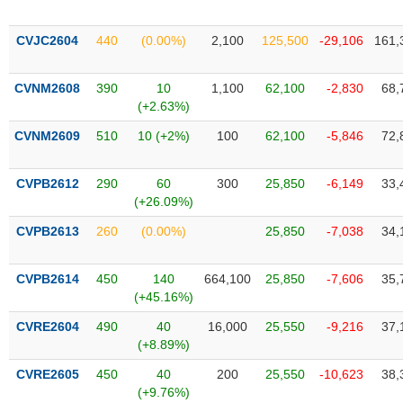
chính
CVJC2604
440
(0.00%)
2,100
125,500
-29,106
161,
CVNM2608
390
10
1,100
62,100
-2,830
68,
Công
(+2.63%)
cụ
đầu
CVNM2609
510
10 (+2%)
100
62,100
-5,846
72,
tư
CVPB2612
290
60
300
25,850
-6,149
33,
(+26.09%)
Truyền
CVPB2613
260
(0.00%)
25,850
-7,038
34,
thông
tài
CVPB2614
450
140
664,100
25,850
-7,606
35,
chính
(+45.16%)
CVRE2604
490
40
16,000
25,550
-9,216
37,
(+8.89%)
Dữ
CVRE2605
450
40
200
25,550
-10,623
38,
liệu
(+9.76%)