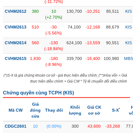
PHIẾU
Hủy
(-11.72%)
niêm
CVHM2612
380
10
130,700
-10,251
85,511
KIS
yết
(+2.70%)
Theo
CVHM2613
510
-30
74,100
-12,168
88,679
KIS
CÔNG
dõi
(-5.56%)
CỤ
đặc
ĐẦU
biệt
CVHM2614
560
-130
624,100
-13,559
90,551
KIS
TƯ
(-18.84%)
Không
được
CVHM2615
1,830
-180
339,700
-18,400
100,980
MBS
ký
(-8.96%)
XUẤT
quỹ
DỮ
(*)S-X là giá chứng khoán cơ sở - giá thực hiện điều chỉnh; (**)Hòa vốn = Giá
LIỆU
Danh
thực hiện điều chỉnh + Giá CW * Tỷ lệ chuyển đổi điều chỉnh
mục
ETF
Chứng quyền cùng TCPH (
KIS
)
TIN
Cổ
Giá
MỚI
Khối
Giá CK
*
phiếu
Mã CW
đóng
Thay đổi
S-X
lượng
cơ sở
v
chi
cửa
Ngành
tiết
(-)
CDGC2601
10
(0.00%)
300
43,600
-33,268
77,