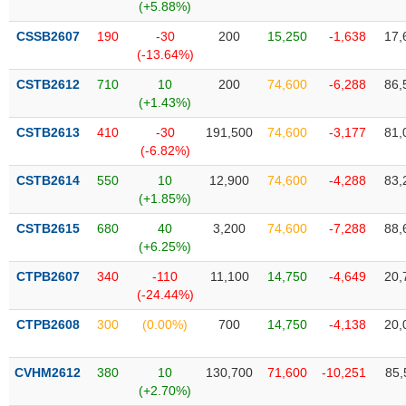
Tất cả
Cổ phiếu
Chỉ số
Chứng chỉ quỹ
Chứng q
(+5.88%)
CSSB2607
190
-30
200
15,250
-1,638
17,
Lãnh
(-13.64%)
đạo
(-)
CSTB2612
710
10
200
74,600
-6,288
86,
(+1.43%)
Tất cả
Người nội bộ
Người liên quan
Cổ đông lớn
CSTB2613
410
-30
191,500
74,600
-3,177
81,
(-6.82%)
Tin
CSTB2614
550
10
12,900
74,600
-4,288
83,
tức
(-)
(+1.85%)
CSTB2615
680
40
3,200
74,600
-7,288
88,
(+6.25%)
Bài
viết
CTPB2607
340
-110
11,100
14,750
-4,649
20,
của
(-24.44%)
tác
giả
CTPB2608
300
(0.00%)
700
14,750
-4,138
20,
(-)
CVHM2612
380
10
130,700
71,600
-10,251
85,
Báo
(+2.70%)
cáo