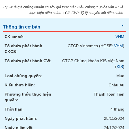
tài
chính
(*)S-X là giá chứng khoán cơ sở - giá thực hiện điều chỉnh; (**)Hòa vốn = Giá
thực hiện điều chỉnh + Giá CW * Tỷ lệ chuyển đổi điều chỉnh
Thông tin cơ bản
CK cơ sở
:
VHM
Tổ chức phát hành
CTCP Vinhomes (HOSE:
VHM
)
CKCS
:
Tổ chức phát hành CW
:
CTCP Chứng khoán KIS Việt Nam
(
KIS
)
Loại chứng quyền
:
Mua
Kiểu thực hiện
:
Châu Âu
Phương thức thực hiện
Thanh Toán Tiền
quyền
:
Thời hạn
:
4 tháng
Ngày phát hành
:
28/11/2024
Ngày niêm yết
:
24/12/2024