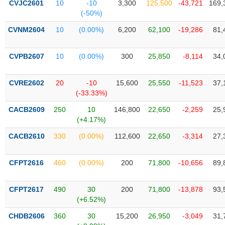
CVJC2601
10
-10
3,300
125,500
-43,721
169,
liệu
(-50%)
Tâm
CVNM2604
10
(0.00%)
6,200
62,100
-19,286
81,
lý
TIÊU
thị
DÙNG
CVPB2607
10
(0.00%)
300
25,850
-8,114
34,
trường
KHÔNG
THIẾT
CVRE2602
20
-10
15,600
25,550
-11,523
37,
YẾU
(-33.33%)
CACB2609
250
10
146,800
22,650
-2,259
25,
(+4.17%)
TIÊU
CACB2610
330
(0.00%)
112,600
22,650
-3,314
27,
DÙNG
THIẾT
CFPT2616
460
(0.00%)
200
71,800
-10,656
89,
YẾU
CFPT2617
490
30
200
71,800
-13,878
93,
(+6.52%)
CHDB2606
360
30
15,200
26,950
-3,049
31,
CHĂM