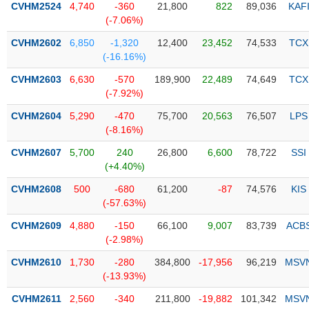
CVHM2524
4,740
-360
21,800
822
89,036
KAF
(-7.06%)
Trạng
thái
CVHM2602
6,850
-1,320
12,400
23,452
74,533
TCX
NGÀNH
cổ
(-16.16%)
phiếu
CVHM2603
6,630
-570
189,900
22,489
74,649
TCX
Quy
(-7.92%)
DOANH
mô
CVHM2604
5,290
-470
75,700
20,563
76,507
LPS
NGHIỆP
thị
(-8.16%)
trường
CVHM2607
5,700
240
26,800
6,600
78,722
SSI
Niêm
(+4.40%)
CỔ
yết
PHIẾU
CVHM2608
500
-680
61,200
-87
74,576
KIS
Niêm
(-57.63%)
yết
mới
CVHM2609
4,880
-150
66,100
9,007
83,739
ACB
PHÁI
(-2.98%)
Niêm
SINH
yết
CVHM2610
1,730
-280
384,800
-17,956
96,219
MSV
bổ
(-13.93%)
sung
TRÁI
CVHM2611
2,560
-340
211,800
-19,882
101,342
MSV