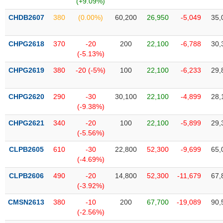
(+9.09%)
SÓC
SỨC
CHDB2607
380
(0.00%)
60,200
26,950
-5,049
35,
KHỎE
CHPG2618
370
-20
200
22,100
-6,788
30,
(-5.13%)
CHPG2619
380
-20 (-5%)
100
22,100
-6,233
29,
TÀI
CHÍNH
CHPG2620
290
-30
30,100
22,100
-4,899
28,
(-9.38%)
CHPG2621
340
-20
100
22,100
-5,899
29,
(-5.56%)
CÔNG
NGHỆ
CLPB2605
610
-30
22,800
52,300
-9,699
65,
THÔNG
(-4.69%)
TIN
CLPB2606
490
-20
14,800
52,300
-11,679
67,
(-3.92%)
CMSN2613
380
-10
200
67,700
-19,089
90,
(-2.56%)
DỊCH