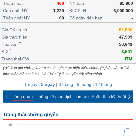
khoản
lai
Thấp nhất
460
NN bán
65,900
dịch
lỗ
Phân
Vĩ
Thống
Định
Cao nhất NY
1,220
KLCPLH
6,000,000
tích
mô
BẤT
Chứng
IR
Giao
kê
Chứng
giá
Thấp nhất NY
kỹ
60
Số ngày đến hạn
-
ĐỘNG
quyền
Awards
dịch
giao
quyền
thuật
SẢN
Nước
nội
dịch
Trái
Giá CK cơ sở
51,500
ngoài
Tổng
bộ
Bảng
phiếu
Giá thực hiện
47,999
Tin
quan
giá
Đào
doanh
Tự
**
Niên
tức
Hòa vốn
50,649
TÀI
trực
tạo
nghiệp
doanh
Thống
giám
*
S-X
3,501
CHÍNH
tuyến
kê
Top
Trạng thái CW
ITM
Tài
giao
Bộ
cổ
liệu
(*)S-X là giá chứng khoán cơ sở - giá thực hiện điều chỉnh; (**)Hòa vốn = Giá
dịch
Dịch
lọc
phiếu
cổ
HÀNG
thực hiện điều chỉnh + Giá CW * Tỷ lệ chuyển đổi điều chỉnh
vụ
cổ
Định
đông
HÓA
Bản
phiếu
1 ngày
|
5 ngày
|
3 tháng
|
6 tháng
|
12 tháng
giá
đồ
So
ngành
Tổng quan
Thống kê giao dịch
Tin tức
Phân tích kỹ thuật
CK
sánh
KINH
cổ
Thống
TẾ
phiếu
kê
Trạng thái chứng quyền
giao
Báo
dịch
5k
cáo
THẾ
phân
GIỚI