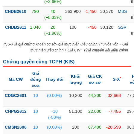
PHIẾU
Hủy
(+3.66%)
t
niêm
CHDB2610
790
40
363,900
-1,450
30,370
MBS
yết
(+5.33%)
t
Theo
CHDB2611
1,040
20
100
-450
30,120
SSV
CÔNG
dõi
(+1.96%)
t
CỤ
đặc
ĐẦU
biệt
(*)S-X là giá chứng khoán cơ sở - giá thực hiện điều chỉnh; (**)Hòa vốn = Giá
TƯ
thực hiện điều chỉnh + Giá CW * Tỷ lệ chuyển đổi điều chỉnh
Không
được
Chứng quyền cùng TCPH (
KIS
)
ký
XUẤT
quỹ
DỮ
Giá
Khối
Giá CK
LIỆU
*
Mã CW
đóng
Thay đổi
S-X
Danh
lượng
cơ sở
v
cửa
mục
ETF
CDGC2601
10
(0.00%)
10,200
44,200
-32,668
77,
TIN
Cổ
MỚI
phiếu
CHPG2612
10
-10
51,100
22,000
-7,455
29,
chi
(-50%)
Ngành
tiết
(-)
CMSN2608
10
(0.00%)
200
67,400
-28,599
96,