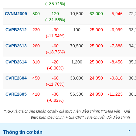
chính
(+35.71%)
CVNM2609
500
120
10,500
62,000
-5,946
72,
(+31.58%)
CVPB2612
230
-30
100
25,000
-6,999
33,
Công
(-11.54%)
cụ
đầu
CVPB2613
260
-60
70,500
25,000
-7,888
34,
tư
(-18.75%)
CVPB2614
310
-20
1,200
25,000
-8,456
35,
(-6.06%)
Truyền
CVRE2604
450
-60
33,000
24,950
-9,816
36,
thông
(-11.76%)
tài
CVRE2605
410
-30
56,300
24,950
-11,223
38,
chính
(-6.82%)
(*)S-X là giá chứng khoán cơ sở - giá thực hiện điều chỉnh; (**)Hòa vốn = Giá
thực hiện điều chỉnh + Giá CW * Tỷ lệ chuyển đổi điều chỉnh
Dữ
liệu
Thông tin cơ bản