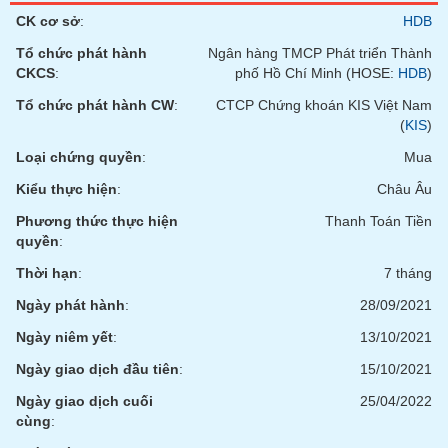
tài
CK cơ sở
:
HDB
chính
Tổ chức phát hành
Ngân hàng TMCP Phát triển Thành
CKCS
:
phố Hồ Chí Minh (HOSE:
HDB
)
Tổ chức phát hành CW
:
CTCP Chứng khoán KIS Việt Nam
(
KIS
)
Loại chứng quyền
:
Mua
Kiểu thực hiện
:
Châu Âu
Phương thức thực hiện
Thanh Toán Tiền
quyền
:
Thời hạn
:
7 tháng
Ngày phát hành
:
28/09/2021
Ngày niêm yết
:
13/10/2021
Ngày giao dịch đầu tiên
:
15/10/2021
Ngày giao dịch cuối
25/04/2022
cùng
: