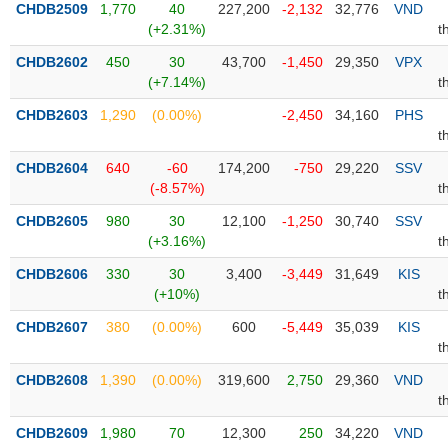
CHDB2509
1,770
40
227,200
-2,132
32,776
VND
(+2.31%)
t
Trạng
thái
CHDB2602
450
30
43,700
-1,450
29,350
VPX
NGÀNH
cổ
(+7.14%)
t
phiếu
CHDB2603
1,290
(0.00%)
-2,450
34,160
PHS
Quy
t
DOANH
mô
CHDB2604
640
-60
174,200
-750
29,220
SSV
NGHIỆP
thị
(-8.57%)
t
trường
CHDB2605
980
30
12,100
-1,250
30,740
SSV
Niêm
(+3.16%)
t
CỔ
yết
PHIẾU
CHDB2606
330
30
3,400
-3,449
31,649
KIS
Niêm
(+10%)
t
yết
mới
CHDB2607
380
(0.00%)
600
-5,449
35,039
KIS
PHÁI
t
Niêm
SINH
yết
CHDB2608
1,390
(0.00%)
319,600
2,750
29,360
VND
bổ
t
sung
TRÁI
CHDB2609
1,980
70
12,300
250
34,220
VND