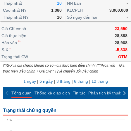
khoản
lai
Thấp nhất
10
NN bán
-
dịch
lỗ
Phân
Vĩ
Thống
Định
Cao nhất NY
1,380
KLCPLH
3,000,000
tích
mô
BẤT
Chứng
IR
Giao
kê
Chứng
giá
Thấp nhất NY
kỹ
10
Số ngày đến hạn
-
ĐỘNG
quyền
Awards
dịch
giao
quyền
thuật
SẢN
Nước
nội
dịch
Trái
Giá CK cơ sở
23,550
ngoài
Tổng
bộ
Bảng
phiếu
Giá thực hiện
28,888
Tin
quan
giá
Đào
doanh
Tự
**
Niên
tức
Hòa vốn
28,968
TÀI
trực
tạo
nghiệp
doanh
Thống
giám
*
S-X
-5,338
CHÍNH
tuyến
kê
Top
Trạng thái CW
OTM
Tài
giao
Bộ
cổ
liệu
(*)S-X là giá chứng khoán cơ sở - giá thực hiện điều chỉnh; (**)Hòa vốn = Giá
dịch
Dịch
lọc
phiếu
cổ
HÀNG
thực hiện điều chỉnh + Giá CW * Tỷ lệ chuyển đổi điều chỉnh
vụ
cổ
Định
đông
HÓA
Bản
phiếu
1 ngày
|
5 ngày
|
3 tháng
|
6 tháng
|
12 tháng
giá
đồ
So
ngành
Tổng quan
Thống kê giao dịch
Tin tức
Phân tích kỹ thuật
CK
sánh
KINH
cổ
Thống
TẾ
phiếu
kê
Trạng thái chứng quyền
giao
Báo
dịch
10k
cáo
THẾ
phân
GIỚI