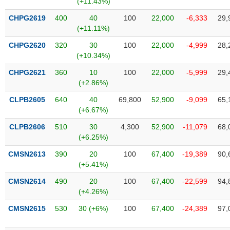
(+11.43%)
SÓC
SỨC
CHPG2619
400
40
100
22,000
-6,333
29,
KHỎE
(+11.11%)
CHPG2620
320
30
100
22,000
-4,999
28,
(+10.34%)
CHPG2621
360
10
100
22,000
-5,999
29,
TÀI
(+2.86%)
CHÍNH
CLPB2605
640
40
69,800
52,900
-9,099
65,
(+6.67%)
CLPB2606
510
30
4,300
52,900
-11,079
68,
(+6.25%)
CÔNG
NGHỆ
CMSN2613
390
20
100
67,400
-19,389
90,
THÔNG
(+5.41%)
TIN
CMSN2614
490
20
100
67,400
-22,599
94,
(+4.26%)
CMSN2615
530
30 (+6%)
100
67,400
-24,389
97,
DỊCH