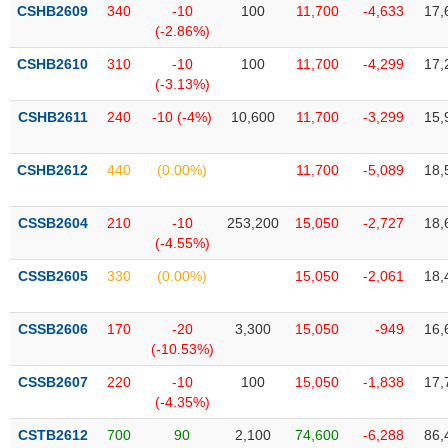
VỤ
CSHB2609
340
-10
100
11,700
-4,633
17,
TRUYỀN
(-2.86%)
THÔNG
CSHB2610
310
-10
100
11,700
-4,299
17,
(-3.13%)
CSHB2611
240
-10 (-4%)
10,600
11,700
-3,299
15,
TIỆN
CSHB2612
440
(0.00%)
11,700
-5,089
18,
ÍCH
CSSB2604
210
-10
253,200
15,050
-2,727
18,
(-4.55%)
BẤT
CSSB2605
330
(0.00%)
15,050
-2,061
18,
ĐỘNG
SẢN
CSSB2606
170
-20
3,300
15,050
-949
16,
(-10.53%)
Mã
chứng
CSSB2607
220
-10
100
15,050
-1,838
17,
khoán
(-4.35%)
(-)
CSTB2612
700
90
2,100
74,600
-6,288
86,