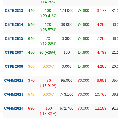
Tất cả
Cổ phiếu
Chỉ số
Chứng chỉ quỹ
Chứng q
(+14.75%)
CSTB2613
440
100
174,000
74,600
-3,177
81,
Lãnh
(+29.41%)
đạo
(-)
CSTB2614
540
120
39,000
74,600
-4,288
83,
(+28.57%)
Tất cả
Người nội bộ
Người liên quan
Cổ đông lớn
CSTB2615
640
70
3,300
74,600
-7,288
88,
(+12.28%)
Tin
CTPB2607
450
90 (+25%)
100
14,600
-4,799
21,
tức
(-)
CTPB2608
300
(0.00%)
3,000
14,600
-4,288
20,
Bài
viết
CVHM2612
370
-70
95,900
73,000
-8,851
85,
của
(-15.91%)
tác
giả
CVHM2613
540
(0.00%)
743,100
73,000
-10,768
88,
(-)
CVHM2614
690
-160
672,700
73,000
-12,159
91,
Báo
(-18.82%)
cáo