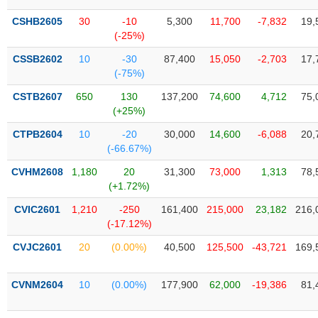
Tổng
VS-
quan
SECTOR
CSHB2605
30
-10
5,300
11,700
-7,832
19,
(-25%)
Giao
dịch
CSSB2602
10
-30
87,400
15,050
-2,703
17,
(-75%)
Tài
chính
CSTB2607
650
130
137,200
74,600
4,712
75,
NĂNG
(+25%)
Phân
LƯỢNG
tích
CTPB2604
10
-20
30,000
14,600
-6,088
20,
kỹ
(-66.67%)
thuật
CVHM2608
1,180
20
31,300
73,000
1,313
78,
Hồ
(+1.72%)
NGUYÊN
sơ
VẬT
CVIC2601
1,210
-250
161,400
215,000
23,182
216,
doanh
LIỆU
(-17.12%)
nghiệp
CVJC2601
20
(0.00%)
40,500
125,500
-43,721
169,
Tin
tức
sự
CVNM2604
10
(0.00%)
177,900
62,000
-19,386
81,
CÔNG
kiện
NGHIỆP
Tài