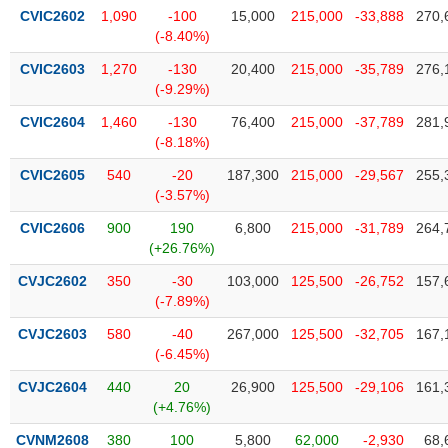
phân
CVIC2602
1,090
-100
15,000
215,000
-33,888
270,
tích
(-8.40%)
(-)
CVIC2603
1,270
-130
20,400
215,000
-35,789
276,
(-9.29%)
Thuật
ngữ
CVIC2604
1,460
-130
76,400
215,000
-37,789
281,
(-)
(-8.18%)
CVIC2605
540
-20
187,300
215,000
-29,567
255,
(-3.57%)
Dịch
vụ
CVIC2606
900
190
6,800
215,000
-31,789
264,
(-)
(+26.76%)
CVJC2602
350
-30
103,000
125,500
-26,752
157,
Đào
(-7.89%)
tạo
CVJC2603
580
-40
267,000
125,500
-32,705
167,
(-6.45%)
CVJC2604
440
20
26,900
125,500
-29,106
161,
(+4.76%)
Sách
tài
CVNM2608
380
100
5,800
62,000
-2,930
68,