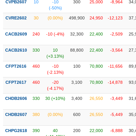
CVPB2607
10
-10
300
25,000
-8,964
34,
liệu
(-50%)
Tâm
CVRE2602
30
(0.00%)
498,900
24,950
-12,123
37,
lý
TIÊU
thị
DÙNG
CACB2609
240
-10 (-4%)
32,300
22,400
-2,509
25,
trường
KHÔNG
THIẾT
CACB2610
330
10
88,800
22,400
-3,564
27,
YẾU
(+3.13%)
CFPT2616
460
-10
100
70,800
-11,656
89,
(-2.13%)
TIÊU
CFPT2617
460
-20
3,100
70,800
-14,878
93,
DÙNG
(-4.17%)
THIẾT
CHDB2606
330
30 (+10%)
3,400
26,550
-3,449
31,
YẾU
CHDB2607
380
(0.00%)
600
26,550
-5,449
35,
CHPG2618
390
40
200
22,000
-6,888
30,
CHĂM