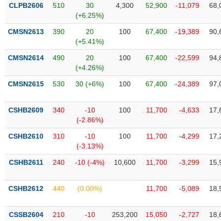
VỤ
CLPB2606
510
30
4,300
52,900
-11,079
68,
TRUYỀN
(+6.25%)
THÔNG
CMSN2613
390
20
100
67,400
-19,389
90,
(+5.41%)
CMSN2614
490
20
100
67,400
-22,599
94,
(+4.26%)
TIỆN
CMSN2615
530
30 (+6%)
100
67,400
-24,389
97,
ÍCH
CSHB2609
340
-10
100
11,700
-4,633
17,
(-2.86%)
BẤT
CSHB2610
310
-10
100
11,700
-4,299
17,
ĐỘNG
(-3.13%)
SẢN
CSHB2611
240
-10 (-4%)
10,600
11,700
-3,299
15,
Mã
chứng
CSHB2612
440
(0.00%)
11,700
-5,089
18,
khoán
(-)
CSSB2604
210
-10
253,200
15,050
-2,727
18,