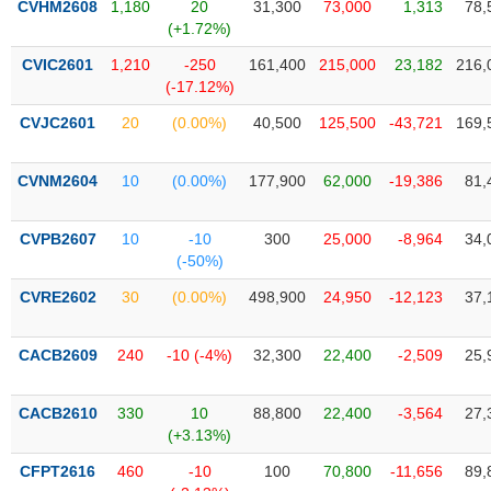
CVHM2608
1,180
20
31,300
73,000
1,313
78,
liệu
(+1.72%)
Tâm
CVIC2601
1,210
-250
161,400
215,000
23,182
216,
lý
(-17.12%)
TIÊU
thị
DÙNG
CVJC2601
20
(0.00%)
40,500
125,500
-43,721
169,
trường
KHÔNG
THIẾT
CVNM2604
10
(0.00%)
177,900
62,000
-19,386
81,
YẾU
CVPB2607
10
-10
300
25,000
-8,964
34,
(-50%)
TIÊU
CVRE2602
30
(0.00%)
498,900
24,950
-12,123
37,
DÙNG
THIẾT
CACB2609
240
-10 (-4%)
32,300
22,400
-2,509
25,
YẾU
CACB2610
330
10
88,800
22,400
-3,564
27,
(+3.13%)
CFPT2616
460
-10
100
70,800
-11,656
89,
CHĂM