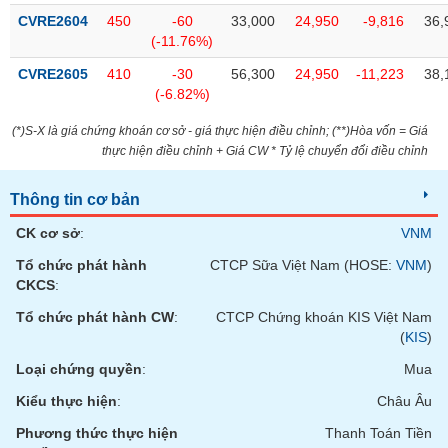
tài
CVRE2604
450
-60
33,000
24,950
-9,816
36,
chính
(-11.76%)
CVRE2605
410
-30
56,300
24,950
-11,223
38,
(-6.82%)
(*)S-X là giá chứng khoán cơ sở - giá thực hiện điều chỉnh; (**)Hòa vốn = Giá
thực hiện điều chỉnh + Giá CW * Tỷ lệ chuyển đổi điều chỉnh
Thông tin cơ bản
CK cơ sở
:
VNM
Tổ chức phát hành
CTCP Sữa Việt Nam (HOSE:
VNM
)
CKCS
:
Tổ chức phát hành CW
:
CTCP Chứng khoán KIS Việt Nam
(
KIS
)
Loại chứng quyền
:
Mua
Kiểu thực hiện
:
Châu Âu
Phương thức thực hiện
Thanh Toán Tiền