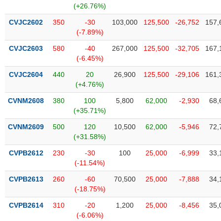
chính
(+26.76%)
CVJC2602
350
-30
103,000
125,500
-26,752
157,
(-7.89%)
CVJC2603
580
-40
267,000
125,500
-32,705
167,
Công
(-6.45%)
cụ
đầu
CVJC2604
440
20
26,900
125,500
-29,106
161,
tư
(+4.76%)
CVNM2608
380
100
5,800
62,000
-2,930
68,
(+35.71%)
Truyền
CVNM2609
500
120
10,500
62,000
-5,946
72,
thông
(+31.58%)
tài
CVPB2612
230
-30
100
25,000
-6,999
33,
chính
(-11.54%)
CVPB2613
260
-60
70,500
25,000
-7,888
34,
(-18.75%)
Dữ
CVPB2614
310
-20
1,200
25,000
-8,456
35,
liệu
(-6.06%)