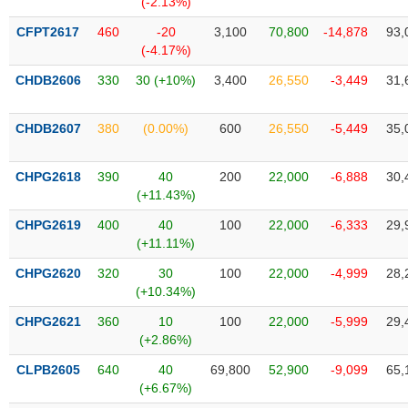
(-2.13%)
SÓC
SỨC
CFPT2617
460
-20
3,100
70,800
-14,878
93,
KHỎE
(-4.17%)
CHDB2606
330
30 (+10%)
3,400
26,550
-3,449
31,
CHDB2607
380
(0.00%)
600
26,550
-5,449
35,
TÀI
CHÍNH
CHPG2618
390
40
200
22,000
-6,888
30,
(+11.43%)
CHPG2619
400
40
100
22,000
-6,333
29,
(+11.11%)
CÔNG
NGHỆ
CHPG2620
320
30
100
22,000
-4,999
28,
THÔNG
(+10.34%)
TIN
CHPG2621
360
10
100
22,000
-5,999
29,
(+2.86%)
CLPB2605
640
40
69,800
52,900
-9,099
65,
(+6.67%)
DỊCH