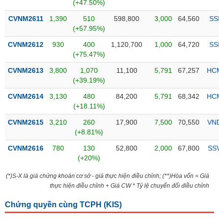
PHIẾU
Hủy
(+47.50%)
niêm
CVNM2611
1,390
510
598,800
3,000
64,560
SS
yết
(+57.95%)
Theo
CVNM2612
930
400
1,120,700
1,000
64,720
SS
CÔNG
dõi
(+75.47%)
CỤ
đặc
ĐẦU
biệt
CVNM2613
3,800
1,070
11,100
5,791
67,257
HC
TƯ
(+39.19%)
Không
được
CVNM2614
3,130
480
84,200
5,791
68,342
HC
ký
(+18.11%)
XUẤT
quỹ
DỮ
CVNM2615
3,210
260
17,900
7,500
70,550
VN
LIỆU
Danh
(+8.81%)
mục
CVNM2616
780
130
52,800
2,000
67,800
SS
ETF
(+20%)
TIN
Cổ
MỚI
(*)S-X là giá chứng khoán cơ sở - giá thực hiện điều chỉnh; (**)Hòa vốn = Giá
phiếu
thực hiện điều chỉnh + Giá CW * Tỷ lệ chuyển đổi điều chỉnh
chi
Ngành
tiết
(-)
Chứng quyền cùng TCPH (
KIS
)