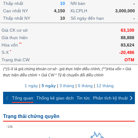
khoản
lai
Thấp nhất
10
NN bán
-
dịch
lỗ
Phân
Vĩ
Thống
Định
Cao nhất NY
4,150
KLCPLH
3,000,000
tích
mô
BẤT
Chứng
IR
Giao
kê
Chứng
giá
Thấp nhất NY
kỹ
10
Số ngày đến hạn
-
ĐỘNG
quyền
Awards
dịch
giao
quyền
thuật
SẢN
Nước
nội
dịch
Trái
Giá CK cơ sở
63,100
ngoài
Tổng
bộ
Bảng
phiếu
Giá thực hiện
88,888
Tin
quan
giá
Đào
doanh
Tự
**
Niên
tức
Hòa vốn
83,624
TÀI
trực
tạo
nghiệp
doanh
Thống
giám
*
S-X
-20,486
CHÍNH
tuyến
kê
Top
Trạng thái CW
OTM
Tài
giao
Bộ
cổ
liệu
(*)S-X là giá chứng khoán cơ sở - giá thực hiện điều chỉnh; (**)Hòa vốn = Giá
dịch
Dịch
lọc
phiếu
cổ
HÀNG
thực hiện điều chỉnh + Giá CW * Tỷ lệ chuyển đổi điều chỉnh
vụ
cổ
Định
đông
HÓA
Bản
phiếu
1 ngày
|
5 ngày
|
3 tháng
|
6 tháng
|
12 tháng
giá
đồ
So
ngành
Tổng quan
Thống kê giao dịch
Tin tức
Phân tích kỹ thuật
CK
sánh
KINH
cổ
Thống
TẾ
phiếu
kê
Trạng thái chứng quyền
giao
Báo
dịch
-10k
cáo
THẾ
phân
GIỚI