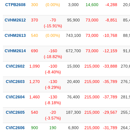
phân
CTPB2608
300
(0.00%)
3,000
14,600
-4,288
20,
tích
(-)
CVHM2612
370
-70
95,900
73,000
-8,851
85,
(-15.91%)
Thuật
ngữ
CVHM2613
540
(0.00%)
743,100
73,000
-10,768
88,
(-)
CVHM2614
690
-160
672,700
73,000
-12,159
91,
(-18.82%)
Dịch
vụ
CVIC2602
1,090
-100
15,000
215,000
-33,888
270,
(-)
(-8.40%)
CVIC2603
1,270
-130
20,400
215,000
-35,789
276,
Đào
(-9.29%)
tạo
CVIC2604
1,460
-130
76,400
215,000
-37,789
281,
(-8.18%)
CVIC2605
540
-20
187,300
215,000
-29,567
255,
(-3.57%)
Sách
tài
CVIC2606
900
190
6,800
215,000
-31,789
264,