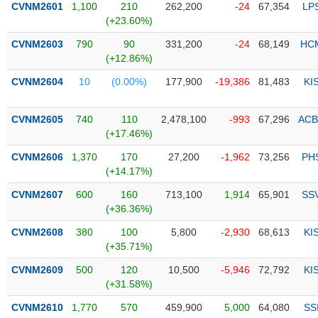
CVNM2601
1,100
210
262,200
-24
67,354
LP
(+23.60%)
Trạng
thái
CVNM2603
790
90
331,200
-24
68,149
HC
NGÀNH
cổ
(+12.86%)
phiếu
CVNM2604
10
(0.00%)
177,900
-19,386
81,483
KI
Quy
DOANH
mô
CVNM2605
740
110
2,478,100
-993
67,296
ACB
NGHIỆP
thị
(+17.46%)
trường
CVNM2606
1,370
170
27,200
-1,962
73,256
PH
Niêm
(+14.17%)
CỔ
yết
PHIẾU
CVNM2607
600
160
713,100
1,914
65,901
SS
Niêm
(+36.36%)
yết
mới
CVNM2608
380
100
5,800
-2,930
68,613
KI
PHÁI
(+35.71%)
Niêm
SINH
yết
CVNM2609
500
120
10,500
-5,946
72,792
KI
bổ
(+31.58%)
sung
TRÁI
CVNM2610
1,770
570
459,900
5,000
64,080
SS