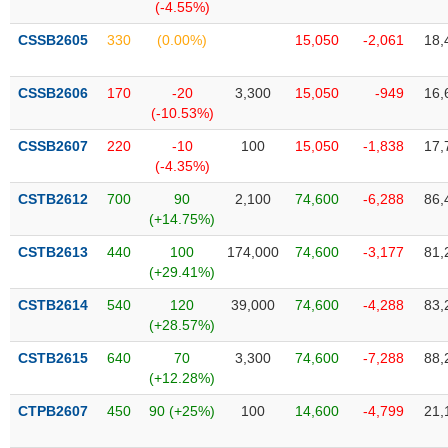
Tất cả
Cổ phiếu
Chỉ số
Chứng chỉ quỹ
Chứng q
(-4.55%)
CSSB2605
330
(0.00%)
15,050
-2,061
18,
Lãnh
đạo
(-)
CSSB2606
170
-20
3,300
15,050
-949
16,
(-10.53%)
Tất cả
Người nội bộ
Người liên quan
Cổ đông lớn
CSSB2607
220
-10
100
15,050
-1,838
17,
(-4.35%)
Tin
CSTB2612
700
90
2,100
74,600
-6,288
86,
tức
(-)
(+14.75%)
CSTB2613
440
100
174,000
74,600
-3,177
81,
(+29.41%)
Bài
viết
CSTB2614
540
120
39,000
74,600
-4,288
83,
của
(+28.57%)
tác
giả
CSTB2615
640
70
3,300
74,600
-7,288
88,
(-)
(+12.28%)
CTPB2607
450
90 (+25%)
100
14,600
-4,799
21,
Báo
cáo