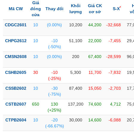
Tổng
VS-
Giá
Khối
Giá CK
quan
*
SECTOR
Mã CW
đóng
Thay đổi
S-X
lượng
cơ sở
v
cửa
Giao
dịch
CDGC2601
10
(0.00%)
10,200
44,200
-32,668
77,
Tài
chính
CHPG2612
10
-10
51,100
22,000
-7,455
29,
NĂNG
(-50%)
Phân
LƯỢNG
tích
CMSN2608
10
(0.00%)
200
67,400
-28,599
96,
kỹ
thuật
CSHB2605
30
-10
5,300
11,700
-7,832
19,
Hồ
(-25%)
NGUYÊN
sơ
VẬT
CSSB2602
10
-30
87,400
15,050
-2,703
17,
doanh
LIỆU
(-75%)
nghiệp
CSTB2607
650
130
137,200
74,600
4,712
75,
Tin
(+25%)
tức
sự
CTPB2604
10
-20
30,000
14,600
-6,088
20,
CÔNG
kiện
(-66.67%)
NGHIỆP
Tài