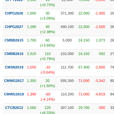
SÓC
(+0.73%)
SỨC
KHỎE
CHPG2626
1,000
30
371,300
22,000
-1,000
25
(+3.09%)
CHPG2627
1,290
30
490,100
22,000
-1,500
26
(+2.38%)
TÀI
CMBB2615
1,700
60
5,000
24,150
1,073
26
CHÍNH
(+3.66%)
CMBB2616
2,010
110
102,000
24,150
592
27
(+5.79%)
CMSN2619
1,550
-10
111,700
67,400
-2,600
79
CÔNG
(-0.64%)
NGHỆ
THÔNG
CMWG2617
1,350
20
595,300
71,000
-3,342
80
TIN
(+1.50%)
CMWG2618
1,390
-60
110,200
71,000
-4,819
84
(-4.14%)
CTCB2612
1,560
120
307,100
29,700
-300
33
DỊCH
(+8.33%)