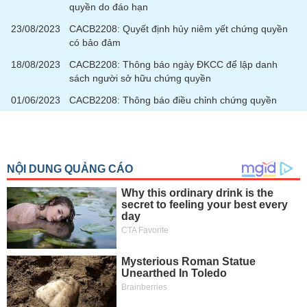
chính
quyền do đáo hạn
23/08/2023
CACB2208: Quyết định hủy niêm yết chứng quyền
có bảo đảm
18/08/2023
CACB2208: Thông báo ngày ĐKCC để lập danh
Công
sách người sở hữu chứng quyền
cụ
đầu
01/06/2023
CACB2208: Thông báo điều chỉnh chứng quyền
tư
Truyền
thông
tài
chính
Dữ
liệu