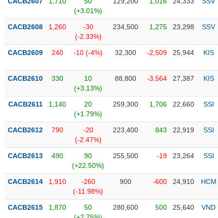
PHIẾU
CACB2607
1,710
50
129,200
1,016
24,333
SSV
Hủy
(+3.01%)
niêm
yết
CACB2608
1,260
-30
234,500
1,275
23,298
SSV
(-2.33%)
Theo
CÔNG
dõi
CACB2609
240
-10 (-4%)
32,300
-2,509
25,944
KIS
CỤ
đặc
ĐẦU
biệt
TƯ
CACB2610
330
10
88,800
-3,564
27,387
KIS
Không
(+3.13%)
được
CACB2611
1,140
20
259,300
1,706
22,660
SSI
ký
XUẤT
(+1.79%)
quỹ
DỮ
LIỆU
CACB2612
790
-20
223,400
843
22,919
SSI
Danh
(-2.47%)
mục
ETF
CACB2613
490
90
255,500
-19
23,264
SSI
TIN
(+22.50%)
Cổ
MỚI
phiếu
CACB2614
1,910
-260
900
-600
24,910
HCM
chi
(-11.98%)
Ngành
tiết
(-)
CACB2615
1,870
50
280,600
500
25,640
VND
(+2.75%)