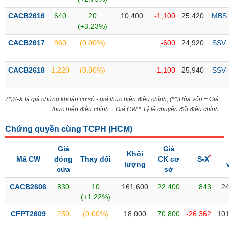
Tổng
VS-
quan
SECTOR
CACB2616
640
20
10,400
-1,100
25,420
MBS
(+3.23%)
Giao
dịch
CACB2617
960
(0.00%)
-600
24,920
SSV
Tài
chính
CACB2618
1,220
(0.00%)
-1,100
25,940
SSV
NĂNG
Phân
LƯỢNG
tích
(*)S-X là giá chứng khoán cơ sở - giá thực hiện điều chỉnh; (**)Hòa vốn = Giá
kỹ
thực hiện điều chỉnh + Giá CW * Tỷ lệ chuyển đổi điều chỉnh
thuật
Chứng quyền cùng TCPH (
HCM
)
Hồ
NGUYÊN
sơ
VẬT
Giá
Giá
doanh
Khối
LIỆU
*
Mã CW
đóng
Thay đổi
CK cơ
S-X
nghiệp
lượng
cửa
sở
Tin
CACB2606
830
10
161,600
22,400
843
24
tức
(+1.22%)
sự
CÔNG
kiện
CFPT2609
250
(0.00%)
18,000
70,800
-26,362
101
NGHIỆP
Tài