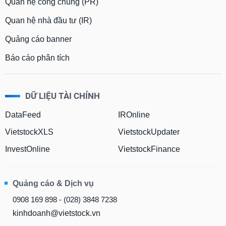
Quan hệ công chúng (PR)
Quan hệ nhà đầu tư (IR)
Quảng cáo banner
Báo cáo phân tích
DỮ LIỆU TÀI CHÍNH
DataFeed
IROnline
VietstockXLS
VietstockUpdater
InvestOnline
VietstockFinance
Quảng cáo & Dịch vụ
0908 169 898 - (028) 3848 7238
kinhdoanh@vietstock.vn