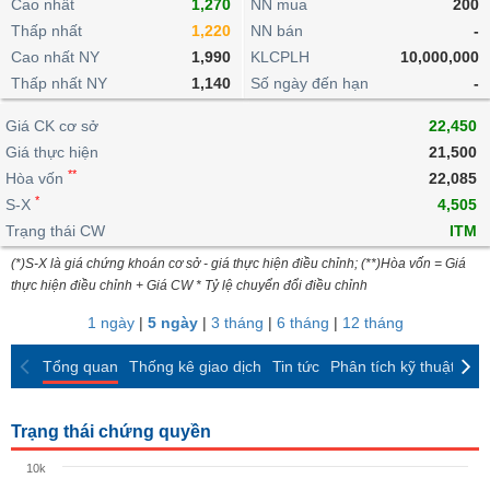
khoản
Cao nhất
1,270
NN mua
200
lai
dịch
lỗ
Phân
Vĩ
Thấp nhất
Thống
1,220
NN bán
-
Định
tích
mô
BẤT
Chứng
IR
Giao
kê
Chứng
Cao nhất NY
1,990
KLCPLH
10,000,000
giá
kỹ
ĐỘNG
quyền
Awards
dịch
giao
quyền
Thấp nhất NY
1,140
Số ngày đến hạn
-
thuật
SẢN
Nước
nội
dịch
Trái
ngoài
Tổng
bộ
Bảng
Giá CK cơ sở
phiếu
22,450
Tin
quan
giá
Đào
doanh
Giá thực hiện
21,500
Tự
Niên
tức
TÀI
trực
tạo
nghiệp
**
doanh
Hòa vốn
Thống
22,085
giám
CHÍNH
tuyến
kê
*
S-X
4,505
Top
Tài
giao
Bộ
Trạng thái CW
ITM
cổ
liệu
dịch
Dịch
lọc
phiếu
cổ
(*)S-X là giá chứng khoán cơ sở - giá thực hiện điều chỉnh; (**)Hòa vốn = Giá
HÀNG
vụ
cổ
Định
đông
thực hiện điều chỉnh + Giá CW * Tỷ lệ chuyển đổi điều chỉnh
HÓA
Bản
phiếu
giá
đồ
1 ngày
|
5 ngày
|
3 tháng
|
6 tháng
|
12 tháng
So
ngành
sánh
KINH
Tổng quan
Thống kê giao dịch
Tin tức
Phân tích kỹ thuật
CK
cổ
Thống
TẾ
phiếu
kê
giao
Trạng thái chứng quyền
Báo
dịch
cáo
THẾ
10k
phân
GIỚI