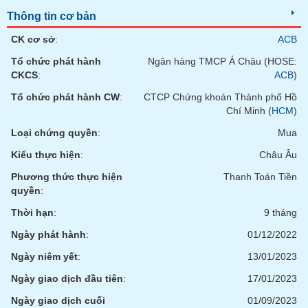
Tất cả
Cổ phiếu
Chỉ số
Chứng chỉ quỹ
Chứng q
Thông tin cơ bản
CK cơ sở
:
ACB
Lãnh
đạo
Tổ chức phát hành
Ngân hàng TMCP Á Châu (HOSE:
(-)
CKCS
:
ACB
)
Tất cả
Người nội bộ
Người liên quan
Cổ đông lớn
Tổ chức phát hành CW
:
CTCP Chứng khoán Thành phố Hồ
Chí Minh (
HCM
)
Tin
Loại chứng quyền
:
Mua
tức
(-)
Kiểu thực hiện
:
Châu Âu
Phương thức thực hiện
Thanh Toán Tiền
quyền
:
Bài
viết
Thời hạn
:
9 tháng
của
tác
Ngày phát hành
:
01/12/2022
giả
(-)
Ngày niêm yết
:
13/01/2023
Ngày giao dịch đầu tiên
:
17/01/2023
Báo
Ngày giao dịch cuối
01/09/2023
cáo