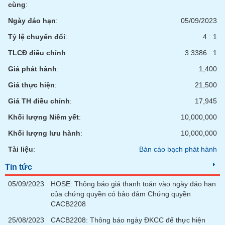
phân
cùng
:
tích
(-)
Ngày đáo hạn
:
05/09/2023
Tỷ lệ chuyển đổi
:
4 : 1
Thuật
TLCĐ điều chỉnh
:
3.3386 : 1
ngữ
(-)
Giá phát hành
:
1,400
Giá thực hiện
:
21,500
Dịch
Giá TH điều chỉnh
:
17,945
vụ
(-)
Khối lượng Niêm yết
:
10,000,000
Khối lượng lưu hành
:
10,000,000
Đào
Tài liệu
:
Bản cáo bạch phát hành
tạo
Tin tức
05/09/2023
HOSE: Thông báo giá thanh toán vào ngày đáo hạn
của chứng quyền có bảo đảm Chứng quyền
CACB2208
Sách
tài
25/08/2023
CACB2208: Thông báo ngày ĐKCC để thực hiện