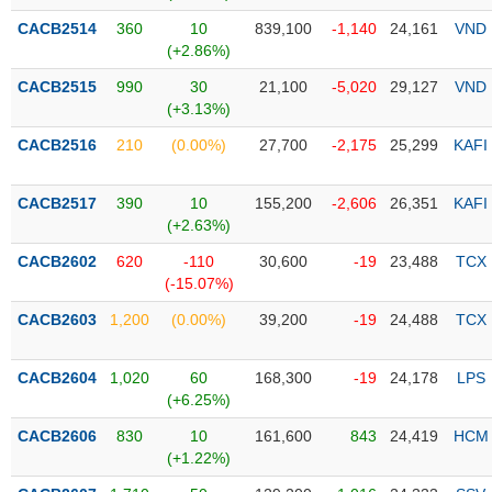
CACB2514
360
10
839,100
-1,140
24,161
VND
Trạng
(+2.86%)
thái
NGÀNH
cổ
CACB2515
990
30
21,100
-5,020
29,127
VND
phiếu
(+3.13%)
CACB2516
210
(0.00%)
27,700
-2,175
25,299
KAFI
Quy
DOANH
mô
NGHIỆP
thị
CACB2517
390
10
155,200
-2,606
26,351
KAFI
trường
(+2.63%)
Niêm
CACB2602
620
-110
30,600
-19
23,488
TCX
CỔ
yết
(-15.07%)
PHIẾU
Niêm
CACB2603
1,200
(0.00%)
39,200
-19
24,488
TCX
yết
mới
PHÁI
CACB2604
1,020
60
168,300
-19
24,178
LPS
Niêm
SINH
(+6.25%)
yết
CACB2606
830
10
161,600
843
24,419
HCM
bổ
(+1.22%)
sung
TRÁI