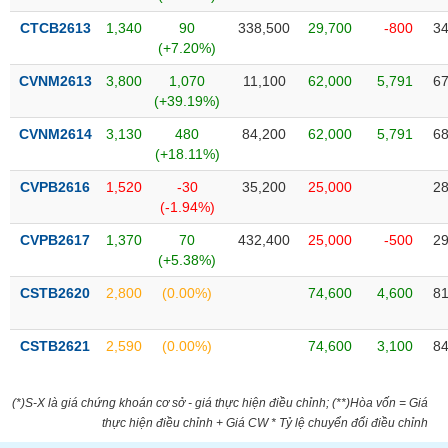
VỤ
CTCB2613
1,340
90
338,500
29,700
-800
34
TRUYỀN
(+7.20%)
THÔNG
CVNM2613
3,800
1,070
11,100
62,000
5,791
67
(+39.19%)
CVNM2614
3,130
480
84,200
62,000
5,791
68
TIỆN
(+18.11%)
ÍCH
CVPB2616
1,520
-30
35,200
25,000
28
(-1.94%)
CVPB2617
1,370
70
432,400
25,000
-500
29
(+5.38%)
BẤT
ĐỘNG
CSTB2620
2,800
(0.00%)
74,600
4,600
81
SẢN
CSTB2621
2,590
(0.00%)
74,600
3,100
84
Mã
chứng
khoán
(*)S-X là giá chứng khoán cơ sở - giá thực hiện điều chỉnh; (**)Hòa vốn = Giá
(-)
thực hiện điều chỉnh + Giá CW * Tỷ lệ chuyển đổi điều chỉnh