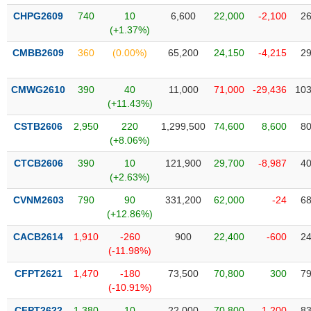
liệu
CHPG2609
740
10
6,600
22,000
-2,100
26
(+1.37%)
Tâm
CMBB2609
360
(0.00%)
65,200
24,150
-4,215
29
lý
TIÊU
thị
DÙNG
trường
KHÔNG
CMWG2610
390
40
11,000
71,000
-29,436
103
THIẾT
(+11.43%)
YẾU
CSTB2606
2,950
220
1,299,500
74,600
8,600
80
(+8.06%)
CTCB2606
390
10
121,900
29,700
-8,987
40
(+2.63%)
TIÊU
CVNM2603
790
90
331,200
62,000
-24
68
DÙNG
(+12.86%)
THIẾT
YẾU
CACB2614
1,910
-260
900
22,400
-600
24
(-11.98%)
CFPT2621
1,470
-180
73,500
70,800
300
79
(-10.91%)
CHĂM
CFPT2622
1,380
10
22,000
70,800
-1,200
83