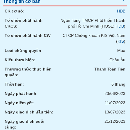
tài
Thông tin cơ bản
chính
CK cơ sở
:
HDB
Tổ chức phát hành
Ngân hàng TMCP Phát triển Thành
CKCS
:
phố Hồ Chí Minh (HOSE:
HDB
)
Tổ chức phát hành CW
:
CTCP Chứng khoán KIS Việt Nam
(
KIS
)
Loại chứng quyền
:
Mua
Kiểu thực hiện
:
Châu Âu
Phương thức thực hiện
Thanh Toán Tiền
quyền
:
Thời hạn
:
6 tháng
Ngày phát hành
:
23/06/2023
Ngày niêm yết
:
11/07/2023
Ngày giao dịch đầu tiên
:
13/07/2023
Ngày giao dịch cuối
21/12/2023
cùng
: