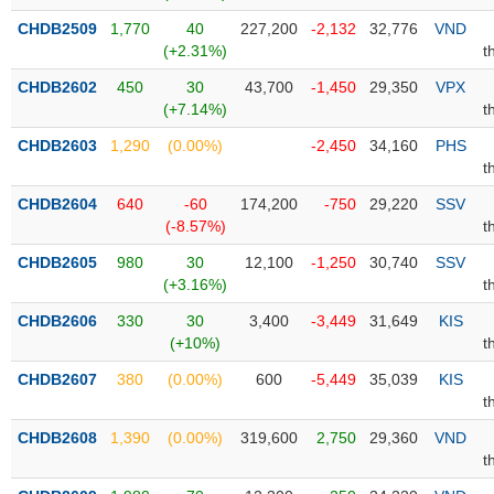
CHDB2509
1,770
40
227,200
-2,132
32,776
VND
Trạng
(+2.31%)
t
thái
NGÀNH
cổ
CHDB2602
450
30
43,700
-1,450
29,350
VPX
phiếu
(+7.14%)
t
CHDB2603
1,290
(0.00%)
-2,450
34,160
PHS
Quy
t
DOANH
mô
NGHIỆP
thị
CHDB2604
640
-60
174,200
-750
29,220
SSV
trường
(-8.57%)
t
Niêm
CHDB2605
980
30
12,100
-1,250
30,740
SSV
CỔ
yết
(+3.16%)
t
PHIẾU
Niêm
CHDB2606
330
30
3,400
-3,449
31,649
KIS
yết
(+10%)
t
mới
PHÁI
CHDB2607
380
(0.00%)
600
-5,449
35,039
KIS
Niêm
SINH
t
yết
CHDB2608
1,390
(0.00%)
319,600
2,750
29,360
VND
bổ
t
sung
TRÁI