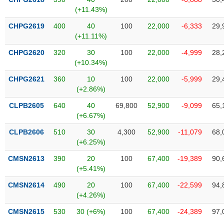
SÓC
(+11.43%)
SỨC
KHỎE
CHPG2619
400
40
100
22,000
-6,333
29,
(+11.11%)
CHPG2620
320
30
100
22,000
-4,999
28,
(+10.34%)
TÀI
CHPG2621
360
10
100
22,000
-5,999
29,
CHÍNH
(+2.86%)
CLPB2605
640
40
69,800
52,900
-9,099
65,
(+6.67%)
CLPB2606
510
30
4,300
52,900
-11,079
68,
CÔNG
(+6.25%)
NGHỆ
THÔNG
CMSN2613
390
20
100
67,400
-19,389
90,
TIN
(+5.41%)
CMSN2614
490
20
100
67,400
-22,599
94,
(+4.26%)
CMSN2615
530
30 (+6%)
100
67,400
-24,389
97,
DỊCH