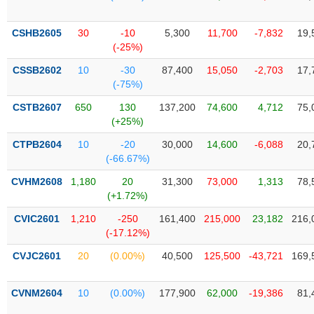
Tổng
VS-
quan
SECTOR
CSHB2605
30
-10
5,300
11,700
-7,832
19,
Giao
(-25%)
dịch
CSSB2602
10
-30
87,400
15,050
-2,703
17,
Tài
(-75%)
chính
NĂNG
CSTB2607
650
130
137,200
74,600
4,712
75,
Phân
LƯỢNG
(+25%)
tích
kỹ
CTPB2604
10
-20
30,000
14,600
-6,088
20,
thuật
(-66.67%)
Hồ
CVHM2608
1,180
20
31,300
73,000
1,313
78,
NGUYÊN
sơ
(+1.72%)
VẬT
doanh
LIỆU
CVIC2601
1,210
-250
161,400
215,000
23,182
216,
nghiệp
(-17.12%)
Tin
CVJC2601
20
(0.00%)
40,500
125,500
-43,721
169,
tức
sự
CÔNG
kiện
CVNM2604
10
(0.00%)
177,900
62,000
-19,386
81,
NGHIỆP
Tài