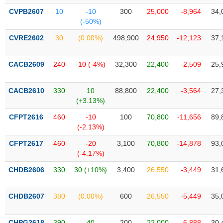
liệu
CVPB2607
10
-10
300
25,000
-8,964
34,
(-50%)
Tâm
CVRE2602
30
(0.00%)
498,900
24,950
-12,123
37,
lý
TIÊU
thị
DÙNG
trường
KHÔNG
CACB2609
240
-10 (-4%)
32,300
22,400
-2,509
25,
THIẾT
YẾU
CACB2610
330
10
88,800
22,400
-3,564
27,
(+3.13%)
CFPT2616
460
-10
100
70,800
-11,656
89,
(-2.13%)
TIÊU
CFPT2617
460
-20
3,100
70,800
-14,878
93,
DÙNG
(-4.17%)
THIẾT
YẾU
CHDB2606
330
30 (+10%)
3,400
26,550
-3,449
31,
CHDB2607
380
(0.00%)
600
26,550
-5,449
35,
CHĂM
CHPG2618
390
40
200
22,000
-6,888
30,