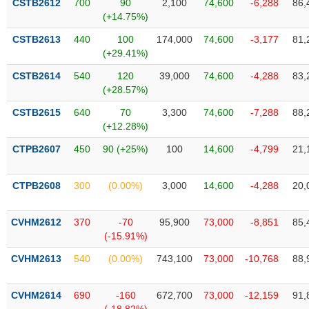
CSTB2612
700
90
2,100
74,600
-6,288
86,
Tất cả
Cổ phiếu
Chỉ số
Chứng chỉ quỹ
Chứng q
(+14.75%)
CSTB2613
440
100
174,000
74,600
-3,177
81,
Lãnh
đạo
(+29.41%)
(-)
CSTB2614
540
120
39,000
74,600
-4,288
83,
(+28.57%)
Tất cả
Người nội bộ
Người liên quan
Cổ đông lớn
CSTB2615
640
70
3,300
74,600
-7,288
88,
(+12.28%)
Tin
tức
(-)
CTPB2607
450
90 (+25%)
100
14,600
-4,799
21,
CTPB2608
300
(0.00%)
3,000
14,600
-4,288
20,
Bài
viết
của
CVHM2612
370
-70
95,900
73,000
-8,851
85,
tác
(-15.91%)
giả
(-)
CVHM2613
540
(0.00%)
743,100
73,000
-10,768
88,
Báo
CVHM2614
690
-160
672,700
73,000
-12,159
91,
cáo