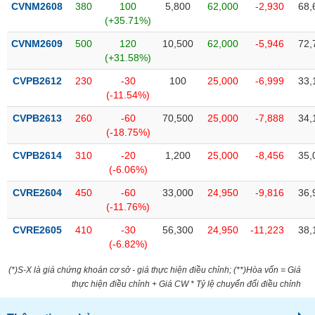
chính
CVNM2608
380
100
5,800
62,000
-2,930
68,
(+35.71%)
CVNM2609
500
120
10,500
62,000
-5,946
72,
(+31.58%)
Công
CVPB2612
230
-30
100
25,000
-6,999
33,
cụ
(-11.54%)
đầu
tư
CVPB2613
260
-60
70,500
25,000
-7,888
34,
(-18.75%)
CVPB2614
310
-20
1,200
25,000
-8,456
35,
(-6.06%)
Truyền
CVRE2604
450
-60
33,000
24,950
-9,816
36,
thông
(-11.76%)
tài
chính
CVRE2605
410
-30
56,300
24,950
-11,223
38,
(-6.82%)
(*)S-X là giá chứng khoán cơ sở - giá thực hiện điều chỉnh; (**)Hòa vốn = Giá
thực hiện điều chỉnh + Giá CW * Tỷ lệ chuyển đổi điều chỉnh
Dữ
liệu