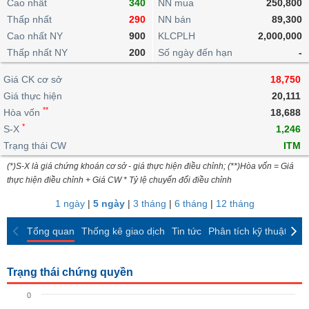
khoản
Cao nhất
340
NN mua
250,800
lai
dịch
lỗ
Phân
Vĩ
Thấp nhất
Thống
290
NN bán
89,300
Định
tích
mô
BẤT
Chứng
IR
Giao
kê
Chứng
Cao nhất NY
900
KLCPLH
2,000,000
giá
kỹ
ĐỘNG
quyền
Awards
dịch
giao
quyền
Thấp nhất NY
200
Số ngày đến hạn
-
thuật
SẢN
Nước
nội
dịch
Trái
ngoài
Tổng
bộ
Bảng
Giá CK cơ sở
phiếu
18,750
Tin
quan
giá
Đào
doanh
Giá thực hiện
20,111
Tự
Niên
tức
TÀI
trực
tạo
nghiệp
**
doanh
Hòa vốn
Thống
18,688
giám
CHÍNH
tuyến
kê
*
S-X
1,246
Top
Tài
giao
Bộ
Trạng thái CW
ITM
cổ
liệu
dịch
Dịch
lọc
phiếu
cổ
(*)S-X là giá chứng khoán cơ sở - giá thực hiện điều chỉnh; (**)Hòa vốn = Giá
HÀNG
vụ
cổ
Định
đông
thực hiện điều chỉnh + Giá CW * Tỷ lệ chuyển đổi điều chỉnh
HÓA
Bản
phiếu
giá
đồ
1 ngày
|
5 ngày
|
3 tháng
|
6 tháng
|
12 tháng
So
ngành
sánh
KINH
Tổng quan
Thống kê giao dịch
Tin tức
Phân tích kỹ thuật
CK
cổ
Thống
TẾ
phiếu
kê
giao
Trạng thái chứng quyền
Báo
dịch
cáo
THẾ
0
phân
GIỚI