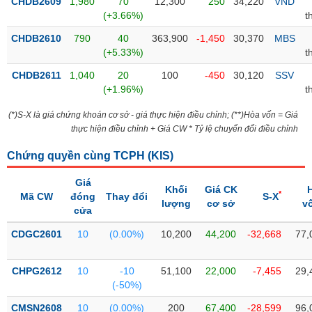
PHIẾU
CHDB2609
1,980
70
12,300
250
34,220
VND
Hủy
(+3.66%)
t
niêm
yết
CHDB2610
790
40
363,900
-1,450
30,370
MBS
(+5.33%)
t
Theo
CÔNG
dõi
CHDB2611
1,040
20
100
-450
30,120
SSV
CỤ
đặc
(+1.96%)
t
ĐẦU
biệt
TƯ
(*)S-X là giá chứng khoán cơ sở - giá thực hiện điều chỉnh; (**)Hòa vốn = Giá
Không
thực hiện điều chỉnh + Giá CW * Tỷ lệ chuyển đổi điều chỉnh
được
ký
XUẤT
Chứng quyền cùng TCPH (
KIS
)
quỹ
DỮ
Giá
LIỆU
Danh
Khối
Giá CK
*
Mã CW
đóng
Thay đổi
S-X
mục
lượng
cơ sở
v
cửa
ETF
TIN
CDGC2601
10
(0.00%)
10,200
44,200
-32,668
77,
Cổ
MỚI
phiếu
CHPG2612
10
-10
51,100
22,000
-7,455
29,
chi
Ngành
(-50%)
tiết
(-)
CMSN2608
10
(0.00%)
200
67,400
-28,599
96,