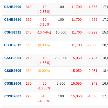
VỤ
CSHB2609
340
-10
100
11,700
-4,633
17,
TRUYỀN
(-2.86%)
THÔNG
CSHB2610
310
-10
100
11,700
-4,299
17,
(-3.13%)
CSHB2611
240
-10 (-4%)
10,600
11,700
-3,299
15,
TIỆN
ÍCH
CSHB2612
440
(0.00%)
11,700
-5,089
18,
CSSB2604
210
-10
253,200
15,050
-2,727
18,
(-4.55%)
BẤT
ĐỘNG
CSSB2605
330
(0.00%)
15,050
-2,061
18,
SẢN
CSSB2606
170
-20
3,300
15,050
-949
16,
Mã
(-10.53%)
chứng
khoán
CSSB2607
220
-10
100
15,050
-1,838
17,
(-)
(-4.35%)