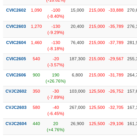
(-18.82%)
phân
tích
CVIC2602
1,090
-100
15,000
215,000
-33,888
270,
(-)
(-8.40%)
CVIC2603
1,270
-130
20,400
215,000
-35,789
276,
Thuật
(-9.29%)
ngữ
(-)
CVIC2604
1,460
-130
76,400
215,000
-37,789
281,
(-8.18%)
CVIC2605
540
-20
187,300
215,000
-29,567
255,
Dịch
(-3.57%)
vụ
(-)
CVIC2606
900
190
6,800
215,000
-31,789
264,
(+26.76%)
Đào
CVJC2602
350
-30
103,000
125,500
-26,752
157,
tạo
(-7.89%)
CVJC2603
580
-40
267,000
125,500
-32,705
167,
(-6.45%)
CVJC2604
440
20
26,900
125,500
-29,106
161,
Sách
(+4.76%)
tài