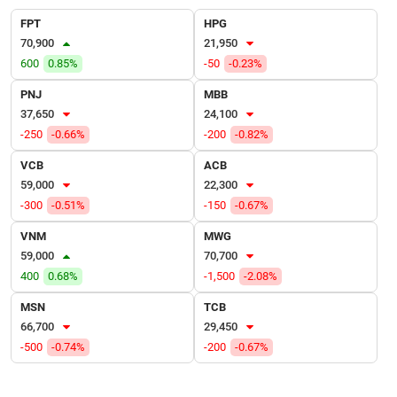
VỤ
FPT
HPG
TRUYỀN
70,900
21,950
THÔNG
600
0.85%
-50
-0.23%
PNJ
MBB
37,650
24,100
TIỆN
-250
-0.66%
-200
-0.82%
ÍCH
VCB
ACB
59,000
22,300
-300
-0.51%
-150
-0.67%
VNM
MWG
BẤT
59,000
70,700
ĐỘNG
400
0.68%
-1,500
-2.08%
SẢN
MSN
TCB
Mã
66,700
29,450
chứng
-500
-0.74%
-200
-0.67%
khoán
(-)