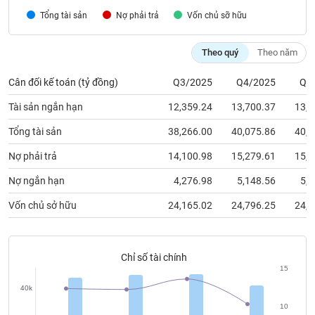
chính
Tổng tài sản
Nợ phải trả
Vốn chủ sỡ hữu
Theo quý
Theo năm
Công
Cân đối kế toán (tỷ đồng)
Q3/2025
Q4/2025
Q1
cụ
đầu
Tài sản ngắn hạn
12,359.24
13,700.37
13,8
tư
Tổng tài sản
38,266.00
40,075.86
40,7
Nợ phải trả
14,100.98
15,279.61
15,8
Truyền
Nợ ngắn hạn
4,276.98
5,148.56
5,7
thông
Vốn chủ sở hữu
24,165.02
24,796.25
24,9
tài
chính
Chỉ số tài chính
15
Dữ
40k
liệu
10