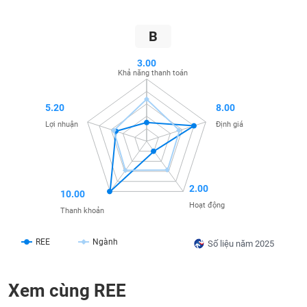
SÓC
SỨC
KHỎE
B
3.00
Khả năng thanh toán
TÀI
5.20
8.00
CHÍNH
Lợi nhuận
Định giá
CÔNG
2.00
10.00
NGHỆ
Hoạt động
Thanh khoản
THÔNG
TIN
REE
Ngành
Số liệu năm 2025
Xem cùng REE
DỊCH