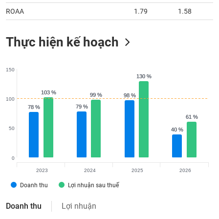
ROAA
1.79
1.58
Thực hiện kế hoạch
150
130 %
130 %
103 %
103 %
99 %
99 %
98 %
98 %
100
79 %
79 %
78 %
78 %
61 %
61 %
50
40 %
40 %
0
2023
2024
2025
2026
Doanh thu
Lợi nhuận sau thuế
Doanh thu
Lợi nhuận