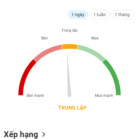
liệu
1 ngày
1 tuần
1 tháng
Tâm
lý
TIÊU
thị
Trung lập
DÙNG
trường
Bán
Mua
KHÔNG
THIẾT
YẾU
TIÊU
DÙNG
Bán mạnh
Mua mạnh
THIẾT
YẾU
TRUNG LẬP
Xếp hạng
CHĂM