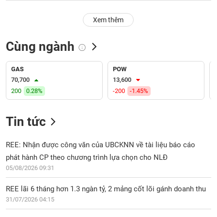
PHIẾU
Hủy
niêm
Xem thêm
yết
Theo
Cùng ngành
CÔNG
dõi
CỤ
đặc
ĐẦU
biệt
GAS
POW
TƯ
70,700
13,600
Không
200
0.28%
-200
-1.45%
được
ký
XUẤT
quỹ
DỮ
Tin tức
LIỆU
Danh
mục
REE: Nhận được công văn của UBCKNN về tài liệu báo cáo
ETF
phát hành CP theo chương trình lựa chọn cho NLĐ
TIN
05/08/2026 09:31
Cổ
MỚI
phiếu
REE lãi 6 tháng hơn 1.3 ngàn tỷ, 2 mảng cốt lõi gánh doanh thu
chi
Ngành
tiết
31/07/2026 04:15
(-)