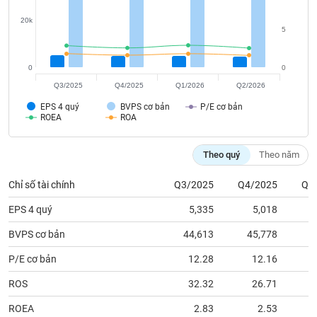
tài
chính
20k
5
0
0
Q3/2025
Q4/2025
Q1/2026
Q2/2026
EPS 4 quý
BVPS cơ bản
P/E cơ bản
ROEA
ROA
Theo quý
Theo năm
Chỉ số tài chính
Q3/2025
Q4/2025
Q1
EPS 4 quý
5,335
5,018
BVPS cơ bản
44,613
45,778
4
P/E cơ bản
12.28
12.16
ROS
32.32
26.71
ROEA
2.83
2.53