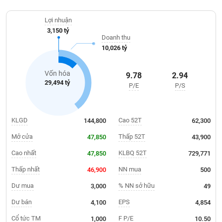
Giá
suất điện là 696 MW và công suất cấp nước 446,200m3/ngày.
tích
Đặt
Lợi nhuận
Biểu
lệnh
3,150 tỷ
đồ
ĐÔNG
Doanh thu
Nước
tài
DƯƠNG
10,026 tỷ
ngoài
chính
Tự
Vốn hóa
9.78
2.94
TÀI
doanh
29,494 tỷ
P/E
P/S
CHÍNH
Ảnh
CÁ
hưởng
NHÂN
chỉ
KLGD
Cao 52T
144,800
62,300
số
Mở cửa
Thấp 52T
47,850
43,900
Biến
PHÂN
động
Cao nhất
KLBQ 52T
47,850
729,771
TÍCH
cổ
VIETSTOCKFINANCE
Thấp nhất
NN mua
46,900
500
phiếu
Dư mua
% NN sở hữu
3,000
49
Giao
dịch
Dư bán
EPS
4,100
4,854
VĨ
nội
Cổ tức TM
F P/E
1,000
10.50
MÔ
bộ