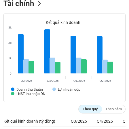
Tài chính
Tất cả
Cổ phiếu
Chỉ số
Chứng chỉ quỹ
Chứng q
Lãnh
đạo
Kết quả kinh doanh
(-)
3k
Tất cả
Người nội bộ
Người liên quan
Cổ đông lớn
2k
Tin
tức
1k
(-)
0
Bài
Q3/2025
Q4/2025
Q1/2026
Q2/2026
viết
của
Doanh thu thuần
Lợi nhuận gộp
LNST thu nhập DN
tác
giả
(-)
Theo quý
Theo năm
Kết quả kinh doanh (tỷ đồng)
Q3/2025
Q4/2025
Q1
Báo
cáo