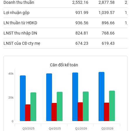
Doanh thu thuần
2,552.16
2,877.58
2,4
phân
tích
(-)
Lợi nhuận gộp
931.99
1,039.57
1,0
LN thuần từ HĐKD
936.56
896.66
1,0
Thuật
LNST thu nhập DN
824.81
768.66
9
ngữ
(-)
LNST của CĐ cty mẹ
674.23
619.43
7
Dịch
vụ
Cân đối kế toán
(-)
40k
Đào
tạo
20k
Sách
0
tài
Q3/2025
Q4/2025
Q1/2026
Q2/2026