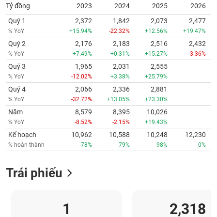
Tỷ đồng
2023
2024
2025
2026
Quý 1
2,372
1,842
2,073
2,477
% YoY
+15.94%
-22.32%
+12.56%
+19.47%
Quý 2
2,176
2,183
2,516
2,432
% YoY
+7.49%
+0.31%
+15.27%
-3.36%
Quý 3
1,965
2,031
2,555
% YoY
-12.02%
+3.38%
+25.79%
Quý 4
2,066
2,336
2,881
% YoY
-32.72%
+13.05%
+23.30%
Năm
8,579
8,395
10,026
% YoY
-8.52%
-2.15%
+19.43%
Kế hoạch
10,962
10,588
10,248
12,230
% hoàn thành
78%
79%
98%
0%
Trái phiếu
1
2,318