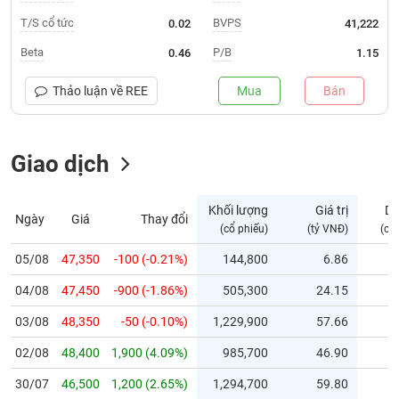
T/S cổ tức
BVPS
0.02
41,222
Trạng
thái
Beta
P/B
0.46
1.15
NGÀNH
cổ
phiếu
Thảo luận về
REE
Mua
Bán
Quy
DOANH
mô
NGHIỆP
Giao dịch
thị
trường
Niêm
Khối lượng
Giá trị
D
Ngày
Giá
Thay đổi
CỔ
yết
(cổ phiếu)
(tỷ VNĐ)
(cổ
PHIẾU
Niêm
05/08
47,350
-100 (-0.21%)
144,800
6.86
yết
mới
04/08
47,450
-900 (-1.86%)
505,300
24.15
PHÁI
Niêm
SINH
03/08
48,350
-50 (-0.10%)
1,229,900
57.66
yết
02/08
48,400
1,900 (4.09%)
985,700
46.90
bổ
sung
TRÁI
30/07
46,500
1,200 (2.65%)
1,294,700
59.80