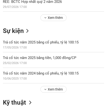
Tổng
REE: BCTC Hợp nhất quý 2 năm 2026
VS-
quan
SECTOR
29/07/2026 17:00
Giao
Xem thêm
dịch
Tài
Sự kiện
chính
NĂNG
Phân
LƯỢNG
Trả cổ tức năm 2025 bằng cổ phiếu, tỷ lệ 100:15
tích
17/05/2026 17:00
kỹ
thuật
Trả cổ tức năm 2025 bằng tiền, 1,000 đồng/CP
Hồ
25/02/2026 17:00
NGUYÊN
sơ
VẬT
doanh
Trả cổ tức năm 2024 bằng cổ phiếu, tỷ lệ 100:15
LIỆU
nghiệp
10/06/2025 17:00
Tin
tức
Xem thêm
sự
CÔNG
kiện
Kỹ thuật
NGHIỆP
Tài