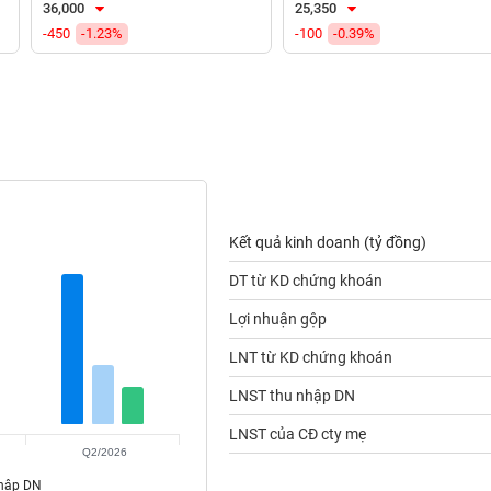
36,000
25,350
-450
-1.23%
-100
-0.39%
Kết quả kinh doanh (tỷ đồng)
DT từ KD chứng khoán
Lợi nhuận gộp
LNT từ KD chứng khoán
LNST thu nhập DN
LNST của CĐ cty mẹ
Q2/2026
nhập DN