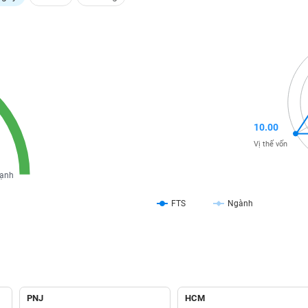
10.00
Vị thế vốn
ạnh
FTS
Ngành
PNJ
HCM