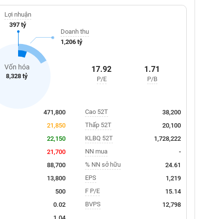
Lợi nhuận
397 tỷ
Doanh thu
1,206 tỷ
Vốn hóa
17.92
1.71
8,328 tỷ
P/E
P/B
Cao 52T
471,800
38,200
Thấp 52T
21,850
20,100
KLBQ 52T
22,150
1,728,222
NN mua
21,700
-
% NN sở hữu
88,700
24.61
EPS
13,800
1,219
F P/E
500
15.14
BVPS
0.02
12,798
1.04