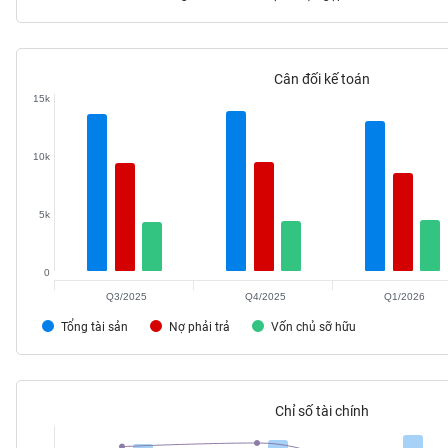
Cân đối kế toán
TIÊU
15k
DÙNG
KHÔNG
THIẾT
10k
YẾU
5k
0
TIÊU
DÙNG
Q3/2025
Q4/2025
Q1/2026
THIẾT
Tổng tài sản
Nợ phải trả
Vốn chủ sỡ hữu
YẾU
Chỉ số tài chính
CHĂM