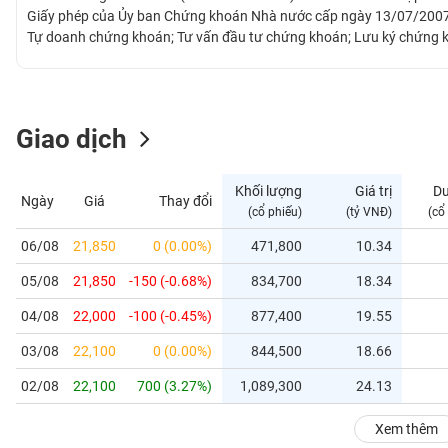
GIỚI
Giấy phép của Ủy ban Chứng khoán Nhà nước cấp ngày 13/07/2007, 
Tự doanh chứng khoán; Tư vấn đầu tư chứng khoán; Lưu ký chứng 
chính thức niêm yết tại Sở Giao dịch Chứng khoán TP. Hồ Chí Min
ĐÔNG
FPTS hoạt động tại các trung tâm kinh tế lớn gồm Hà Nội, Đà Nẵng và
DƯƠNG
phòng giao dịch. Trải qua hơn 18 năm hình thành và phát triển, FPTS
sự tin tưởng của khách hàng, khẳng định là một trong những công 
Giao dịch
TÀI
CHÍNH
Khối lượng
Giá trị
D
Ngày
Giá
Thay đổi
CÁ
(cổ phiếu)
(tỷ VNĐ)
(cổ
NHÂN
06/08
21,850
0 (0.00%)
471,800
10.34
05/08
21,850
-150 (-0.68%)
834,700
18.34
PHÂN
TÍCH
04/08
22,000
-100 (-0.45%)
877,400
19.55
VIETSTOCKFINANCE
03/08
22,100
0 (0.00%)
844,500
18.66
02/08
22,100
700 (3.27%)
1,089,300
24.13
VĨ
Xem thêm
MÔ