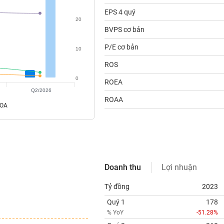
EPS 4 quý
20
BVPS cơ bản
P/E cơ bản
10
ROS
0
ROEA
Q2/2026
ROAA
ROA
Doanh thu
Lợi nhuận
Tỷ đồng
2023
Quý 1
178
% YoY
-51.28%