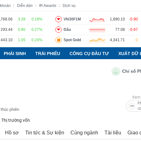
 khoán
Diễn đàn
IR Awards
Dịch vụ
,768.06
3.28
0.19%
VN30F1M
1,890.10
-5.90
293.44
0.80
0.27%
Dầu
77.08
-0.97
o
Tin tức
Báo cáo phân tích
Thuật ngữ
Dịch vụ
443.10
1.05
0.24%
Spot Gold
4,341.71
0
PHÁI SINH
TRÁI PHIẾU
CÔNG CỤ ĐẦU TƯ
XUẤT DỮ 
Chỉ số PMI ng
Xem 
P
 thúc phiên
Thị trường vốn
Hồ sơ
Tin tức & Sự kiện
Cùng ngành
Tài liệu
Giao 