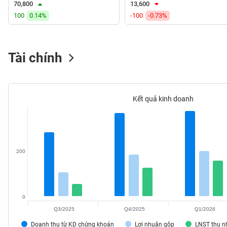
70,800
13,600
VS-
100
0.14%
-100
-0.73%
SECTOR
Tài chính
NĂNG
LƯỢNG
Kết quả kinh doanh
NGUYÊN
VẬT
200
LIỆU
0
Q3/2025
Q4/2025
Q1/2026
CÔNG
NGHIỆP
Doanh thu từ KD chứng khoán
Lợi nhuận gộp
LNST thu 