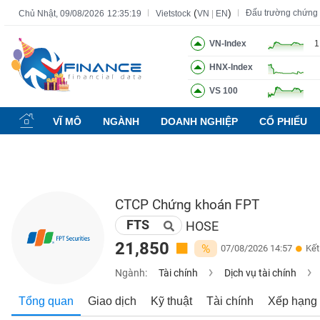
(
)
Đấu trường chứng
Chủ Nhật, 09/08/2026
12:35:20
Vietstock
VN
|
EN
VN-Index
1
HNX-Index
Tất cả
Tính năng
Ngành
Mã chứng khoán
Lãnh đạ
VS 100
Tính
năng
VĨ MÔ
NGÀNH
DOANH NGHIỆP
CỔ PHIẾU
(-)
VIETSTOCK
CTCP Chứng khoán FPT
FTS
CHỨNG
HOSE
KHOÁN
21,850
%
07/08/2026 14:57
Kết
Ngành:
Tài chính
Dịch vụ tài chính
DOANH
Tổng quan
Giao dịch
Kỹ thuật
Tài chính
Xếp hạng
NGHIỆP