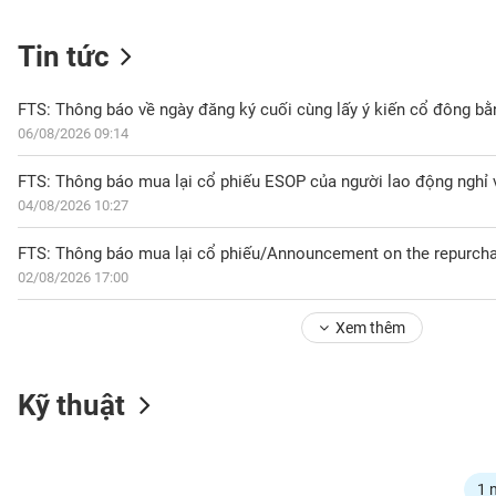
Tin tức
NGÀNH
FTS: Thông báo về ngày đăng ký cuối cùng lấy ý kiến cổ đông bằ
06/08/2026 09:14
DOANH
FTS: Thông báo mua lại cổ phiếu ESOP của người lao động nghỉ 
NGHIỆP
04/08/2026 10:27
FTS: Thông báo mua lại cổ phiếu/Announcement on the repurcha
02/08/2026 17:00
CỔ
PHIẾU
Xem thêm
PHÁI
Kỹ thuật
SINH
TRÁI
1 