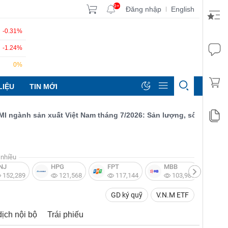
9+
Đăng nhập
English
|
-0.31%
-1.24%
0%
LIỆU
TIN MỚI
ành sản xuất Việt Nam tháng 7/2026: Sản lượng, số lượng đơn đặ
nhiều
NJ
HPG
FPT
MBB
V
152,289
121,568
117,144
103,987
GD ký quỹ
V.N.M ETF
dịch nội bộ
Trái phiếu