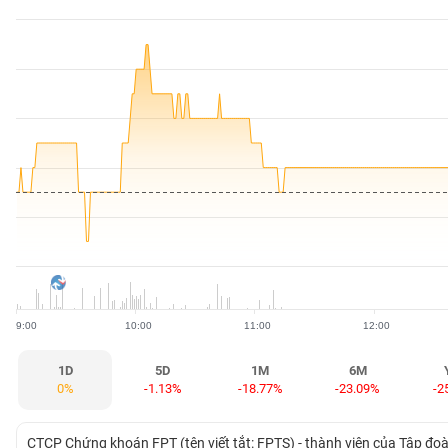
BẤT
ĐỘNG
SẢN
TÀI
CHÍNH
HÀNG
HÓA
9:00
10:00
11:00
12:00
KINH
TẾ
1D
5D
1M
6M
0%
-1.13%
-18.77%
-23.09%
-2
THẾ
CTCP Chứng khoán FPT (tên viết tắt: FPTS) - thành viên của Tập đo