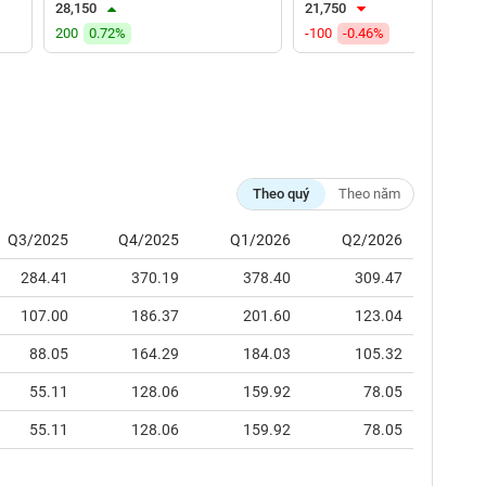
28,150
21,750
200
0.72%
-100
-0.46%
Theo quý
Theo năm
Q3/2025
Q4/2025
Q1/2026
Q2/2026
284.41
370.19
378.40
309.47
107.00
186.37
201.60
123.04
88.05
164.29
184.03
105.32
55.11
128.06
159.92
78.05
55.11
128.06
159.92
78.05