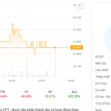
22,200
22,100
22,000
21,900
21,850
21,850
21,800
KLGD
Mở cửa
21,700
Cao nhất
Thấp nhất
13:00
14:00
15:00
Dư mua
Dư bán
YTD
1Y
5Y
ALL
5.66%
-40.69%
35.21%
622.35%
Cổ tức TM
T/S cổ tức
àn FPT - được cấp phép thành lập và hoạt động theo
Beta