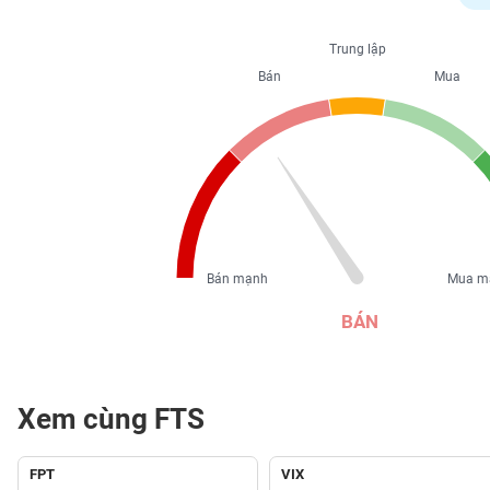
PHIẾU
Trung lập
Bán
Mua
CÔNG
CỤ
ĐẦU
TƯ
XUẤT
DỮ
Bán mạnh
Mua m
LIỆU
BÁN
TIN
MỚI
Xem cùng FTS
Ngành
(-)
FPT
VIX