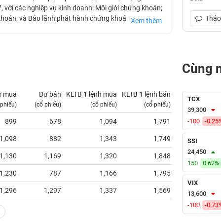
với các nghiệp vụ kinh doanh: Môi giới chứng khoán;
khoán; và Bảo lãnh phát hành chứng khoán. FPTS
Thảo 
Xem thêm
h (HOSE) vào tháng 01/2017, mã chứng khoán là FTS.
 TP. Hồ Chí Minh với hệ thống trụ sở, chi nhánh và
 đã liên tục gặt hái được nhiều thành công, đạt được
ty chứng khoán hàng đầu Việt Nam.
Cùng 
ư mua
Dư bán
KLTB 1 lệnh mua
KLTB 1 lệnh bán
NN mua
TCX
 phiếu)
(cổ phiếu)
(cổ phiếu)
(cổ phiếu)
(tỷ VNĐ)
39,300
899
678
1,094
1,791
-100
0.00
-0.25
1,098
882
1,343
1,749
1.45
SSI
24,450
1,130
1,169
1,320
1,848
0.46
150
0.62%
1,230
787
1,166
1,795
2.38
VIX
1,296
1,297
1,337
1,569
0.21
13,600
-100
-0.73