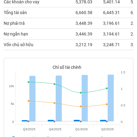
Các khoản cho vay
5,378.03
5,401.14
5,0
phân
tích
(-)
Tổng tài sản
6,660.58
6,445.31
6,1
Nợ phải trả
3,448.39
3,196.61
2,8
Thuật
Nợ ngắn hạn
3,446.39
3,194.61
2,8
ngữ
(-)
Vốn chủ sở hữu
3,212.19
3,248.71
3,2
Dịch
vụ
Chỉ số tài chính
(-)
1.5
10k
1
Đào
tạo
5k
0.5
0
0
Sách
Q3/2025
Q4/2025
Q1/2026
Q2/2026
tài