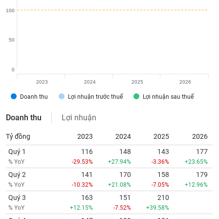
tài
chính
100
50
0
2023
2024
2025
2026
Doanh thu
Lợi nhuận trước thuế
Lợi nhuận sau thuế
Doanh thu
Lợi nhuận
Tỷ đồng
2023
2024
2025
2026
Quý 1
116
148
143
177
% YoY
-29.53%
+27.94%
-3.36%
+23.65%
Quý 2
141
170
158
179
% YoY
-10.32%
+21.08%
-7.05%
+12.96%
Quý 3
163
151
210
% YoY
+12.15%
-7.52%
+39.58%