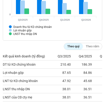
VỤ
TRUYỀN
THÔNG
0
Q3/2025
Q4/2025
Q1/2026
Q2/2026
Doanh thu từ KD chứng khoán
Lợi nhuận gộp
LNST thu nhập DN
TIỆN
ÍCH
Theo quý
Theo năm
Kết quả kinh doanh (tỷ đồng)
Q3/2025
Q4/2025
Q1
BẤT
DT từ KD chứng khoán
210.40
186.39
1
ĐỘNG
Lợi nhuận gộp
87.65
84.86
SẢN
LNT từ KD chứng khoán
47.92
45.68
Mã
chứng
LNST thu nhập DN
38.01
36.51
khoán
(-)
LNST của CĐ cty mẹ
38.01
36.51