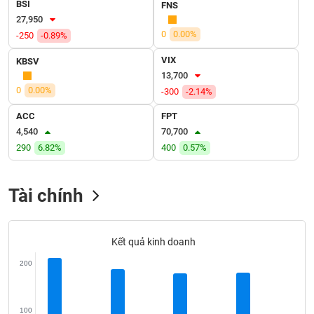
SÓC
BSI
FNS
SỨC
27,950
KHỎE
0
0.00%
-250
-0.89%
VIX
KBSV
13,700
0
0.00%
-300
-2.14%
TÀI
ACC
FPT
CHÍNH
4,540
70,700
290
6.82%
400
0.57%
CÔNG
Tài chính
NGHỆ
THÔNG
TIN
Kết quả kinh doanh
200
DỊCH
100