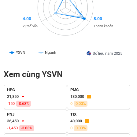
liệu
Tâm
4.00
8.00
lý
TIÊU
Vị thế vốn
Thanh khoản
thị
DÙNG
trường
KHÔNG
THIẾT
YẾU
YSVN
Ngành
Số liệu năm 2025
Xem cùng YSVN
TIÊU
DÙNG
HPG
PMC
THIẾT
21,850
130,000
YẾU
-150
-0.68%
0
0.00%
PNJ
TIX
36,450
40,000
-1,450
-3.83%
0
0.00%
CHĂM