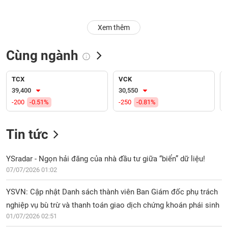
Trạng
Xem thêm
thái
NGÀNH
cổ
phiếu
Cùng ngành
Quy
DOANH
mô
TCX
VCK
NGHIỆP
thị
39,400
30,550
trường
-200
-0.51%
-250
-0.81%
Niêm
CỔ
yết
Tin tức
PHIẾU
Niêm
yết
YSradar - Ngọn hải đăng của nhà đầu tư giữa “biển” dữ liệu!
mới
07/07/2026 01:02
PHÁI
Niêm
SINH
YSVN: Cập nhật Danh sách thành viên Ban Giám đốc phụ trách
yết
bổ
nghiệp vụ bù trừ và thanh toán giao dịch chứng khoán phái sinh
sung
01/07/2026 02:51
TRÁI