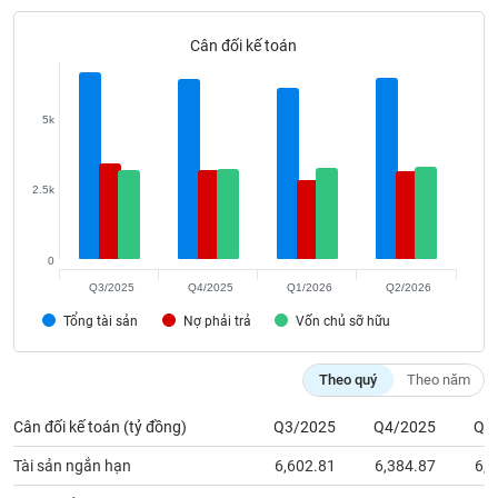
Tất cả
Cổ phiếu
Chỉ số
Chứng chỉ quỹ
Chứng q
Cân đối kế toán
Lãnh
đạo
(-)
5k
Tất cả
Người nội bộ
Người liên quan
Cổ đông lớn
2.5k
Tin
tức
(-)
0
Q3/2025
Q4/2025
Q1/2026
Q2/2026
Bài
Tổng tài sản
Nợ phải trả
Vốn chủ sỡ hữu
viết
của
tác
Theo quý
Theo năm
giả
(-)
Cân đối kế toán (tỷ đồng)
Q3/2025
Q4/2025
Q1
Tài sản ngắn hạn
6,602.81
6,384.87
6,0
Báo
cáo