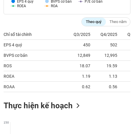
chính
EPS 4 quý
BVPS cơ bản
P/E cơ bản
ROEA
ROA
Theo quý
Theo năm
Công
Chỉ số tài chính
Q3/2025
Q4/2025
Q1
cụ
đầu
EPS 4 quý
450
502
tư
BVPS cơ bản
12,849
12,995
1
ROS
18.07
19.59
Truyền
ROEA
1.19
1.13
thông
ROAA
0.62
0.56
tài
chính
Thực hiện kế hoạch
Dữ
150
liệu