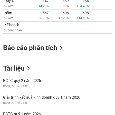
Quý 4
147
139
186
% YoY
+4.20%
-5.98%
+34.48%
Năm
567
608
698
% YoY
-6.78%
+7.23%
+14.88%
Kế hoạch
% hoàn thành
Báo cáo phân tích
Tài liệu
BCTC quý 2 năm 2026
06/08/2026 21:01
Giải trình kết quả kinh doanh quý 1 năm 2026
06/08/2026 21:01
BCTC quý 1 năm 2026