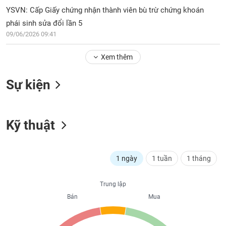
PHIẾU
Hủy
YSVN: Cấp Giấy chứng nhận thành viên bù trừ chứng khoán
niêm
phái sinh sửa đổi lần 5
yết
09/06/2026 09:41
Theo
CÔNG
dõi
CỤ
Xem thêm
đặc
ĐẦU
biệt
TƯ
Sự kiện
Không
được
ký
XUẤT
quỹ
Kỹ thuật
DỮ
LIỆU
Danh
mục
ETF
1 ngày
1 tuần
1 tháng
TIN
Cổ
MỚI
Trung lập
phiếu
chi
Bán
Mua
Ngành
tiết
(-)