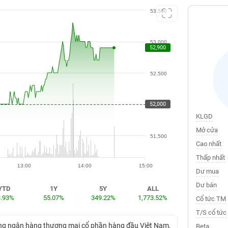
53,500
53,000
52,900
52,500
52,000
52,000
KLGD
Mở cửa
51,500
Cao nhất
Thấp nhất
13:00
14:00
15:00
Dư mua
Dư bán
YTD
1Y
5Y
ALL
3.93%
55.07%
349.22%
1,773.52%
Cổ tức TM
T/S cổ tức
ng ngân hàng thương mại cổ phần hàng đầu Việt Nam,
Beta