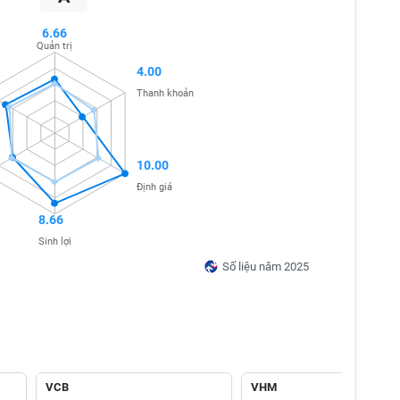
6.66
Quản trị
4.00
Thanh khoản
10.00
Định giá
8.66
Sinh lợi
Số liệu năm 2025
VCB
VHM