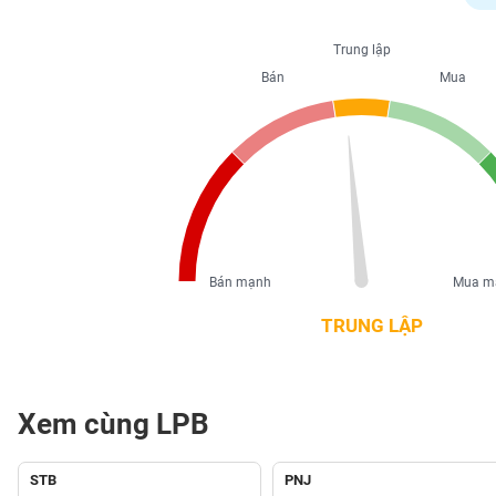
PHIẾU
Trung lập
Bán
Mua
CÔNG
CỤ
ĐẦU
TƯ
XUẤT
DỮ
Bán mạnh
Mua m
LIỆU
TRUNG LẬP
TIN
MỚI
Xem cùng LPB
Ngành
(-)
STB
PNJ