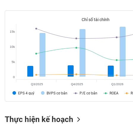
SÓC
SỨC
KHỎE
Chỉ số tài chính
15k
TÀI
10k
CHÍNH
5k
0
CÔNG
Q3/2025
Q4/2025
Q1/2026
NGHỆ
EPS 4 quý
BVPS cơ bản
P/E cơ bản
ROEA
THÔNG
TIN
Thực hiện kế hoạch
DỊCH