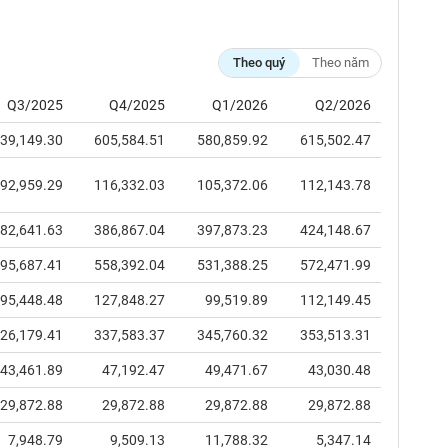
Theo quý
Theo năm
Q3/2025
Q4/2025
Q1/2026
Q2/2026
39,149.30
605,584.51
580,859.92
615,502.47
92,959.29
116,332.03
105,372.06
112,143.78
82,641.63
386,867.04
397,873.23
424,148.67
95,687.41
558,392.04
531,388.25
572,471.99
95,448.48
127,848.27
99,519.89
112,149.45
26,179.41
337,583.37
345,760.32
353,513.31
43,461.89
47,192.47
49,471.67
43,030.48
29,872.88
29,872.88
29,872.88
29,872.88
7,948.79
9,509.13
11,788.32
5,347.14