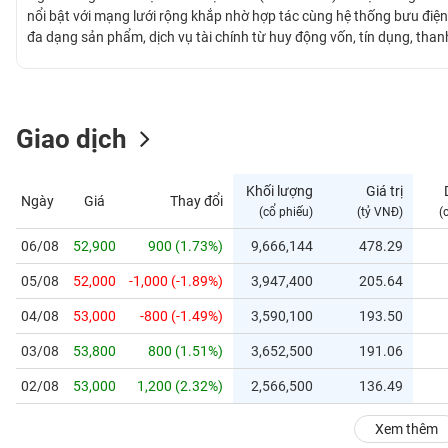
GIỚI
nổi bật với mạng lưới rộng khắp nhờ hợp tác cùng hệ thống bưu điệ
đa dạng sản phẩm, dịch vụ tài chính từ huy động vốn, tín dụng, tha
nhân và doanh nghiệp. Chiến lược tập trung vào tài chính bán lẻ và
ĐÔNG
rộng, tận dụng xu hướng tài chính toàn diện. Với nền tảng công nghệ
DƯƠNG
vững.
Giao dịch
TÀI
CHÍNH
Khối lượng
Giá trị
Ngày
Giá
Thay đổi
CÁ
(cổ phiếu)
(tỷ VNĐ)
(
NHÂN
06/08
52,900
900 (1.73%)
9,666,144
478.29
05/08
52,000
-1,000 (-1.89%)
3,947,400
205.64
PHÂN
TÍCH
04/08
53,000
-800 (-1.49%)
3,590,100
193.50
VIETSTOCKFINANCE
03/08
53,800
800 (1.51%)
3,652,500
191.06
02/08
53,000
1,200 (2.32%)
2,566,500
136.49
VĨ
Xem thêm
MÔ