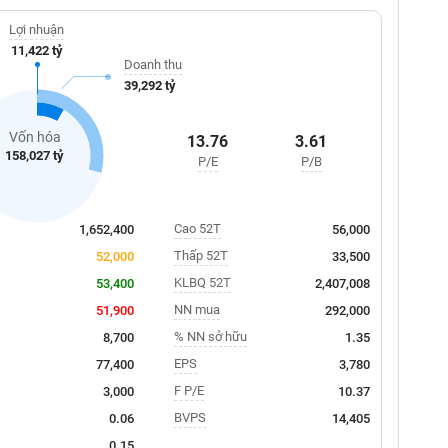
Lợi nhuận
11,422 tỷ
Doanh thu
39,292 tỷ
Vốn hóa
13.76
3.61
158,027 tỷ
P/E
P/B
Cao 52T
1,652,400
56,000
Thấp 52T
52,000
33,500
KLBQ 52T
53,400
2,407,008
NN mua
51,900
292,000
% NN sở hữu
8,700
1.35
EPS
77,400
3,780
F P/E
3,000
10.37
BVPS
0.06
14,405
0.15