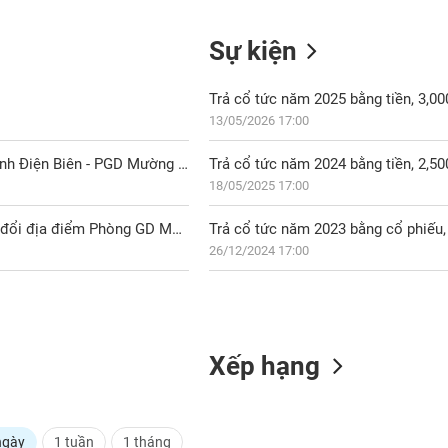
Sự kiện
Trả cổ tức năm 2025 bằng tiền, 3,0
13/05/2026 17:00
LPB123016: Chấp thuận thay đổi địa điểm đặt trụ sở LPB Chi nhánh Điện Biên - PGD Mường Nhé
Trả cổ tức năm 2024 bằng tiền, 2,5
18/05/2025 17:00
LPB: Thông báo công văn của NHNN về chấp thuận cho EIB thay đổi địa điểm Phòng GD Mường Nhé
Trả cổ tức năm 2023 bằng cổ phiếu, 
26/12/2024 17:00
Xếp hạng
ngày
1 tuần
1 tháng