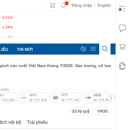
9+
Đăng nhập
English
|
-0.31%
-1.24%
0%
LIỆU
TIN MỚI
sản xuất Việt Nam tháng 7/2026: Sản lượng, số lượng đơn đặt hàn
nhiều
NJ
HPG
FPT
MBB
V
152,289
121,568
117,144
103,987
GD ký quỹ
VN30
dịch nội bộ
Trái phiếu