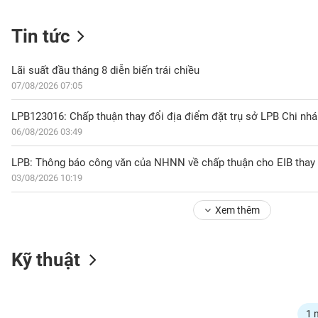
Tin tức
NGÀNH
Lãi suất đầu tháng 8 diễn biến trái chiều
07/08/2026 07:05
DOANH
NGHIỆP
06/08/2026 03:49
03/08/2026 10:19
CỔ
PHIẾU
Xem thêm
PHÁI
Kỹ thuật
SINH
TRÁI
1 