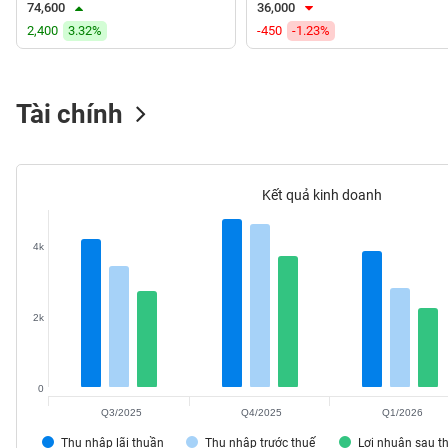
74,600
36,000
VS-
2,400
3.32%
-450
-1.23%
SECTOR
Tài chính
NĂNG
LƯỢNG
Kết quả kinh doanh
4k
NGUYÊN
VẬT
LIỆU
2k
0
Q3/2025
Q4/2025
Q1/2026
CÔNG
NGHIỆP
Thu nhập lãi thuần
Thu nhập trước thuế
Lợi nhuận sau t