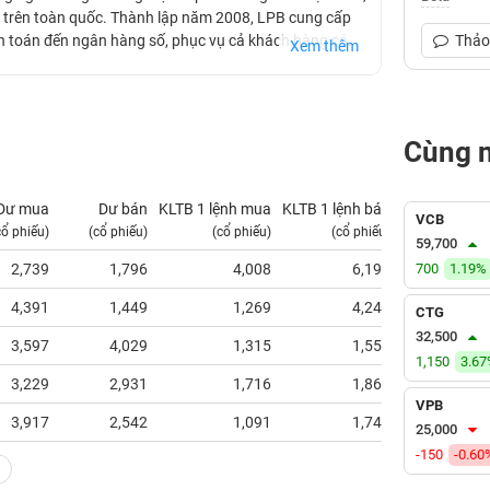
n trên toàn quốc. Thành lập năm 2008, LPB cung cấp
nh toán đến ngân hàng số, phục vụ cả khách hàng cá
Thảo 
Xem thêm
 khu vực nông thôn giúp LPB tiếp cận tệp khách hàng
 hiện đại, LPB hướng tới tăng trưởng ổn định và bền
Cùng 
Dư mua
Dư bán
KLTB 1 lệnh mua
KLTB 1 lệnh bán
NN mua
VCB
cổ phiếu)
(cổ phiếu)
(cổ phiếu)
(cổ phiếu)
(tỷ VNĐ)
59,700
2,739
1,796
4,008
6,194
700
1.19%
15.33
4,391
1,449
1,269
4,249
30.39
CTG
32,500
3,597
4,029
1,315
1,552
30.21
1,150
3.6
3,229
2,931
1,716
1,868
38.92
VPB
3,917
2,542
1,091
1,744
71.03
25,000
-150
-0.60