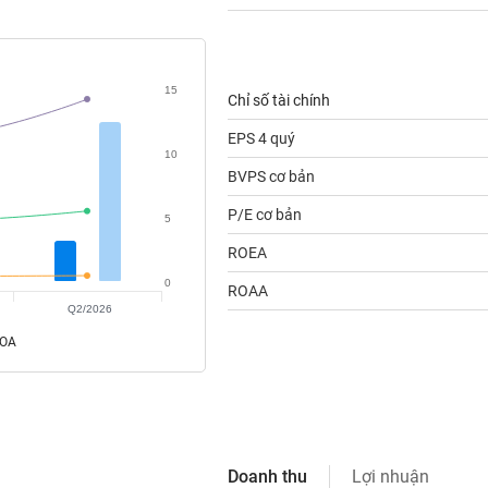
15
Chỉ số tài chính
EPS 4 quý
10
BVPS cơ bản
P/E cơ bản
5
ROEA
0
ROAA
Q2/2026
ROA
Doanh thu
Lợi nhuận