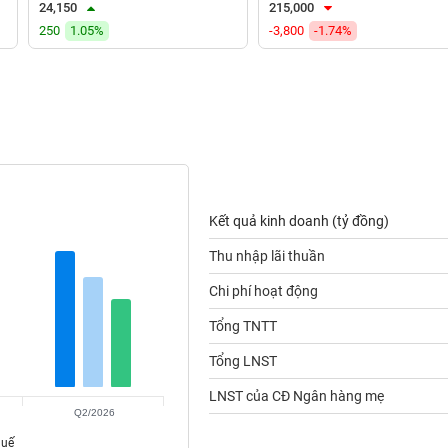
24,150
215,000
250
1.05%
-3,800
-1.74%
Kết quả kinh doanh (tỷ đồng)
Thu nhập lãi thuần
Chi phí hoạt động
Tổng TNTT
Tổng LNST
LNST của CĐ Ngân hàng mẹ
Q2/2026
huế