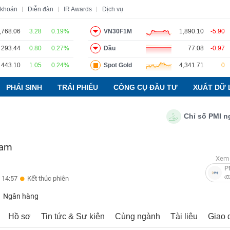
 khoán
Diễn đàn
IR Awards
Dịch vụ
,768.06
3.28
0.19%
VN30F1M
1,890.10
-5.90
293.44
0.80
0.27%
Dầu
77.08
-0.97
o
Tin tức
Báo cáo phân tích
Thuật ngữ
Dịch vụ
443.10
1.05
0.24%
Spot Gold
4,341.71
0
PHÁI SINH
TRÁI PHIẾU
CÔNG CỤ ĐẦU TƯ
XUẤT DỮ 
Chỉ số PMI ngành 
Nam
Xem 
P
 14:57
Kết thúc phiên
Ngân hàng
Hồ sơ
Tin tức & Sự kiện
Cùng ngành
Tài liệu
Giao 