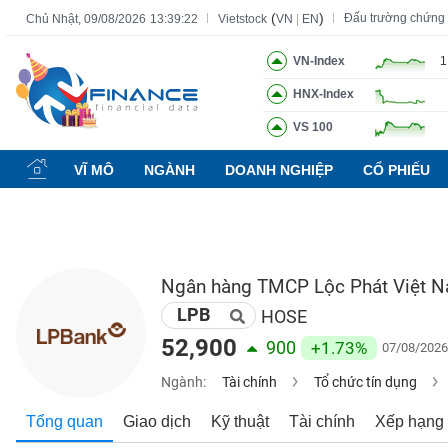
(
)
Đấu trường chứng
Chủ Nhật, 09/08/2026
13:39:23
Vietstock
VN
|
EN
VN-Index
1
HNX-Index
Tất cả
Tính năng
Ngành
Mã chứng khoán
Lãnh đạ
VS 100
Tính
năng
VĨ MÔ
NGÀNH
DOANH NGHIỆP
CỔ PHIẾU
(-)
VIETSTOCK
Ngân hàng TMCP Lộc Phát Việt 
LPB
CHỨNG
HOSE
KHOÁN
52,900
900
+1.73%
07/08/2026
Ngành:
Tài chính
Tổ chức tín dụng
DOANH
Tổng quan
Giao dịch
Kỹ thuật
Tài chính
Xếp hạng
NGHIỆP