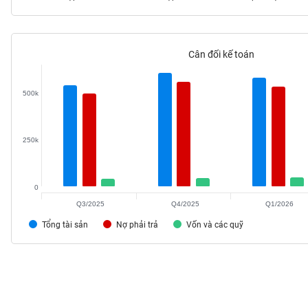
Cân đối kế toán
TIÊU
DÙNG
KHÔNG
500k
THIẾT
YẾU
250k
0
TIÊU
DÙNG
Q3/2025
Q4/2025
Q1/2026
THIẾT
Tổng tài sản
Nợ phải trả
Vốn và các quỹ
YẾU
CHĂM