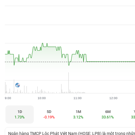
BẤT
ĐỘNG
SẢN
TÀI
CHÍNH
HÀNG
HÓA
9:00
10:00
11:00
12:00
KINH
TẾ
1D
5D
1M
6M
1.73%
-0.19%
3.12%
33.61%
3
THẾ
Ngân hàng TMCP Lộc Phát Việt Nam (HOSE: LPB) là một trong nhữ