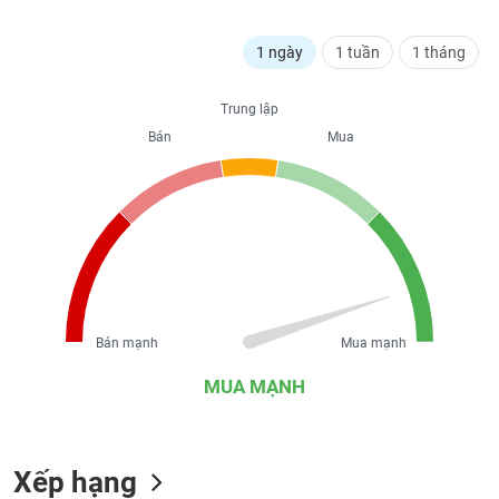
liệu
1 ngày
1 tuần
1 tháng
Tâm
lý
TIÊU
thị
Trung lập
DÙNG
trường
Bán
Mua
KHÔNG
THIẾT
YẾU
TIÊU
DÙNG
Bán mạnh
Mua mạnh
THIẾT
YẾU
MUA MẠNH
Xếp hạng
CHĂM