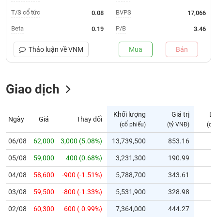
T/S cổ tức
BVPS
0.08
17,066
Trạng
thái
Beta
P/B
0.19
3.46
NGÀNH
cổ
phiếu
Thảo luận về
VNM
Mua
Bán
Quy
DOANH
mô
NGHIỆP
Giao dịch
thị
trường
Niêm
Khối lượng
Giá trị
D
Ngày
Giá
Thay đổi
CỔ
yết
(cổ phiếu)
(tỷ VNĐ)
(cổ
PHIẾU
Niêm
06/08
62,000
3,000 (5.08%)
13,739,500
853.16
yết
mới
05/08
59,000
400 (0.68%)
3,231,300
190.99
PHÁI
Niêm
SINH
04/08
58,600
-900 (-1.51%)
5,788,700
343.61
yết
03/08
59,500
-800 (-1.33%)
5,531,900
328.98
bổ
sung
TRÁI
02/08
60,300
-600 (-0.99%)
7,364,000
444.27