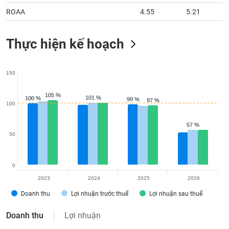
ROAA
4.55
5.21
Thực hiện kế hoạch
150
105 %
105 %
101 %
101 %
100 %
100 %
99 %
99 %
97 %
97 %
100
57 %
57 %
50
0
2023
2024
2025
2026
Doanh thu
Lợi nhuận trước thuế
Lợi nhuận sau thuế
Doanh thu
Lợi nhuận