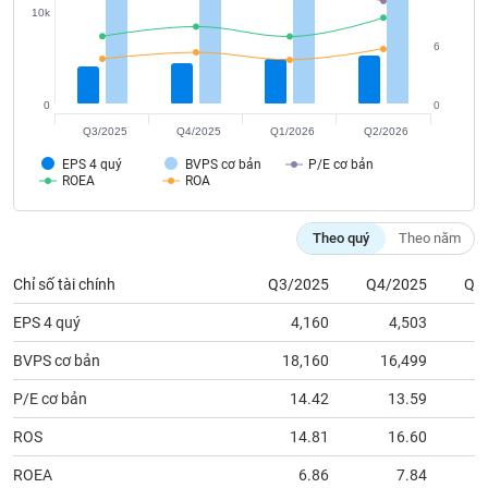
tài
10k
chính
6
0
0
Q3/2025
Q4/2025
Q1/2026
Q2/2026
EPS 4 quý
BVPS cơ bản
P/E cơ bản
ROEA
ROA
Theo quý
Theo năm
Chỉ số tài chính
Q3/2025
Q4/2025
Q1
EPS 4 quý
4,160
4,503
BVPS cơ bản
18,160
16,499
1
P/E cơ bản
14.42
13.59
ROS
14.81
16.60
ROEA
6.86
7.84