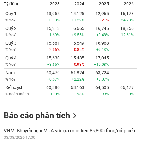
Tỷ đồng
2023
2024
2025
2026
Quý 1
13,954
14,125
12,965
16,178
% YoY
+0.10%
+1.22%
-8.21%
+24.78%
Quý 2
15,213
16,665
16,745
18,856
% YoY
+1.69%
+9.55%
+0.48%
+12.61%
Quý 3
15,681
15,549
16,968
% YoY
-2.56%
-0.85%
+9.13%
Quý 4
15,630
15,485
17,045
% YoY
+3.65%
-0.93%
+10.08%
Năm
60,479
61,824
63,724
% YoY
+0.67%
+2.22%
+3.07%
Kế hoạch
60,380
63,163
64,505
66,477
% hoàn thành
100%
98%
99%
0%
Báo cáo phân tích
VNM: Khuyến nghị MUA với giá mục tiêu 86,800 đồng/cổ phiếu
03/08/2026 17:00