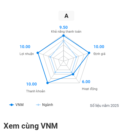
SÓC
SỨC
KHỎE
A
9.50
Khả năng thanh toán
TÀI
10.00
10.00
CHÍNH
Lợi nhuận
Định giá
CÔNG
6.00
10.00
NGHỆ
Hoạt động
Thanh khoản
THÔNG
TIN
VNM
Ngành
Số liệu năm 2025
Xem cùng VNM
DỊCH