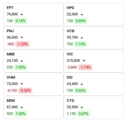
VỤ
FPT
HPG
TRUYỀN
70,800
22,000
THÔNG
100
0.14%
150
0.69%
PNJ
VCB
36,000
59,700
TIỆN
-450
-1.23%
700
1.19%
ÍCH
MBB
VIC
24,150
215,000
250
1.05%
-3,800
-1.74%
VHM
SSI
BẤT
73,000
24,450
ĐỘNG
-4,100
-5.32%
150
0.62%
SẢN
MSN
CTG
Mã
67,400
32,500
chứng
900
1.35%
1,150
3.67%
khoán
(-)