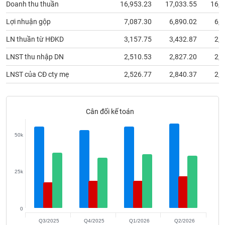
Doanh thu thuần
16,953.23
17,033.55
16,1
phân
tích
(-)
Lợi nhuận gộp
7,087.30
6,890.02
6,8
LN thuần từ HĐKD
3,157.75
3,432.87
2,9
Thuật
LNST thu nhập DN
2,510.53
2,827.20
2,4
ngữ
(-)
LNST của CĐ cty mẹ
2,526.77
2,840.37
2,4
Dịch
vụ
Cân đối kế toán
(-)
50k
Đào
tạo
25k
Sách
0
tài
Q3/2025
Q4/2025
Q1/2026
Q2/2026