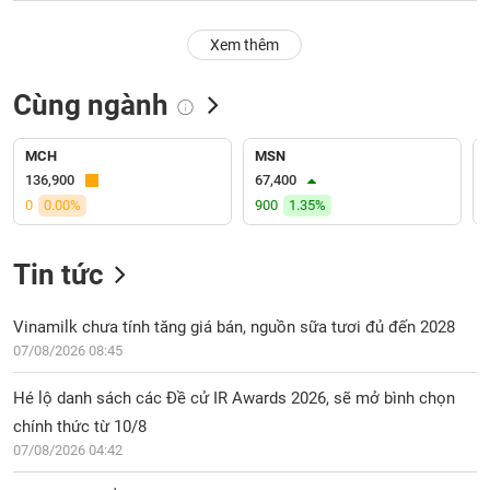
PHIẾU
Hủy
niêm
Xem thêm
yết
Theo
Cùng ngành
CÔNG
dõi
CỤ
đặc
ĐẦU
biệt
MCH
MSN
TƯ
136,900
67,400
Không
0
0.00%
900
1.35%
được
ký
XUẤT
quỹ
DỮ
Tin tức
LIỆU
Danh
mục
Vinamilk chưa tính tăng giá bán, nguồn sữa tươi đủ đến 2028
ETF
07/08/2026 08:45
TIN
Cổ
MỚI
Hé lộ danh sách các Đề cử IR Awards 2026, sẽ mở bình chọn
phiếu
chính thức từ 10/8
chi
Ngành
tiết
07/08/2026 04:42
(-)