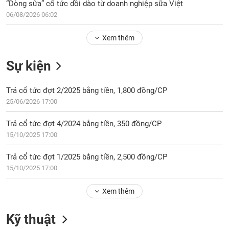
Tổng
“Dòng sữa” cổ tức dồi dào từ doanh nghiệp sữa Việt
VS-
quan
SECTOR
06/08/2026 06:02
Giao
Xem thêm
dịch
Tài
Sự kiện
chính
NĂNG
Phân
LƯỢNG
Trả cổ tức đợt 2/2025 bằng tiền, 1,800 đồng/CP
tích
25/06/2026 17:00
kỹ
thuật
Trả cổ tức đợt 4/2024 bằng tiền, 350 đồng/CP
Hồ
15/10/2025 17:00
NGUYÊN
sơ
VẬT
doanh
Trả cổ tức đợt 1/2025 bằng tiền, 2,500 đồng/CP
LIỆU
nghiệp
15/10/2025 17:00
Tin
tức
Xem thêm
sự
CÔNG
kiện
Kỹ thuật
NGHIỆP
Tài