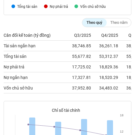
chính
Tổng tài sản
Nợ phải trả
Vốn chủ sỡ hữu
Theo quý
Theo năm
Công
Cân đối kế toán (tỷ đồng)
Q3/2025
Q4/2025
Q1
cụ
đầu
Tài sản ngắn hạn
38,746.85
36,261.18
38,7
tư
Tổng tài sản
55,677.82
53,312.37
55,4
Nợ phải trả
17,725.02
18,829.36
18,7
Truyền
Nợ ngắn hạn
17,327.81
18,520.29
18,4
thông
Vốn chủ sở hữu
37,952.80
34,483.02
36,6
tài
chính
Chỉ số tài chính
18
Dữ
liệu
12