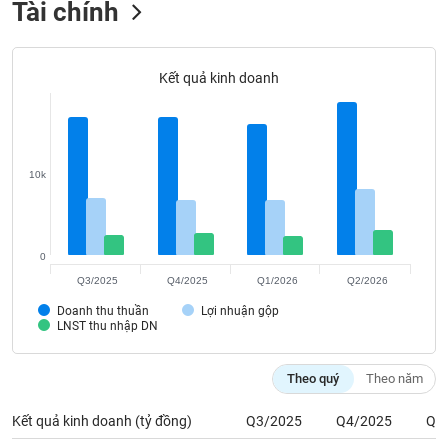
Tài chính
Tất cả
Cổ phiếu
Chỉ số
Chứng chỉ quỹ
Chứng q
Lãnh
đạo
Kết quả kinh doanh
(-)
Tất cả
Người nội bộ
Người liên quan
Cổ đông lớn
10k
Tin
tức
(-)
0
Bài
Q3/2025
Q4/2025
Q1/2026
Q2/2026
viết
của
Doanh thu thuần
Lợi nhuận gộp
LNST thu nhập DN
tác
giả
(-)
Theo quý
Theo năm
Kết quả kinh doanh (tỷ đồng)
Q3/2025
Q4/2025
Q1
Báo
cáo