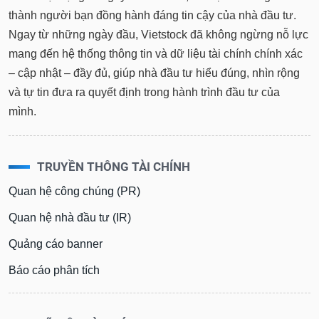
Tổng
VS-
thành người bạn đồng hành đáng tin cậy của nhà đầu tư.
quan
SECTOR
Ngay từ những ngày đầu, Vietstock đã không ngừng nỗ lực
Giao
mang đến hệ thống thông tin và dữ liệu tài chính chính xác
dịch
– cập nhật – đầy đủ, giúp nhà đầu tư hiểu đúng, nhìn rộng
Tài
chính
và tự tin đưa ra quyết định trong hành trình đầu tư của
NĂNG
mình.
Phân
LƯỢNG
tích
kỹ
thuật
TRUYỀN THÔNG TÀI CHÍNH
Hồ
NGUYÊN
Quan hệ công chúng (PR)
sơ
VẬT
doanh
Quan hệ nhà đầu tư (IR)
LIỆU
nghiệp
Quảng cáo banner
Tin
tức
Báo cáo phân tích
sự
CÔNG
kiện
NGHIỆP
Tài