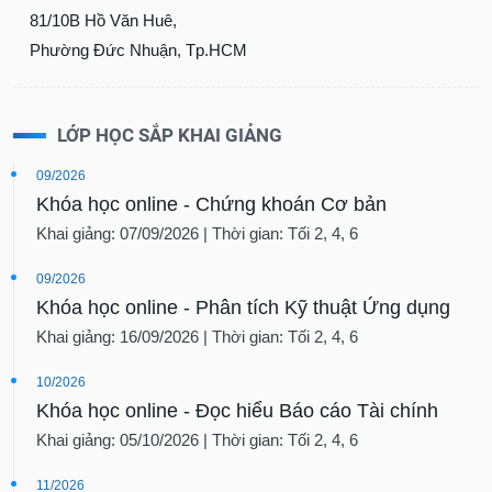
SÓC
81/10B Hồ Văn Huê,
SỨC
Phường Đức Nhuận, Tp.HCM
KHỎE
LỚP HỌC SẮP KHAI GIẢNG
TÀI
09/2026
CHÍNH
Khóa học online - Chứng khoán Cơ bản
Khai giảng: 07/09/2026 | Thời gian: Tối 2, 4, 6
09/2026
CÔNG
Khóa học online - Phân tích Kỹ thuật Ứng dụng
NGHỆ
Khai giảng: 16/09/2026 | Thời gian: Tối 2, 4, 6
THÔNG
TIN
10/2026
Khóa học online - Đọc hiểu Báo cáo Tài chính
Khai giảng: 05/10/2026 | Thời gian: Tối 2, 4, 6
DỊCH
11/2026