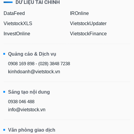
DỮ LIỆU TÀI CHÍNH
liệu
DataFeed
IROnline
Tâm
lý
VietstockXLS
VietstockUpdater
TIÊU
thị
DÙNG
InvestOnline
VietstockFinance
trường
KHÔNG
THIẾT
YẾU
Quảng cáo & Dịch vụ
0908 169 898 - (028) 3848 7238
kinhdoanh@vietstock.vn
TIÊU
DÙNG
Sáng tạo nội dung
THIẾT
YẾU
0938 046 488
info@vietstock.vn
CHĂM
Văn phòng giao dịch