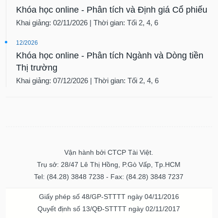
VỤ
Khóa học online - Phân tích và Định giá Cổ phiếu
TRUYỀN
Khai giảng: 02/11/2026 | Thời gian: Tối 2, 4, 6
THÔNG
12/2026
Khóa học online - Phân tích Ngành và Dòng tiền
Thị trường
TIỆN
Khai giảng: 07/12/2026 | Thời gian: Tối 2, 4, 6
ÍCH
BẤT
ĐỘNG
Vận hành bởi CTCP Tài Việt.
SẢN
Trụ sở: 28/47 Lê Thị Hồng, P.Gò Vấp, Tp.HCM
Tel: (84.28) 3848 7238 - Fax: (84.28) 3848 7237
Mã
chứng
khoán
Giấy phép số 48/GP-STTTT ngày 04/11/2016
(-)
Quyết định số 13/QĐ-STTTT ngày 02/11/2017