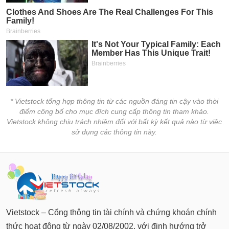
PHIẾU
Hủy
niêm
yết
Theo
CÔNG
dõi
CỤ
đặc
ĐẦU
biệt
TƯ
Không
được
* Vietstock tổng hợp thông tin từ các nguồn đáng tin cậy vào thời
ký
điểm công bố cho mục đích cung cấp thông tin tham khảo.
XUẤT
quỹ
Vietstock không chịu trách nhiệm đối với bất kỳ kết quả nào từ việc
DỮ
sử dụng các thông tin này.
LIỆU
Danh
mục
ETF
TIN
Cổ
MỚI
phiếu
chi
Ngành
tiết
Vietstock – Cổng thông tin tài chính và chứng khoán chính
(-)
thức hoạt động từ ngày 02/08/2002, với định hướng trở