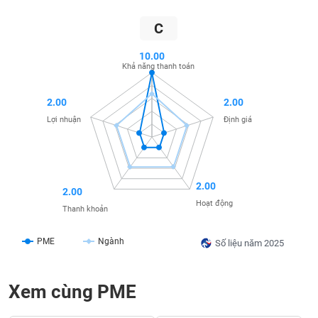
liệu
C
Tâm
lý
10.00
TIÊU
Khả năng thanh toán
thị
DÙNG
trường
KHÔNG
2.00
2.00
THIẾT
YẾU
Lợi nhuận
Định giá
2.00
TIÊU
2.00
Hoạt động
DÙNG
Thanh khoản
THIẾT
YẾU
PME
Ngành
Số liệu năm 2025
Xem cùng PME
CHĂM