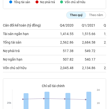
Tổng tài sản
phân
Nợ phải trả
Vốn chủ sỡ hữu
tích
(-)
Theo quý
Theo năm
Thuật
Cân đối kế toán (tỷ đồng)
Q4/2020
Q1/2021
Q2
ngữ
(-)
Tài sản ngắn hạn
1,414.55
1,515.66
1,5
Tổng tài sản
2,562.86
2,684.58
2,7
Dịch
Nợ phải trả
517.38
549.72
6
vụ
(-)
Nợ ngắn hạn
507.82
540.17
6
Vốn chủ sở hữu
2,045.48
2,134.86
2,0
Đào
tạo
Chỉ số tài chính
24
Sách
20k
16
tài