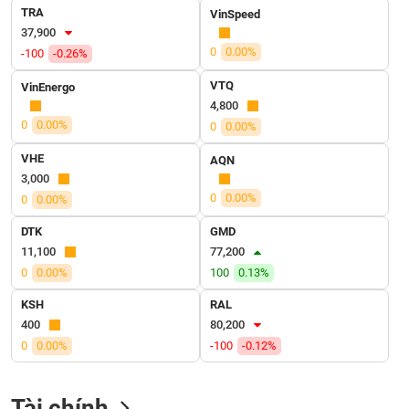
SÓC
TRA
VinSpeed
SỨC
37,900
KHỎE
0
0.00%
-100
-0.26%
VTQ
VinEnergo
4,800
0
0.00%
0
0.00%
TÀI
CHÍNH
VHE
AQN
3,000
0
0.00%
0
0.00%
DTK
GMD
CÔNG
11,100
77,200
NGHỆ
0
0.00%
100
0.13%
THÔNG
TIN
KSH
RAL
400
80,200
0
0.00%
-100
-0.12%
DỊCH
Tài chính