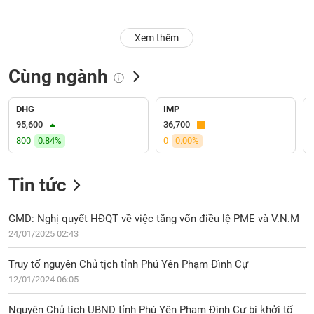
Trạng
Xem thêm
thái
NGÀNH
cổ
phiếu
Cùng ngành
Quy
DOANH
mô
DHG
IMP
NGHIỆP
thị
95,600
36,700
trường
800
0.84%
0
0.00%
Niêm
CỔ
yết
Tin tức
PHIẾU
Niêm
yết
GMD: Nghị quyết HĐQT về việc tăng vốn điều lệ PME và V.N.M
mới
24/01/2025 02:43
PHÁI
Niêm
SINH
Truy tố nguyên Chủ tịch tỉnh Phú Yên Phạm Đình Cự
yết
12/01/2024 06:05
bổ
sung
TRÁI
Nguyên Chủ tịch UBND tỉnh Phú Yên Phạm Đình Cự bị khởi tố