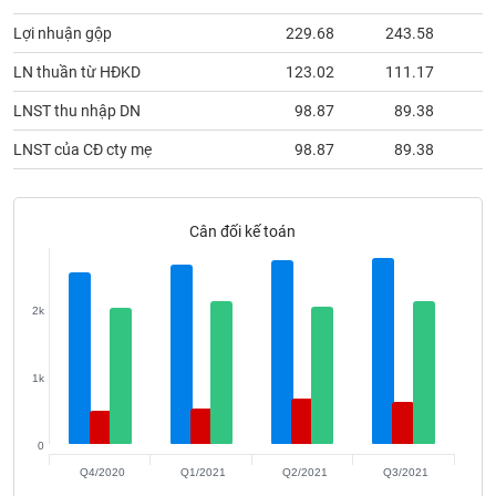
Tất cả
Cổ phiếu
Chỉ số
Chứng chỉ quỹ
Chứng q
Lợi nhuận gộp
229.68
243.58
1
Lãnh
LN thuần từ HĐKD
123.02
111.17
đạo
(-)
LNST thu nhập DN
98.87
89.38
Tất cả
Người nội bộ
Người liên quan
Cổ đông lớn
LNST của CĐ cty mẹ
98.87
89.38
Tin
tức
Cân đối kế toán
(-)
Bài
2k
viết
của
tác
1k
giả
(-)
0
Báo
Q4/2020
Q1/2021
Q2/2021
Q3/2021
cáo