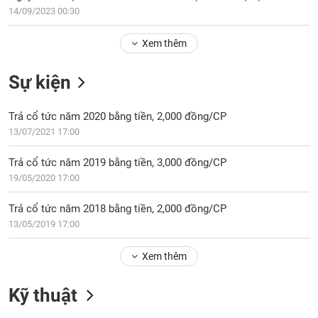
PHIẾU
Hủy
14/09/2023 00:30
niêm
yết
Xem thêm
Theo
CÔNG
dõi
Sự kiện
CỤ
đặc
ĐẦU
biệt
TƯ
Trả cổ tức năm 2020 bằng tiền, 2,000 đồng/CP
Không
13/07/2021 17:00
được
ký
XUẤT
Trả cổ tức năm 2019 bằng tiền, 3,000 đồng/CP
quỹ
DỮ
19/05/2020 17:00
LIỆU
Danh
mục
Trả cổ tức năm 2018 bằng tiền, 2,000 đồng/CP
ETF
13/05/2019 17:00
TIN
Cổ
MỚI
Xem thêm
phiếu
chi
Ngành
Kỹ thuật
tiết
(-)