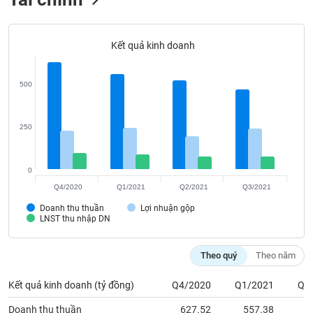
VỤ
TRUYỀN
THÔNG
Kết quả kinh doanh
500
TIỆN
ÍCH
250
0
Q4/2020
Q1/2021
Q2/2021
Q3/2021
BẤT
ĐỘNG
Doanh thu thuần
Lợi nhuận gộp
SẢN
LNST thu nhập DN
Mã
Theo quý
Theo năm
chứng
khoán
Kết quả kinh doanh (tỷ đồng)
Q4/2020
Q1/2021
Q2
(-)
Doanh thu thuần
627.52
557.38
5