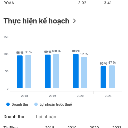
tài
ROAA
3.92
3.41
chính
Thực hiện kế hoạch
150
100 %
100 %
100 %
100 %
99 %
99 %
98 %
98 %
96 %
96 %
92 %
92 %
100
67 %
67 %
65 %
65 %
50
0
2018
2019
2020
2021
Doanh thu
Lợi nhuận trước thuế
Doanh thu
Lợi nhuận
Tỷ đồng
2018
2019
2020
2021