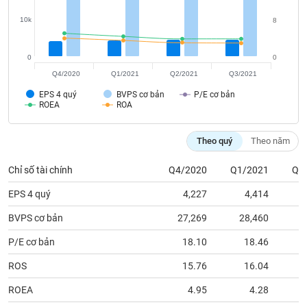
chính
10k
8
0
0
Công
Q4/2020
Q1/2021
Q2/2021
Q3/2021
cụ
đầu
EPS 4 quý
BVPS cơ bản
P/E cơ bản
ROEA
ROA
tư
Theo quý
Theo năm
Chỉ số tài chính
Q4/2020
Q1/2021
Q2
Truyền
thông
EPS 4 quý
4,227
4,414
tài
chính
BVPS cơ bản
27,269
28,460
2
P/E cơ bản
18.10
18.46
ROS
15.76
16.04
Dữ
ROEA
4.95
4.28
liệu