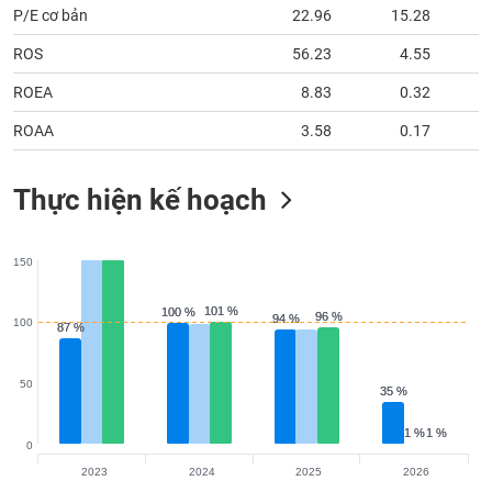
P/E cơ bản
22.96
15.28
ROS
56.23
4.55
ROEA
8.83
0.32
ROAA
3.58
0.17
Thực hiện kế hoạch
150
101 %
101 %
100 %
100 %
96 %
96 %
94 %
94 %
100
87 %
87 %
50
35 %
35 %
1 %
1 %
1 %
1 %
0
2023
2024
2025
2026