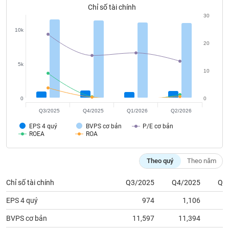
tài
Chỉ số tài chính
chính
30
10k
20
5k
10
0
0
Q3/2025
Q4/2025
Q1/2026
Q2/2026
EPS 4 quý
BVPS cơ bản
P/E cơ bản
ROEA
ROA
Theo quý
Theo năm
Chỉ số tài chính
Q3/2025
Q4/2025
Q1
EPS 4 quý
974
1,106
BVPS cơ bản
11,597
11,394
1