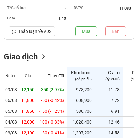
T/S cổ tức
BVPS
-
11,083
Trạng
thái
Beta
1.10
NGÀNH
cổ
phiếu
Thảo luận về
VDS
Mua
Bán
Quy
DOANH
mô
NGHIỆP
Giao dịch
thị
trường
Niêm
Khối lượng
Giá trị
Dư
Ngày
Giá
Thay đổi
CỔ
yết
(cổ phiếu)
(tỷ VNĐ)
(cổ 
PHIẾU
Niêm
09/08
12,150
350 (2.97%)
978,200
11.78
yết
mới
06/08
11,800
-50 (-0.42%)
608,900
7.22
PHÁI
Niêm
SINH
05/08
11,850
-150 (-1.25%)
580,700
6.91
yết
04/08
12,000
-100 (-0.83%)
1,028,400
12.46
bổ
sung
TRÁI
03/08
12,100
-50 (-0.41%)
1,207,200
14.58