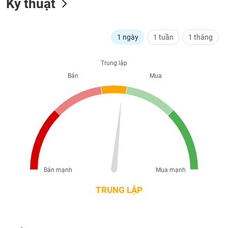
Kỹ thuật
liệu
Tâm
1 ngày
1 tuần
1 tháng
lý
TIÊU
thị
DÙNG
trường
KHÔNG
Trung lập
THIẾT
Bán
Mua
YẾU
TIÊU
DÙNG
THIẾT
YẾU
Bán mạnh
Mua mạnh
TRUNG LẬP
CHĂM