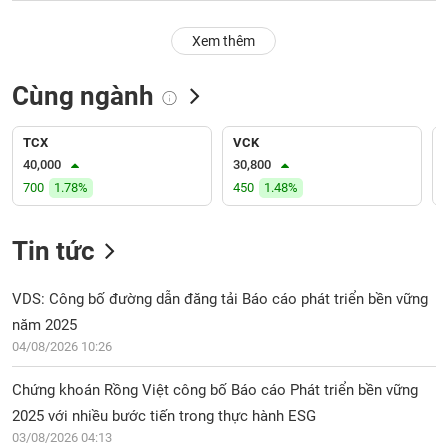
PHIẾU
Hủy
niêm
Xem thêm
yết
Theo
Cùng ngành
CÔNG
dõi
CỤ
đặc
ĐẦU
biệt
TCX
VCK
TƯ
40,000
30,800
Không
700
1.78%
450
1.48%
được
ký
XUẤT
quỹ
DỮ
Tin tức
LIỆU
Danh
mục
VDS: Công bố đường dẫn đăng tải Báo cáo phát triển bền vững
ETF
năm 2025
TIN
04/08/2026 10:26
Cổ
MỚI
phiếu
Chứng khoán Rồng Việt công bố Báo cáo Phát triển bền vững
chi
Ngành
tiết
2025 với nhiều bước tiến trong thực hành ESG
(-)
03/08/2026 04:13