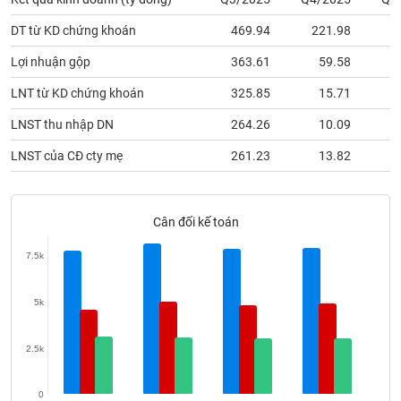
phân
tích
DT từ KD chứng khoán
469.94
221.98
2
(-)
Lợi nhuận gộp
363.61
59.58
Thuật
LNT từ KD chứng khoán
325.85
15.71
ngữ
(-)
LNST thu nhập DN
264.26
10.09
LNST của CĐ cty mẹ
261.23
13.82
Dịch
vụ
(-)
Cân đối kế toán
7.5k
Đào
tạo
5k
2.5k
Sách
tài
0