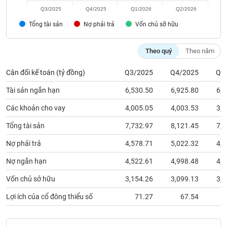
chính
Q3/2025
Q4/2025
Q1/2026
Q2/2026
Tổng tài sản
Nợ phải trả
Vốn chủ sỡ hữu
Công
Theo quý
Theo năm
cụ
đầu
Cân đối kế toán (tỷ đồng)
Q3/2025
Q4/2025
Q1
tư
Tài sản ngắn hạn
6,530.50
6,925.80
6,4
Các khoản cho vay
4,005.05
4,003.53
3,8
Tổng tài sản
7,732.97
8,121.45
7,8
Truyền
thông
Nợ phải trả
4,578.71
5,022.32
4,8
tài
chính
Nợ ngắn hạn
4,522.61
4,998.48
4,8
Vốn chủ sở hữu
3,154.26
3,099.13
3,0
Lợi ích của cổ đông thiểu số
71.27
67.54
Dữ
liệu