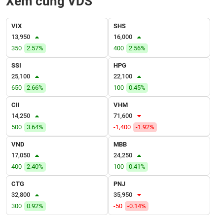
Xem cùng VDS
VỤ
TRUYỀN
THÔNG
VIX
SHS
13,950
16,000
350
2.57%
400
2.56%
SSI
HPG
TIỆN
25,100
22,100
ÍCH
650
2.66%
100
0.45%
CII
VHM
14,250
71,600
500
3.64%
-1,400
-1.92%
BẤT
ĐỘNG
VND
MBB
SẢN
17,050
24,250
400
2.40%
100
0.41%
Mã
CTG
PNJ
chứng
32,800
35,950
khoán
(-)
300
0.92%
-50
-0.14%