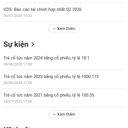
Tổng
VS-
quan
SECTOR
VDS: Báo cáo tài chính hợp nhất Q2 2026
Giao
30/07/2026 10:22
dịch
Xem thêm
Tài
chính
NĂNG
Sự kiện
Phân
LƯỢNG
tích
Trả cổ tức năm 2024 bằng cổ phiếu, tỷ lệ 10:1
kỹ
thuật
09/06/2025 17:00
Hồ
NGUYÊN
Trả cổ tức năm 2023 bằng cổ phiếu, tỷ lệ 1000:115
sơ
VẬT
20/06/2024 17:00
doanh
LIỆU
nghiệp
Trả cổ tức năm 2021 bằng cổ phiếu, tỷ lệ 100:35
Tin
28/07/2022 17:00
tức
sự
Xem thêm
CÔNG
kiện
NGHIỆP
Tài