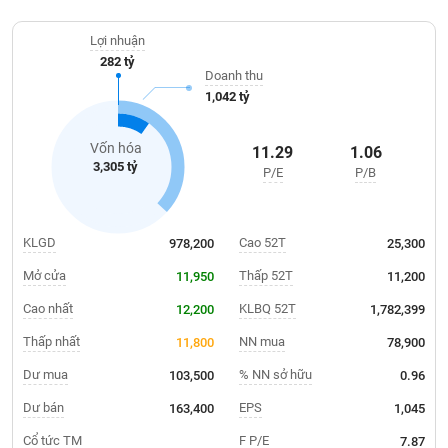
Giá
doanh. VDS được niêm yết và giao dịch trên Sở Giao dịch Chứng
tích
khoán Thành phố Hồ Chí Minh (HOSE) vào năm 2017.
Đặt
Lợi nhuận
Biểu
lệnh
282 tỷ
đồ
ĐÔNG
Doanh thu
Nước
tài
DƯƠNG
1,042 tỷ
ngoài
chính
Tự
Vốn hóa
11.29
1.06
TÀI
doanh
3,305 tỷ
P/E
P/B
CHÍNH
Ảnh
CÁ
hưởng
NHÂN
chỉ
KLGD
Cao 52T
978,200
25,300
số
Mở cửa
Thấp 52T
11,950
11,200
Biến
PHÂN
động
Cao nhất
KLBQ 52T
12,200
1,782,399
TÍCH
cổ
VIETSTOCKFINANCE
Thấp nhất
NN mua
11,800
78,900
phiếu
Dư mua
% NN sở hữu
103,500
0.96
Giao
dịch
Dư bán
EPS
163,400
1,045
VĨ
nội
Cổ tức TM
F P/E
7.87
MÔ
bộ