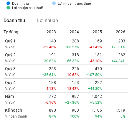
Doanh thu
Lợi nhuận trước thuế
Lợi nhuận sau thuế
Doanh thu
Lợi nhuận
Tỷ đồng
2023
2024
2025
2026
Quý 1
140
288
169
203
% YoY
-52.48%
+106.57%
-41.42%
+20.01%
Quý 2
191
318
181
262
% YoY
+30.82%
+66.32%
-43.10%
+44.84%
Quý 3
253
226
470
% YoY
+35.64%
-10.62%
+107.50%
Quý 4
188
153
222
% YoY
-4.13%
-18.42%
+44.80%
Năm
772
987
1,042
% YoY
-6.16%
+27.86%
+5.52%
Kế hoạch
890
983
1,106
1,319
% hoàn thành
87%
100%
94%
0%