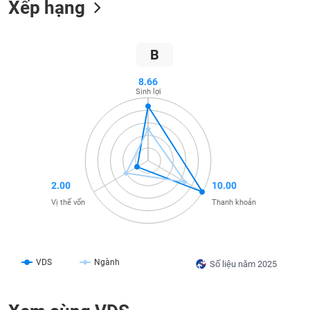
Xếp hạng
SÓC
SỨC
KHỎE
B
8.66
Sinh lợi
TÀI
CHÍNH
2.00
10.00
CÔNG
NGHỆ
Vị thế vốn
Thanh khoản
THÔNG
TIN
VDS
Ngành
Số liệu năm 2025
DỊCH