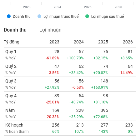
2023
2024
2025
2026
Doanh thu
Lợi nhuận trước thuế
Lợi nhuận sau thuế
Doanh thu
Lợi nhuận
Tỷ đồng
2023
2024
2025
2026
Quý 1
28
57
75
81
% YoY
-61.89%
+100.70%
+32.15%
+8.65%
Quý 2
47
62
74
64
% YoY
-3.56%
+33.42%
+20.02%
-14.49%
Quý 3
56
56
148
% YoY
+27.92%
-0.53%
+163.91%
Quý 4
39
54
98
% YoY
-25.01%
+40.74%
+81.10%
Năm
169
229
395
% YoY
-20.33%
+35.29%
+72.68%
Kế hoạch
256
213
277
233
% hoàn thành
66%
107%
143%
0%