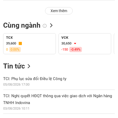
PHIẾU
Hủy
niêm
Xem thêm
yết
Theo
Cùng ngành
CÔNG
dõi
CỤ
đặc
ĐẦU
biệt
TCX
VCK
TƯ
39,600
30,650
Không
0
0.00%
-150
-0.49%
được
ký
XUẤT
quỹ
DỮ
Tin tức
LIỆU
Danh
mục
TCI: Phụ lục sửa đổi Điều lệ Công ty
ETF
05/08/2026 17:00
TIN
Cổ
MỚI
TCI: Nghị quyết HĐQT thông qua việc giao dịch với Ngân hàng
phiếu
TNHH Indovina
chi
Ngành
tiết
03/08/2026 10:11
(-)