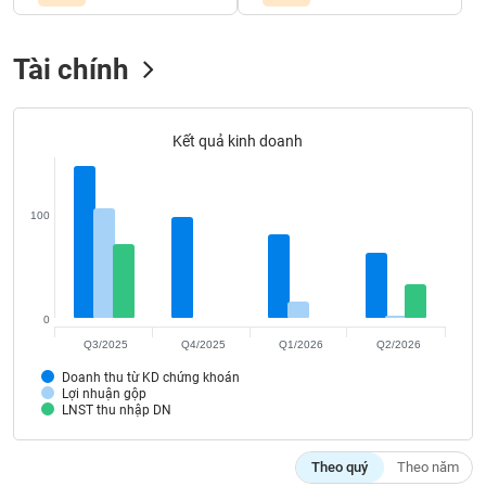
Tất cả
Cổ phiếu
Chỉ số
Chứng chỉ quỹ
Chứng q
Tài chính
Lãnh
đạo
(-)
Kết quả kinh doanh
Tất cả
Người nội bộ
Người liên quan
Cổ đông lớn
Tin
tức
100
(-)
Bài
viết
0
của
Q3/2025
Q4/2025
Q1/2026
Q2/2026
tác
giả
Doanh thu từ KD chứng khoán
(-)
Lợi nhuận gộp
LNST thu nhập DN
Báo
Theo quý
Theo năm
cáo