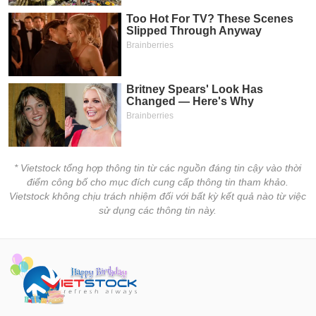
* Vietstock tổng hợp thông tin từ các nguồn đáng tin cậy vào thời
điểm công bố cho mục đích cung cấp thông tin tham khảo.
Vietstock không chịu trách nhiệm đối với bất kỳ kết quả nào từ việc
sử dụng các thông tin này.