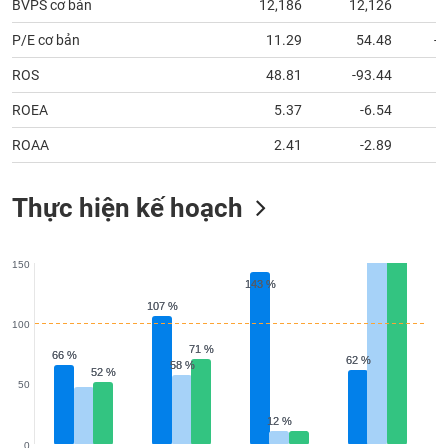
BVPS cơ bản
12,186
12,126
1
P/E cơ bản
11.29
54.48
-4
ROS
48.81
-93.44
ROEA
5.37
-6.54
ROAA
2.41
-2.89
Thực hiện kế hoạch
150
143 %
143 %
107 %
107 %
100
71 %
71 %
66 %
66 %
62 %
62 %
58 %
58 %
52 %
52 %
50
12 %
12 %
0