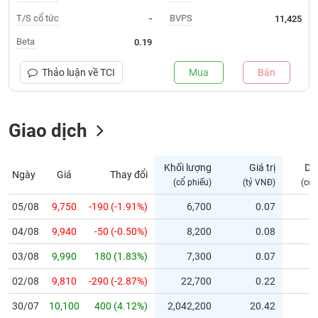
T/S cổ tức
BVPS
-
11,425
Trạng
thái
Beta
0.19
NGÀNH
cổ
phiếu
Thảo luận về
TCI
Mua
Bán
Quy
DOANH
mô
NGHIỆP
Giao dịch
thị
trường
Niêm
Khối lượng
Giá trị
Dư
Ngày
Giá
Thay đổi
CỔ
yết
(cổ phiếu)
(tỷ VNĐ)
(cổ 
PHIẾU
Niêm
05/08
9,750
-190 (-1.91%)
6,700
0.07
yết
mới
04/08
9,940
-50 (-0.50%)
8,200
0.08
PHÁI
Niêm
SINH
03/08
9,990
180 (1.83%)
7,300
0.07
yết
02/08
9,810
-290 (-2.87%)
22,700
0.22
bổ
sung
TRÁI
30/07
10,100
400 (4.12%)
2,042,200
20.42