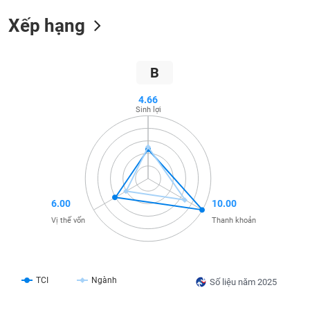
SÓC
SỨC
Xếp hạng
KHỎE
B
4.66
TÀI
Sinh lợi
CHÍNH
CÔNG
NGHỆ
6.00
10.00
THÔNG
Vị thế vốn
Thanh khoản
TIN
TCI
Ngành
Số liệu năm 2025
DỊCH