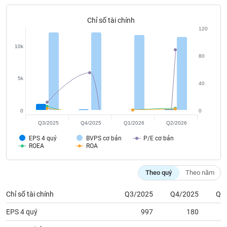
tài
chính
Chỉ số tài chính
120
10k
80
5k
40
0
0
Q3/2025
Q4/2025
Q1/2026
Q2/2026
EPS 4 quý
BVPS cơ bản
P/E cơ bản
ROEA
ROA
Theo quý
Theo năm
Chỉ số tài chính
Q3/2025
Q4/2025
Q1
EPS 4 quý
997
180