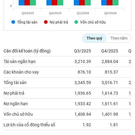
chính
0
Q3/2025
Q4/2025
Q1/2026
Q2/2026
Tổng tài sản
Nợ phải trả
Vốn chủ sỡ hữu
Công
cụ
Theo quý
Theo năm
đầu
tư
Cân đối kế toán (tỷ đồng)
Q3/2025
Q4/2025
Q1
Tài sản ngắn hạn
3,210.39
2,884.04
2,8
Các khoản cho vay
876.10
815.37
8
Truyền
Tổng tài sản
3,345.59
3,016.71
2,9
thông
tài
Nợ phải trả
1,936.65
1,614.73
1,5
chính
Nợ ngắn hạn
1,933.42
1,611.61
1,5
Vốn chủ sở hữu
1,408.94
1,401.98
1,3
Dữ
Lợi ích của cổ đông thiểu số
1.92
1.81
liệu