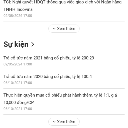
Tổng
TCI: Nghị quyết HĐQT thông qua việc giao dịch với Ngân hàng
VS-
quan
SECTOR
TNHH Indovina
Giao
02/08/2026 17:00
dịch
Xem thêm
Tài
chính
NĂNG
Sự kiện
Phân
LƯỢNG
tích
Trả cổ tức năm 2021 bằng cổ phiếu, tỷ lệ 200:29
kỹ
thuật
09/05/2024 17:00
Hồ
NGUYÊN
Trả cổ tức năm 2020 bằng cổ phiếu, tỷ lệ 100:4
sơ
VẬT
06/10/2021 17:00
doanh
LIỆU
nghiệp
Thực hiện quyền mua cổ phiếu phát hành thêm, tỷ lệ 1:1, giá
Tin
10,000 đồng/CP
tức
06/10/2021 17:00
sự
CÔNG
kiện
Xem thêm
NGHIỆP
Tài