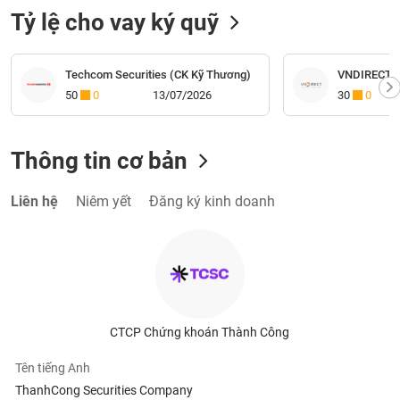
Tỷ lệ cho vay ký quỹ
Techcom Securities (CK Kỹ Thương)
VNDIRECT (
50
0
13/07/2026
30
0
Thông tin cơ bản
Liên hệ
Niêm yết
Đăng ký kinh doanh
CTCP Chứng khoán Thành Công
Tên tiếng Anh
ThanhCong Securities Company