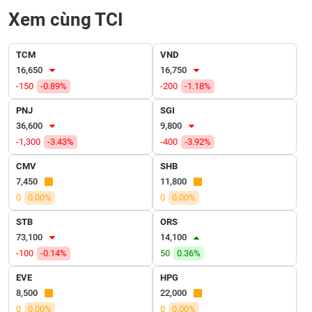
VỤ
Xem cùng TCI
TRUYỀN
THÔNG
TCM
VND
16,650
16,750
-150
-0.89%
-200
-1.18%
TIỆN
PNJ
SGI
ÍCH
36,600
9,800
-1,300
-3.43%
-400
-3.92%
CMV
SHB
7,450
11,800
BẤT
0
0.00%
0
0.00%
ĐỘNG
SẢN
STB
ORS
73,100
14,100
Mã
-100
-0.14%
50
0.36%
chứng
khoán
EVE
HPG
(-)
8,500
22,000
0
0.00%
0
0.00%