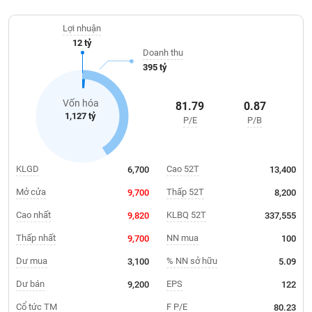
Giá
được giao dịch trên thị trường UPCoM từ đầu tháng 09/2018.
tích
Đặt
Lợi nhuận
Biểu
lệnh
12 tỷ
đồ
ĐÔNG
Doanh thu
Nước
tài
DƯƠNG
395 tỷ
ngoài
chính
Tự
Vốn hóa
81.79
0.87
TÀI
doanh
1,127 tỷ
P/E
P/B
CHÍNH
Ảnh
CÁ
hưởng
NHÂN
chỉ
KLGD
Cao 52T
6,700
13,400
số
Mở cửa
Thấp 52T
9,700
8,200
Biến
PHÂN
động
Cao nhất
KLBQ 52T
9,820
337,555
TÍCH
cổ
VIETSTOCKFINANCE
Thấp nhất
NN mua
9,700
100
phiếu
Dư mua
% NN sở hữu
3,100
5.09
Giao
dịch
Dư bán
EPS
9,200
122
VĨ
nội
Cổ tức TM
F P/E
80.23
MÔ
bộ