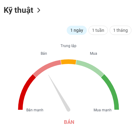
liệu
Kỹ thuật
Tâm
lý
TIÊU
thị
1 ngày
1 tuần
1 tháng
DÙNG
trường
KHÔNG
THIẾT
Trung lập
YẾU
Bán
Mua
TIÊU
DÙNG
THIẾT
YẾU
Bán mạnh
Mua mạnh
BÁN
CHĂM