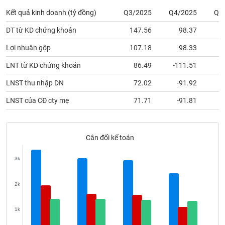
phân
Kết quả kinh doanh (tỷ đồng)
Q3/2025
Q4/2025
Q1
tích
(-)
DT từ KD chứng khoán
147.56
98.37
Lợi nhuận gộp
107.18
-98.33
Thuật
ngữ
LNT từ KD chứng khoán
86.49
-111.51
(-)
LNST thu nhập DN
72.02
-91.92
Dịch
LNST của CĐ cty mẹ
71.71
-91.81
vụ
(-)
Cân đối kế toán
Đào
tạo
3k
2k
Sách
1k
tài