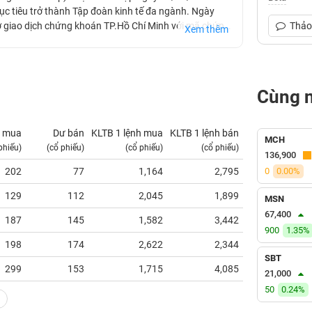
ục tiêu trở thành Tập đoàn kinh tế đa ngành. Ngày
Sở giao dịch chứng khoán TP.Hồ Chí Minh với mã chứng
Thảo 
Xem thêm
ũi nhọn như đầu tư tài chính, dịch vụ khách sạn và bất
h/thành phố lớn; sở hữu hệ thống khách sạn, resort 4
Cùng 
 mua
Dư bán
KLTB 1 lệnh mua
KLTB 1 lệnh bán
NN mua
MCH
phiếu)
(cổ phiếu)
(cổ phiếu)
(cổ phiếu)
(tỷ VNĐ)
136,900
202
77
1,164
2,795
0
0.00%
0.00
129
112
2,045
1,899
0.01
MSN
67,400
187
145
1,582
3,442
0.00
900
1.35%
198
174
2,622
2,344
0.01
SBT
299
153
1,715
4,085
0.03
21,000
50
0.24%