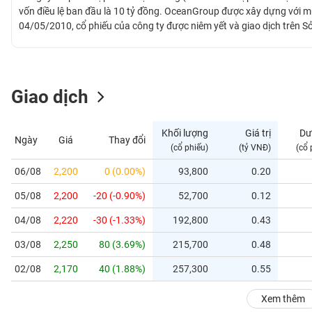
GIỚI
vốn điều lệ ban đầu là 10 tỷ đồng. OceanGroup được xây dựng với m
04/05/2010, cổ phiếu của công ty được niêm yết và giao dịch trên 
khoán là OGC. Hiện tại, OceanGroup tập trung vào một số lĩnh vực m
ĐÔNG
động sản, với những dự án trọng điểm nằm tại các khu trung tâm tỉn
DƯƠNG
và 5 sao tiêu chuẩn quốc tế.
Giao dịch
TÀI
CHÍNH
Khối lượng
Giá trị
Dư
Ngày
Giá
Thay đổi
CÁ
(cổ phiếu)
(tỷ VNĐ)
(cổ 
NHÂN
06/08
2,200
0 (0.00%)
93,800
0.20
05/08
2,200
-20 (-0.90%)
52,700
0.12
PHÂN
TÍCH
04/08
2,220
-30 (-1.33%)
192,800
0.43
VIETSTOCKFINANCE
03/08
2,250
80 (3.69%)
215,700
0.48
02/08
2,170
40 (1.88%)
257,300
0.55
VĨ
Xem thêm
MÔ