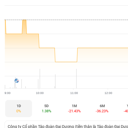
BẤT
ĐỘNG
SẢN
TÀI
CHÍNH
HÀNG
HÓA
9:00
10:00
11:00
12:00
KINH
TẾ
1D
5D
1M
6M
0%
1.38%
-21.43%
-36.23%
-4
THẾ
Công ty Cổ phần Tập đoàn Đại Dương (tiền thân là Tập đoàn Đại D