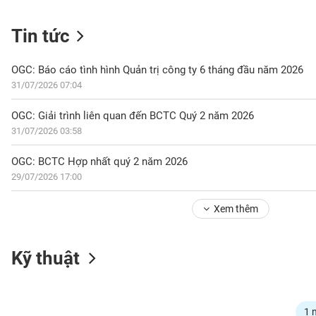
Tin tức
NGÀNH
OGC: Báo cáo tình hình Quản trị công ty 6 tháng đầu năm 2026
31/07/2026 07:04
DOANH
OGC: Giải trình liên quan đến BCTC Quý 2 năm 2026
NGHIỆP
31/07/2026 03:58
OGC: BCTC Hợp nhất quý 2 năm 2026
29/07/2026 17:00
CỔ
PHIẾU
Xem thêm
PHÁI
Kỹ thuật
SINH
TRÁI
1 