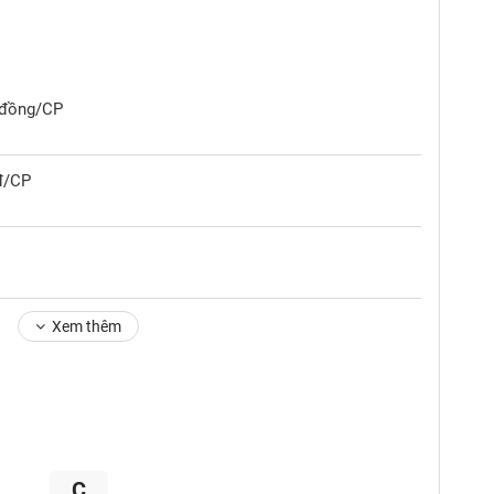
0 đồng/CP
đ/CP
Xem thêm
C