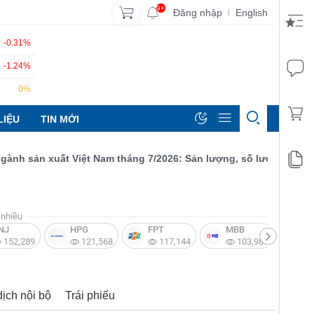
9+
Đăng nhập
English
|
-0.31%
-1.24%
0%
LIỆU
TIN MỚI
 sản xuất Việt Nam tháng 7/2026: Sản lượng, số lượng đơn đặt hà
nhiều
NJ
HPG
FPT
MBB
V
152,289
121,568
117,144
103,987
dịch nội bộ
Trái phiếu