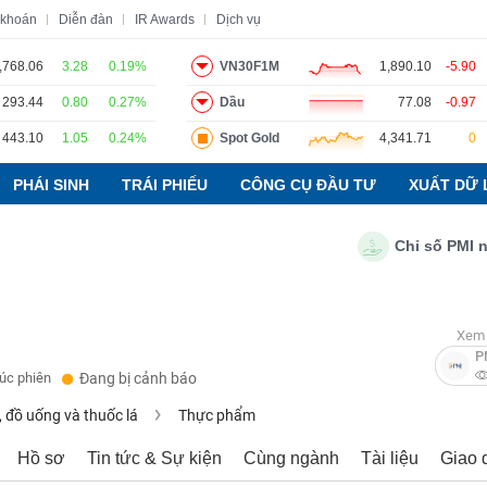
 khoán
Diễn đàn
IR Awards
Dịch vụ
,768.06
3.28
0.19%
VN30F1M
1,890.10
-5.90
293.44
0.80
0.27%
Dầu
77.08
-0.97
o
Tin tức
Báo cáo phân tích
Thuật ngữ
Dịch vụ
443.10
1.05
0.24%
Spot Gold
4,341.71
0
PHÁI SINH
TRÁI PHIẾU
CÔNG CỤ ĐẦU TƯ
XUẤT DỮ 
Chỉ số PMI ngành
Xem 
P
húc phiên
Đang bị cảnh báo
 đồ uống và thuốc lá
Thực phẩm
Hồ sơ
Tin tức & Sự kiện
Cùng ngành
Tài liệu
Giao 