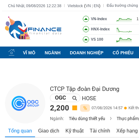
(
)
Đấu trường chứng
Chủ Nhật, 09/08/2026
12:22:39
Vietstock
VN
|
EN
VN-Index
1
HNX-Index
Tất cả
Tính năng
Ngành
Mã chứng khoán
Lãnh đạ
VS 100
Tính
năng
VĨ MÔ
NGÀNH
DOANH NGHIỆP
CỔ PHIẾU
(-)
VIETSTOCK
CTCP Tập đoàn Đại Dương
OGC
CHỨNG
HOSE
KHOÁN
2,200
%
07/08/2026 14:57
Kết t
Ngành:
Tiêu dùng thiết yếu
Thực phẩm,
DOANH
Tổng quan
Giao dịch
Kỹ thuật
Tài chính
Xếp hạng
NGHIỆP