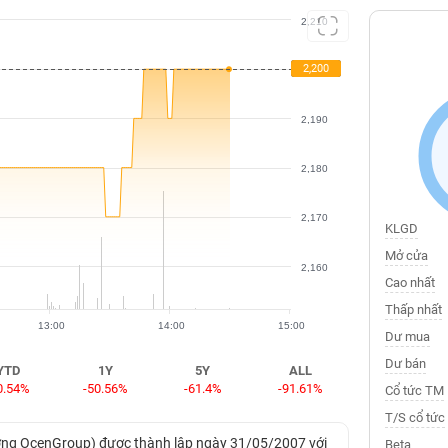
2,210
2,200
2,200
2,200
2,190
2,180
2,170
KLGD
Mở cửa
2,160
Cao nhất
Thấp nhất
13:00
14:00
15:00
Dư mua
Dư bán
YTD
1Y
5Y
ALL
0.54%
-50.56%
-61.4%
-91.61%
Cổ tức TM
T/S cổ tức
ương OcenGroup) được thành lập ngày 31/05/2007 với
Beta