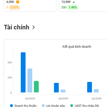
6,500
13,900
VS-
0
0.00%
200
1.46%
SECTOR
Tài chính
NĂNG
LƯỢNG
Kết quả kinh doanh
500
NGUYÊN
VẬT
LIỆU
250
0
Q3/2025
Q4/2025
Q1/2026
CÔNG
NGHIỆP
Doanh thu thuần
Lợi nhuận gộp
LNST thu nhập DN