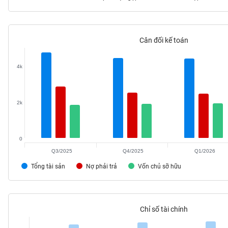
Cân đối kế toán
TIÊU
DÙNG
4k
KHÔNG
THIẾT
YẾU
2k
0
TIÊU
DÙNG
Q3/2025
Q4/2025
Q1/2026
THIẾT
Tổng tài sản
Nợ phải trả
Vốn chủ sỡ hữu
YẾU
Chỉ số tài chính
CHĂM