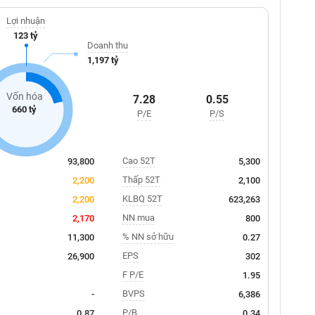
Lợi nhuận
123 tỷ
Doanh thu
1,197 tỷ
Vốn hóa
7.28
0.55
660 tỷ
P/E
P/S
Cao 52T
93,800
5,300
Thấp 52T
2,200
2,100
KLBQ 52T
2,200
623,263
NN mua
2,170
800
% NN sở hữu
11,300
0.27
EPS
26,900
302
F P/E
1.95
BVPS
-
6,386
P/B
0.87
0.34