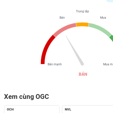
PHIẾU
Trung lập
Bán
Mua
CÔNG
CỤ
ĐẦU
TƯ
XUẤT
DỮ
Bán mạnh
Mua m
LIỆU
BÁN
TIN
MỚI
Xem cùng OGC
Ngành
(-)
OCH
NVL