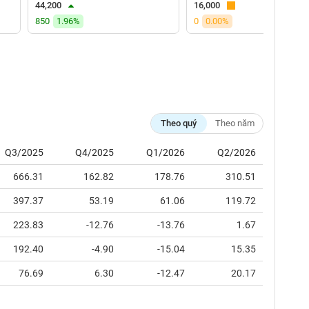
44,200
16,000
850
1.96%
0
0.00%
Theo quý
Theo năm
Q3/2025
Q4/2025
Q1/2026
Q2/2026
666.31
162.82
178.76
310.51
397.37
53.19
61.06
119.72
223.83
-12.76
-13.76
1.67
192.40
-4.90
-15.04
15.35
76.69
6.30
-12.47
20.17