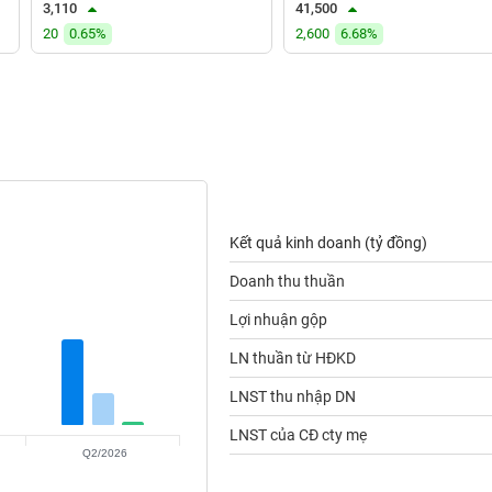
3,110
41,500
20
0.65%
2,600
6.68%
Kết quả kinh doanh (tỷ đồng)
Doanh thu thuần
Lợi nhuận gộp
LN thuần từ HĐKD
LNST thu nhập DN
LNST của CĐ cty mẹ
Q2/2026