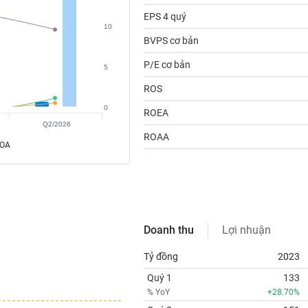
EPS 4 quý
10
BVPS cơ bản
P/E cơ bản
5
ROS
0
ROEA
Q2/2026
ROAA
ROA
Doanh thu
Lợi nhuận
Tỷ đồng
2023
Quý 1
133
% YoY
+28.70%